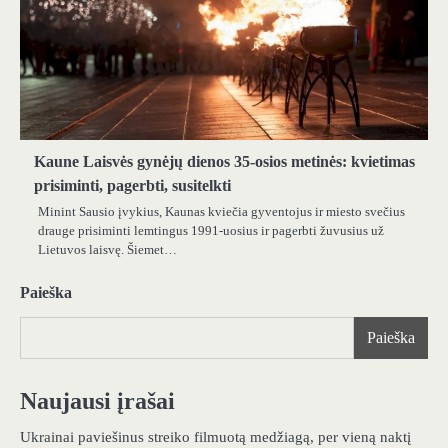
Kaune Laisvės gynėjų dienos 35-osios metinės: kvietimas
prisiminti, pagerbti, susitelkti
Minint Sausio įvykius, Kaunas kviečia gyventojus ir miesto svečius
drauge prisiminti lemtingus 1991-uosius ir pagerbti žuvusius už
Lietuvos laisvę. Šiemet…
Paieška
Paieška
Naujausi įrašai
Ukrainai paviešinus streiko filmuotą medžiagą, per vieną naktį