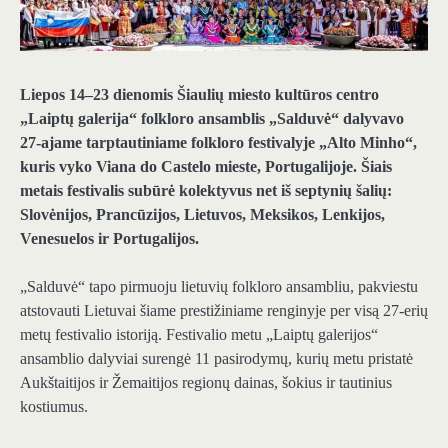
Liepos 14–23 dienomis Šiaulių miesto kultūros centro
„Laiptų galerija“ folkloro ansamblis „Salduvė“ dalyvavo
27-ajame tarptautiniame folkloro festivalyje „Alto Minho“,
kuris vyko Viana do Castelo mieste, Portugalijoje. Šiais
metais festivalis subūrė kolektyvus net iš septynių šalių:
Slovėnijos, Prancūzijos, Lietuvos, Meksikos, Lenkijos,
Venesuelos ir Portugalijos.
„Salduvė“ tapo pirmuoju lietuvių folkloro ansambliu, pakviestu
atstovauti Lietuvai šiame prestižiniame renginyje per visą 27-erių
metų festivalio istoriją. Festivalio metu „Laiptų galerijos“
ansamblio dalyviai surengė 11 pasirodymų, kurių metu pristatė
Aukštaitijos ir Žemaitijos regionų dainas, šokius ir tautinius
kostiumus.