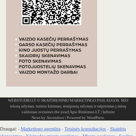
WEBSTUDIO.LT
© SKAITMENINIO MARKETINGO PASLAUGOS. SEO
tekstų rašymas, turinio kūrimas, straipsnių rašymas ir talpinimas į mūsų
valdomas svetaines.the-year]
Apie Rinkimus.LT
| Infinite
News by
Ascendoor
| Powered by
WordPress
.
Draugai: -
Marketingo agentūra
-
Teisinės konsultacijos
-
Skaidrių