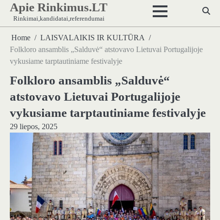
Apie Rinkimus.LT
Skip
to
Rinkimai,kandidatai,referendumai
content
Home
LAISVALAIKIS IR KULTŪRA
Folkloro ansamblis „Salduvė“ atstovavo Lietuvai Portugalijoje
vykusiame tarptautiniame festivalyje
Folkloro ansamblis „Salduvė“
atstovavo Lietuvai Portugalijoje
vykusiame tarptautiniame festivalyje
29 liepos, 2025