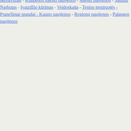
skenavimas
-
Klaipedos miesto naujienos
-
Miesto naujienos
-
Saulius
Narbutas
-
Įvaizdžio kūrimas
-
Veidoskaita
-
Teniso treniruotės
-
Pranešimai spaudai -
Kauno naujienos
-
Regionų naujienos
-
Palangos
naujienos