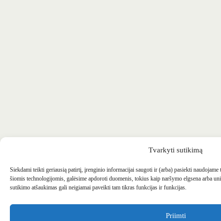
Tvarkyti sutikimą
Siekdami teikti geriausią patirtį, įrenginio informacijai saugoti ir (arba) pasiekti naudojame
šiomis technologijomis, galėsime apdoroti duomenis, tokius kaip naršymo elgsena arba uni
sutikimo atšaukimas gali neigiamai paveikti tam tikras funkcijas ir funkcijas.
Priimti