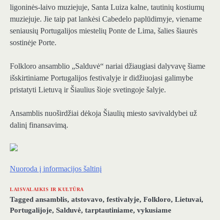
ligoninės-laivo muziejuje, Santa Luiza kalne, tautinių kostiumų
muziejuje. Jie taip pat lankėsi Cabedelo paplūdimyje, viename
seniausių Portugalijos miestelių Ponte de Lima, šalies šiaurės
sostinėje Porte.
Folkloro ansamblio „Salduvė“ nariai džiaugiasi dalyvavę šiame
išskirtiniame Portugalijos festivalyje ir didžiuojasi galimybe
pristatyti Lietuvą ir Šiaulius šioje svetingoje šalyje.
Ansamblis nuoširdžiai dėkoja Šiaulių miesto savivaldybei už
dalinį finansavimą.
Nuoroda į informacijos šaltinį
LAISVALAIKIS IR KULTŪRA
Tagged
ansamblis
,
atstovavo
,
festivalyje
,
Folkloro
,
Lietuvai
,
Portugalijoje
,
Salduvė
,
tarptautiniame
,
vykusiame