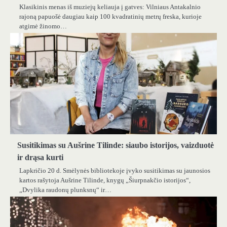
Klasikinis menas iš muziejų keliauja į gatves: Vilniaus Antakalnio
rajoną papuošė daugiau kaip 100 kvadratinių metrų freska, kurioje
atgimė žinomo…
Susitikimas su Aušrine Tilinde: siaubo istorijos, vaizduotė
ir drąsa kurti
Lapkričio 20 d. Smėlynės bibliotekoje įvyko susitikimas su jaunosios
kartos rašytoja Aušrine Tilinde, knygų „Šiurpnakčio istorijos“,
„Dvylika raudonų plunksnų“ ir…