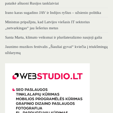
pataikė aštuoni Rusijos tanklaiviai
Irano karas sugadino JAV ir Indijos ryšius – užsienio politika
Ministras pripažįsta, kad Latvijos viešasis IT sektorius
„netvarkingas“ jau šešerius metus
Santa Marta, klimato veiksmai ir plurilateralizmo naujoji galia
Jaunimo muzikos festivalis „Šiauliai gyvai“ kviečia į triukšmingą
uždarymą