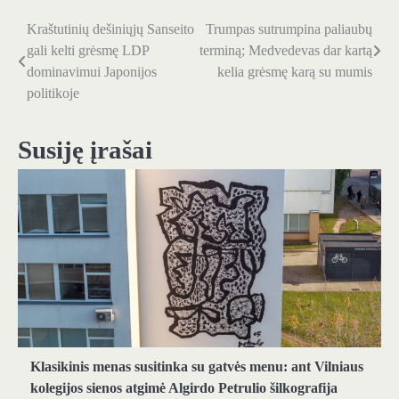
Kraštutinių dešiniųjų Sanseito
Trumpas sutrumpina paliaubų
Navigacija
gali kelti grėsmę LDP
terminą; Medvedevas dar kartą
tarp
dominavimui Japonijos
kelia grėsmę karą su mumis
politikoje
įrašų
Susiję įrašai
Klasikinis menas susitinka su gatvės menu: ant Vilniaus
kolegijos sienos atgimė Algirdo Petrulio šilkografija