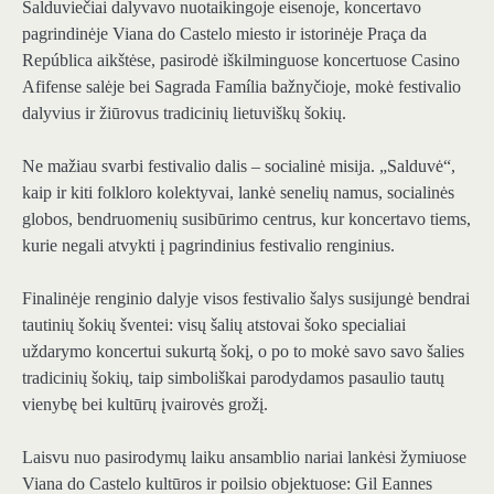
Salduviečiai dalyvavo nuotaikingoje eisenoje, koncertavo
pagrindinėje Viana do Castelo miesto ir istorinėje Praça da
República aikštėse, pasirodė iškilminguose koncertuose Casino
Afifense salėje bei Sagrada Família bažnyčioje, mokė festivalio
dalyvius ir žiūrovus tradicinių lietuviškų šokių.
Ne mažiau svarbi festivalio dalis – socialinė misija. „Salduvė“,
kaip ir kiti folkloro kolektyvai, lankė senelių namus, socialinės
globos, bendruomenių susibūrimo centrus, kur koncertavo tiems,
kurie negali atvykti į pagrindinius festivalio renginius.
Finalinėje renginio dalyje visos festivalio šalys susijungė bendrai
tautinių šokių šventei: visų šalių atstovai šoko specialiai
uždarymo koncertui sukurtą šokį, o po to mokė savo savo šalies
tradicinių šokių, taip simboliškai parodydamos pasaulio tautų
vienybę bei kultūrų įvairovės grožį.
Laisvu nuo pasirodymų laiku ansamblio nariai lankėsi žymiuose
Viana do Castelo kultūros ir poilsio objektuose: Gil Eannes