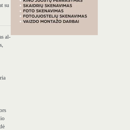
at su
s al-
s,
ria
ors
nio
idė