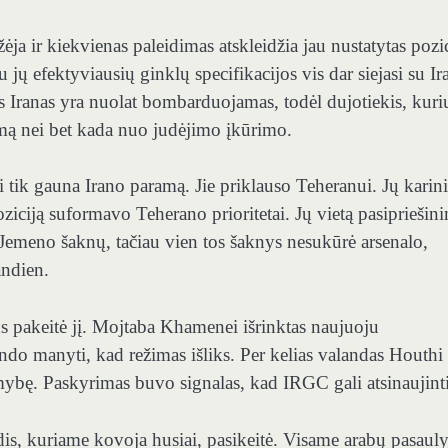
ėja ir kiekvienas paleidimas atskleidžia jau nustatytas pozic
jų efektyviausių ginklų specifikacijos vis dar siejasi su Ir
s Iranas yra nuolat bombarduojamas, todėl dujotiekis, kuri
imą nei bet kada nuo judėjimo įkūrimo.
 tik gauna Irano paramą. Jie priklauso Teheranui. Jų karin
ziciją suformavo Teherano prioritetai. Jų vietą pasipriešin
 Jemeno šaknų, tačiau vien tos šaknys nesukūrė arsenalo,
andien.
us pakeitė jį. Mojtaba Khamenei išrinktas naujuoju
ndo manyti, kad režimas išliks. Per kelias valandas Houthi
kimybę. Paskyrimas buvo signalas, kad IRGC gali atsinaujinti
izdis, kuriame kovoja husiai, pasikeitė. Visame arabų pasauly