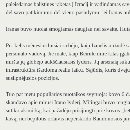
paleisdamas balistines raketas į Izraelį ir vadindamas sav
dėl savo patikimumo dėl vieno pasiūlymo: jei Iranas n
Iranas buvo nuolat smogiamas daugiau nei savaitę. Hut
Per kelis mėnesius husiai stebėjo, kaip Izraelis nužudė s
personalo vadovą. Jie matė, kaip Beirute mirė kitas įgal
miršta jų globėjo aukščiausiasis lyderis. Jų arsenalą su
infrastruktūra išardoma realiu laiku. Sąjūdis, kuris dve
susilpnėjusios pozicijos.
Tuo pat metu populiarios nuotaikos svyruoja: kovo 6 d. 
skandavo apie mirusį Irano lyderį. Mitingai buvo rengi
sutiko akimirką, kai pažadėjo prisijungti prie kovos „bet
laivą, nei bepilotis orlaivis neperskrido Raudonosios jūr