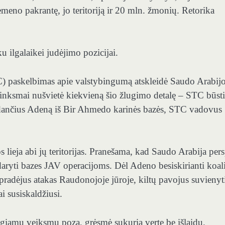
emeno pakrantę, jo teritoriją ir 20 mln. žmonių. Retorika
u ilgalaikei judėjimo pozicijai.
) paskelbimas apie valstybingumą atskleidė Saudo Arabijo
inksmai nušvietė kiekvieną šio žlugimo detalę – STC būst
dančius Adeną iš Bir Ahmedo karinės bazės, STC vadovus
s lieja abi jų teritorijas. Pranešama, kad Saudo Arabija per
idaryti bazes JAV operacijoms. Dėl Adeno besiskirianti koali
, pradėjus atakas Raudonojoje jūroje, kiltų pavojus suvienyti
ai susiskaldžiusi.
ngiamų veiksmų pozą, grėsmė sukuria vertę be išlaidų.