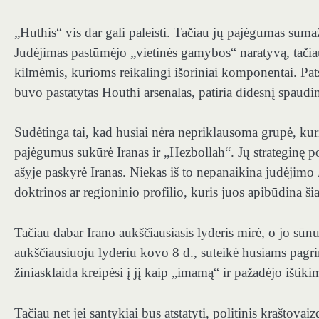
„Huthis“ vis dar gali paleisti. Tačiau jų pajėgumas sumaž
Judėjimas pastūmėjo „vietinės gamybos“ naratyvą, tačiau 
kilmėmis, kurioms reikalingi išoriniai komponentai. Pat
buvo pastatytas Houthi arsenalas, patiria didesnį spaud
Sudėtinga tai, kad husiai nėra nepriklausoma grupė, kuri
pajėgumus sukūrė Iranas ir „Hezbollah“. Jų strateginę po
ašyje paskyrė Iranas. Niekas iš to nepanaikina judėjimo
doktrinos ar regioninio profilio, kuris juos apibūdina ši
Tačiau dabar Irano aukščiausiasis lyderis mirė, o jo sūn
aukščiausiuoju lyderiu kovo 8 d., suteikė husiams pagri
žiniasklaida kreipėsi į jį kaip „imamą“ ir pažadėjo išti
Tačiau net jei santykiai bus atstatyti, politinis kraštova