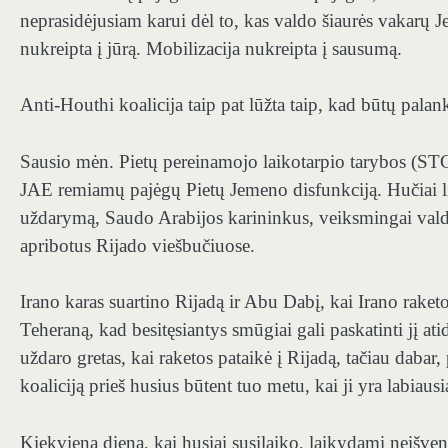
neprasidėjusiam karui dėl to, kas valdo šiaurės vakarų J
nukreipta į jūrą. Mobilizacija nukreipta į sausumą.
Anti-Houthi koalicija taip pat lūžta taip, kad būtų palank
Sausio mėn. Pietų pereinamojo laikotarpio tarybos (STC
JAE remiamų pajėgų Pietų Jemeno disfunkciją. Hučiai l
uždarymą, Saudo Arabijos karininkus, veiksmingai val
apribotus Rijado viešbučiuose.
Irano karas suartino Rijadą ir Abu Dabį, kai Irano raketo
Teheraną, kad besitęsiantys smūgiai gali paskatinti jį at
uždaro gretas, kai raketos pataikė į Rijadą, tačiau dabar
koaliciją prieš husius būtent tuo metu, kai ji yra labiausi
Kiekvieną dieną, kai husiai susilaiko, laikydami neišve