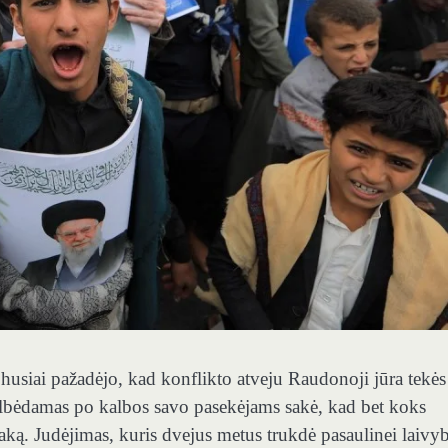
husiai pažadėjo, kad konflikto atveju Raudonoji jūra tekės
albėdamas po kalbos savo pasekėjams sakė, kad bet koks
tsaką. Judėjimas, kuris dvejus metus trukdė pasaulinei laivyb