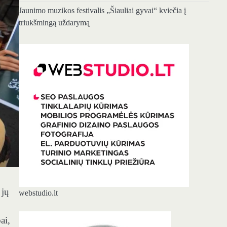
Jaunimo muzikos festivalis „Šiauliai gyvai“ kviečia į
triukšmingą uždarymą
 jų
webstudio.lt
ai,