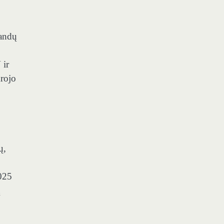
mandų
 ir
krojo
ų,
2025
ų