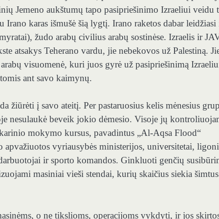
rinių Jemeno aukštumų tapo pasipriešinimo Izraeliui veidu 
 Irano karas išmušė šią lygtį. Irano raketos dabar leidžiasi 
ratai), žudo arabų civilius arabų sostinėse. Izraelis ir JA
kste atsakys Teherano vardu, jie nebekovos už Palestiną. Ji
arabų visuomenė, kuri juos gyrė už pasipriešinimą Izraeliu
aketomis ant savo kaimynų.
da žiūrėti į savo ateitį. Per pastaruosius kelis mėnesius gru
doje nesulaukė beveik jokio dėmesio. Visoje jų kontroliuoj
 karinio mokymo kursus, pavadintus „Al-Aqsa Flood“
pvažiuotos vyriausybės ministerijos, universitetai, ligoni
darbuotojai ir sporto komandos. Ginkluoti genčių susibūri
uojami masiniai vieši stendai, kurių skaičius siekia šimtus
asinėms, o ne tikslioms, operacijoms vykdyti, ir jos skirto