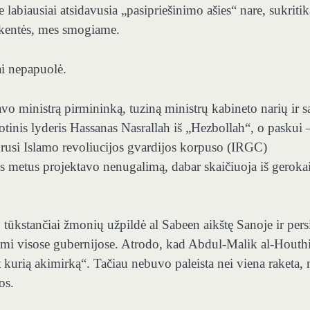
e labiausiai atsidavusia „pasipriešinimo ašies“ nare, sukriti
ukentės, mes smogiame.
ai nepapuolė.
avo ministrą pirmininką, tuziną ministrų kabineto narių ir 
iotinis lyderis Hassanas Nasrallah iš „Hezbollah“, o paskui 
kūrusi Islamo revoliucijos gvardijos korpuso (IRGC)
jus metus projektavo nenugalimą, dabar skaičiuoja iš geroka
tūkstančiai žmonių užpildė al Sabeen aikštę Sanoje ir pers
ami visose gubernijose. Atrodo, kad Abdul-Malik al-Houth
 kurią akimirką“. Tačiau nebuvo paleista nei viena raketa, n
os.