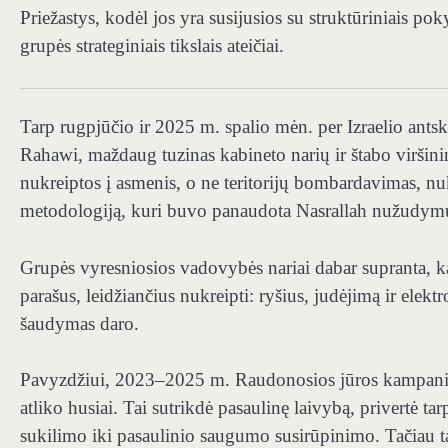
Priežastys, kodėl jos yra susijusios su struktūriniais pok
grupės strateginiais tikslais ateičiai.
Tarp rugpjūčio ir
2025 m. spalio mėn. per Izraelio ants
Rahawi, maždaug tuzinas kabineto narių ir štabo viršin
nukreiptos į asmenis, o ne teritorijų bombardavimas, nuk
metodologiją, kuri buvo panaudota Nasrallah nužudymu
Grupės vyresniosios vadovybės nariai dabar supranta, k
parašus, leidžiančius nukreipti: ryšius, judėjimą ir elek
šaudymas daro.
Pavyzdžiui, 2023–2025 m. Raudonosios jūros kampanija 
atliko husiai. Tai sutrikdė pasaulinę laivybą, privertė ta
sukilimo iki pasaulinio saugumo susirūpinimo. Tačiau tai