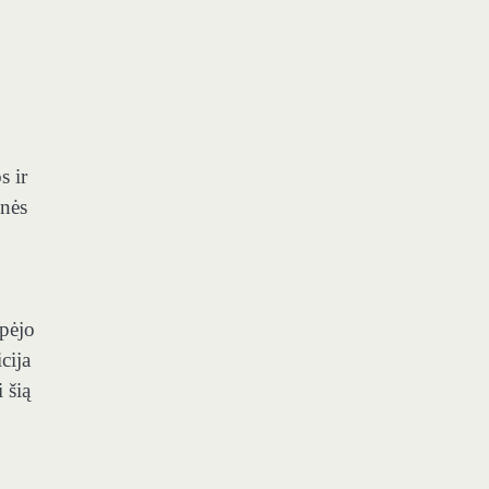
s ir
inės
spėjo
cija
 šią