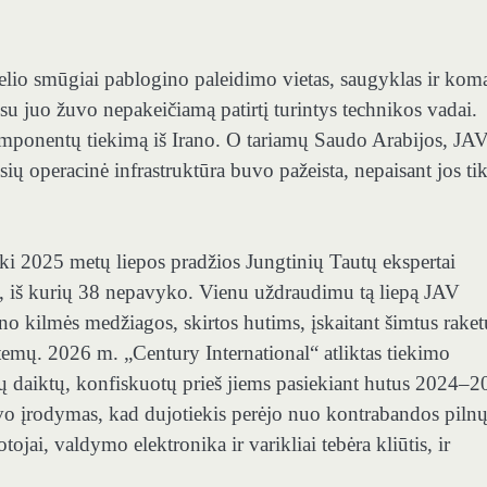
aelio smūgiai pablogino paleidimo vietas, saugyklas ir ko
u juo žuvo nepakeičiamą patirtį turintys technikos vadai.
ponentų tiekimą iš Irano. O tariamų Saudo Arabijos, JAV
usių operacinė infrastruktūra buvo pažeista, nepaisant jos ti
ki 2025 metų liepos pradžios Jungtinių Tautų ekspertai
elį, iš kurių 38 nepavyko. Vienu uždraudimu tą liepą JAV
o kilmės medžiagos, skirtos hutims, įskaitant šimtus raket
stemų. 2026 m. „Century International“ atliktas tiekimo
tų daiktų, konfiskuotų prieš jiems pasiekiant hutus 2024–
vo įrodymas, kad dujotiekis perėjo nuo kontrabandos piln
jai, valdymo elektronika ir varikliai tebėra kliūtis, ir