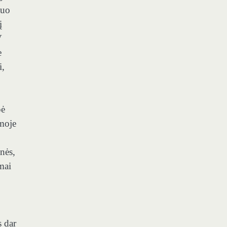
tuo
į
V
e
i,
pė
amoje
nės,
mai
s dar