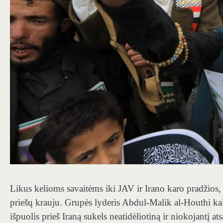
Likus kelioms savaitėms iki JAV ir Irano karo pradžios, 
priešų krauju. Grupės lyderis Abdul-Malik al-Houthi k
išpuolis prieš Iraną sukels neatidėliotiną ir niokojantį a