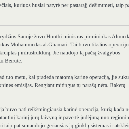
yčiais, kuriuos husiai patyrė per pastarąjį dešimtmetį, taip p
krydžius Sanoje žuvo Houthi ministras pirmininkas Ahmeda
inkas Mohammedas al-Ghamari. Tai buvo tikslios operacijo
reiptas į infrastruktūrą. Jie naudojo tą pačią žvalgybos
i Beirute.
ad tuo metu, kai pradeda matomą karinę operaciją, jie suku
tronines emisijas. Rengiant mitingus tų parašų nėra. Raketų
buvo pati reikšmingiausia karinė operacija, kurią kada n
rptautinį karinį jūrų laivyną ir pavertė judėjimą nuo regioni
 taip pat sunaudojo geriausias jų ginklų sistemas ir atskle