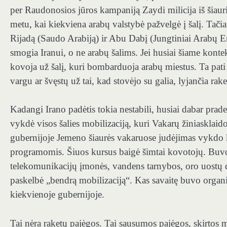
per Raudonosios jūros kampaniją Zaydi milicija iš šiau
metu, kai kiekviena arabų valstybė pažvelgė į šalį. Tačiau
Rijadą (Saudo Arabiją) ir Abu Dabį (Jungtiniai Arabų Emy
smogia Iranui, o ne arabų šalims. Jei husiai šiame konte
kovoja už šalį, kuri bombarduoja arabų miestus. Ta pati 
vargu ar švęstų už tai, kad stovėjo su galia, lyjančia r
Kadangi Irano padėtis tokia nestabili, husiai dabar prade
vykdė visos šalies mobilizaciją, kuri Vakarų žiniasklai
gubernijoje Jemeno šiaurės vakaruose judėjimas vykdo
programomis. Šiuos kursus baigė šimtai kovotojų. Buvo a
telekomunikacijų įmonės, vandens tarnybos, oro uostų 
paskelbė „bendrą mobilizaciją“. Kas savaitę buvo organiz
kiekvienoje gubernijoje.
Tai nėra raketų pajėgos. Tai sausumos pajėgos, skirtos m