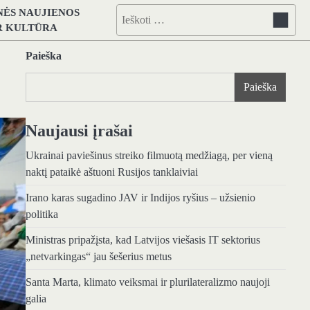
NĖS NAUJIENOS
Ieškoti:
IR KULTŪRA
Paieška
Paieška
Naujausi įrašai
Ukrainai paviešinus streiko filmuotą medžiagą, per vieną
naktį pataikė aštuoni Rusijos tanklaiviai
Irano karas sugadino JAV ir Indijos ryšius – užsienio
politika
Ministras pripažįsta, kad Latvijos viešasis IT sektorius
„netvarkingas“ jau šešerius metus
Santa Marta, klimato veiksmai ir plurilateralizmo naujoji
galia