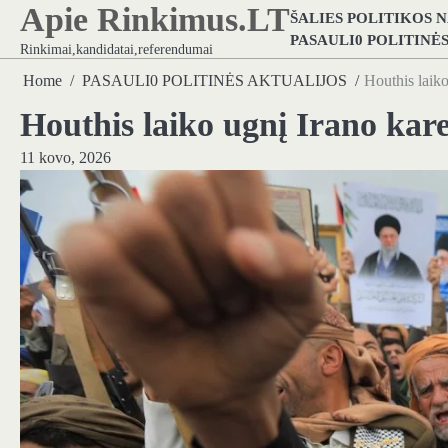
Apie Rinkimus.LT
Skip
ŠALIES POLITIKOS 
to
PASAULI0 POLITINĖ
Rinkimai,kandidatai,referendumai
content
Home
PASAULI0 POLITINĖS AKTUALIJOS
Houthis laiko
Houthis laiko ugnį Irano kar
11 kovo, 2026