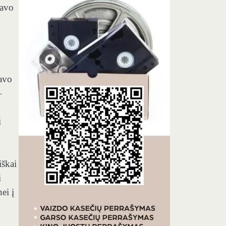
kavo
savo
–
i
iškai
i
ei į