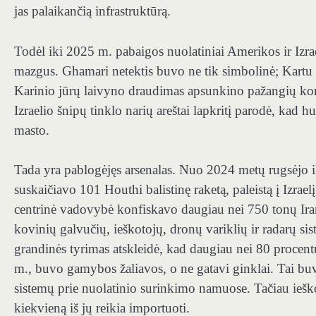
jas palaikančią infrastruktūrą.
Todėl iki 2025 m. pabaigos nuolatiniai Amerikos ir Izr
mazgus. Ghamari netektis buvo ne tik simbolinė; Kartu s
Karinio jūrų laivyno draudimas apsunkino pažangių kom
Izraelio šnipų tinklo narių areštai lapkritį parodė, kad h
masto.
Tada yra pablogėjęs arsenalas. Nuo 2024 metų rugsėjo i
suskaičiavo 101 Houthi balistinę raketą, paleistą į Izra
centrinė vadovybė konfiskavo daugiau nei 750 tonų Iran
kovinių galvučių, ieškotojų, dronų variklių ir radarų si
grandinės tyrimas atskleidė, kad daugiau nei 80 procen
m., buvo gamybos žaliavos, o ne gatavi ginklai. Tai bu
sistemų prie nuolatinio surinkimo namuose. Tačiau ieškoto
kiekvieną iš jų reikia importuoti.