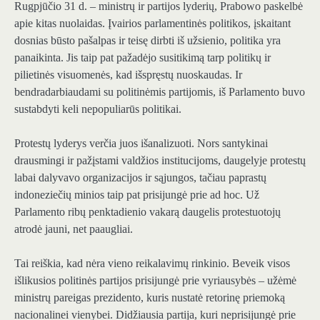
Rugpjūčio 31 d. – ministrų ir partijos lyderių, Prabowo paskelbė
apie kitas nuolaidas. Įvairios parlamentinės politikos, įskaitant
dosnias būsto pašalpas ir teisę dirbti iš užsienio, politika yra
panaikinta. Jis taip pat pažadėjo susitikimą tarp politikų ir
pilietinės visuomenės, kad išspręstų nuoskaudas. Ir
bendradarbiaudami su politinėmis partijomis, iš Parlamento buvo
sustabdyti keli nepopuliarūs politikai.
Protestų lyderys verčia juos išanalizuoti. Nors santykinai
drausmingi ir pažįstami valdžios institucijoms, daugelyje protestų
labai dalyvavo organizacijos ir sąjungos, tačiau paprastų
indoneziečių minios taip pat prisijungė prie ad hoc. Už
Parlamento ribų penktadienio vakarą daugelis protestuotojų
atrodė jauni, net paaugliai.
Tai reiškia, kad nėra vieno reikalavimų rinkinio. Beveik visos
išlikusios politinės partijos prisijungė prie vyriausybės – užėmė
ministrų pareigas prezidento, kuris nustatė retorinę priemoką
nacionalinei vienybei. Didžiausia partija, kuri neprisijungė prie