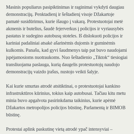
Masinis populiarus pasipiktinimas ir raginimai vykdyti daugiau
demonstracijų. Penktadienį ir šeštadienį visoje Džakartoje
pamatė susidūrimus, kurie išaugo į vakarą. Protestuotojai metė
akmenis ir butelius, šaudė fejerverkus į policijos ir vyriausybės
pastatus ir sudegino autobusų stoteles. Iš dislokuoti policijos ir
kariniai padaliniai atsakė ašarinėmis dujomis ir guminėmis
kulkomis. Panašu, kad gyvi šaudmenys taip pat buvo naudojami
įspėjamosioms nuotraukoms. Nuo šeštadienio „Tiktok“ tiesiogiai
transliuojama paslauga, kurią daugelis protestuotojų naudojo
demonstracijų vaizdo įrašus, nustojo veikti šalyje.
Kai kurie smurtas atrodė atsitiktinai, o protestuotojai kankino
infrastruktūros kūrinius, tokius kaip autobusai. Tačiau kitu metu
minia buvo apgalvota pasirinkdama taikinius, kurie apėmė
Džakartos metropolijos policijos būstinę, Parlamentą ir BIMOB
būstinę.
Protestai aplink paskutinę vietą atrodė ypač intensyviai –