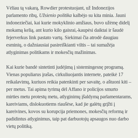
Vėliau tą vakarą, Rowdier protestuojant, už Indonezijos
parlamento ribų,
Užsienio politika
kalbėjo su kita minia. Jauni
indoneziečiai, kai kurie mokyklinio amžiaus, buvo užėmę didelį
mokamą kelią, ant kurio kilo gaisrai,-kaupėsi daiktai ir šaudė
fejerverkus link pastato vartų. Siekimai čia atrodė daugiau
esminių, o dažniausiai pasireiškianti viltis – tai sumažėja
atlyginimas politikams ir mokesčių mažinimas.
Kai kurie bandė sintetinti judėjimą į sistemingesnę programą.
Vienas populiarus įrašas, cirkuliuojantis internete, pateikė 17
reikalavimų, kuriuos reikia patenkinti per savaitę, o aštuoni kiti –
per metus. Tai apima tyrimą dėl Affano ir policijos smurto
mirties metu protestų metu, atlyginimų įšaldymą parlamentarams,
kareiviams, dislokuotiems riaušėse, kad jie galėtų grįžti į
kareivines, kovos su korupcija priemones, mokesčių reformą ir
padidintus atlyginimus, taip pat darbuotojų apsaugos nuo darbo
vietų politiką.