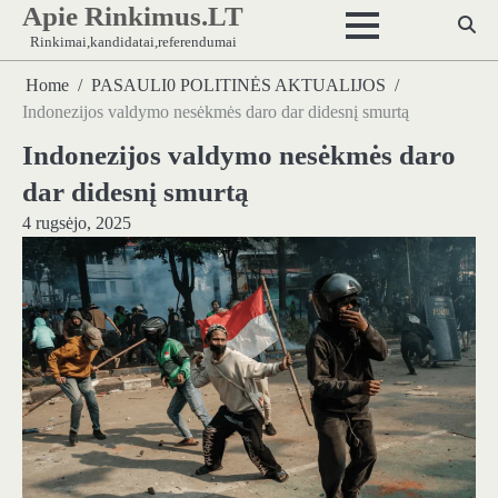
Apie Rinkimus.LT
Skip
to
Rinkimai,kandidatai,referendumai
content
Home
PASAULI0 POLITINĖS AKTUALIJOS
Indonezijos valdymo nesėkmės daro dar didesnį smurtą
Indonezijos valdymo nesėkmės daro
dar didesnį smurtą
4 rugsėjo, 2025