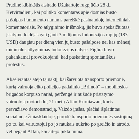
Pradinė kibirkštis atsirado Džakartoje rugpjūčio 28 d.,
Ketvirtadienį, kai politiko komentaras apie dosnias būsto
pašalpas Parlamento nariams pareiškė pasinaudoję internetiniais
komentatoriais. Po atlyginimo ir išmokų, jis buvo apskaičiuotas,
įstatymų leidėjas gali gauti 3 milijonus Indonezijos rupijų (183
USD) daugiau per dieną vien jų būsto pašalpose nei kas mėnesį
minimalus atlyginimas Indonezijos dalyse. Figūra buvo
pakankamai provokuojanti, kad paskatintų spontaniškus
protestus.
Akselerantas atėjo tą naktį, kai šarvuota transporto priemonė,
kurią vairuoja elito policijos padalinio „Brimob“ – mobiliosios
brigados korpuso nariai, peržengė ir nužudė pristatymo
vairuotoją motociklu, 21 metų Affan Kurniawan, kuris
pravažiavo demonstraciją. Vaizdo įrašas, plačiai išplatintas
socialinėje žiniasklaidoje, parodė transporto priemonės sustojimą
po to, kai vairuotojui po jo ratukais nukrito po greičio ir, atrodo,
vėl bėgant Affan, kai artėjo pikta minia.