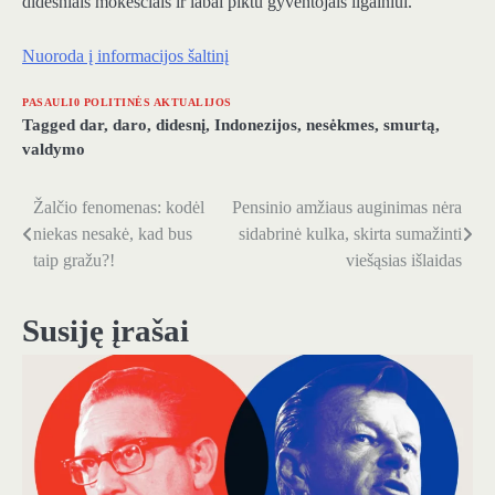
didesniais mokesčiais ir labai piktu gyventojais ilgainiui.“
Nuoroda į informacijos šaltinį
PASAULI0 POLITINĖS AKTUALIJOS
Tagged
dar
,
daro
,
didesnį
,
Indonezijos
,
nesėkmes
,
smurtą
,
valdymo
Žalčio fenomenas: kodėl
Pensinio amžiaus auginimas nėra
Navigacija
niekas nesakė, kad bus
sidabrinė kulka, skirta sumažinti
tarp
taip gražu?!
viešąsias išlaidas
įrašų
Susiję įrašai