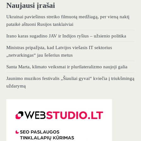
Naujausi įrašai
Ukrainai paviešinus streiko filmuotą medžiagą, per vieną naktį
pataikė aštuoni Rusijos tanklaiviai
Irano karas sugadino JAV ir Indijos ryšius – užsienio politika
Ministras pripažįsta, kad Latvijos viešasis IT sektorius
„netvarkingas“ jau šešerius metus
Santa Marta, klimato veiksmai ir plurilateralizmo naujoji galia
Jaunimo muzikos festivalis „Šiauliai gyvai“ kviečia į triukšmingą
uždarymą