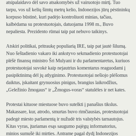
atsipalaidavo dėl savo atsakomybės už vairuotojo mirtį. Tuo
tarpu, vos už kelių šimtų metrų kelio, Indonezijos jūrų pėstininkų
korpuso būstinė, kuri padėjo kontroliuoti minias, tačiau,
kalbėdama su protestuotojais, datuojama 1998 m., Buvo
nepaliesta. Prezidento rūmai taip pat nebuvo taikinys.
Atskiri politikai, pritraukę populiarią IRE, taip pat jautė šilumą.
Nuo šeštadienio vakaro iki ankstyvo sekmadienio protestuotojai
plėšė finansų ministro Šri Mulyani ir du parlamentaretus, kuriuos
protestuotojai suvokė kaip nejautrius komentarus reaguodami į
pasipiktinimą dėl jų atlyginimo. Protestuotojai nešiojo plėšomus
daiktus, įskaitant grynuosius pinigus, brangius laikrodžius,
„Geležinio žmogaus“ ir „Žmogus-voras“ statulėles ir net kates.
Protestai kituose miestuose buvo sutelkti į panašius tikslus.
Makassare, kur, atrodo, smurtas buvo rimčiausias, protestuotojai
padegė miesto parlamentą ir nužudė tris valstybės tarnautojus.
Kitas vyras, įtariamas esąs saugumo pajėgų informatorius,
minios sumušė iki mirties. Antrame pagal dydį Indonezijos