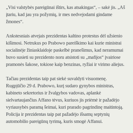
„Visi valstybės pareigūnai ištirs, kas atsakingas“, – sakė jis. „Aš
įtariu, kad jau yra požymių, ir mes nedvejodami gindame
žmones“.
Ankstesniais atvejais prezidentas kaltino protestus dėl užsienio
kišimosi. Netrukus po Prabowo pareiškimo kai kurie ministrai
socialinėje žiniasklaidoje paskelbė pranešimus, kad neramumai
buvo susieti su prezidento noru atsistoti su „mafijos“ įvairiose
pramonės šakose, tokiose kaip benzinas, ryžiai ir virimo aliejus.
Tačiau prezidentas taip pat siekė suvaldyti visuomenę.
Rugpjūčio 29 d. Prabowo, kurį sudaro gynybos ministras,
kabineto sekretorius ir žvalgybos vadovas, aplankė
sielvartaujančius Affano tėvus, kuriuos jis priėmė ir pažadėjo
vyriausybės paramą šeimai, kuri prarado pagrindinę maitintoją.
Policija ir prezidentas taip pat pažadėjo išsamų septynių
automobilio pareigūnų tyrimą, kuris smogė Affanui.