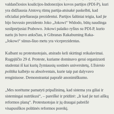
valdančiosios koalicijos-Indonezijos kovos partijos (PDI-P), kuri
yra didžiausia Atstovų rūmų partija-atsisakė paskelbti, kad
oficialiai prieštarauja prezidentui. Partijos šaltiniai teigia, kad jie
bijo buvusio prezidento Joko „Jokowi“ Widodo, būtų naudinga
susilpnėjusiai Prabowo. Jokowi palaiko ryšius su PDI-P, kurio
nariu jis buvo anksčiau, ir Gibranas Rakabuming Raka-
„Jokowi“ sūnus-šiuo metu yra viceprezidentas.
Kalbant su protestuotojais, atsirado keli skirtingi reikalavimai.
Rugpjūčio 29 d. Proteste, kuriame dominavo gerai organizuoti
studentai iš kai kurių žymiausių sostinės universitetų,
Užsienio
politika
kalbėjo su absolventais, kurie taip pat dalyvavo
renginiuose. Demonstrantai paprašė anonimiškumo.
„Mes norėtume pamatyti pripažinimą, kad sistema yra giliai ir
sistemingai nutrūkusi“, – pareiškė ir pridūrė: „Ir kad jie turi aiškų
reformos planą“. Protestuotojas ir jų draugai pabrėžė
visapusiškos politinės reformos poreikį.