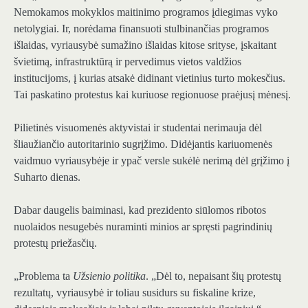
Nemokamos mokyklos maitinimo programos įdiegimas vyko
netolygiai. Ir, norėdama finansuoti stulbinančias programos
išlaidas, vyriausybė sumažino išlaidas kitose srityse, įskaitant
švietimą, infrastruktūrą ir pervedimus vietos valdžios
institucijoms, į kurias atsakė didinant vietinius turto mokesčius.
Tai paskatino protestus kai kuriuose regionuose praėjusį mėnesį.
Pilietinės visuomenės aktyvistai ir studentai nerimauja dėl
šliaužiančio autoritarinio sugrįžimo. Didėjantis kariuomenės
vaidmuo vyriausybėje ir ypač versle sukėlė nerimą dėl grįžimo į
Suharto dienas.
Dabar daugelis baiminasi, kad prezidento siūlomos ribotos
nuolaidos nesugebės nuraminti minios ar spręsti pagrindinių
protestų priežasčių.
„Problema ta
Užsienio politika
. „Dėl to, nepaisant šių protestų
rezultatų, vyriausybė ir toliau susidurs su fiskaline krize,