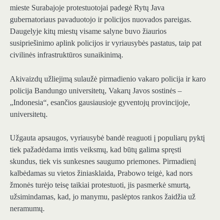
mieste Surabajoje protestuotojai padegė Rytų Java
gubernatoriaus pavaduotojo ir policijos nuovados pareigas.
Daugelyje kitų miestų visame salyne buvo žiaurios
susipriešinimo aplink policijos ir vyriausybės pastatus, taip pat
civilinės infrastruktūros sunaikinimą.
Akivaizdų užliejimą sulaužė pirmadienio vakaro policija ir karo
policija Bandungo universitetų, Vakarų Javos sostinės –
„Indonesia“, esančios gausiausioje gyventojų provincijoje,
universitetų.
Užgauta apsaugos, vyriausybė bandė reaguoti į populiarų pyktį
tiek pažadėdama imtis veiksmų, kad būtų galima spręsti
skundus, tiek vis sunkesnes saugumo priemones. Pirmadienį
kalbėdamas su vietos žiniasklaida, Prabowo teigė, kad nors
žmonės turėjo teisę taikiai protestuoti, jis pasmerkė smurtą,
užsimindamas, kad, jo manymu, paslėptos rankos žaidžia už
neramumų.