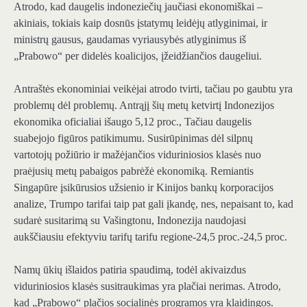
Atrodo, kad daugelis indoneziečių jaučiasi ekonomiškai –
akiniais, tokiais kaip dosnūs įstatymų leidėjų atlyginimai, ir
ministrų gausus, gaudamas vyriausybės atlyginimus iš
„Prabowo“ per didelės koalicijos, įžeidžiančios daugeliui.
Antraštės ekonominiai veikėjai atrodo tvirti, tačiau po gaubtu yra
problemų dėl problemų. Antrąjį šių metų ketvirtį Indonezijos
ekonomika oficialiai išaugo 5,12 proc., Tačiau daugelis
suabejojo ​​figūros patikimumu. Susirūpinimas dėl silpnų
vartotojų požiūrio ir mažėjančios viduriniosios klasės nuo
praėjusių metų pabaigos pabrėžė ekonomiką. Remiantis
Singapūre įsikūrusios užsienio ir Kinijos bankų korporacijos
analize, Trumpo tarifai taip pat gali įkandę, nes, nepaisant to, kad
sudarė susitarimą su Vašingtonu, Indonezija naudojasi
aukščiausiu efektyviu tarifų tarifu regione-24,5 proc.-24,5 proc.
Namų ūkių išlaidos patiria spaudimą, todėl akivaizdus
viduriniosios klasės susitraukimas yra plačiai nerimas. Atrodo,
kad „Prabowo“ plačios socialinės programos yra klaidingos.