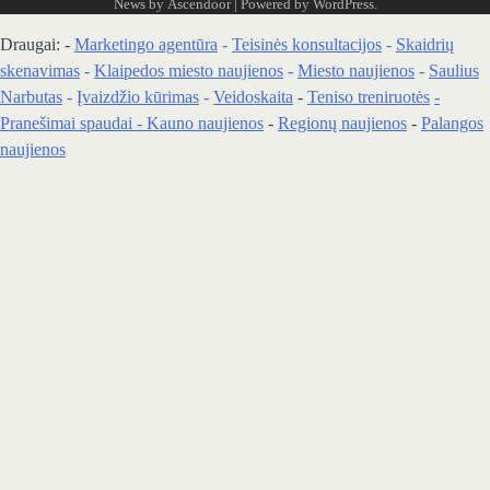
News by
Ascendoor
| Powered by
WordPress
.
Draugai: -
Marketingo agentūra
-
Teisinės konsultacijos
-
Skaidrių
skenavimas
-
Klaipedos miesto naujienos
-
Miesto naujienos
-
Saulius
Narbutas
-
Įvaizdžio kūrimas
-
Veidoskaita
-
Teniso treniruotės
-
Pranešimai spaudai -
Kauno naujienos
-
Regionų naujienos
-
Palangos
naujienos