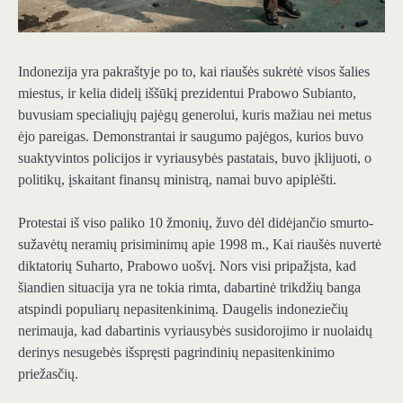
Indonezija yra pakraštyje po to, kai riaušės sukrėtė visos šalies
miestus, ir kelia didelį iššūkį prezidentui Prabowo Subianto,
buvusiam specialiųjų pajėgų generolui, kuris mažiau nei metus
ėjo pareigas. Demonstrantai ir saugumo pajėgos, kurios buvo
suaktyvintos policijos ir vyriausybės pastatais, buvo įklijuoti, o
politikų, įskaitant finansų ministrą, namai buvo apiplėšti.
Protestai iš viso paliko 10 žmonių, žuvo dėl didėjančio smurto-
sužavėtų neramių prisiminimų apie 1998 m., Kai riaušės nuvertė
diktatorių Suharto, Prabowo uošvį. Nors visi pripažįsta, kad
šiandien situacija yra ne tokia rimta, dabartinė trikdžių banga
atspindi populiarų nepasitenkinimą. Daugelis indoneziečių
nerimauja, kad dabartinis vyriausybės susidorojimo ir nuolaidų
derinys nesugebės išspręsti pagrindinių nepasitenkinimo
priežasčių.