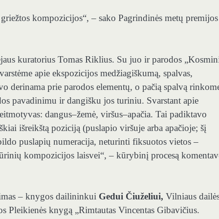
n griežtos kompozicijos“, – sako Pagrindinės metų premijos
jaus kuratorius Tomas Riklius. Su juo ir parodos „Kosmin
svarstėme apie ekspozicijos medžiagiškumą, spalvas,
o derinama prie parodos elementų, o pačią spalvą rinkom
odos pavadinimu ir dangišku jos turiniu. Svarstant apie
leitmotyvas: dangus–žemė, viršus–apačia. Tai padiktavo
kiai išreikštą poziciją (puslapio viršuje arba apačioje; šį
ildo puslapių numeracija, neturinti fiksuotos vietos –
kūrinių kompozicijos laisvei“, – kūrybinį procesą komenta
jimas – knygos dailininkui
Gedui Čiuželiui,
Vilniaus dailė
os Pleikienės knygą „Rimtautas Vincentas Gibavičius.