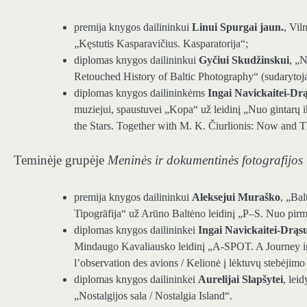
premija knygos dailininkui
Linui Spurgai jaun.
, Vil
„Kęstutis Kasparavičius. Kasparatorija“;
diplomas knygos dailininkui
Gyčiui Skudžinskui
, „
Retouched History of Baltic Photography“ (sudarytoja
diplomas knygos dailininkėms
Ingai Navickaitei-Drą
muziejui, spaustuvei „Kopa“ už leidinį „Nuo gintarų 
the Stars. Together with M. K. Čiurlionis: Now and T
Teminėje grupėje
Meninės ir dokumentinės fotografijos 
premija knygos dailininkui
Aleksejui Muraško
, „Bal
Tipogrāfija“ už Arūno Baltėno leidinį „P–S. Nuo pirm
diplomas knygos dailininkei
Ingai Navickaitei-Drąsu
Mindaugo Kavaliausko leidinį „A-SPOT. A Journey in
l’observation des avions / Kelionė į lėktuvų stebėjimo
diplomas knygos dailininkei
Aurelijai Slapšytei
, lei
„Nostalgijos sala / Nostalgia Island“.