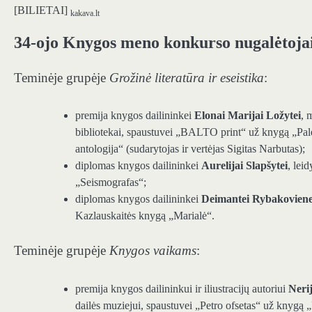
[BILIETAI]
kakava.lt
34-ojo Knygos meno konkurso nugalėtoja
Teminėje grupėje
Grožinė literatūra ir eseistika
:
premija knygos dailininkei
Elonai Marijai Ložytei
, 
bibliotekai, spaustuvei „BALTO print“ už knygą „Pal
antologija“ (sudarytojas ir vertėjas Sigitas Narbutas);
diplomas knygos dailininkei
Aurelijai Slapšytei
, lei
„Seismografas“;
diplomas knygos dailininkei
Deimantei Rybakoviene
Kazlauskaitės knygą „Marialė“.
Teminėje grupėje
Knygos vaikams
:
premija knygos dailininkui ir iliustracijų autoriui
Neri
dailės muziejui, spaustuvei „Petro ofsetas“ už knygą 