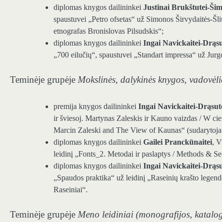
diplomas knygos dailininkei
Justinai Brukštutei-Ši
spaustuvei „Petro ofsetas“ už Simonos Širvydaitės-Šli
etnografas Bronislovas Pilsudskis“;
diplomas knygos dailininkei
Ingai Navickaitei-Drąsu
„700 eilučių“, spaustuvei „Standart impressa“ už Jur
Teminėje grupėje
Mokslinės, dalykinės knygos, vadovėli
premija knygos dailininkei
Ingai Navickaitei-Drąsut
ir šviesoj. Martynas Zaleskis ir Kauno vaizdas / W c
Marcin Zaleski and The View of Kaunas“ (sudarytoja 
diplomas knygos dailininkei
Gailei Pranckūnaitei
, V
leidinį „Fonts_2. Metodai ir paslaptys / Methods & Se
diplomas knygos dailininkei
Ingai Navickaitei-Drąsu
„Spaudos praktika“ už leidinį „Raseinių krašto legend
Raseiniai“.
Teminėje grupėje
Meno leidiniai (monografijos, katalo