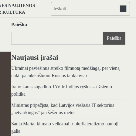
NĖS NAUJIENOS
Ieškoti:
IR KULTŪRA
Paieška
Paieška
Naujausi įrašai
Ukrainai paviešinus streiko filmuotą medžiagą, per vieną
naktį pataikė aštuoni Rusijos tanklaiviai
Irano karas sugadino JAV ir Indijos ryšius – užsienio
politika
Ministras pripažįsta, kad Latvijos viešasis IT sektorius
„netvarkingas“ jau šešerius metus
Santa Marta, klimato veiksmai ir plurilateralizmo naujoji
galia