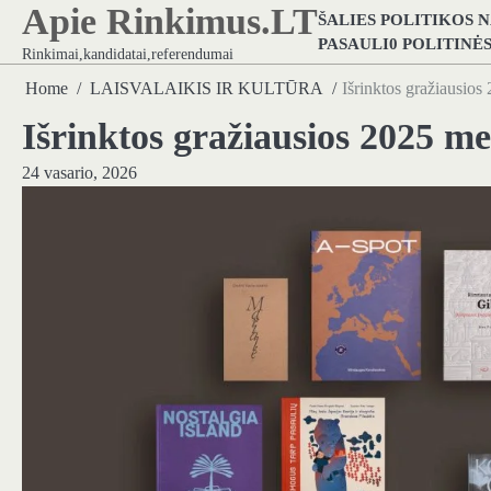
Apie Rinkimus.LT
Skip
ŠALIES POLITIKOS 
to
PASAULI0 POLITINĖ
Rinkimai,kandidatai,referendumai
content
Home
LAISVALAIKIS IR KULTŪRA
Išrinktos gražiausio
Išrinktos gražiausios 2025 m
24 vasario, 2026