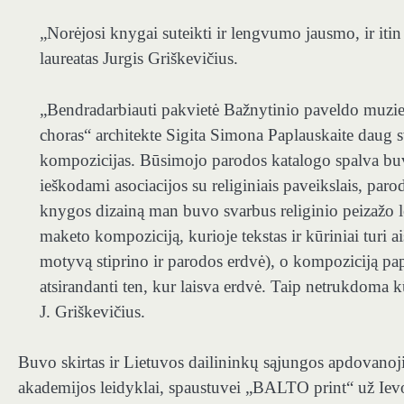
„Norėjosi knygai suteikti ir lengvumo jausmo, ir iti
laureatas Jurgis Griškevičius.
„Bendradarbiauti pakvietė Bažnytinio paveldo muzie
choras“ architekte Sigita Simona Paplauskaite daug 
kompozicijas. Būsimojo parodos katalogo spalva buv
ieškodami asociacijos su religiniais paveikslais, par
knygos dizainą man buvo svarbus religinio peizažo 
maketo kompoziciją, kurioje tekstas ir kūriniai turi aiš
motyvą stiprino ir parodos erdvė), o kompoziciją pap
atsirandanti ten, kur laisva erdvė. Taip netrukdoma 
J. Griškevičius.
Buvo skirtas ir Lietuvos dailininkų sąjungos apdovano
akademijos leidyklai, spaustuvei „BALTO print“ už Iev