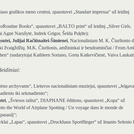
niaus grafikos meno centrui, spaustuvei „Standart impressa“ už leidinį
NoRoutine Books“, spaustuvei „BALTO print“ už leidinį „Silver Girls.
i Agnė Narušytė, Indrek Grigor, Šelda Puķīte);
sutei, Julijai Račiūnaitei-Šimienei
, Nacionaliniam M. K. Čiurlionio d
iki žvaigždžių. M.K. Čiurlionis, amžininkai ir bendraminčiai / From Am
hen“ (sudarytojai Kathleen Soriano, Greta Katkevičienė, Vaiva Laukait
leidiniai
:
tėno archyvams“, Lietuvos nacionaliniam muziejui, spaustuvei „Jelgav
adienio iki sekmadienio“;
tei
, „Šviesos raštui“, DIAPHANE éditions, spaustuvei „Kopa“ už
to the World of Airplane Spotting / Un voyage dans le monde de
 pasaulį“;
dyklai „Lapas“, spaustuvei „Druckhaus Sportflieger“ už Imanto Selenio l