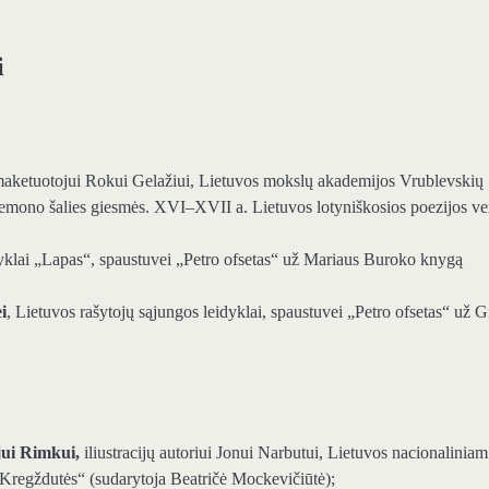
i
maketuotojui Rokui Gelažiui, Lietuvos mokslų akademijos Vrublevskių
emono šalies giesmės. XVI–XVII a. Lietuvos lotyniškosios poezijos ve
dyklai „Lapas“, spaustuvei „Petro ofsetas“ už Mariaus Buroko knygą
i
, Lietuvos rašytojų sąjungos leidyklai, spaustuvei „Petro ofsetas“ už G
jui Rimkui,
iliustracijų autoriui Jonui Narbutui, Lietuvos nacionaliniam
„Kregždutės“ (sudarytoja Beatričė Mockevičiūtė);