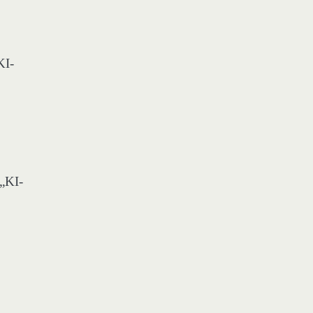
KI-
 „KI-