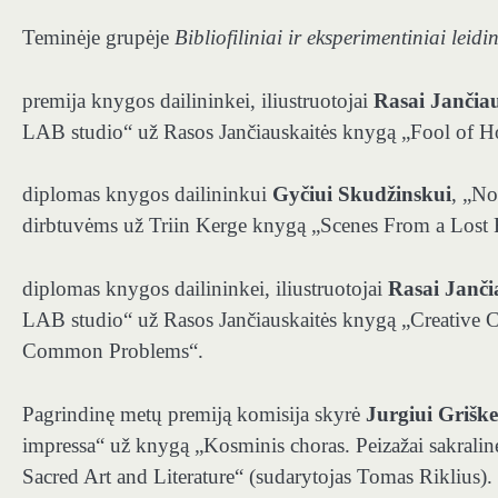
Teminėje grupėje
Bibliofiliniai ir eksperimentiniai leidin
premija knygos dailininkei, iliustruotojai
Rasai Jančiau
LAB studio“ už Rasos Jančiauskaitės knygą „Fool of H
diplomas knygos dailininkui
Gyčiui Skudžinskui
, „No
dirbtuvėms už Triin Kerge knygą „Scenes From a Lost
diplomas knygos dailininkei, iliustruotojai
Rasai Janči
LAB studio“ už Rasos Jančiauskaitės knygą „Creative 
Common Problems“.
Pagrindinę metų premiją komisija skyrė
Jurgiui Griške
impressa“ už knygą „Kosminis choras. Peizažai sakralinėj
Sacred Art and Literature“ (sudarytojas Tomas Riklius).