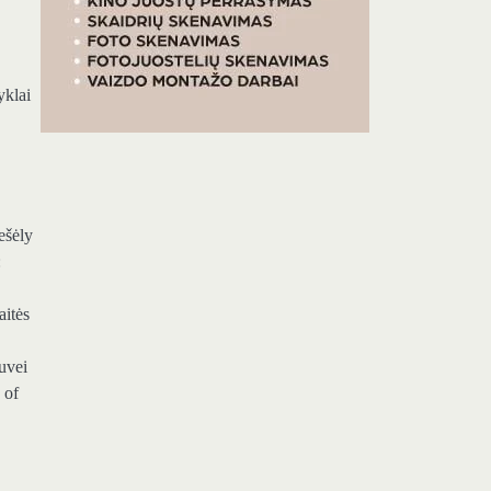
yklai
ešėly
:
aitės
tuvei
 of