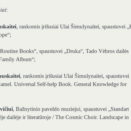
iai
:
skaitei
, rankomis įrišusiai Ulai Šimulynaitei, spaustuvei „
ope“;
Routine Books“, spaustuvei „Druka“, Tado Vėbros dailės
 Family Album“;
auskaitei
, rankomis įrišusiai Ulai Šimulynaitei, spaustuvei
Camel. Universal Self-help Book. General Knowledge for
vičiui
, Bažnytinio paveldo muziejui, spaustuvei „Standart
e dailėje ir literatūroje / The Cosmic Choir. Landscape in