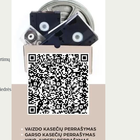
rtimų
iedrės