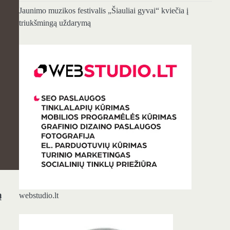
Jaunimo muzikos festivalis „Šiauliai gyvai“ kviečia į
triukšmingą uždarymą
ą
webstudio.lt