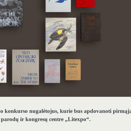
no konkurso nugalėtojus, kurie bus apdovanoti pirmąj
 parodų ir kongresų centre „Litexpo“.