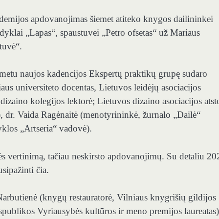
akademijos apdovanojimas šiemet atiteko knygos dailininkei
eidyklai „Lapas“, spaustuvei „Petro ofsetas“ už Mariaus
tuvė“.
 metu naujos kadencijos Ekspertų praktikų grupę sudaro
us universiteto docentas, Lietuvos leidėjų asociacijos
 dizaino kolegijos lektorė; Lietuvos dizaino asociacijos atst
ė), dr. Vaida Ragėnaitė (menotyrininkė, žurnalo „Dailė“
yklos „Artseria“ vadovė).
bės vertinimą, tačiau neskirsto apdovanojimų. Su detaliu 20
sipažinti čia.
arbutienė (knygų restauratorė, Vilniaus knygrišių gildijos
spublikos Vyriausybės kultūros ir meno premijos laureatas)