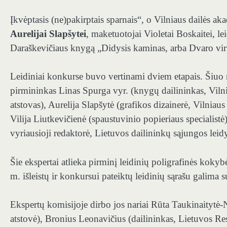
Įkvėptasis (ne)pakirptais sparnais“, o Vilniaus dailės 
Aurelijai Slapšytei
, maketuotojai Violetai Boskaitei, l
Daraškevičiaus knygą „Didysis kaminas, arba Dvaro vir
Leidiniai konkurse buvo vertinami dviem etapais. Šiuo
pirmininkas Linas Spurga vyr. (knygų dailininkas, Vilnia
atstovas), Aurelija Slapšytė (grafikos dizainerė, Vilniaus
Vilija Liutkevičienė (spaustuvinio popieriaus specialist
vyriausioji redaktorė, Lietuvos dailininkų sąjungos leid
Šie ekspertai atlieka pirminį leidinių poligrafinės koky
m. išleistų ir konkursui pateiktų leidinių sąrašu galima su
Ekspertų komisijoje dirbo jos nariai Rūta Taukinaitytė-N
atstovė), Bronius Leonavičius (dailininkas, Lietuvos Re