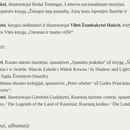
mkei
, iliustruotojai Redai Tomingas, Lietuvos nacionaliniam muziejui,
upienės knygą „Žmogus tarp pasaulių. Ainų tauta Japonijos šiaurėje ir
tei
, knygos dailininkei ir iliustruotojai
Viltei Žumbakytei Haisch,
leid
gos Vilės knygą „Oseanas ir mama vėžlė“.
ai
:
ei
, Kauno miesto muziejui, spaustuvei „Spaudos praktika“ už knygą „Š
ieniu i w świetle. Marcin Zaleski i Widok Kowna / In Shadow and Light
Sigita Žemaitytė-Strazdė);
ilniaus dizaino kolegijai, spaustuvei „Petro ofsetas“ už Gailės Pranckūn
crets“;
tei
, iliustruotojai Gabrielei Gudaitytei, Raseinių turizmo centrui, spaus
os / The Legends of the Land of Raseiniai; Raseinių kraštas / The Land
gai, albumai)
: