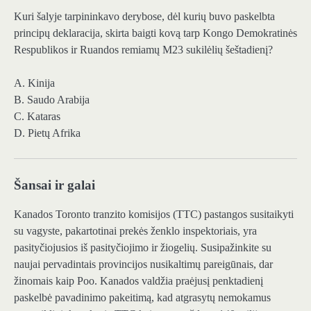
Kuri šalyje tarpininkavo derybose, dėl kurių buvo paskelbta
principų deklaracija, skirta baigti kovą tarp Kongo Demokratinės
Respublikos ir Ruandos remiamų M23 sukilėlių šeštadienį?
A. Kinija
B. Saudo Arabija
C. Kataras
D. Pietų Afrika
Šansai ir galai
Kanados Toronto tranzito komisijos (TTC) pastangos susitaikyti
su vagyste, pakartotinai prekės ženklo inspektoriais, yra
pasityčiojusios iš pasityčiojimo ir žiogelių. Susipažinkite su
naujai pervadintais provincijos nusikaltimų pareigūnais, dar
žinomais kaip Poo. Kanados valdžia praėjusį penktadienį
paskelbė pavadinimo pakeitimą, kad atgrasytų nemokamus