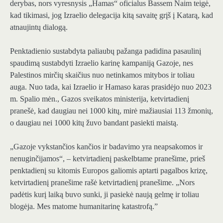
derybas, nors vyresnysis „Hamas“ oficialus Bassem Naim teigė,
kad tikimasi, jog Izraelio delegacija kitą savaitę grįš į Katarą, kad
atnaujintų dialogą.
Penktadienio sustabdyta paliaubų pažanga padidina pasaulinį
spaudimą sustabdyti Izraelio karinę kampaniją Gazoje, nes
Palestinos mirčių skaičius nuo netinkamos mitybos ir toliau
auga. Nuo tada, kai Izraelio ir Hamaso karas prasidėjo nuo 2023
m. Spalio mėn., Gazos sveikatos ministerija, ketvirtadienį
pranešė, kad daugiau nei 1000 kitų, mirė mažiausiai 113 žmonių,
o daugiau nei 1000 kitų žuvo bandant pasiekti maistą.
„Gazoje vykstančios kančios ir badavimo yra neapsakomos ir
nenuginčijamos“, – ketvirtadienį paskelbtame pranešime, prieš
penktadienį su kitomis Europos galiomis aptarti pagalbos krizę,
ketvirtadienį pranešime rašė ketvirtadienį pranešime. „Nors
padėtis kurį laiką buvo sunki, ji pasiekė naują gelmę ir toliau
blogėja. Mes matome humanitarinę katastrofą.”