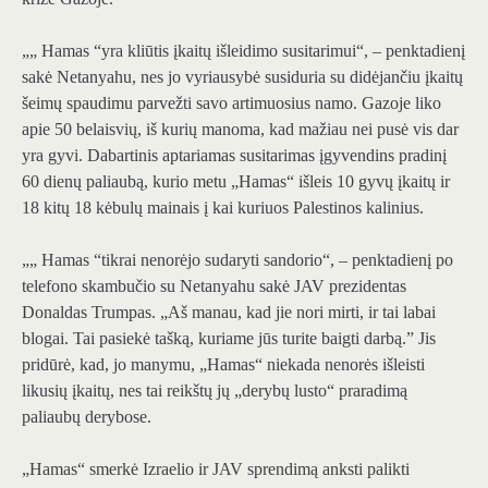
„„ Hamas “yra kliūtis įkaitų išleidimo susitarimui“, – penktadienį
sakė Netanyahu, nes jo vyriausybė susiduria su didėjančiu įkaitų
šeimų spaudimu parvežti savo artimuosius namo. Gazoje liko
apie 50 belaisvių, iš kurių manoma, kad mažiau nei pusė vis dar
yra gyvi. Dabartinis aptariamas susitarimas įgyvendins pradinį
60 dienų paliaubą, kurio metu „Hamas“ išleis 10 gyvų įkaitų ir
18 kitų 18 kėbulų mainais į kai kuriuos Palestinos kalinius.
„„ Hamas “tikrai nenorėjo sudaryti sandorio“, – penktadienį po
telefono skambučio su Netanyahu sakė JAV prezidentas
Donaldas Trumpas. „Aš manau, kad jie nori mirti, ir tai labai
blogai. Tai pasiekė tašką, kuriame jūs turite baigti darbą.” Jis
pridūrė, kad, jo manymu, „Hamas“ niekada nenorės išleisti
likusių įkaitų, nes tai reikštų jų „derybų lusto“ praradimą
paliaubų derybose.
„Hamas“ smerkė Izraelio ir JAV sprendimą anksti palikti