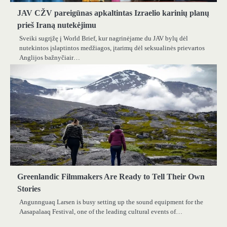
JAV CŽV pareigūnas apkaltintas Izraelio karinių planų
prieš Iraną nutekėjimu
Sveiki sugrįžę į World Brief, kur nagrinėjame du JAV bylų dėl
nutekintos įslaptintos medžiagos, įtarimų dėl seksualinės prievartos
Anglijos bažnyčiair…
Greenlandic Filmmakers Are Ready to Tell Their Own
Stories
Angunnguaq Larsen is busy setting up the sound equipment for the
Aasapalaaq Festival, one of the leading cultural events of…