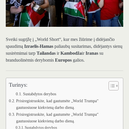
Sveiki sugrįžę į „World Short“, kur mes žiūrime į didėjančio
spaudimą
Izraelis-Hamas
paliaubų susitarimas, didėjantys sienų
susirėmimai tarp
Tailandas
ir
Kambodža
ir
Iranas
su
branduolinėmis derybomis
Europos
galios.
Turinys:
Sustabdytos derybos
Prisiregistruokite, kad gautumėte „World Trumpa“
gautuosiuose kiekvieną darbo dieną.
Prisiregistruokite, kad gautumėte „World Trumpa“
gautuosiuose kiekvieną darbo dieną.
Sustabdytos derybos