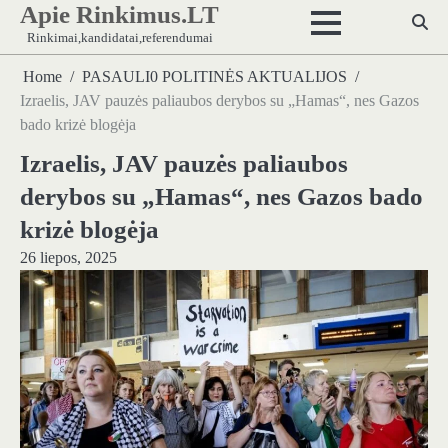
Apie Rinkimus.LT
Skip
to
Rinkimai,kandidatai,referendumai
content
Home
PASAULI0 POLITINĖS AKTUALIJOS
Izraelis, JAV pauzės paliaubos derybos su „Hamas“, nes Gazos
bado krizė blogėja
Izraelis, JAV pauzės paliaubos
derybos su „Hamas“, nes Gazos bado
krizė blogėja
26 liepos, 2025