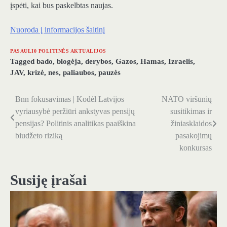
įspėti, kai bus paskelbtas naujas.
Nuoroda į informacijos šaltinį
PASAULI0 POLITINĖS AKTUALIJOS
Tagged
bado
,
blogėja
,
derybos
,
Gazos
,
Hamas
,
Izraelis
,
JAV
,
krizė
,
nes
,
paliaubos
,
pauzės
Bnn fokusavimas | Kodėl Latvijos
NATO viršūnių
Navigacija
vyriausybė peržiūri ankstyvas pensijų
susitikimas ir
tarp
pensijas? Politinis analitikas paaiškina
žiniasklaidos
biudžeto riziką
pasakojimų
įrašų
konkursas
Susiję įrašai