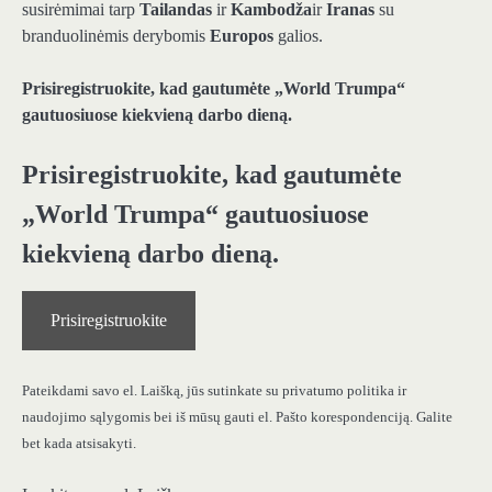
susirėmimai tarp
Tailandas
ir
Kambodža
ir
Iranas
su
branduolinėmis derybomis
Europos
galios.
Prisiregistruokite, kad gautumėte „World Trumpa“
gautuosiuose kiekvieną darbo dieną.
Prisiregistruokite, kad gautumėte
„World Trumpa“ gautuosiuose
kiekvieną darbo dieną.
Prisiregistruokite
Pateikdami savo el. Laišką, jūs sutinkate su privatumo politika ir
naudojimo sąlygomis bei iš mūsų gauti el. Pašto korespondenciją. Galite
bet kada atsisakyti.