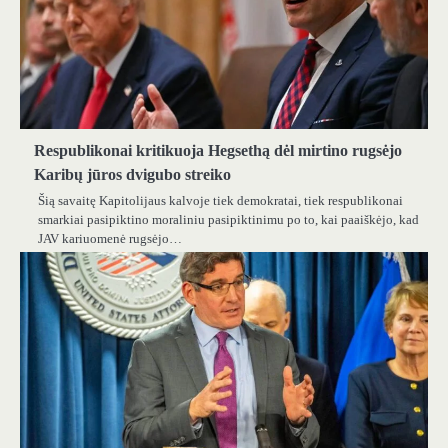
Respublikonai kritikuoja Hegsethą dėl mirtino rugsėjo
Karibų jūros dvigubo streiko
Šią savaitę Kapitolijaus kalvoje tiek demokratai, tiek respublikonai
smarkiai pasipiktino moraliniu pasipiktinimu po to, kai paaiškėjo, kad
JAV kariuomenė rugsėjo…