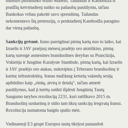
ministro pirmininko Huno Maneto, Tailandas ir Kambodža iš
pradžių ketvirtadienį sutiko su paliaubų pasiūlymu, tačiau
Bankokas vėliau pakeitė savo sprendimą. Tailandas
nekomentavo šių pretenzijų, o penktadienį Kambodža paragino
dar vieną paliaubą.
Sankcijų grėsmė.
Irano pareigūnai pirmą kartą nuo to laiko, kai
Izraelis ir JAV praėjusį mėnesį pradėjo oro atotrūkius, pirmą
kartą surengė asmenines branduolines derybas su Prancūzija,
Vokietija ir Jungtine Karalyste Stambule, pirmą kartą, kai Izraelis
ir JAV pradėjo oro atakas, nukreiptus į Teherano branduolinę ir
karinę infrastruktūrą. Iranas maždaug keturių valandų sesiją
apibūdino kaip „rimtą, atvirą ir detalų“, tačiau atmetė
pasiūlymus, kad ji turėtų sutikti išplėsti Jungtinių Tautų
Saugumo tarybos rezoliuciją 2231, kuri ratifikavo 2015 m.
Branduolinį susitarimą ir siūlo tam tikrą sankcijų lengvatą Iranui.
Rezoliucija numatoma baigtis spalio mėn.
Vadinamoji E3 grupė Europos tautų tikėjosi panaudoti