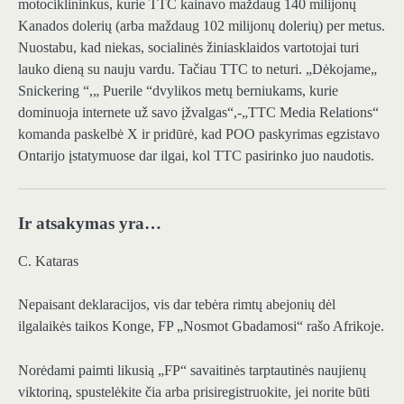
motociklininkus, kurie TTC kainavo maždaug 140 milijonų
Kanados dolerių (arba maždaug 102 milijonų dolerių) per metus.
Nuostabu, kad niekas, socialinės žiniasklaidos vartotojai turi
lauko dieną su nauju vardu. Tačiau TTC to neturi. „Dėkojame„
Snickering “,„ Puerile “dvylikos metų berniukams, kurie
dominuoja internete už savo įžvalgas“,-„TTC Media Relations“
komanda paskelbė X ir pridūrė, kad POO paskyrimas egzistavo
Ontarijo įstatymuose dar ilgai, kol TTC pasirinko juo naudotis.
Ir atsakymas yra…
C. Kataras
Nepaisant deklaracijos, vis dar tebėra rimtų abejonių dėl
ilgalaikės taikos Konge, FP „Nosmot Gbadamosi“ rašo Afrikoje.
Norėdami paimti likusią „FP“ savaitinės tarptautinės naujienų
viktoriną, spustelėkite čia arba prisiregistruokite, jei norite būti