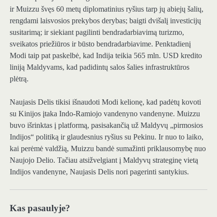
ir Muizzu švęs 60 metų diplomatinius ryšius tarp jų abiejų šalių,
rengdami laisvosios prekybos derybas; baigti dvišalį investicijų
susitarimą; ir siekiant pagilinti bendradarbiavimą turizmo,
sveikatos priežiūros ir būsto bendradarbiavime. Penktadienį
Modi taip pat paskelbė, kad Indija teikia 565 mln. USD kredito
liniją Maldyvams, kad padidintų salos šalies infrastruktūros
plėtrą.
Naujasis Delis tikisi išnaudoti Modi kelionę, kad padėtų kovoti
su Kinijos įtaka Indo-Ramiojo vandenyno vandenyne. Muizzu
buvo išrinktas į platformą, pasisakančią už Maldyvų „pirmosios
Indijos“ politiką ir glaudesnius ryšius su Pekinu. Ir nuo to laiko,
kai perėmė valdžią, Muizzu bandė sumažinti priklausomybę nuo
Naujojo Delio. Tačiau atsižvelgiant į Maldyvų strateginę vietą
Indijos vandenyne, Naujasis Delis nori pagerinti santykius.
Kas pasaulyje?