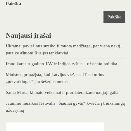
Paieška
Paieška
Naujausi įrašai
Ukrainai paviešinus streiko filmuotą medžiagą, per vieną naktį
pataikė aštuoni Rusijos tanklaiviai
Irano karas sugadino JAV ir Indijos ryšius – užsienio politika
Ministras pripažįsta, kad Latvijos viešasis IT sektorius
„netvarkingas“ jau šešerius metus
Santa Marta, klimato veiksmai ir plurilateralizmo naujoji galia
Jaunimo muzikos festivalis „Šiauliai gyvai“ kviečia į triukšmingą
uždarymą