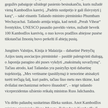
gegužės pabaigoje užsidegė pasienio besisukančiu, kuris nužudė
vieną Kambodžos kareivį. „Padėtis sustiprėjo ir gali išsivystyti į
karą“, – sakė einantis Tailando ministro pirmininko Phumtham
Wechayachai. Tailando armija teigia, kad netoli „Preah Vihear“
šventyklos, UNESCO pasaulio paveldo vietos, nužudė beveik
100 Kambodžos kareivių, o nuo kovos pradžios abiejose pusėse
tūkstančiai žmonių buvo perkelti iš abiejų pusių.
Jungtinės Valstijos, Kinija ir Malaizija – dabartinė Pietryčių
Azijos tautų asociacijos pirmininkė – pasiūlė palengvinti dialogą,
o Japonija paragino abi puses vykdyti „maksimalų suvaržymą“.
Tačiau atrodo, kad Tailandas yra pasiryžęs tęsti dabartinę
trajektoriją. „Mes vertiname (pasiūlymą) ir nenorime atsisakyti
turėti trečiąją šalį, kuri padės, tačiau šiuo metu mes tikime, kad
dvišaliai mechanizmai nebuvo išnaudoti“, – teigė tailando
viceprezidentas užsienio reikalų ministras Russ Jalichandra.
Vis dėlto paliaubų susitarimas išlieka sunkus. Anot Kambodžos