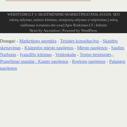
WEBSTUDIO.LT
© SKAITMENINIO MARKETINGO PASLAUGOS. SEO
tekstų rašymas, turinio kūrimas, straipsnių rašymas ir talpinimas į mūsų
valdomas svetaines.the-year]
Apie Rinkimus.LT
| Infinite
News by
Ascendoor
| Powered by
WordPress
.
Draugai: -
Marketingo agentūra
-
Teisinės konsultacijos
-
Skaidrių
skenavimas
-
Klaipedos miesto naujienos
-
Miesto naujienos
-
Saulius
Narbutas
-
Įvaizdžio kūrimas
-
Veidoskaita
-
Teniso treniruotės
-
Pranešimai spaudai -
Kauno naujienos
-
Regionų naujienos
-
Palangos
naujienos