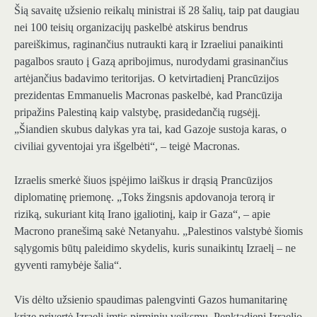
Šią savaitę užsienio reikalų ministrai iš 28 šalių, taip pat daugiau
nei 100 teisių organizacijų paskelbė atskirus bendrus
pareiškimus, raginančius nutraukti karą ir Izraeliui panaikinti
pagalbos srauto į Gazą apribojimus, nurodydami grasinančius
artėjančius badavimo teritorijas. O ketvirtadienį Prancūzijos
prezidentas Emmanuelis Macronas paskelbė, kad Prancūzija
pripažins Palestiną kaip valstybę, prasidedančią rugsėjį.
„Šiandien skubus dalykas yra tai, kad Gazoje sustoja karas, o
civiliai gyventojai yra išgelbėti“, – teigė Macronas.
Izraelis smerkė šiuos įspėjimo laiškus ir drąsią Prancūzijos
diplomatinę priemonę. „Toks žingsnis apdovanoja terorą ir
riziką, sukuriant kitą Irano įgaliotinį, kaip ir Gaza“, – apie
Macrono pranešimą sakė Netanyahu. „Palestinos valstybė šiomis
sąlygomis būtų paleidimo skydelis, kuris sunaikintų Izraelį – ne
gyventi ramybėje šalia“.
Vis dėlto užsienio spaudimas palengvinti Gazos humanitarinę
krizę privertė Izraelį imtis pirminių veiksmų. Penktadienį Izraelio