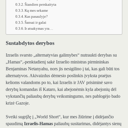
Šiandien perskaityta
Ką mes sekame
Kas pasaulyje?
Šansai ir galai
Ir atsakymas yra…
Sustabdytos derybos
Izraelis svarsto „alternatyvias galimybes“ nutraukti derybas su
„Hamas“,-penktadienį sakė Izraelio ministras pirmininkas
Benjaminas Netanyahu, nors jis nesigilino į tai, kas gali būti tos
alternatyvos. Akivaizdus dėmesio poslinkis įvyksta praėjus
kelioms valandoms po to, kai Izraelis ir JAV prisiminė savo
derybų komandas iš Kataro, kai abejonėmis kyla abejonių dėl
vykstančių paliaubų derybų veiksmingumo, nes pablogėjo bado
krizė Gazoje.
Sveiki sugrįžę į „World Short“, kur mes žiūrime į didėjančio
spaudimą
Izraelis-Hamas
paliaubų susitarimas, didėjantys sienų