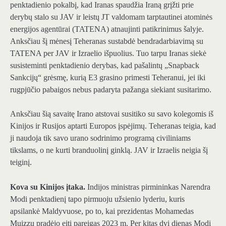
penktadienio pokalbį, kad Iranas spaudžia Iraną grįžti prie
derybų stalo su JAV ir leistų JT valdomam tarptautinei atominės
energijos agentūrai (TATENA) atnaujinti patikrinimus šalyje.
Anksčiau šį mėnesį Teheranas sustabdė bendradarbiavimą su
TATENA per JAV ir Izraelio išpuolius. Tuo tarpu Iranas siekė
susisteminti penktadienio derybas, kad pašalintų „Snapback
Sankcijų“ grėsmę, kurią E3 grasino primesti Teheranui, jei iki
rugpjūčio pabaigos nebus padaryta pažanga siekiant susitarimo.
Anksčiau šią savaitę Irano atstovai susitiko su savo kolegomis iš
Kinijos ir Rusijos aptarti Europos įspėjimų. Teheranas teigia, kad
ji naudoja tik savo urano sodrinimo programą civiliniams
tikslams, o ne kurti branduolinį ginklą. JAV ir Izraelis neigia šį
teiginį.
Kova su Kinijos įtaka.
Indijos ministras pirmininkas Narendra
Modi penktadienį tapo pirmuoju užsienio lyderiu, kuris
apsilankė Maldyvuose, po to, kai prezidentas Mohamedas
Muizzu pradėjo eiti pareigas 2023 m. Per kitas dvi dienas Modi