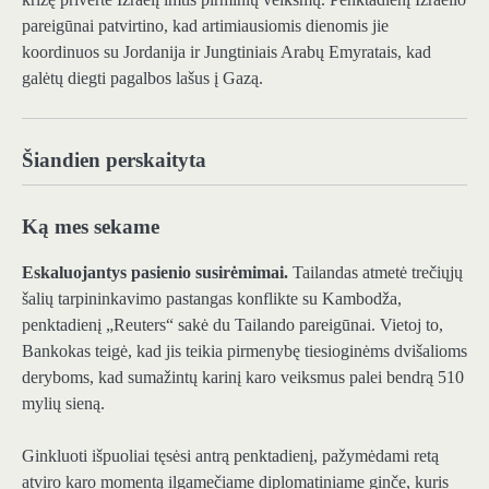
pareigūnai patvirtino, kad artimiausiomis dienomis jie
koordinuos su Jordanija ir Jungtiniais Arabų Emyratais, kad
galėtų diegti pagalbos lašus į Gazą.
Šiandien perskaityta
Ką mes sekame
Eskaluojantys pasienio susirėmimai.
Tailandas atmetė trečiųjų
šalių tarpininkavimo pastangas konflikte su Kambodža,
penktadienį „Reuters“ sakė du Tailando pareigūnai. Vietoj to,
Bankokas teigė, kad jis teikia pirmenybę tiesioginėms dvišalioms
deryboms, kad sumažintų karinį karo veiksmus palei bendrą 510
mylių sieną.
Ginkluoti išpuoliai tęsėsi antrą penktadienį, pažymėdami retą
atviro karo momentą ilgamečiame diplomatiniame ginče, kuris