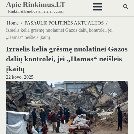
Apie Rinkimus.LT
Skip
to
Rinkimai,kandidatai,referendumai
content
Home
PASAULI0 POLITINĖS AKTUALIJOS
Izraelis kelia grėsmę nuolatinei Gazos dalių kontrolei, jei
„Hamas“ neišleis įkaitų
Izraelis kelia grėsmę nuolatinei Gazos
dalių kontrolei, jei „Hamas“ neišleis
įkaitų
22 kovo, 2025