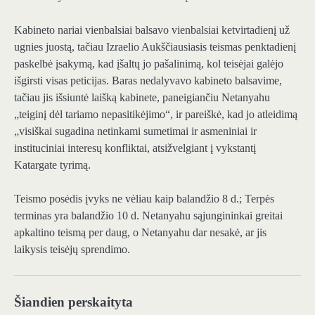
Kabineto nariai vienbalsiai balsavo vienbalsiai ketvirtadienį už
ugnies juostą, tačiau Izraelio Aukščiausiasis teismas penktadienį
paskelbė įsakymą, kad įšaltų jo pašalinimą, kol teisėjai galėjo
išgirsti visas peticijas. Baras nedalyvavo kabineto balsavime,
tačiau jis išsiuntė laišką kabinete, paneigiančiu Netanyahu
„teiginį dėl tariamo nepasitikėjimo“, ir pareiškė, kad jo atleidimą
„visiškai sugadina netinkami sumetimai ir asmeniniai ir
instituciniai interesų konfliktai, atsižvelgiant į vykstantį
Katargate tyrimą.
Teismo posėdis įvyks ne vėliau kaip balandžio 8 d.; Terpės
terminas yra balandžio 10 d. Netanyahu sąjungininkai greitai
apkaltino teismą per daug, o Netanyahu dar nesakė, ar jis
laikysis teisėjų sprendimo.
Šiandien perskaityta