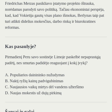
Friedrichas Merzas pasikliavo įstatymo projekto ištrauka,
norėdamas parodyti savo politiką. Tačiau ekonomistai perspėja,
kad, kad Vokietija gautų visas plano išmokas, Berlynas taip pat
turi atlikti didelius mokesčius, darbo rinką ir biurokratines
reformas.
Kas pasaulyje?
Pirmadienį Peru savo sostinėje Limoje paskelbė nepaprastąją
padėtį, nes smurtas padidėjo reaguojant į kokį įvykį?
A. Populiarios dainininko nužudymas
B. Naktį ryžių kainų padvigubinimas
C. Naujausios vaikų mirtys dėl vandens užteršimo
D. Naujas mokestis už dujų pirkimą
Šansai ir galai