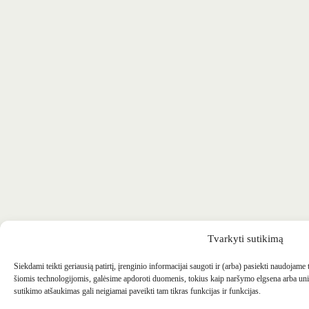
Tvarkyti sutikimą
Siekdami teikti geriausią patirtį, įrenginio informacijai saugoti ir (arba) pasiekti naudojame
šiomis technologijomis, galėsime apdoroti duomenis, tokius kaip naršymo elgsena arba uni
sutikimo atšaukimas gali neigiamai paveikti tam tikras funkcijas ir funkcijas.