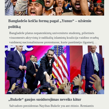
Bangladešo keičia formą pagal „Yunus“ – užsienio
politiką
Bangladeše platus nepatenkintų universiteto studentų, pilietinės
visuomenės aktyvistų ir radikalių islamistų koalicija vaidino svarbų
vaidmenį nacionaliniuose protestuose, kurie pastūmėjo ilgametį…
„Bukele“ gaujos susidorojimas neveiks kitur
Salvadoro prezidentas Nayibas Bukele yra ant ritinio. Remiantis