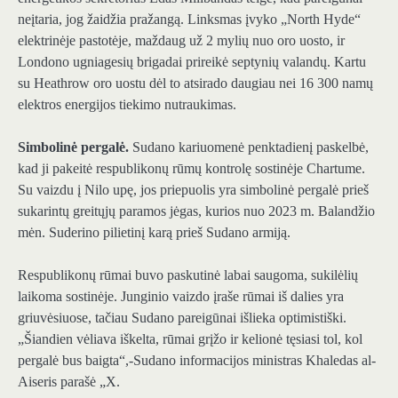
neįtaria, jog žaidžia pražangą. Linksmas įvyko „North Hyde“
elektrinėje pastotėje, maždaug už 2 mylių nuo oro uosto, ir
Londono ugniagesių brigadai prireikė septynių valandų. Kartu
su Heathrow oro uostu dėl to atsirado daugiau nei 16 300 namų
elektros energijos tiekimo nutraukimas.
Simbolinė pergalė.
Sudano kariuomenė penktadienį paskelbė,
kad ji pakeitė respublikonų rūmų kontrolę sostinėje Chartume.
Su vaizdu į Nilo upę, jos priepuolis yra simbolinė pergalė prieš
sukarintų greitųjų paramos jėgas, kurios nuo 2023 m. Balandžio
mėn. Suderino pilietinį karą prieš Sudano armiją.
Respublikonų rūmai buvo paskutinė labai saugoma, sukilėlių
laikoma sostinėje. Junginio vaizdo įraše rūmai iš dalies yra
griuvėsiuose, tačiau Sudano pareigūnai išlieka optimistiški.
„Šiandien vėliava iškelta, rūmai grįžo ir kelionė tęsiasi tol, kol
pergalė bus baigta“,-Sudano informacijos ministras Khaledas al-
Aiseris parašė „X.