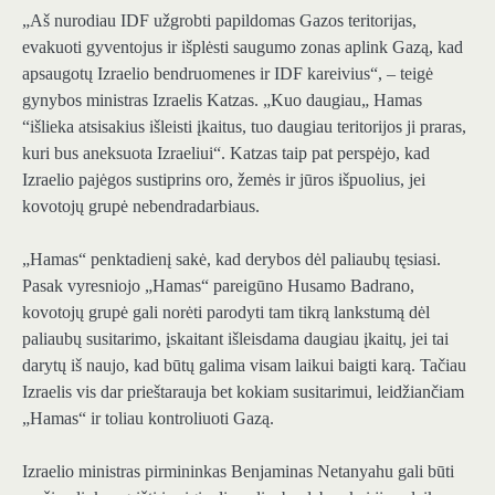
„Aš nurodiau IDF užgrobti papildomas Gazos teritorijas,
evakuoti gyventojus ir išplėsti saugumo zonas aplink Gazą, kad
apsaugotų Izraelio bendruomenes ir IDF kareivius“, – teigė
gynybos ministras Izraelis Katzas. „Kuo daugiau„ Hamas
“išlieka atsisakius išleisti įkaitus, tuo daugiau teritorijos ji praras,
kuri bus aneksuota Izraeliui“. Katzas taip pat perspėjo, kad
Izraelio pajėgos sustiprins oro, žemės ir jūros išpuolius, jei
kovotojų grupė nebendradarbiaus.
„Hamas“ penktadienį sakė, kad derybos dėl paliaubų tęsiasi.
Pasak vyresniojo „Hamas“ pareigūno Husamo Badrano,
kovotojų grupė gali norėti parodyti tam tikrą lankstumą dėl
paliaubų susitarimo, įskaitant išleisdama daugiau įkaitų, jei tai
darytų iš naujo, kad būtų galima visam laikui baigti karą. Tačiau
Izraelis vis dar prieštarauja bet kokiam susitarimui, leidžiančiam
„Hamas“ ir toliau kontroliuoti Gazą.
Izraelio ministras pirmininkas Benjaminas Netanyahu gali būti