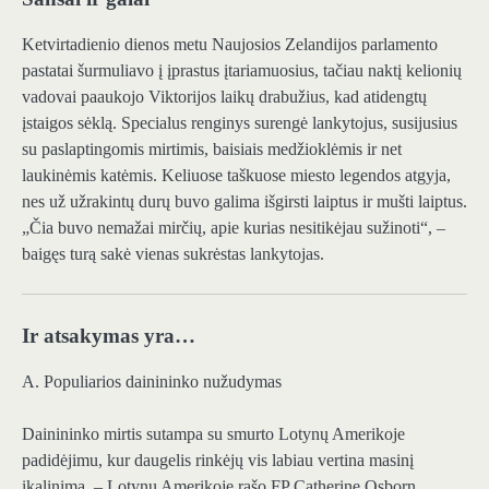
Ketvirtadienio dienos metu Naujosios Zelandijos parlamento
pastatai šurmuliavo į įprastus įtariamuosius, tačiau naktį kelionių
vadovai paaukojo Viktorijos laikų drabužius, kad atidengtų
įstaigos sėklą. Specialus renginys surengė lankytojus, susijusius
su paslaptingomis mirtimis, baisiais medžioklėmis ir net
laukinėmis katėmis. Keliuose taškuose miesto legendos atgyja,
nes už užrakintų durų buvo galima išgirsti laiptus ir mušti laiptus.
„Čia buvo nemažai mirčių, apie kurias nesitikėjau sužinoti“, –
baigęs turą sakė vienas sukrėstas lankytojas.
Ir atsakymas yra…
A. Populiarios dainininko nužudymas
Dainininko mirtis sutampa su smurto Lotynų Amerikoje
padidėjimu, kur daugelis rinkėjų vis labiau vertina masinį
įkalinimą, – Lotynų Amerikoje rašo FP Catherine Osborn.