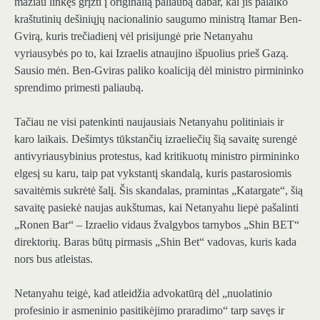
mažiau linkęs grįžti į originalią paliaubą dabar, kai jis palaiko
kraštutinių dešiniųjų nacionalinio saugumo ministrą Itamar Ben-
Gvirą, kuris trečiadienį vėl prisijungė prie Netanyahu
vyriausybės po to, kai Izraelis atnaujino išpuolius prieš Gazą.
Sausio mėn. Ben-Gviras paliko koaliciją dėl ministro pirmininko
sprendimo primesti paliaubą.
Tačiau ne visi patenkinti naujausiais Netanyahu politiniais ir
karo laikais. Dešimtys tūkstančių izraeliečių šią savaitę surengė
antivyriausybinius protestus, kad kritikuotų ministro pirmininko
elgesį su karu, taip pat vykstantį skandalą, kuris pastarosiomis
savaitėmis sukrėtė šalį. Šis skandalas, pramintas „Katargate“, šią
savaitę pasiekė naujas aukštumas, kai Netanyahu liepė pašalinti
„Ronen Bar“ – Izraelio vidaus žvalgybos tarnybos „Shin BET“
direktorių. Baras būtų pirmasis „Shin Bet“ vadovas, kuris kada
nors bus atleistas.
Netanyahu teigė, kad atleidžia advokatūrą dėl „nuolatinio
profesinio ir asmeninio pasitikėjimo praradimo“ tarp savęs ir