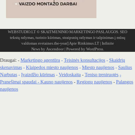
WEBSTUDIO.LT
© SKAITMENINIO MARKETINGO PASLAUGOS. SEO
tekstų rašymas, turinio kūrimas, straipsnių rašymas ir talpinimas į mūsų
valdomas svetaines.the-year]
Apie Rinkimus.LT
| Infinite
News by
Ascendoor
| Powered by
WordPress
.
Draugai: -
Marketingo agentūra
-
Teisinės konsultacijos
-
Skaidrių
skenavimas
-
Klaipedos miesto naujienos
-
Miesto naujienos
-
Saulius
Narbutas
-
Įvaizdžio kūrimas
-
Veidoskaita
-
Teniso treniruotės
-
Pranešimai spaudai -
Kauno naujienos
-
Regionų naujienos
-
Palangos
naujienos