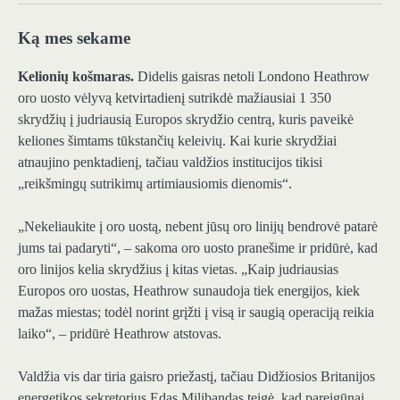
Ką mes sekame
Kelionių košmaras.
Didelis gaisras netoli Londono Heathrow
oro uosto vėlyvą ketvirtadienį sutrikdė mažiausiai 1 350
skrydžių į judriausią Europos skrydžio centrą, kuris paveikė
keliones šimtams tūkstančių keleivių. Kai kurie skrydžiai
atnaujino penktadienį, tačiau valdžios institucijos tikisi
„reikšmingų sutrikimų artimiausiomis dienomis“.
„Nekeliaukite į oro uostą, nebent jūsų oro linijų bendrovė patarė
jums tai padaryti“, – sakoma oro uosto pranešime ir pridūrė, kad
oro linijos kelia skrydžius į kitas vietas. „Kaip judriausias
Europos oro uostas, Heathrow sunaudoja tiek energijos, kiek
mažas miestas; todėl norint grįžti į visą ir saugią operaciją reikia
laiko“, – pridūrė Heathrow atstovas.
Valdžia vis dar tiria gaisro priežastį, tačiau Didžiosios Britanijos
energetikos sekretorius Edas Milibandas teigė, kad pareigūnai