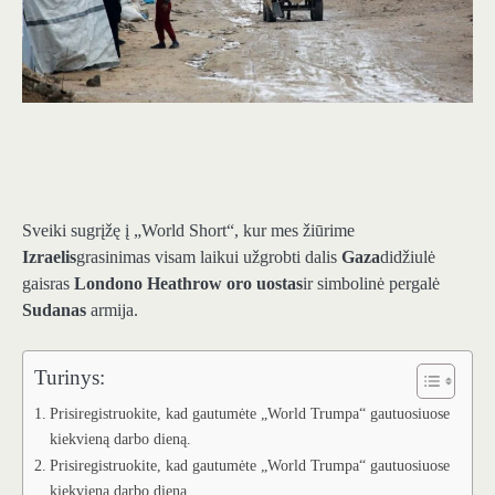
Sveiki sugrįžę į „World Short“, kur mes žiūrime
Izraelis
grasinimas visam laikui užgrobti dalis
Gaza
didžiulė
gaisras
Londono
Heathrow oro uostas
ir simbolinė pergalė
Sudanas
armija.
Turinys:
Prisiregistruokite, kad gautumėte „World Trumpa“ gautuosiuose
kiekvieną darbo dieną.
Prisiregistruokite, kad gautumėte „World Trumpa“ gautuosiuose
kiekvieną darbo dieną.