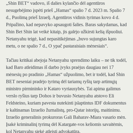
„Shin BET“ vadovo, iš dalies kylančio dėl agentūros
nesugebėjimo įspėti prieš „Hamas“ spalio 7 d. 2023 m. Spalio 7
d., Puolimą prieš Izraelį. Agentūros vidinis tyrimas kovo 4 d.
Pripažino, kad nepavyko apsaugoti šalies. Baras sakydamas, kad
Shin Bet Shin lat veikė kitaip, jis galėjo užkirsti kelią išpuoliui.
Netanyahu teigė, kad nepasitikėjimas „buvo sujungtas karo
metu, o ne spalio 7 d., O ypač pastaraisiais mėnesiais“.
Tačiau kritikai abejoja Netanyahu sprendimo laiku – ne tik todėl,
kad Baro atleidimas iš darbo įvyks praėjus daugiau nei 17
mėnesių po pradinio „Hamas“ užpuolimo, bet ir todėl, kad Shin
BET neseniai pradėjo tyrimą dėl tariamų ryšių tarp artimųjų
ministro pirmininko ir Kataro vyriausybės. Tai apima galimus
verslo ryšius tarp Dohos ir buvusio Netanyahu atstovo Eli
Feldsteino, kuriam pavesta nutekinti įslaptintus IDF dokumentus
ir kaltinamas Izraelio žurnalistų, pro-Qatar istorijų, maitinimu.
Izraelio generalinis prokuroras Gali Baharav-Miara vasario mėn.
Įsakė kriminalinį tyrimą dėl Katargate-vos keliomis savaitėmis,
kol Netanyahu siekė atleisti advokatūrą.