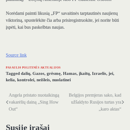
Norėdami paimti likusią „FP“ savaitinės tarptautinės naujienų
viktoriną, spustelėkite čia arba prisiregistruokite, jei norite būti
įspėti, kai bus paskelbtas naujas.
Source link
PASAULI0 POLITINĖS AKTUALIJOS
Tagged
dalių
,
Gazos
,
grėsmę
,
Hamas
,
įkaitų
,
Izraelis
,
jei
,
kelia
,
kontrolei
,
neišleis
,
nuolatinei
Angela pristato nuotaikingą
Belgijos premjeras sako, kad
Navigacija
vakarėlių dainą „Sing How
užšaldyto Rusijos turtas yra
tarp
Out“
„karo aktas“
įrašų
Susiję įrašai