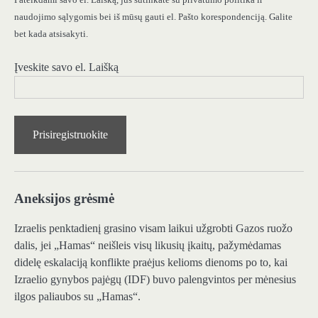
Pateikdami savo el. Laišką, jūs sutinkate su privatumo politika ir
naudojimo sąlygomis bei iš mūsų gauti el. Pašto korespondenciją. Galite
bet kada atsisakyti.
Įveskite savo el. Laišką
Prisiregistruokite
Aneksijos grėsmė
Izraelis penktadienį grasino visam laikui užgrobti Gazos ruožo
dalis, jei „Hamas“ neišleis visų likusių įkaitų, pažymėdamas
didelę eskalaciją konflikte praėjus kelioms dienoms po to, kai
Izraelio gynybos pajėgų (IDF) buvo palengvintos per mėnesius
ilgos paliaubos su „Hamas“.