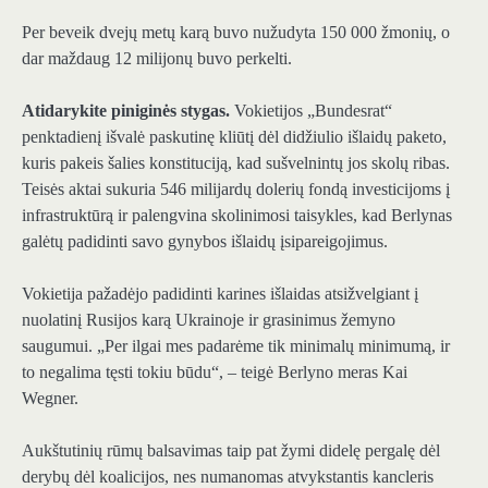
Per beveik dvejų metų karą buvo nužudyta 150 000 žmonių, o
dar maždaug 12 milijonų buvo perkelti.
Atidarykite piniginės stygas.
Vokietijos „Bundesrat“
penktadienį išvalė paskutinę kliūtį dėl didžiulio išlaidų paketo,
kuris pakeis šalies konstituciją, kad sušvelnintų jos skolų ribas.
Teisės aktai sukuria 546 milijardų dolerių fondą investicijoms į
infrastruktūrą ir palengvina skolinimosi taisykles, kad Berlynas
galėtų padidinti savo gynybos išlaidų įsipareigojimus.
Vokietija pažadėjo padidinti karines išlaidas atsižvelgiant į
nuolatinį Rusijos karą Ukrainoje ir grasinimus žemyno
saugumui. „Per ilgai mes padarėme tik minimalų minimumą, ir
to negalima tęsti tokiu būdu“, – teigė Berlyno meras Kai
Wegner.
Aukštutinių rūmų balsavimas taip pat žymi didelę pergalę dėl
derybų dėl koalicijos, nes numanomas atvykstantis kancleris