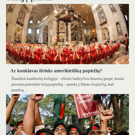
Ar konklavas išrinks amerikietišką popiežių?
Šiandien kardinolų kolegija – elitinė bažnyčios žmonių grupė, kuriai
pavesta pasirinkti kitą popiežių – pateks į Siksto koplyčią, kad
pradėtų…