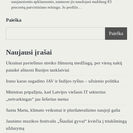
naujausiomis apklausomis, namuose jis naudojasi maždaug 83
procentų patvirtinimo reitingu. Jo profilis…
Paieška
Paieška
Naujausi įrašai
Ukrainai paviešinus streiko filmuotą medžiagą, per vieną naktį
pataikė aštuoni Rusijos tanklaiviai
Irano karas sugadino JAV ir Indijos ryšius – užsienio politika
Ministras pripažįsta, kad Latvijos viešasis IT sektorius
„netvarkingas“ jau šešerius metus
Santa Marta, klimato veiksmai ir plurilateralizmo naujoji galia
Jaunimo muzikos festivalis „Šiauliai gyvai“ kviečia į triukšmingą
uždarymą