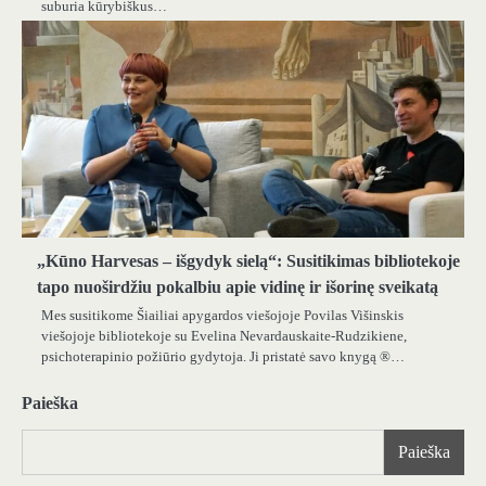
suburia kūrybiškus…
„Kūno Harvesas – išgydyk sielą“: Susitikimas bibliotekoje
tapo nuoširdžiu pokalbiu apie vidinę ir išorinę sveikatą
Mes susitikome Šiailiai apygardos viešojoje Povilas Višinskis
viešojoje bibliotekoje su Evelina Nevardauskaite-Rudzikiene,
psichoterapinio požiūrio gydytoja. Ji pristatė savo knygą ®…
Paieška
Paieška