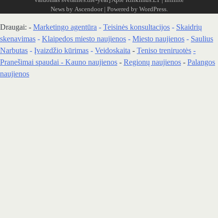
News by
Ascendoor
| Powered by
WordPress
.
Draugai: -
Marketingo agentūra
-
Teisinės konsultacijos
-
Skaidrių
skenavimas
-
Klaipedos miesto naujienos
-
Miesto naujienos
-
Saulius
Narbutas
-
Įvaizdžio kūrimas
-
Veidoskaita
-
Teniso treniruotės
-
Pranešimai spaudai -
Kauno naujienos
-
Regionų naujienos
-
Palangos
naujienos