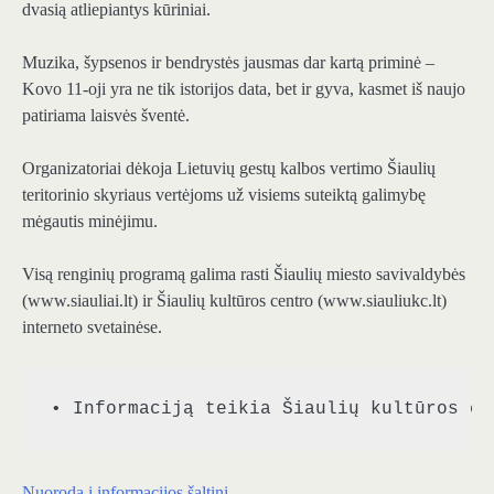
dvasią atliepiantys kūriniai.
Muzika, šypsenos ir bendrystės jausmas dar kartą priminė –
Kovo 11-oji yra ne tik istorijos data, bet ir gyva, kasmet iš naujo
patiriama laisvės šventė.
Organizatoriai dėkoja Lietuvių gestų kalbos vertimo Šiaulių
teritorinio skyriaus vertėjoms už visiems suteiktą galimybę
mėgautis minėjimu.
Visą renginių programą galima rasti Šiaulių miesto savivaldybės
(www.siauliai.lt) ir Šiaulių kultūros centro (www.siauliukc.lt)
interneto svetainėse.
• Informaciją teikia Šiaulių kultūros ce
Nuoroda į informacijos šaltinį