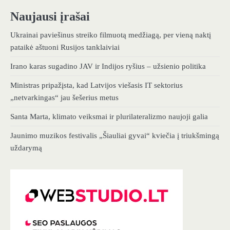
Naujausi įrašai
Ukrainai paviešinus streiko filmuotą medžiagą, per vieną naktį
pataikė aštuoni Rusijos tanklaiviai
Irano karas sugadino JAV ir Indijos ryšius – užsienio politika
Ministras pripažįsta, kad Latvijos viešasis IT sektorius
„netvarkingas“ jau šešerius metus
Santa Marta, klimato veiksmai ir plurilateralizmo naujoji galia
Jaunimo muzikos festivalis „Šiauliai gyvai“ kviečia į triukšmingą
uždarymą