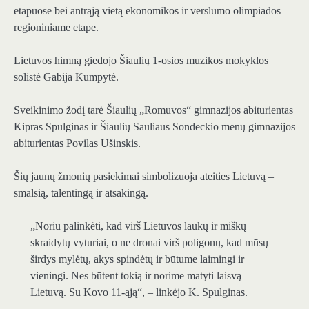
etapuose bei antrąją vietą ekonomikos ir verslumo olimpiados
regioniniame etape.
Lietuvos himną giedojo Šiaulių 1-osios muzikos mokyklos
solistė Gabija Kumpytė.
Sveikinimo žodį tarė Šiaulių „Romuvos“ gimnazijos abiturientas
Kipras Spulginas ir Šiaulių Sauliaus Sondeckio menų gimnazijos
abiturientas Povilas Ušinskis.
Šių jaunų žmonių pasiekimai simbolizuoja ateities Lietuvą –
smalsią, talentingą ir atsakingą.
„Noriu palinkėti, kad virš Lietuvos laukų ir miškų
skraidytų vyturiai, o ne dronai virš poligonų, kad mūsų
širdys mylėtų, akys spindėtų ir būtume laimingi ir
vieningi. Nes būtent tokią ir norime matyti laisvą
Lietuvą. Su Kovo 11-ąją“, – linkėjo K. Spulginas.