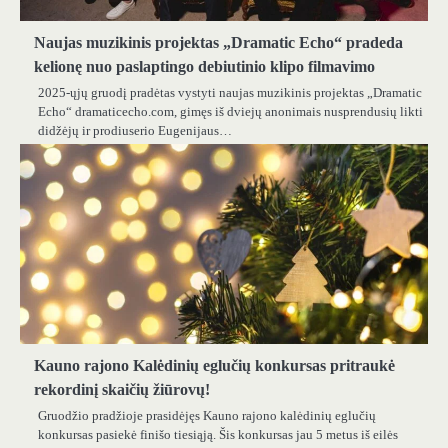
Naujas muzikinis projektas „Dramatic Echo“ pradeda
kelionę nuo paslaptingo debiutinio klipo filmavimo
2025-ųjų gruodį pradėtas vystyti naujas muzikinis projektas „Dramatic
Echo“ dramaticecho.com, gimęs iš dviejų anonimais nusprendusių likti
didžėjų ir prodiuserio Eugenijaus…
Kauno rajono Kalėdinių eglučių konkursas pritraukė
rekordinį skaičių žiūrovų!
Gruodžio pradžioje prasidėjęs Kauno rajono kalėdinių eglučių
konkursas pasiekė finišo tiesiąją. Šis konkursas jau 5 metus iš eilės