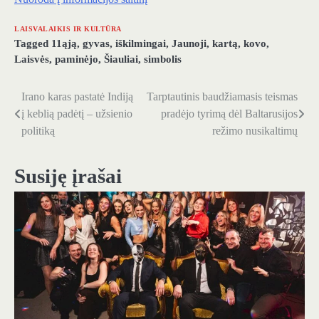
LAISVALAIKIS IR KULTŪRA
Tagged
11ąją
,
gyvas
,
iškilmingai
,
Jaunoji
,
kartą
,
kovo
,
Laisvės
,
paminėjo
,
Šiauliai
,
simbolis
Irano karas pastatė Indiją
Tarptautinis baudžiamasis teismas
Navigacija
į keblią padėtį – užsienio
pradėjo tyrimą dėl Baltarusijos
tarp
politiką
režimo nusikaltimų
įrašų
Susiję įrašai