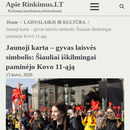
Apie Rinkimus.LT
Skip
to
Rinkimai,kandidatai,referendumai
content
Home
LAISVALAIKIS IR KULTŪRA
Jaunoji karta – gyvas laisvės simbolis: Šiauliai iškilmingai
paminėjo Kovo 11-ąją
Jaunoji karta – gyvas laisvės
simbolis: Šiauliai iškilmingai
paminėjo Kovo 11-ąją
15 kovo, 2026