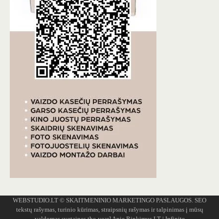
WEBSTUDIO.LT
© SKAITMENINIO MARKETINGO PASLAUGOS. SEO
tekstų rašymas, turinio kūrimas, straipsnių rašymas ir talpinimas į mūsų
valdomas svetaines.the-year]
Apie Rinkimus.LT
| Infinite