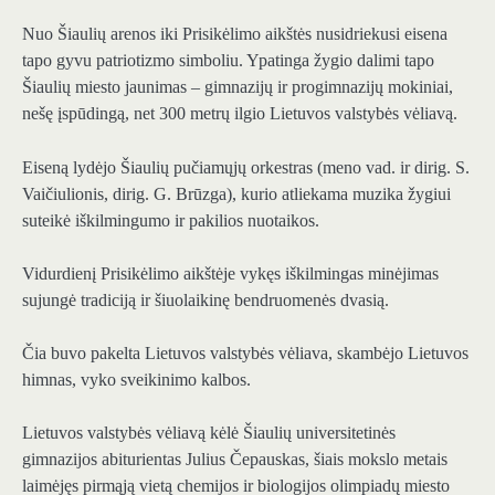
Nuo Šiaulių arenos iki Prisikėlimo aikštės nusidriekusi eisena
tapo gyvu patriotizmo simboliu. Ypatinga žygio dalimi tapo
Šiaulių miesto jaunimas – gimnazijų ir progimnazijų mokiniai,
nešę įspūdingą, net 300 metrų ilgio Lietuvos valstybės vėliavą.
Eiseną lydėjo Šiaulių pučiamųjų orkestras (meno vad. ir dirig. S.
Vaičiulionis, dirig. G. Brūzga), kurio atliekama muzika žygiui
suteikė iškilmingumo ir pakilios nuotaikos.
Vidurdienį Prisikėlimo aikštėje vykęs iškilmingas minėjimas
sujungė tradiciją ir šiuolaikinę bendruomenės dvasią.
Čia buvo pakelta Lietuvos valstybės vėliava, skambėjo Lietuvos
himnas, vyko sveikinimo kalbos.
Lietuvos valstybės vėliavą kėlė Šiaulių universitetinės
gimnazijos abiturientas Julius Čepauskas, šiais mokslo metais
laimėjęs pirmąją vietą chemijos ir biologijos olimpiadų miesto