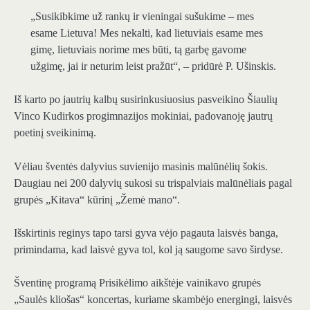
„Susikibkime už rankų ir vieningai sušukime – mes
esame Lietuva! Mes nekalti, kad lietuviais esame mes
gimę, lietuviais norime mes būti, tą garbę gavome
užgimę, jai ir neturim leist pražūt“, – pridūrė P. Ušinskis.
Iš karto po jautrių kalbų susirinkusiuosius pasveikino Šiaulių
Vinco Kudirkos progimnazijos mokiniai, padovanoję jautrų
poetinį sveikinimą.
Vėliau šventės dalyvius suvienijo masinis malūnėlių šokis.
Daugiau nei 200 dalyvių sukosi su trispalviais malūnėliais pagal
grupės „Kitava“ kūrinį „Žemė mano“.
Išskirtinis reginys tapo tarsi gyva vėjo pagauta laisvės banga,
primindama, kad laisvė gyva tol, kol ją saugome savo širdyse.
Šventinę programą Prisikėlimo aikštėje vainikavo grupės
„Saulės kliošas“ koncertas, kuriame skambėjo energingi, laisvės