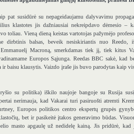
aip pat susidūrė su nepageidaujamu dalyvavimu propag
gilius klastotes jis dažniausiai nekreipdavo dėmesio – ka
avo toliau. Vieną dieną keistas vartotojas pažymėjo profeso
e dirbtinis balsas, beveik nesiskiriantis nuo Reedo, i
tą Emmanuelį Macroną, smerkdamas tiek jį, tiek kitus V
“, vadinamame Europos Sąjunga. Reedas BBC sakė, kad b
ir baisu klausytis. Vaizdo įraše jis buvo parodytas kaip vis
o ryšio su politika) iškilo naujoje bangoje su Rusija susi
ertai nerimauja, kad Vakarai turi pasiruošti atremti Krem
ourtney, Europos politikos centro ekspertų grupės gynyb
klastočių, bet ir pasikeitė įtakos generavimo būdas. Visu
delio masto apgaulę už nedidelę kainą. Jis pridūrė, kad 