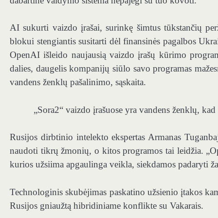
dabartinė valdymo sistema nepajėgi su tuo kovoti.
AI sukurti vaizdo įrašai, surinkę šimtus tūkstančių perž
blokui stengiantis susitarti dėl finansinės pagalbos Ukr
OpenAI išleido naujausią vaizdo įrašų kūrimo program
dalies, daugelis kompanijų siūlo savo programas mažes
vandens ženklų pašalinimo, sąskaita.
„Sora2“ vaizdo įrašuose yra vandens ženklų, kad 
Rusijos dirbtinio intelekto ekspertas Armanas Tuganba
naudoti tikrų žmonių, o kitos programos tai leidžia. 
kurios užsiima apgaulinga veikla, siekdamos padaryti žalo
Technologinis skubėjimas paskatino užsienio įtakos kam
Rusijos gniaužtą hibridiniame konflikte su Vakarais.