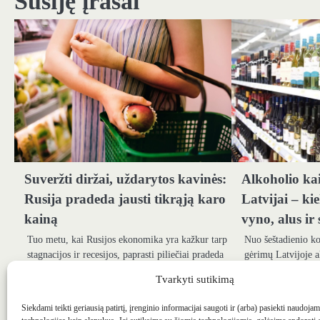
Susiję įrašai
įrašų
Suveržti diržai, uždarytos kavinės:
Alkoholio ka
Rusija pradeda jausti tikrąją karo
Latvijai – k
kainą
vyno, alus ir 
Tuo metu, kai Rusijos ekonomika yra kažkur tarp
Nuo šeštadienio ko
stagnacijos ir recesijos, paprasti piliečiai pradeda
gėrimų Latvijoje a
jausti Kremliaus agresijos kainą, rašo BBC.…
pranešė Valstybės
Tvarkyti sutikimą
Siekdami teikti geriausią patirtį, įrenginio informacijai saugoti ir (arba) pasiekti naudoja