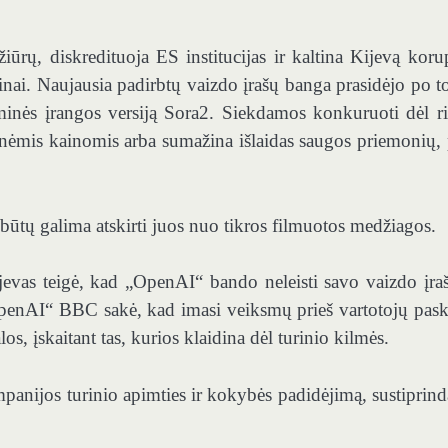
iūrų, diskredituoja ES institucijas ir kaltina Kijevą korup
ainai. Naujausia padirbtų vaizdo įrašų banga prasidėjo po to
inės įrangos versiją Sora2. Siekdamos konkuruoti dėl r
nėmis kainomis arba sumažina išlaidas saugos priemonių, 
būtų galima atskirti juos nuo tikros filmuotos medžiagos.
jevas teigė, kad „OpenAI“ bando neleisti savo vaizdo įra
„OpenAI“ BBC sakė, kad imasi veiksmų prieš vartotojų pask
s, įskaitant tas, kurios klaidina dėl turinio kilmės.
panijos turinio apimties ir kokybės padidėjimą, sustiprin