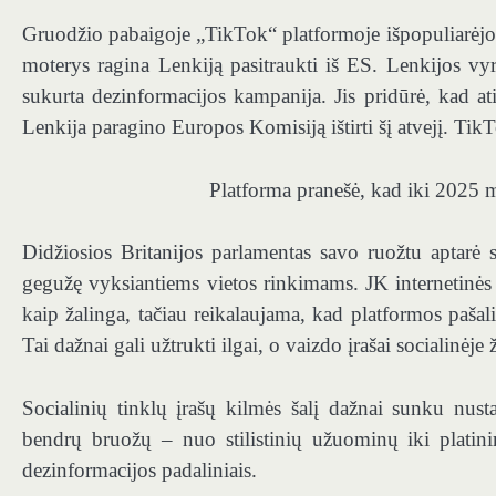
Gruodžio pabaigoje „TikTok“ platformoje išpopuliarėjo d
moterys ragina Lenkiją pasitraukti iš ES. Lenkijos vy
sukurta dezinformacijos kampanija. Jis pridūrė, kad ati
Lenkija paragino Europos Komisiją ištirti šį atvejį. TikT
Platforma pranešė, kad iki 2025 m
Didžiosios Britanijos parlamentas savo ruožtu aptarė s
gegužę vyksiantiems vietos rinkimams. JK internetinės
kaip žalinga, tačiau reikalaujama, kad platformos pašali
Tai dažnai gali užtrukti ilgai, o vaizdo įrašai socialinėje
Socialinių tinklų įrašų kilmės šalį dažnai sunku nusta
bendrų bruožų – nuo ​​stilistinių užuominų iki platin
dezinformacijos padaliniais.