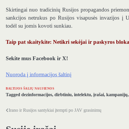
Skirtingai nuo tradicinių Rusijos propagandos priemo
sankcijos netrukus po Rusijos visapusės invazijos į Uk
todėl su jomis kovoti sunkiau.
Taip pat skaitykite: Netikri sekėjai ir paskyros blo
Sekite mus Facebook ir X!
Nuoroda į informacijos šaltinį
BALTIJOS ŠALIŲ NAUJIENOS
Tagged
dezinformacijos
,
dirbtiniu
,
intelektu
,
įrašai
,
kampanijų
Irano ir Rusijos santykiai įtempti po JAV grasinimų
Navigacija
tarp