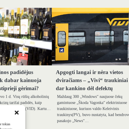
inos padidėjus
Apgogti langai ir nėra vietos
iek dabar kainuoja
dviračiams – „Vivi“ traukiniai 
stiprieji gėrimai?
dar kankino dėl defektų
vo 1 d. Visų rūšių alkoholinių
Maždaug 300 „Windows“ naujuose čekų
kcizų tarifai padidės, kaip
gamintuose „Škoda Vagonka“ elektriniuose
 pajamų tarnyba (VID). Kartu…
traukiniuose, kuriuos valdo Keleivinis
traukinys(PV), buvo nustatyta, kad bendrov
pasakojo „News“…
me tokias