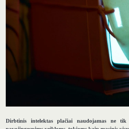
Dirbtinis intelektas plačiai naudojamas ne ti
pavojingesnėms veikloms, tokioms kaip masinis vis