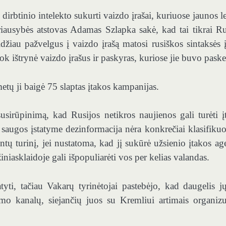
irbtinio intelekto sukurti vaizdo įrašai, kuriuose jaunos l
riausybės atstovas Adamas Szlapka sakė, kad tai tikrai Ru
džiau pažvelgus į vaizdo įrašą matosi rusiškos sintaksės į
ok ištrynė vaizdo įrašus ir paskyras, kuriose jie buvo paske
etų ji baigė 75 slaptas įtakos kampanijas.
usirūpinimą, kad Rusijos netikros naujienos gali turėti į
 saugos įstatyme dezinformacija nėra konkrečiai klasifiku
ntų turinį, jei nustatoma, kad jį sukūrė užsienio įtakos age
 žiniasklaidoje gali išpopuliarėti vos per kelias valandas.
tyti, tačiau Vakarų tyrinėtojai pastebėjo, kad daugelis jų
imo kanalų, siejančių juos su Kremliui artimais organizu