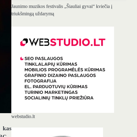
Jaunimo muzikos festivalis „Šiauliai gyvai“ kviečia į
triukšmingą uždarymą
webstudio.lt
 kas
BBC.