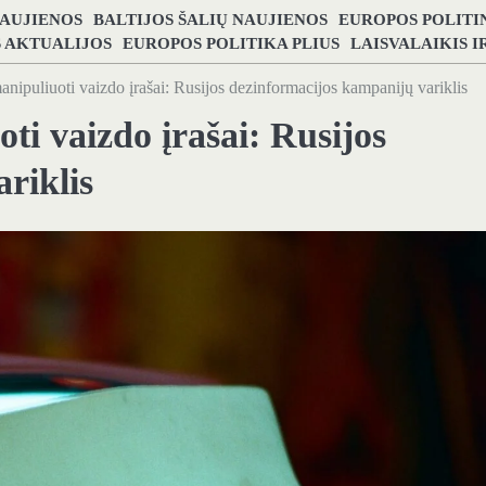
NAUJIENOS
BALTIJOS ŠALIŲ NAUJIENOS
EUROPOS POLITI
S AKTUALIJOS
EUROPOS POLITIKA PLIUS
LAISVALAIKIS 
manipuliuoti vaizdo įrašai: Rusijos dezinformacijos kampanijų variklis
ti vaizdo įrašai: Rusijos
riklis