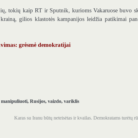
nių, tokių kaip RT ir Sputnik, kurioms Vakaruose buvo sk
rainą, gilios klastotės kampanijos leidžia patikimai pane
kavimas: grėsmė demokratijai
,
manipuliuoti
,
Rusijos
,
vaizdo
,
variklis
Karas su Iranu būtų neteisėtas ir kvailas. Demokratams turėtų rū