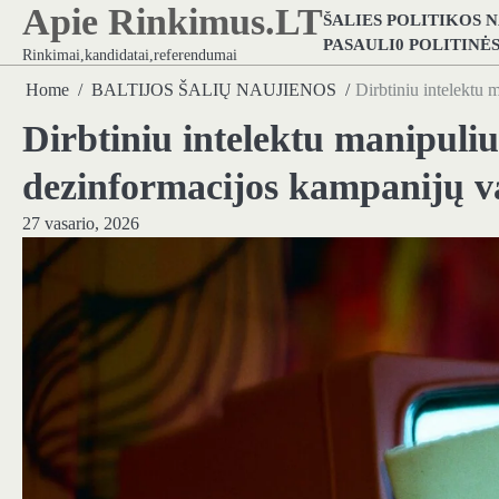
Apie Rinkimus.LT
Skip
ŠALIES POLITIKOS 
to
PASAULI0 POLITINĖ
Rinkimai,kandidatai,referendumai
content
Home
BALTIJOS ŠALIŲ NAUJIENOS
Dirbtiniu intelektu 
Dirbtiniu intelektu manipuliuo
dezinformacijos kampanijų va
27 vasario, 2026