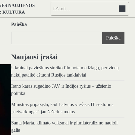
NĖS NAUJIENOS
Ieškoti:
IR KULTŪRA
Paieška
Paieška
Naujausi įrašai
Ukrainai paviešinus streiko filmuotą medžiagą, per vieną
naktį pataikė aštuoni Rusijos tanklaiviai
Irano karas sugadino JAV ir Indijos ryšius – užsienio
politika
Ministras pripažįsta, kad Latvijos viešasis IT sektorius
„netvarkingas“ jau šešerius metus
Santa Marta, klimato veiksmai ir plurilateralizmo naujoji
galia