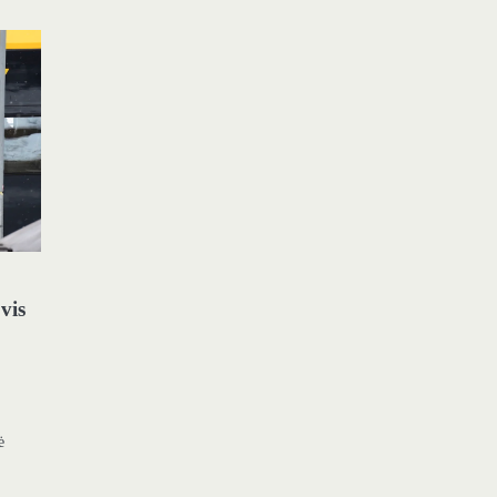
vis
ė