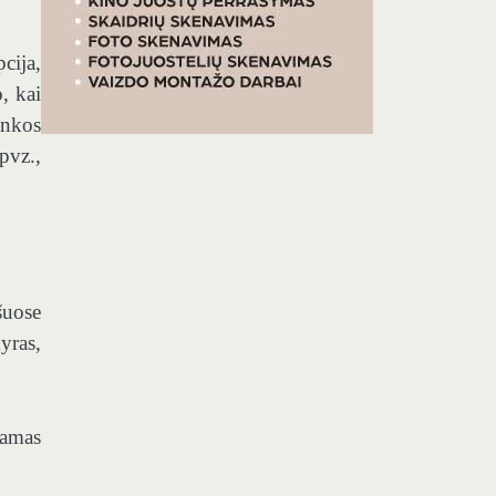
cija,
, kai
inkos
pvz.,
šuose
yras,
damas