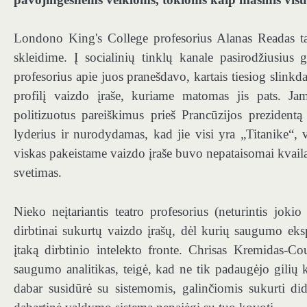
Londono King's College profesorius Alanas Readas t
skleidime. Į socialinių tinklų kanale pasirodžiusius 
profesorius apie juos pranešdavo, kartais tiesiog slinkd
profilį vaizdo įraše, kuriame matomas jis pats. Jam
politizuotus pareiškimus prieš Prancūzijos preziden
lyderius ir nurodydamas, kad jie visi yra „Titanike
viskas pakeistame vaizdo įraše buvo nepataisomai kvaila 
svetimas.
Nieko neįtariantis teatro profesorius (neturintis joki
dirbtinai sukurtų vaizdo įrašų, dėl kurių saugumo eksp
įtaką dirbtinio intelekto fronte. Chrisas Kremidas-C
saugumo analitikas, teigė, kad ne tik padaugėjo gilių 
dabar susidūrė su sistemomis, galinčiomis sukurti di