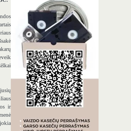
andos
rtais
riaus
šsakė
akarų
eveik
iškai
jusių
liaus
os ir
omenė
jokia