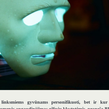
k linksmiems gyvūnams personifikuoti, bet ir kur
uomenės apgaudinėjimas giliųjų klastotėmis, praneša 