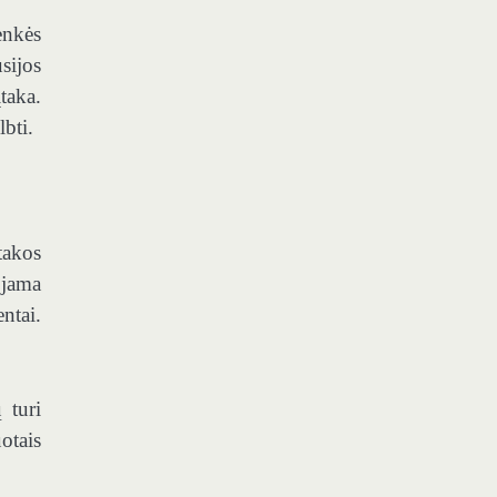
enkės
sijos
taka.
lbti.
takos
ojama
ntai.
 turi
otais