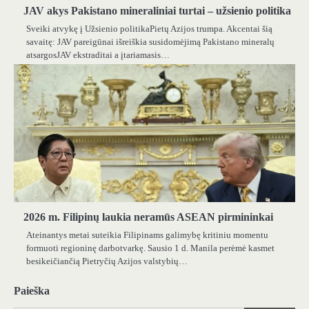
JAV akys Pakistano mineraliniai turtai – užsienio politika
Sveiki atvykę į Užsienio politikaPietų Azijos trumpa. Akcentai šią
savaitę: JAV pareigūnai išreiškia susidomėjimą Pakistano mineralų
atsargosJAV ekstraditai a įtariamasis…
2026 m. Filipinų laukia neramūs ASEAN pirmininkai
Ateinantys metai suteikia Filipinams galimybę kritiniu momentu
formuoti regioninę darbotvarkę. Sausio 1 d. Manila perėmė kasmet
besikeičiančią Pietryčių Azijos valstybių…
Paieška