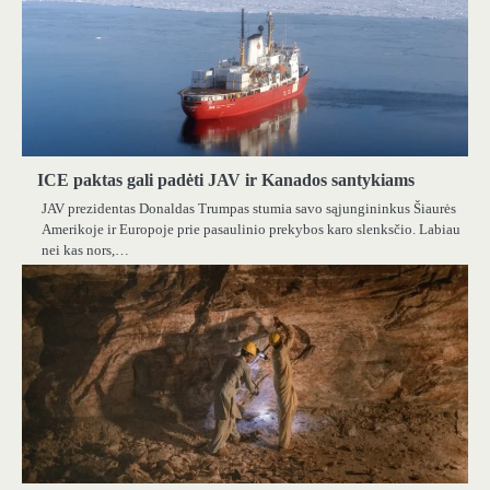
ICE paktas gali padėti JAV ir Kanados santykiams
JAV prezidentas Donaldas Trumpas stumia savo sąjungininkus Šiaurės
Amerikoje ir Europoje prie pasaulinio prekybos karo slenksčio. Labiau
nei kas nors,…