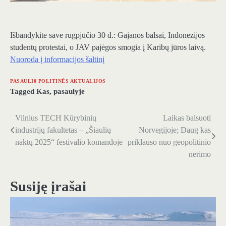
Išbandykite save rugpjūčio 30 d.: Gajanos balsai, Indonezijos
studentų protestai, o JAV pajėgos smogia į Karibų jūros laivą.
Nuoroda į informacijos šaltinį
PASAULI0 POLITINĖS AKTUALIJOS
Tagged
Kas
,
pasaulyje
Vilnius TECH Kūrybinių
Laikas balsuoti
Navigacija
industrijų fakultetas – „Šiaulių
Norvegijoje; Daug kas
tarp
naktų 2025“ festivalio komandoje
priklauso nuo geopolitinio
nerimo
įrašų
Susiję įrašai