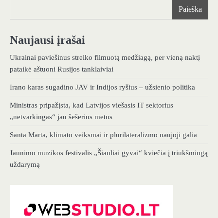
Paieška
Naujausi įrašai
Ukrainai paviešinus streiko filmuotą medžiagą, per vieną naktį
pataikė aštuoni Rusijos tanklaiviai
Irano karas sugadino JAV ir Indijos ryšius – užsienio politika
Ministras pripažįsta, kad Latvijos viešasis IT sektorius
„netvarkingas“ jau šešerius metus
Santa Marta, klimato veiksmai ir plurilateralizmo naujoji galia
Jaunimo muzikos festivalis „Šiauliai gyvai“ kviečia į triukšmingą
uždarymą