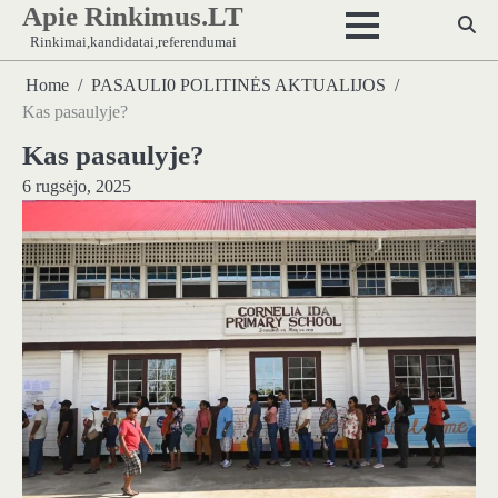
Apie Rinkimus.LT
Skip
to
Rinkimai,kandidatai,referendumai
content
Home
PASAULI0 POLITINĖS AKTUALIJOS
Kas pasaulyje?
Kas pasaulyje?
6 rugsėjo, 2025