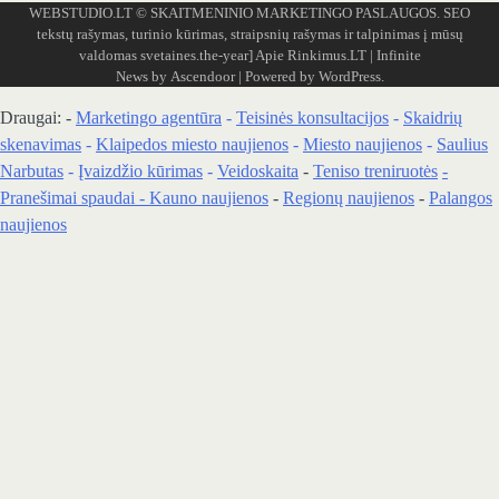
WEBSTUDIO.LT
© SKAITMENINIO MARKETINGO PASLAUGOS. SEO
tekstų rašymas, turinio kūrimas, straipsnių rašymas ir talpinimas į mūsų
valdomas svetaines.the-year]
Apie Rinkimus.LT
| Infinite
News by
Ascendoor
| Powered by
WordPress
.
Draugai: -
Marketingo agentūra
-
Teisinės konsultacijos
-
Skaidrių
skenavimas
-
Klaipedos miesto naujienos
-
Miesto naujienos
-
Saulius
Narbutas
-
Įvaizdžio kūrimas
-
Veidoskaita
-
Teniso treniruotės
-
Pranešimai spaudai -
Kauno naujienos
-
Regionų naujienos
-
Palangos
naujienos