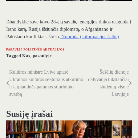
Išbandykite save kovo 28-ąją savaitę: energijos rinkos reaguoja į
Irano karą, Rusija išsiunčia diplomatą, o Afganistano ir
Pakistano konfliktas aštrėja.
Nuoroda į informacijos šaltinį
PASAULI0 POLITINĖS AKTUALIJOS
Tagged
Kas
,
pasaulyje
Kultūros ministrė Lvive aptarė
Šešėlių dienoje
Navigacija
Ukrainos kultūros sektoriaus atkūrimo
dalyvauja tūkstančiai
tarp
ir tarptautinės paramos stiprinimo
studentų visoje
svarbą
Latvijoje
įrašų
Susiję įrašai