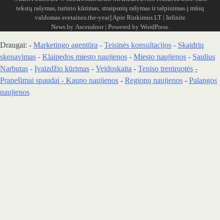
tekstų rašymas, turinio kūrimas, straipsnių rašymas ir talpinimas į mūsų
valdomas svetaines.the-year]
Apie Rinkimus.LT
| Infinite
News by
Ascendoor
| Powered by
WordPress
.
Draugai: -
Marketingo agentūra
-
Teisinės konsultacijos
-
Skaidrių
skenavimas
-
Klaipedos miesto naujienos
-
Miesto naujienos
-
Saulius
Narbutas
-
Įvaizdžio kūrimas
-
Veidoskaita
-
Teniso treniruotės
-
Pranešimai spaudai -
Kauno naujienos
-
Regionų naujienos
-
Palangos
naujienos