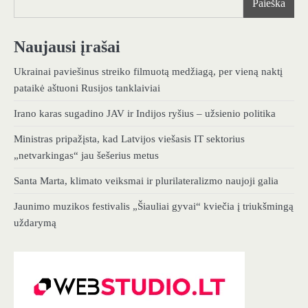
Paieška
Naujausi įrašai
Ukrainai paviešinus streiko filmuotą medžiagą, per vieną naktį
pataikė aštuoni Rusijos tanklaiviai
Irano karas sugadino JAV ir Indijos ryšius – užsienio politika
Ministras pripažįsta, kad Latvijos viešasis IT sektorius
„netvarkingas“ jau šešerius metus
Santa Marta, klimato veiksmai ir plurilateralizmo naujoji galia
Jaunimo muzikos festivalis „Šiauliai gyvai“ kviečia į triukšmingą
uždarymą