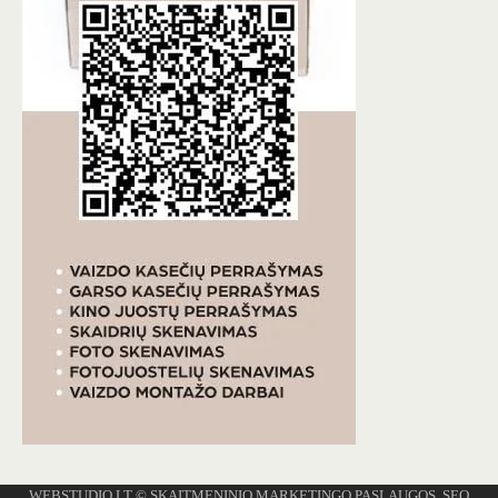
WEBSTUDIO.LT
© SKAITMENINIO MARKETINGO PASLAUGOS. SEO