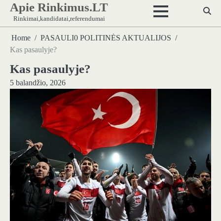
Apie Rinkimus.LT
Skip
to
Rinkimai,kandidatai,referendumai
content
Home
PASAULI0 POLITINĖS AKTUALIJOS
Kas pasaulyje?
Kas pasaulyje?
5 balandžio, 2026