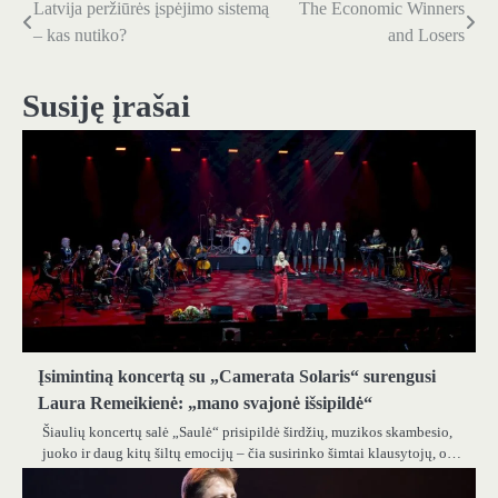
Latvija peržiūrės įspėjimo sistemą
The Economic Winners
Navigacija
– kas nutiko?
and Losers
tarp
įrašų
Susiję įrašai
Įsimintiną koncertą su „Camerata Solaris“ surengusi
Laura Remeikienė: „mano svajonė išsipildė“
Šiaulių koncertų salė „Saulė“ prisipildė širdžių, muzikos skambesio,
juoko ir daug kitų šiltų emocijų – čia susirinko šimtai klausytojų, o…