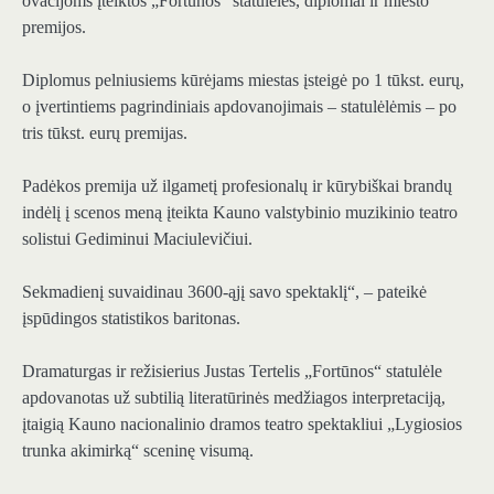
ovacijoms įteiktos „Fortūnos“ statulėlės, diplomai ir miesto
premijos.
Diplomus pelniusiems kūrėjams miestas įsteigė po 1 tūkst. eurų,
o įvertintiems pagrindiniais apdovanojimais – statulėlėmis – po
tris tūkst. eurų premijas.
Padėkos premija už ilgametį profesionalų ir kūrybiškai brandų
indėlį į scenos meną įteikta Kauno valstybinio muzikinio teatro
solistui Gediminui Maciulevičiui.
Sekmadienį suvaidinau 3600-ąjį savo spektaklį“, – pateikė
įspūdingos statistikos baritonas.
Dramaturgas ir režisierius Justas Tertelis „Fortūnos“ statulėle
apdovanotas už subtilią literatūrinės medžiagos interpretaciją,
įtaigią Kauno nacionalinio dramos teatro spektakliui „Lygiosios
trunka akimirką“ sceninę visumą.