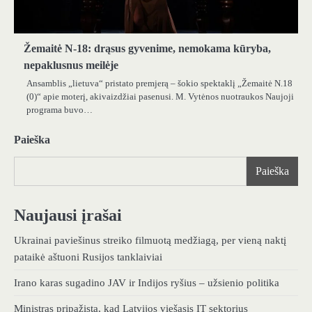
Žemaitė N-18: drąsus gyvenime, nemokama kūryba,
nepaklusnus meilėje
Ansamblis „lietuva“ pristato premjerą – šokio spektaklį „Žemaitė N.18
(0)“ apie moterį, akivaizdžiai pasenusi. M. Vytėnos nuotraukos Naujoji
programa buvo…
Paieška
Paieška
Naujausi įrašai
Ukrainai paviešinus streiko filmuotą medžiagą, per vieną naktį
pataikė aštuoni Rusijos tanklaiviai
Irano karas sugadino JAV ir Indijos ryšius – užsienio politika
Ministras pripažįsta, kad Latvijos viešasis IT sektorius