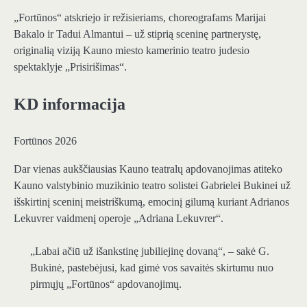
„Fortūnos“ atskriejo ir režisieriams, choreografams Marijai
Bakalo ir Tadui Almantui – už stiprią sceninę partnerystę,
originalią viziją Kauno miesto kamerinio teatro judesio
spektaklyje „Prisirišimas“.
KD informacija
Fortūnos 2026
Dar vienas aukščiausias Kauno teatralų apdovanojimas atiteko
Kauno valstybinio muzikinio teatro solistei Gabrielei Bukinei už
išskirtinį sceninį meistriškumą, emocinį gilumą kuriant Adrianos
Lekuvrer vaidmenį operoje „Adriana Lekuvrer“.
„Labai ačiū už išankstinę jubiliejinę dovaną“, – sakė G.
Bukinė, pastebėjusi, kad gimė vos savaitės skirtumu nuo
pirmųjų „Fortūnos“ apdovanojimų.