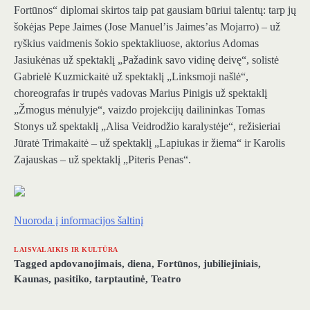
Fortūnos“ diplomai skirtos taip pat gausiam būriui talentų: tarp jų
šokėjas Pepe Jaimes (Jose Manuel’is Jaimes’as Mojarro) – už
ryškius vaidmenis šokio spektakliuose, aktorius Adomas
Jasiukėnas už spektaklį „Pažadink savo vidinę deivę“, solistė
Gabrielė Kuzmickaitė už spektaklį „Linksmoji našlė“,
choreografas ir trupės vadovas Marius Pinigis už spektaklį
„Žmogus mėnulyje“, vaizdo projekcijų dailininkas Tomas
Stonys už spektaklį „Alisa Veidrodžio karalystėje“, režisieriai
Jūratė Trimakaitė – už spektaklį „Lapiukas ir žiema“ ir Karolis
Zajauskas – už spektaklį „Piteris Penas“.
Nuoroda į informacijos šaltinį
LAISVALAIKIS IR KULTŪRA
Tagged
apdovanojimais
,
diena
,
Fortūnos
,
jubiliejiniais
,
Kaunas
,
pasitiko
,
tarptautinė
,
Teatro