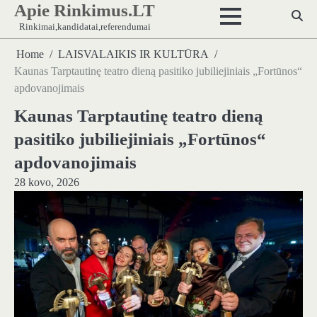
Apie Rinkimus.LT
Skip
to
Rinkimai,kandidatai,referendumai
content
Home
LAISVALAIKIS IR KULTŪRA
Kaunas Tarptautinę teatro dieną pasitiko jubiliejiniais „Fortūnos“
apdovanojimais
Kaunas Tarptautinę teatro dieną
pasitiko jubiliejiniais „Fortūnos“
apdovanojimais
28 kovo, 2026