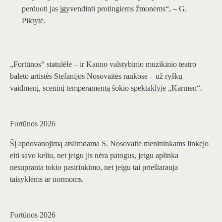
perduoti jas įgyvendinti protingiems žmonėms“, – G.
Piktytė.
„Fortūnos“ statulėlė – ir Kauno valstybinio muzikinio teatro
baleto artistės Stefanijos Nosovaitės rankose – už ryškų
vaidmenį, sceninį temperamentą šokio spektaklyje „Karmen“.
Fortūnos 2026
Šį apdovanojimą atsiimdama S. Nosovaitė menininkams linkėjo
eiti savo keliu, net jeigu jis nėra patogus, jeigu aplinka
nesupranta tokio pasirinkimo, net jeigu tai prieštarauja
taisyklėms ar normoms.
Fortūnos 2026