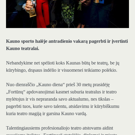
Kauno sporto halėje antradienio vakarą pagerbti ir įvertinti
Kauno teatralai.
Nebandykime net spėlioti koks Kaunas būtų be teatrų, be jų
kūrybingo, drąsaus indėlio ir visuomenei teikiamo polėkio.
Nuo dienraščio „Kauno diena“ prieš 30 metų prasidėję
„Fortūnų“ apdovanojimai kasmet suburia teatralus ir teatro
mylėtojus ir vis nepraranda savo aktualumo, nes tikslas –
pagerbti tuos, kurie savo talentu, atsidavimu ir kūrybiškumu
kuria teatro magiją ir garsina Kauno vardą.
Talentingiausiems profesionaliojo teatro atstovams aidint