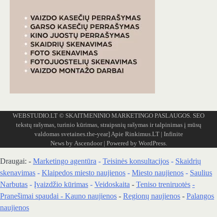
WEBSTUDIO.LT
© SKAITMENINIO MARKETINGO PASLAUGOS. SEO
tekstų rašymas, turinio kūrimas, straipsnių rašymas ir talpinimas į mūsų
valdomas svetaines.the-year]
Apie Rinkimus.LT
| Infinite
News by
Ascendoor
| Powered by
WordPress
.
Draugai: -
Marketingo agentūra
-
Teisinės konsultacijos
-
Skaidrių
skenavimas
-
Klaipedos miesto naujienos
-
Miesto naujienos
-
Saulius
Narbutas
-
Įvaizdžio kūrimas
-
Veidoskaita
-
Teniso treniruotės
-
Pranešimai spaudai -
Kauno naujienos
-
Regionų naujienos
-
Palangos
naujienos