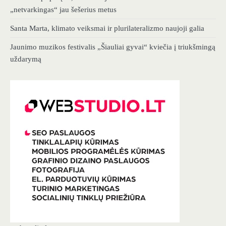
„netvarkingas“ jau šešerius metus
Santa Marta, klimato veiksmai ir plurilateralizmo naujoji galia
Jaunimo muzikos festivalis „Šiauliai gyvai“ kviečia į triukšmingą
uždarymą