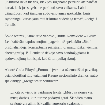
„Kultūros lieka tik tiek, kiek jos sugebame perduoti ateinančiai
kartai, kiek jos sugebame perduoti savo vaikams. Labai
džiaugiuosi, kad šiandien apdovanojamas spektaklis, kuris
sąmoningai kurtas jaunimui ir kurtas sudėtinga tema“, – teigė J.
Tertelis.
Šokio teatras „Aura“ ir jo vadovė „Birūta Komskienė – Birutė
Letukaitė šiuo apdovanojimu pagerbti už spektaklio „Jūra“
originalią idėją, konceptualią režisūrą ir dramaturgiškai vientisą
chereografiją. B. Letukaitė dėkojo savo bendražygiams ir
apdovanojimų komisijai, kad ši turi puikų skonį.
Aktorė Goda Piktytė „Fortūna“ įvertinta už emociškai paveikų,
psichologiškai gilų vaidmenį Kauno nacionalinio dramos teatro
spektaklyje „Mergaitės ir berniukai“.
„Ji citavo vieno iš vaidmenų tekstą: „Mūsų svajonės yra
mūsų darbas, kurį turime padaryti gerai. Šiandien mano
svajonė yra atimti iš kvailių, agresorių svajones ir