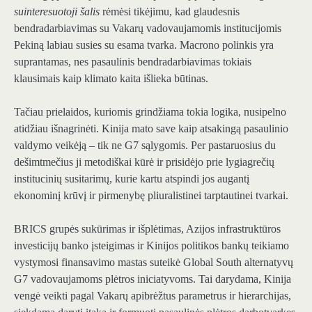
suinteresuotoji šalis
rėmėsi tikėjimu, kad glaudesnis
bendradarbiavimas su Vakarų vadovaujamomis institucijomis
Pekiną labiau susies su esama tvarka. Macrono polinkis yra
suprantamas, nes pasaulinis bendradarbiavimas tokiais
klausimais kaip klimato kaita išlieka būtinas.
Tačiau prielaidos, kuriomis grindžiama tokia logika, nusipelno
atidžiau išnagrinėti. Kinija mato save kaip atsakingą pasaulinio
valdymo veikėją – tik ne G7 sąlygomis. Per pastaruosius du
dešimtmečius ji metodiškai kūrė ir prisidėjo prie lygiagrečių
institucinių susitarimų, kurie kartu atspindi jos augantį
ekonominį krūvį ir pirmenybę pliuralistinei tarptautinei tvarkai.
BRICS grupės sukūrimas ir išplėtimas, Azijos infrastruktūros
investicijų banko įsteigimas ir Kinijos politikos bankų teikiamo
vystymosi finansavimo mastas suteikė Global South alternatyvų
G7 vadovaujamoms plėtros iniciatyvoms. Tai darydama, Kinija
vengė veikti pagal Vakarų apibrėžtus parametrus ir hierarchijas,