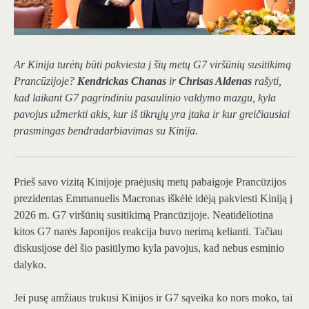
Ar Kinija turėtų būti pakviesta į šių metų G7 viršūnių susitikimą
Prancūzijoje?
Kendrickas Chanas
ir
Chrisas Aldenas
rašyti,
kad laikant G7 pagrindiniu pasaulinio valdymo mazgu, kyla
pavojus užmerkti akis, kur iš tikrųjų yra įtaka ir kur greičiausiai
prasmingas bendradarbiavimas su Kinija.
Prieš savo vizitą Kinijoje praėjusių metų pabaigoje Prancūzijos
prezidentas Emmanuelis Macronas iškėlė idėją pakviesti Kiniją į
2026 m. G7 viršūnių susitikimą Prancūzijoje. Neatidėliotina
kitos G7 narės Japonijos reakcija buvo nerimą kelianti. Tačiau
diskusijose dėl šio pasiūlymo kyla pavojus, kad nebus esminio
dalyko.
Jei pusę amžiaus trukusi Kinijos ir G7 sąveika ko nors moko, tai