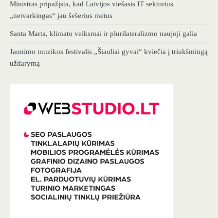
Ministras pripažįsta, kad Latvijos viešasis IT sektorius
„netvarkingas“ jau šešerius metus
Santa Marta, klimato veiksmai ir plurilateralizmo naujoji galia
Jaunimo muzikos festivalis „Šiauliai gyvai“ kviečia į triukšmingą
uždarymą