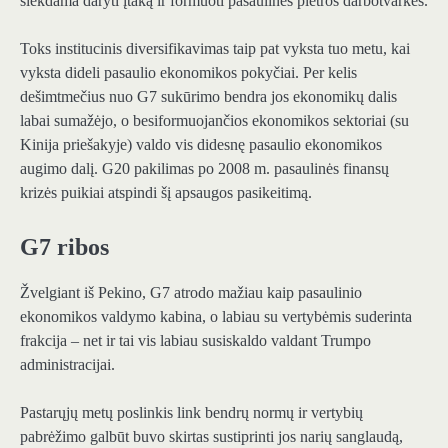
siekdama daryti įtaką ir formuoti pasaulinės plėtros darbotvarkes.
Toks institucinis diversifikavimas taip pat vyksta tuo metu, kai
vyksta dideli pasaulio ekonomikos pokyčiai. Per kelis
dešimtmečius nuo G7 sukūrimo bendra jos ekonomikų dalis
labai sumažėjo, o besiformuojančios ekonomikos sektoriai (su
Kinija priešakyje) valdo vis didesnę pasaulio ekonomikos
augimo dalį. G20 pakilimas po 2008 m. pasaulinės finansų
krizės puikiai atspindi šį apsaugos pasikeitimą.
G7 ribos
Žvelgiant iš Pekino, G7 atrodo mažiau kaip pasaulinio
ekonomikos valdymo kabina, o labiau su vertybėmis suderinta
frakcija – net ir tai vis labiau susiskaldo valdant Trumpo
administracijai.
Pastarųjų metų poslinkis link bendrų normų ir vertybių
pabrėžimo galbūt buvo skirtas sustiprinti jos narių sanglaudą,