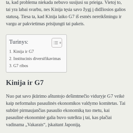
ta, kad problema niekada nebuvo susijusi su prieiga. Vietoj to,
tai yra labai svarbu, nes Kinija tęsia savo žygį į didžiosios galios
statusą. Tiesa ta, kad Kinija laiko G7 iš esmės nereikšmingu ir
vargu ar pakvietimas prisijungti tai pakeis.
Turinys:
Kinija ir G7
Institucinis diversifikavimas
G7 ribos
Kinija ir G7
Nuo pat savo įkūrimo aštuntojo dešimtmečio viduryje G7 veikė
kaip neformalus pasaulinės ekonomikos valdymo komitetas. Tai
subūrė pirmaujančias pasaulio ekonomiką tuo metu, kai
pasaulinė ekonominė galia buvo sutelkta į tai, kas plačiai
vadinama „Vakarais“, įskaitant Japoniją.