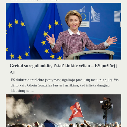
Greitai sureguliuokite, išsiaiškinkite vėliau – ES požiūrį į
AI
ES dirbtinio intelekto įstatymas įsigaliojo praėjusių metų rugpjūtį. Vis
dėlto kaip Gloria González Fuster Paaiškina, kad išlieka daugiau
klausimų nei…