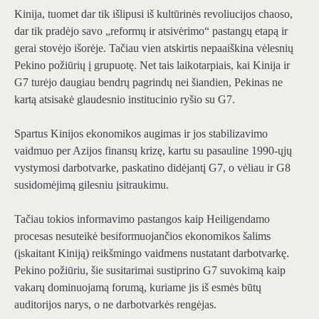
Kinija, tuomet dar tik išlipusi iš kultūrinės revoliucijos chaoso,
dar tik pradėjo savo „reformų ir atsivėrimo“ pastangų etapą ir
gerai stovėjo išorėje. Tačiau vien atskirtis nepaaiškina vėlesnių
Pekino požiūrių į grupuotę. Net tais laikotarpiais, kai Kinija ir
G7 turėjo daugiau bendrų pagrindų nei šiandien, Pekinas ne
kartą atsisakė glaudesnio institucinio ryšio su G7.
Spartus Kinijos ekonomikos augimas ir jos stabilizavimo
vaidmuo per Azijos finansų krizę, kartu su pasauline 1990-ųjų
vystymosi darbotvarke, paskatino didėjantį G7, o vėliau ir G8
susidomėjimą gilesniu įsitraukimu.
Tačiau tokios informavimo pastangos kaip Heiligendamo
procesas nesuteikė besiformuojančios ekonomikos šalims
(įskaitant Kiniją) reikšmingo vaidmens nustatant darbotvarkę.
Pekino požiūriu, šie susitarimai sustiprino G7 suvokimą kaip
vakarų dominuojamą forumą, kuriame jis iš esmės būtų
auditorijos narys, o ne darbotvarkės rengėjas.