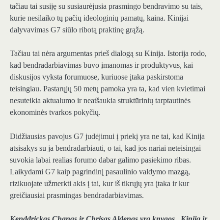
tačiau tai susiję su susiaurėjusia prasmingo bendravimo su tais,
kurie nesilaiko tų pačių ideologinių pamatų, kaina. Kinijai
dalyvavimas G7 siūlo ribotą praktinę grąžą.
Tačiau tai nėra argumentas prieš dialogą su Kinija. Istorija rodo,
kad bendradarbiavimas buvo įmanomas ir produktyvus, kai
diskusijos vyksta forumuose, kuriuose įtaka paskirstoma
teisingiau. Pastarųjų 50 metų pamoka yra ta, kad vien kvietimai
nesuteikia aktualumo ir neatšaukia struktūrinių tarptautinės
ekonominės tvarkos pokyčių.
Didžiausias pavojus G7 judėjimui į priekį yra ne tai, kad Kinija
atsisakys su ja bendradarbiauti, o tai, kad jos nariai neteisingai
suvokia labai realias forumo dabar galimo pasiekimo ribas.
Laikydami G7 kaip pagrindinį pasaulinio valdymo mazgą,
rizikuojate užmerkti akis į tai, kur iš tikrųjų yra įtaka ir kur
greičiausiai prasmingas bendradarbiavimas.
Kenddrickas Chanas ir Chrisas Aldenas yra knygos „Kinija ir