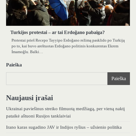
Turkijos protestai – ar tai Erdoğano pabaiga?
Protestai prieš Recepo Tayyipo Erdoğano režimą pasklido po Turkiją
po to, kai buvo areštuotas Erdoğano politinis konkurentas Ekrem
İmamoğlu. Balki…
Paieška
Paieška
Naujausi įrašai
Ukrainai paviešinus streiko filmuotą medžiagą, per vieną naktį
pataikė aštuoni Rusijos tanklaiviai
Irano karas sugadino JAV ir Indijos ryšius – užsienio politika