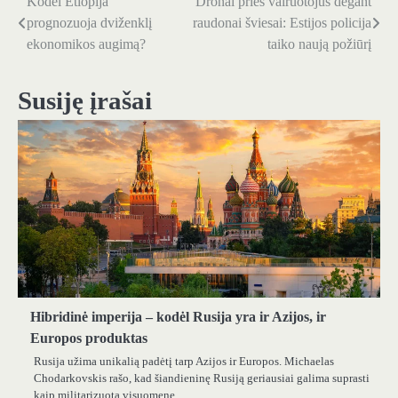
Kodėl Etiopija
Dronai prieš vairuotojus degant
Navigacija
prognozuoja dviženklį
raudonai šviesai: Estijos policija
tarp
ekonomikos augimą?
taiko naują požiūrį
įrašų
Susiję įrašai
Hibridinė imperija – kodėl Rusija yra ir Azijos, ir
Europos produktas
Rusija užima unikalią padėtį tarp Azijos ir Europos. Michaelas
Chodarkovskis rašo, kad šiandieninę Rusiją geriausiai galima suprasti
kaip militarizuotą visuomenę,…