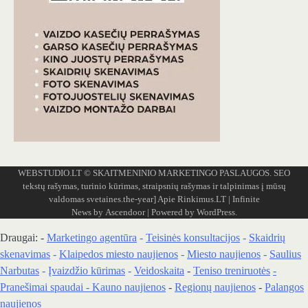
WEBSTUDIO.LT
© SKAITMENINIO MARKETINGO PASLAUGOS. SEO
tekstų rašymas, turinio kūrimas, straipsnių rašymas ir talpinimas į mūsų
valdomas svetaines.the-year]
Apie Rinkimus.LT
| Infinite
News by
Ascendoor
| Powered by
WordPress
.
Draugai: -
Marketingo agentūra
-
Teisinės konsultacijos
-
Skaidrių
skenavimas
-
Klaipedos miesto naujienos
-
Miesto naujienos
-
Saulius
Narbutas
-
Įvaizdžio kūrimas
-
Veidoskaita
-
Teniso treniruotės
-
Pranešimai spaudai -
Kauno naujienos
-
Regionų naujienos
-
Palangos
naujienos