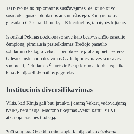
Tai buvo ne tik diplomatinis susižavėjimas, dėl kurio buvo
susiraukšlėjusios plunksnos ar sumuštas ego. Kinų nenoras
gilesniam G7 įsitraukimui kyla iš ideologijos, tapatybės ir įtakos.
Istoriškai Pekinas pozicionavo save kaip besivystančio pasaulio
čempioną, pirmiausia pasitelkdamas Trečiojo pasaulio
solidarumo kalbą, o vėliau – per platesnę globalių pietų vėliavą.
Gilesnis institucionalizavimas G7 būtų prieštaravęs šiai savęs
sampratai, ištrindamas Šiaurės ir Pietų skirtumą, kuris ilgą laiką
buvo Kinijos diplomatijos pagrindas.
Institucinis diversifikavimas
Viltis, kad Kinija gali būti įtraukta į esamą Vakarų vadovaujamą
tvarką, nėra nauja. Macrono tikėjimas „veikti kartu“ su Xi
atkartoja praeities tradiciją.
2000-ųjų pradžioje kilo mintis apie Kiniją kaip a
atsakinga