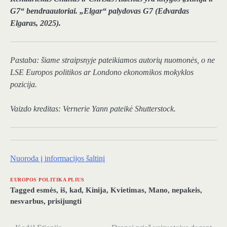
G7“ bendraautoriai.
„Elgar“ palydovas G7
(Edvardas
Elgaras, 2025).
Pastaba: šiame straipsnyje pateikiamos autorių nuomonės, o ne
LSE Europos politikos ar Londono ekonomikos mokyklos
pozicija.
Vaizdo kreditas:
Vernerie Yann
pateikė Shutterstock.
Nuoroda į informacijos šaltinį
EUROPOS POLITIKA PLIUS
Tagged
esmės
,
iš
,
kad
,
Kinija
,
Kvietimas
,
Mano
,
nepakeis
,
nesvarbus
,
prisijungti