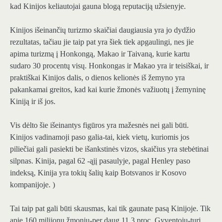
kad Kinijos keliautojai gauna blogą reputaciją užsienyje.
Kinijos išeinančių turizmo skaičiai daugiausia yra jo dydžio
rezultatas, tačiau jie taip pat yra šiek tiek apgaulingi, nes jie
apima turizmą į Honkongą, Makao ir Taivaną, kurie kartu
sudaro 30 procentų visų. Honkongas ir Makao yra ir teisiškai, ir
praktiškai Kinijos dalis, o dienos kelionės iš žemyno yra
pakankamai greitos, kad kai kurie žmonės važiuotų į žemyninę
Kiniją ir iš jos.
Vis dėlto šie išeinantys figūros yra mažesnės nei gali būti.
Kinijos vadinamoji paso galia-tai, kiek vietų, kuriomis jos
piliečiai gali pasiekti be išankstinės vizos, skaičius yra stebėtinai
silpnas. Kinija, pagal 62 -ąjį pasaulyje, pagal Henley paso
indeksą, Kinija yra tokių šalių kaip Botsvanos ir Kosovo
kompanijoje. )
Tai taip pat gali būti skausmas, kai tik gaunate pasą Kinijoje. Tik
apie 160 milijonų žmonių-per daug 11,3 proc. Gyventojų-turi