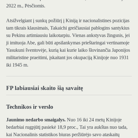
2022 m., Pėsčiomis.
Atsižvelgiant į sunkų požiūrį į Kiniją ir nacionalistines pozicijas
tam tikrais klausimais, Takaichi greičiausiai pablogins santykius
su Pekinu artimiausiu laikotarpiu. Vienas ankstyvas žingsnis, jei
ji imituoja Abe, gali būti apsilankymas prieštaringai vertinamoje
Yasukuni šventovėje, kurią kai kurie laiko šlovinančia Japonijos
militaristine praeitimi, įskaitant jos okupaciją Kinijoje nuo 1931
iki 1945 m.
FP labiausiai skaito šią savaitę
Technikos ir verslo
Jaunimo nedarbo smaigalys.
Nuo 16 iki 24 metų Kinijoje
bedarbiai rugpjūtį pasiekė 18,9 proc., Tai yra aukštas nuo tada,
kai Nacionalinis statistikos biuras peržiūrėjo savo ataskaitų