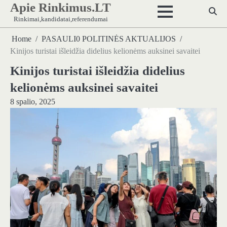
Apie Rinkimus.LT
Skip
to
Rinkimai,kandidatai,referendumai
content
Home
PASAULI0 POLITINĖS AKTUALIJOS
Kinijos turistai išleidžia didelius kelionėms auksinei savaitei
Kinijos turistai išleidžia didelius
kelionėms auksinei savaitei
8 spalio, 2025