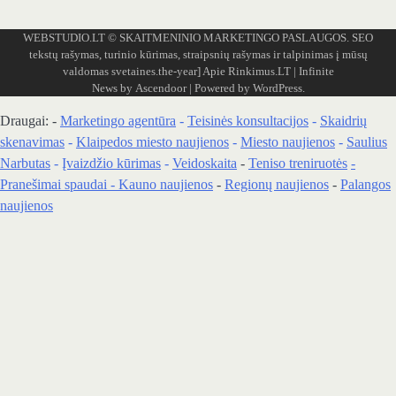
WEBSTUDIO.LT
© SKAITMENINIO MARKETINGO PASLAUGOS. SEO
tekstų rašymas, turinio kūrimas, straipsnių rašymas ir talpinimas į mūsų
valdomas svetaines.the-year]
Apie Rinkimus.LT
| Infinite
News by
Ascendoor
| Powered by
WordPress
.
Draugai: -
Marketingo agentūra
-
Teisinės konsultacijos
-
Skaidrių
skenavimas
-
Klaipedos miesto naujienos
-
Miesto naujienos
-
Saulius
Narbutas
-
Įvaizdžio kūrimas
-
Veidoskaita
-
Teniso treniruotės
-
Pranešimai spaudai -
Kauno naujienos
-
Regionų naujienos
-
Palangos
naujienos