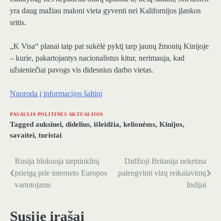
yra daug mažiau maloni vieta gyventi nei Kalifornijos įlankos
sritis.
„K Visa“ planai taip pat sukėlė pyktį tarp jaunų žmonių Kinijoje
– kurie, pakartojantys nacionalistus kitur, nerimauja, kad
užsieniečiai pavogs vis didesnius darbo vietas.
Nuoroda į informacijos šaltinį
PASAULI0 POLITINĖS AKTUALIJOS
Tagged
auksinei
,
didelius
,
išleidžia
,
kelionėms
,
Kinijos
,
savaitei
,
turistai
Rusija blokuoja tarptinklinį
Didžioji Britanija neketina
Navigacija
prieigą prie interneto Europos
palengvinti vizų reikalavimų
tarp
vartotojams
Indijai
įrašų
Susiję įrašai