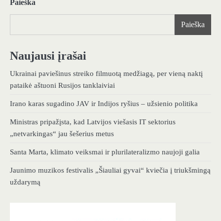
Paieška
Paieška
Naujausi įrašai
Ukrainai paviešinus streiko filmuotą medžiagą, per vieną naktį
pataikė aštuoni Rusijos tanklaiviai
Irano karas sugadino JAV ir Indijos ryšius – užsienio politika
Ministras pripažįsta, kad Latvijos viešasis IT sektorius
„netvarkingas“ jau šešerius metus
Santa Marta, klimato veiksmai ir plurilateralizmo naujoji galia
Jaunimo muzikos festivalis „Šiauliai gyvai“ kviečia į triukšmingą
uždarymą