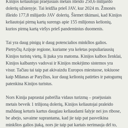
Kinijos keliautojai praėjusiais metais išleido 250,6 milijardo
dolerių užsienyje. Tai leidžia prieš JAV, kur 2024 m. Žmonės
išleido 177,8 milijardo JAV dolerių. Šiemet tikimasi, kad Kinijos
keliautojai pirmą kartą surengs apie 155 milijonus kelionių,
kurios pirmą kartą viršys prieš pandeminius duomenis.
Tai yra daug pinigų ir daug potencialios minkštos galios.
Pietryčių Azijoje regione, kuriame yra keletas populiariausių
Kinijos turistų vietų, ši įtaka yra matoma. Kinijos kalbos ženklai,
Kinijos kalbantys vadovai ir Kinijos mokėjimo sistemos yra
visur. Tačiau tai taip pat akivaizdu Europos miestuose, tokiuose
kaip Milanas ar Paryžius, kur daug kelionių patirties ir patogumų
patenkina Kinijos turistus.
Nors Kinija paprastai pabrėžia vidaus turizmą – praėjusiais
metais beveik 1 trilijoną dolerių, Kinijos keliautojai praleido
maždaug keturis kartus daugiau keliaudami šalyje nei jos ribose,
be abejo, savaime suprantama, kad jie taip pat pasveikina
minkštos galios įtaką, nors jie taip pat kartais nerimauja dėl to,