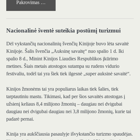
Pakrovimas …
Nacionalinė šventė suteikia postūmį turizmui
Dėl vykstančių nacionalinių švenčių Kinijoje buvo lėta savaitė
Kinijoje. Šalis švenčia „Auksinę savaitę“ nuo spalio 1 d. Iki
spalio 8 d., Minint Kinijos Liaudies Respublikos įkūrimo
metines. Šiais metais atostogos sutampa su rudens vidurio
festivaliu, todėl tai yra šiek tiek ilgesnė „super auksinė savaitė“.
Kinijos žmonėms tai yra populiarus laikas tiek šalies, tiek
tarptautiniu mastu. Tikimasi, kad per šios savaitės atostogas į
užsienį keliaus 8,4 milijono žmonių – daugiau nei dvigubai
daugiau nei dvigubai daugiau nei 3,8 milijono žmonių, kurie tai
padarė pernai.
Kinija yra aukščiausia pasaulyje išvykstančio turizmo spaudėjas.