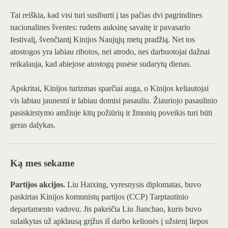
Tai reiškia, kad visi turi susiburti į tas pačias dvi pagrindines
nacionalines šventes: rudens auksinę savaitę ir pavasario
festivalį, švenčiantį Kinijos Naujųjų metų pradžią. Net tos
atostogos yra labiau ribotos, nei atrodo, nes darbuotojai dažnai
reikalauja, kad abiejose atostogų pusėse sudarytų dienas.
Apskritai, Kinijos turizmas sparčiai auga, o Kinijos keliautojai
vis labiau jaunesni ir labiau domisi pasauliu. Žiauriojo pasaulinio
pasiskirstymo amžiuje kitų požiūrių ir žmonių poveikis turi būti
geras dalykas.
Ką mes sekame
Partijos akcijos.
Liu Haixing, vyresnysis diplomatas, buvo
paskirtas Kinijos komunistų partijos (CCP) Tarptautinio
departamento vadovu. Jis pakeičia Liu Jianchao, kuris buvo
sulaikytas už apklausą grįžus iš darbo kelionės į užsienį liepos