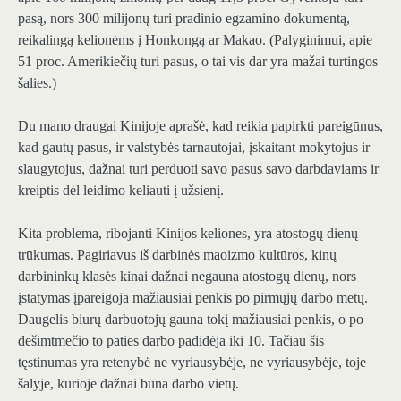
pasą, nors 300 milijonų turi pradinio egzamino dokumentą,
reikalingą kelionėms į Honkongą ar Makao. (Palyginimui, apie
51 proc. Amerikiečių turi pasus, o tai vis dar yra mažai turtingos
šalies.)
Du mano draugai Kinijoje aprašė, kad reikia papirkti pareigūnus,
kad gautų pasus, ir valstybės tarnautojai, įskaitant mokytojus ir
slaugytojus, dažnai turi perduoti savo pasus savo darbdaviams ir
kreiptis dėl leidimo keliauti į užsienį.
Kita problema, ribojanti Kinijos keliones, yra atostogų dienų
trūkumas. Pagiriavus iš darbinės maoizmo kultūros, kinų
darbininkų klasės kinai dažnai negauna atostogų dienų, nors
įstatymas įpareigoja mažiausiai penkis po pirmųjų darbo metų.
Daugelis biurų darbuotojų gauna tokį mažiausiai penkis, o po
dešimtmečio to paties darbo padidėja iki 10. Tačiau šis
tęstinumas yra retenybė ne vyriausybėje, ne vyriausybėje, toje
šalyje, kurioje dažnai būna darbo vietų.