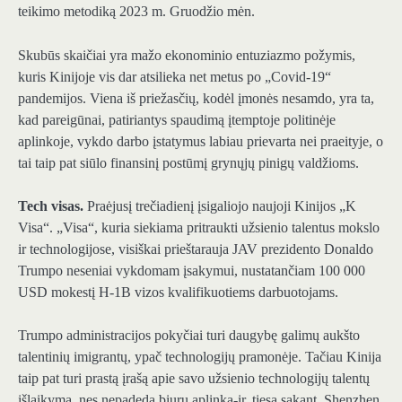
teikimo metodiką 2023 m. Gruodžio mėn.
Skubūs skaičiai yra mažo ekonominio entuziazmo požymis,
kuris Kinijoje vis dar atsilieka net metus po „Covid-19“
pandemijos. Viena iš priežasčių, kodėl įmonės nesamdo, yra ta,
kad pareigūnai, patiriantys spaudimą įtemptoje politinėje
aplinkoje, vykdo darbo įstatymus labiau prievarta nei praeityje, o
tai taip pat siūlo finansinį postūmį grynųjų pinigų valdžioms.
Tech visas.
Praėjusį trečiadienį įsigaliojo naujoji Kinijos „K
Visa“. „Visa“, kuria siekiama pritraukti užsienio talentus mokslo
ir technologijose, visiškai prieštarauja JAV prezidento Donaldo
Trumpo neseniai vykdomam įsakymui, nustatančiam 100 000
USD mokestį H-1B vizos kvalifikuotiems darbuotojams.
Trumpo administracijos pokyčiai turi daugybę galimų aukšto
talentinių imigrantų, ypač technologijų pramonėje. Tačiau Kinija
taip pat turi prastą įrašą apie savo užsienio technologijų talentų
išlaikymą, nes nepadeda biurų aplinka-ir, tiesą sakant, Shenzhen