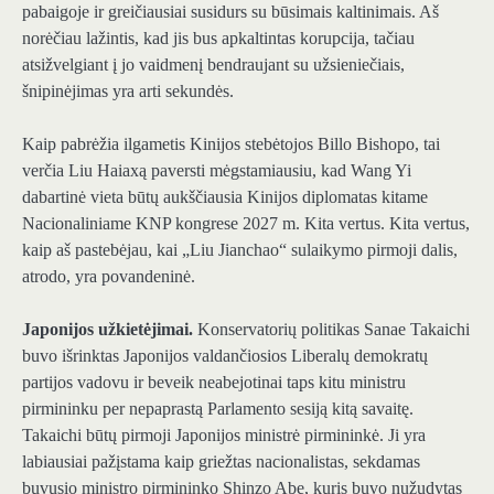
pabaigoje ir greičiausiai susidurs su būsimais kaltinimais. Aš
norėčiau lažintis, kad jis bus apkaltintas korupcija, tačiau
atsižvelgiant į jo vaidmenį bendraujant su užsieniečiais,
šnipinėjimas yra arti sekundės.
Kaip pabrėžia ilgametis Kinijos stebėtojos Billo Bishopo, tai
verčia Liu Haiaxą paversti mėgstamiausiu, kad Wang Yi
dabartinė vieta būtų aukščiausia Kinijos diplomatas kitame
Nacionaliniame KNP kongrese 2027 m. Kita vertus. Kita vertus,
kaip aš pastebėjau, kai „Liu Jianchao“ sulaikymo pirmoji dalis,
atrodo, yra povandeninė.
Japonijos užkietėjimai.
Konservatorių politikas Sanae Takaichi
buvo išrinktas Japonijos valdančiosios Liberalų demokratų
partijos vadovu ir beveik neabejotinai taps kitu ministru
pirmininku per nepaprastą Parlamento sesiją kitą savaitę.
Takaichi būtų pirmoji Japonijos ministrė pirmininkė. Ji yra
labiausiai pažįstama kaip griežtas nacionalistas, sekdamas
buvusio ministro pirmininko Shinzo Abe, kuris buvo nužudytas