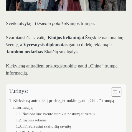
Sveiki atvykę į
Užsienio politika
Kinijos trumpa.
Svarbiausi šią savaitę:
Kinijos keliautojai
Švęskite nacionalinę
šventę, a
Vyresnysis diplomatas
gauna didelę reklamą ir
Jaunimo nedarbas
Skaičių smaigalys.
Kiekvieną antradienį prisiregistruokite gauti „China“ trumpą
informaciją.
Turinys:
Kiekvieną antradienį prisiregistruokite gauti „China“ trumpą
informaciją.
Nacionalinė šventė suteikia postūmį turizmui
Ką mes sekame
FP labiausiai skaito šią savaitę