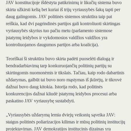
JAV konstitucijoje išdėstyta patikrinimų ir likučių sistema buvo
skirta užkirsti kelią bet kuriai iš trijų vyriausybės šakų tapti per
daug galingomis. JAV politinės sistemos struktūra taip pat
reiškia, kad dvi pagrindinės partijos gali kontroliuoti skirtingas
vyriausybės skyrius tuo pačiu metu (parlamento sistemose
įstatymų leidybos ir vykdomosios valdžios valdžios yra
kontroliuojamos daugumos partijos arba koalicija).
Teoriškai ši struktūra buvo skirta padėti puoselėti dialogą ir
bendradarbiavimą tarp konkuruojančių politinių partijų su
skirtingomis nuomonėmis ir tikslais. Tačiau, kaip rodo dabartinis
uždarymas, galbūt tai buvo noro mąstymas iš įkūrėjų, ir tikrovė
dažnai buvo daug kitokia. Istorija rodo, kad politinės
konkurencijos dažnai kliudė įstatymų leidybos procesui arba
paskatino JAV vyriausybę sustabdyti.
„Vyriausybės uždarymą lemia dviejų veiksnių sąveika JAV:
staigus politinės poliarizacijos kilimas ir mūsų politinių institucijų
projektavimas. JAV demokratijos institucinis dizainas yra