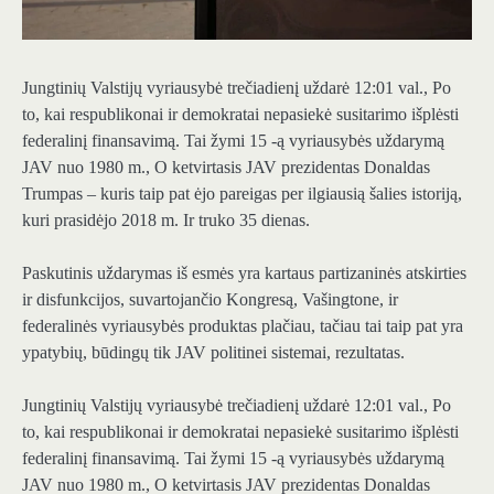
Jungtinių Valstijų vyriausybė trečiadienį uždarė 12:01 val., Po
to, kai respublikonai ir demokratai nepasiekė susitarimo išplėsti
federalinį finansavimą. Tai žymi 15 -ą vyriausybės uždarymą
JAV nuo 1980 m., O ketvirtasis JAV prezidentas Donaldas
Trumpas – kuris taip pat ėjo pareigas per ilgiausią šalies istoriją,
kuri prasidėjo 2018 m. Ir truko 35 dienas.
Paskutinis uždarymas iš esmės yra kartaus partizaninės atskirties
ir disfunkcijos, suvartojančio Kongresą, Vašingtone, ir
federalinės vyriausybės produktas plačiau, tačiau tai taip pat yra
ypatybių, būdingų tik JAV politinei sistemai, rezultatas.
Jungtinių Valstijų vyriausybė trečiadienį uždarė 12:01 val., Po
to, kai respublikonai ir demokratai nepasiekė susitarimo išplėsti
federalinį finansavimą. Tai žymi 15 -ą vyriausybės uždarymą
JAV nuo 1980 m., O ketvirtasis JAV prezidentas Donaldas