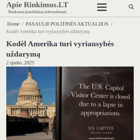
Apie Rinkimus.LT
Skip
to
Rinkimai,kandidatai,referendumai
content
Home
PASAULI0 POLITINĖS AKTUALIJOS
Kodėl Amerika turi vyriausybės uždarymą
Kodėl Amerika turi vyriausybės
uždarymą
2 spalio, 2025