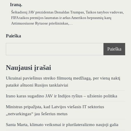
Iraną.
Šeštadienį JAV prezidentas Donaldas Trumpas, Taikos tarybos vadovas,
FIFA taikos premijos laureatas ir aršus Amerikos beprasmių karų
Artimuosiuose Rytuose priešininkas,…
Paieška
Paieška
Naujausi įrašai
Ukrainai paviešinus streiko filmuotą medžiagą, per vieną naktį
pataikė aštuoni Rusijos tanklaiviai
Irano karas sugadino JAV ir Indijos ryšius – užsienio politika
Ministras pripažįsta, kad Latvijos viešasis IT sektorius
„netvarkingas“ jau šešerius metus
Santa Marta, klimato veiksmai ir plurilateralizmo naujoji galia