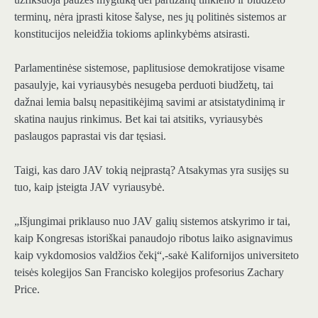
terminų, nėra įprasti kitose šalyse, nes jų politinės sistemos ar
konstitucijos neleidžia tokioms aplinkybėms atsirasti.
Parlamentinėse sistemose, paplitusiose demokratijose visame
pasaulyje, kai vyriausybės nesugeba perduoti biudžetų, tai
dažnai lemia balsų nepasitikėjimą savimi ar atsistatydinimą ir
skatina naujus rinkimus. Bet kai tai atsitiks, vyriausybės
paslaugos paprastai vis dar tęsiasi.
Taigi, kas daro JAV tokią neįprastą? Atsakymas yra susijęs su
tuo, kaip įsteigta JAV vyriausybė.
„Išjungimai priklauso nuo JAV galių sistemos atskyrimo ir tai,
kaip Kongresas istoriškai panaudojo ribotus laiko asignavimus
kaip vykdomosios valdžios čekį“,-sakė Kalifornijos universiteto
teisės kolegijos San Francisko kolegijos profesorius Zachary
Price.