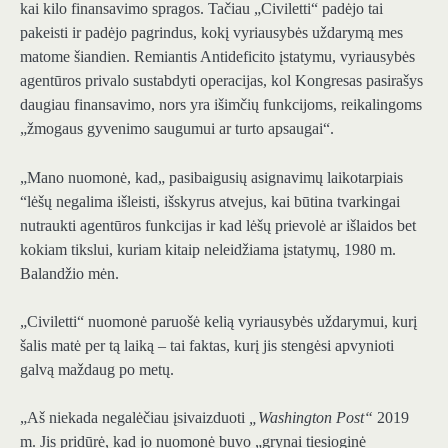
kai kilo finansavimo spragos. Tačiau „Civiletti“ padėjo tai
pakeisti ir padėjo pagrindus, kokį vyriausybės uždarymą mes
matome šiandien. Remiantis Antideficito įstatymu, vyriausybės
agentūros privalo sustabdyti operacijas, kol Kongresas pasirašys
daugiau finansavimo, nors yra išimčių funkcijoms, reikalingoms
„žmogaus gyvenimo saugumui ar turto apsaugai“.
„Mano nuomonė, kad„ pasibaigusių asignavimų laikotarpiais
“lėšų negalima išleisti, išskyrus atvejus, kai būtina tvarkingai
nutraukti agentūros funkcijas ir kad lėšų prievolė ar išlaidos bet
kokiam tikslui, kuriam kitaip neleidžiama įstatymų, 1980 m.
Balandžio mėn.
„Civiletti“ nuomonė paruošė kelią vyriausybės uždarymui, kurį
šalis matė per tą laiką – tai faktas, kurį jis stengėsi apvynioti
galvą maždaug po metų.
„Aš niekada negalėčiau įsivaizduoti
„Washington Post“
2019
m. Jis pridūrė, kad jo nuomonė buvo „grynai tiesioginė