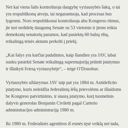
Net kai viena šalis kontroliuoja daugybę vyriausybės šakų, o tai
yra respublikonų atveju, tai negarantuoja, kad procesas bus
lygesnis. Nors respublikonai kontroliuoja abu Kongreso rūmus,
jie turi nedidelę daugumą Senate su 53 vietomis ir jiems reikia
demokratų senatorių paramos, kad pasiektų 60 balsų ribą,
reikalingą teisės aktams perkelti į priekį.
„Kai šalys yra karčiai padalintos, kaip šiandien yra JAV, labai
sunku pasiekti Senate reikalingą supermajoriją priimti įstatymus
ir išlaikyti šviesą vyriausybėje“, – teigė O'Donohue.
Vyriausybės uždarymas JAV taip pat yra 1884 m. Antideficito
įstatymo, kuris neleidžia federalinių lėšų prievolėms ar išlaidoms
be Kongreso patvirtinimo, ir siaurą įstatymo, kurį tuometinis
dalyvis generolas Benjamin Civiletti pagal Carterio
administracijos administraciją 1980 m.
Iki 1980 m. Federalinės agentūros iš esmės tęsė veiklą net tada,