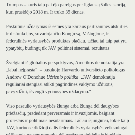
Trumpas – kuris taip pat ėjo pareigas per ilgiausią šalies istoriją,
kuri prasidėjo 2018 m. Ir truko 35 dienas.
Paskutinis uždarymas iš esmės yra kartaus partizaninės atskirties
ir disfunkcijos, suvartojančio Kongresą, Vašingtone, ir
federalinės vyriausybės produktas plačiau, tačiau tai taip pat yra
ypatybių, būdingų tik JAV politinei sistemai, rezultatas.
Žvelgiant iš globalios perspektyvos, Amerikos demokratija yra
„labai neįprasta“, – pasakojo Harvardo universiteto politologas
Andrew O'Donohue
Užsienio politika
. „JAV demokratija
reguliariai stengiasi atlikti pagrindines valdymo užduotis,
pavyzdžiui, išvengti vyriausybės uždarymo.“
Viso pasaulio vyriausybės žlunga arba žlunga dėl daugybės
priežasčių, pradedant perversmais ir invazijomis, baigiant
protestais ir politiniais nesutarimais. Tačiau išjungimai, tokie kaip
JAV, kuriuose didžioji dalis federalinės vyriausybės veiksmingai
užfiksuoja pauzės mygtuką dėl partizanų tinklelio ir biudžeto