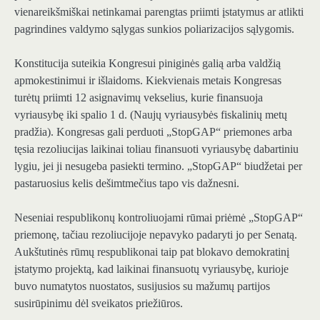
vienareikšmiškai netinkamai parengtas priimti įstatymus ar atlikti
pagrindines valdymo sąlygas sunkios poliarizacijos sąlygomis.
Konstitucija suteikia Kongresui piniginės galią arba valdžią
apmokestinimui ir išlaidoms. Kiekvienais metais Kongresas
turėtų priimti 12 asignavimų vekselius, kurie finansuoja
vyriausybę iki spalio 1 d. (Naujų vyriausybės fiskalinių metų
pradžia). Kongresas gali perduoti „StopGAP“ priemones arba
tęsia rezoliucijas laikinai toliau finansuoti vyriausybę dabartiniu
lygiu, jei ji nesugeba pasiekti termino. „StopGAP“ biudžetai per
pastaruosius kelis dešimtmečius tapo vis dažnesni.
Neseniai respublikonų kontroliuojami rūmai priėmė „StopGAP“
priemonę, tačiau rezoliucijoje nepavyko padaryti jo per Senatą.
Aukštutinės rūmų respublikonai taip pat blokavo demokratinį
įstatymo projektą, kad laikinai finansuotų vyriausybę, kurioje
buvo numatytos nuostatos, susijusios su mažumų partijos
susirūpinimu dėl sveikatos priežiūros.