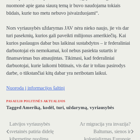
nuomonė apie gana siaurą temą ir buvo naudojama tokiais
būdais, kurie tuo metu nebuvo įsivaizduojami“.
Nors vyriausybės uždarymas JAV nėra nieko naujo, jie vis dar
turi pasekmių, kurios gali paveikti milijonus amerikiečių. Kai
kurios paslaugos dabar bus laikinai sustabdytos – ir federaliniai
darbuotojai eis nemokamai, kol nebus pasiekta sutartis ir
finansavimas bus atnaujintas. Tikimasi, kad federaliniai
darbuotojai, kurie laikomi būtinais, vis dar ir toliau pasirodys
darbe, o tūkstančiai kitų dabar yra neribotam laikui.
Nuoroda į informacijos šaltinį
PASAULI0 POLITINĖS AKTUALIJOS
Tagged
Ameriką
,
kodėl
,
turi
,
uždarymą
,
vyriausybės
Latvijos vyriausybės
Ar migracija yra invazija?
Navigacija
svetainės patiria didelę
Baltumas, sienos ir
tarp
kibernetinę puolimą
kolonializmas Europoje