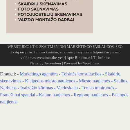
WEBSTUDIO.LT
© SKAITMENINIO MARKETINGO PASLAUGOS. SEO
tekstų rašymas, turinio kūrimas, straipsnių rašymas ir talpinimas į mūsų
valdomas svetaines.the-year]
Apie Rinkimus.LT
| Infinite
News by
Ascendoor
| Powered by
WordPress
.
Draugai: -
Marketingo agentūra
-
Teisinės konsultacijos
-
Skaidrių
skenavimas
-
Klaipedos miesto naujienos
-
Miesto naujienos
-
Saulius
Narbutas
-
Įvaizdžio kūrimas
-
Veidoskaita
-
Teniso treniruotės
-
Pranešimai spaudai -
Kauno naujienos
-
Regionų naujienos
-
Palangos
naujienos