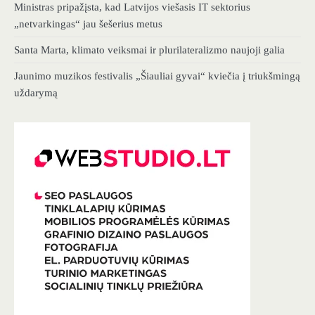
Ministras pripažįsta, kad Latvijos viešasis IT sektorius
„netvarkingas“ jau šešerius metus
Santa Marta, klimato veiksmai ir plurilateralizmo naujoji galia
Jaunimo muzikos festivalis „Šiauliai gyvai“ kviečia į triukšmingą
uždarymą