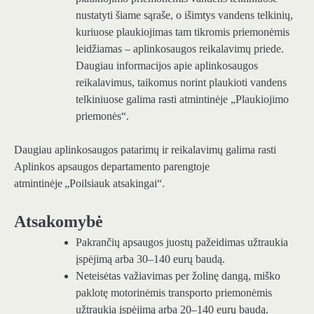
nustatyti šiame sąraše, o išimtys vandens telkinių,
kuriuose plaukiojimas tam tikromis priemonėmis
leidžiamas – aplinkosaugos reikalavimų priede.
Daugiau informacijos apie aplinkosaugos
reikalavimus, taikomus norint plaukioti vandens
telkiniuose galima rasti atmintinėje „Plaukiojimo
priemonės“.
Daugiau aplinkosaugos patarimų ir reikalavimų galima rasti
Aplinkos apsaugos departamento parengtoje
atmintinėje „Poilsiauk atsakingai“.
Atsakomybė
Pakrančių apsaugos juostų pažeidimas užtraukia
įspėjimą arba 30–140 eurų baudą.
Neteisėtas važiavimas per žolinę dangą, miško
paklotę motorinėmis transporto priemonėmis
užtraukia įspėjimą arba 20–140 eurų baudą.