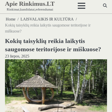
Apie Rinkimus.LT
Skip
to
Rinkimai,kandidatai,referendumai
content
Home
LAISVALAIKIS IR KULTŪRA
Kokių taisyklių reikia laikytis saugomose teritorijose ir
miškuose?
Kokių taisyklių reikia laikytis
saugomose teritorijose ir miškuose?
23 liepos, 2025