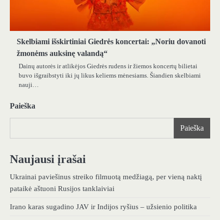
Skelbiami išskirtiniai Giedrės koncertai: „Noriu dovanoti
žmonėms auksinę valandą“
Dainų autorės ir atlikėjos Giedrės rudens ir žiemos koncertų bilietai
buvo išgraibstyti iki jų likus keliems mėnesiams. Šiandien skelbiami
nauji…
Paieška
Paieška
Naujausi įrašai
Ukrainai paviešinus streiko filmuotą medžiagą, per vieną naktį
pataikė aštuoni Rusijos tanklaiviai
Irano karas sugadino JAV ir Indijos ryšius – užsienio politika