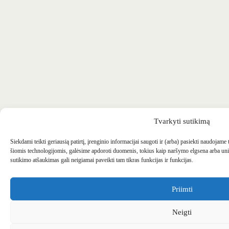
Tvarkyti sutikimą
Siekdami teikti geriausią patirtį, įrenginio informacijai saugoti ir (arba) pasiekti naudojame
šiomis technologijomis, galėsime apdoroti duomenis, tokius kaip naršymo elgsena arba uni
sutikimo atšaukimas gali neigiamai paveikti tam tikras funkcijas ir funkcijas.
Priimti
Neigti