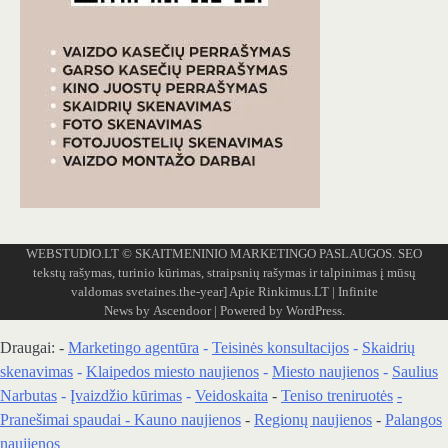
WEBSTUDIO.LT
© SKAITMENINIO MARKETINGO PASLAUGOS. SEO
tekstų rašymas, turinio kūrimas, straipsnių rašymas ir talpinimas į mūsų
valdomas svetaines.the-year]
Apie Rinkimus.LT
| Infinite
News by
Ascendoor
| Powered by
WordPress
.
Draugai: -
Marketingo agentūra
-
Teisinės konsultacijos
-
Skaidrių
skenavimas
-
Klaipedos miesto naujienos
-
Miesto naujienos
-
Saulius
Narbutas
-
Įvaizdžio kūrimas
-
Veidoskaita
-
Teniso treniruotės
-
Pranešimai spaudai -
Kauno naujienos
-
Regionų naujienos
-
Palangos
naujienos