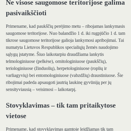
Ne visose saugomose teritorijose galima
pasivaikščioti
Primename, kad paukščių perėjimo metu – ribojamas lankymasis
saugomose teritorijose. Nuo balandžio 1 d. iki rugpjūčio 1 d. tam
tikrose saugomose teritorijose galioja lankymosi apribojimai. Tai
numatyta Lietuvos Respublikos specialiųjų žemės naudojimo
sąlygų įstatyme. Šiuo laikotarpiu draudžiama lankytis
telmologiniuose (pelkėse), ornitologiniuose (paukščių),
teriologiniuose (žinduolių), herpetologiniuose (roplių ir
varliagyvių) bei entomologiniuose (vabzdžių) draustiniuose. Šie
ribojimai padeda apsaugoti jautrią laukinę gyvūniją per jų
sensityviausią – veisimosi – laikotarpį.
Stovyklavimas – tik tam pritaikytose
vietose
Primename, kad stovyklavimas gamtoje leidžiamas tik tam