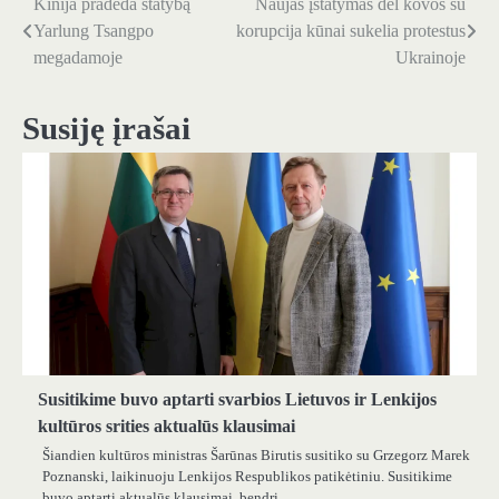
Kinija pradeda statybą
Naujas įstatymas dėl kovos su
Navigacija
Yarlung Tsangpo
korupcija kūnai sukelia protestus
tarp
megadamoje
Ukrainoje
įrašų
Susiję įrašai
Susitikime buvo aptarti svarbios Lietuvos ir Lenkijos
kultūros srities aktualūs klausimai
Šiandien kultūros ministras Šarūnas Birutis susitiko su Grzegorz Marek
Poznanski, laikinuoju Lenkijos Respublikos patikėtiniu. Susitikime
buvo aptarti aktualūs klausimai, bendri…