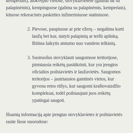
kemperiais), atokvėpio vietose, stovyklavietėse (galima tik su
palapinėmis), kempinguose (galima su palapinėmis, kemperiais),
kituose rekreacinės paskirties inžineriniuose statiniuose.
Pievose, paupiuose ar prie ežerų – negalima kurti
laužų bet kur, statyti palapinių ar teršti aplinką.
Būtina laikytis atstumo nuo vandens telkinių.
Susiruošus stovyklauti saugomose teritorijose,
pirmiausia reikėtų pasitikrinti, kur yra įrengtos
oficialios poilsiavietės ir laužavietės. Saugomos
teritorijos – jautriausios gamtinės vietos, kur
gyvena retos rūšys, kur saugomi kraštovaizdžio
kompleksai, todėl poilsiaujant juos reikėtų
ypatingai saugoti.
Išsamią informaciją apie įrengtas stovyklavietes ir poilsiavietės
rasite šiose nuorodose: