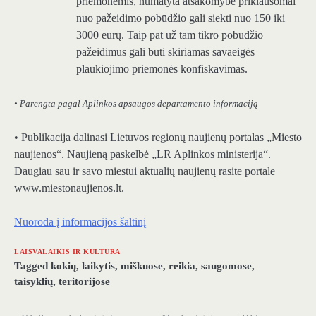
priemonėmis, numatyta atsakomybė priklausomai
nuo pažeidimo pobūdžio gali siekti nuo 150 iki
3000 eurų. Taip pat už tam tikro pobūdžio
pažeidimus gali būti skiriamas savaeigės
plaukiojimo priemonės konfiskavimas.
• Parengta pagal Aplinkos apsaugos departamento informaciją
• Publikacija dalinasi Lietuvos regionų naujienų portalas „Miesto
naujienos“. Naujieną paskelbė „LR Aplinkos ministerija“.
Daugiau sau ir savo miestui aktualių naujienų rasite portale
www.miestonaujienos.lt.
Nuoroda į informacijos šaltinį
LAISVALAIKIS IR KULTŪRA
Tagged
kokių
,
laikytis
,
miškuose
,
reikia
,
saugomose
,
taisyklių
,
teritorijose