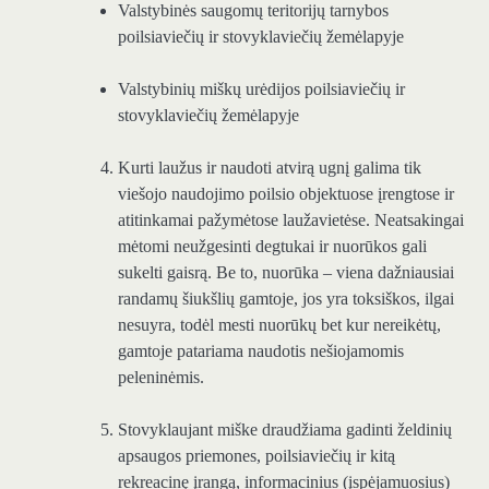
Valstybinės saugomų teritorijų tarnybos
poilsiaviečių ir stovyklaviečių žemėlapyje
Valstybinių miškų urėdijos poilsiaviečių ir
stovyklaviečių žemėlapyje
Kurti laužus ir naudoti atvirą ugnį galima tik
viešojo naudojimo poilsio objektuose įrengtose ir
atitinkamai pažymėtose laužavietėse. Neatsakingai
mėtomi neužgesinti degtukai ir nuorūkos gali
sukelti gaisrą. Be to, nuorūka – viena dažniausiai
randamų šiukšlių gamtoje, jos yra toksiškos, ilgai
nesuyra, todėl mesti nuorūkų bet kur nereikėtų,
gamtoje patariama naudotis nešiojamomis
peleninėmis.
Stovyklaujant miške draudžiama gadinti želdinių
apsaugos priemones, poilsiaviečių ir kitą
rekreacinę įrangą, informacinius (įspėjamuosius)