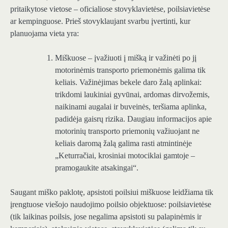
pritaikytose vietose – oficialiose stovyklavietėse, poilsiavietėse
ar kempinguose. Prieš stovyklaujant svarbu įvertinti, kur
planuojama vieta yra:
Miškuose – įvažiuoti į mišką ir važinėti po jį
motorinėmis transporto priemonėmis galima tik
keliais. Važinėjimas bekele daro žalą aplinkai:
trikdomi laukiniai gyvūnai, ardomas dirvožemis,
naikinami augalai ir buveinės, teršiama aplinka,
padidėja gaisrų rizika. Daugiau informacijos apie
motorinių transporto priemonių važiuojant ne
keliais daromą žalą galima rasti atmintinėje
„Keturračiai, krosiniai motociklai gamtoje –
pramogaukite atsakingai“.
Saugant miško paklotę, apsistoti poilsiui miškuose leidžiama tik
įrengtuose viešojo naudojimo poilsio objektuose: poilsiavietėse
(tik laikinas poilsis, jose negalima apsistoti su palapinėmis ir