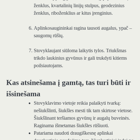
ženklus, kvartalinių linijų stulpus, geodezinius
ženklus, riboženklius ar kitus įrenginius.
Aplinkosaugininkai ragina tausoti augalus, ypač –
saugomų rūšių.
Stovyklaujant siūloma laikytis tylos. Triukšmas
trikdo laukinius gyvūnus ir gali trukdyti kitiems
poilsiautojams.
Kas atsinešama į gamtą, tas turi būti ir
išsinešama
Stovyklavimo vietoje reikia palaikyti tvarką:
nešiukšlinti, šiukšles mesti tik tam skirtose vietose.
Šiukšlinant teršiamos gyvūnų ir augalų buveinės.
Raginama išmetamas šiukšles rūšiuoti.
Patariama naudoti draugiškesnę aplinkai