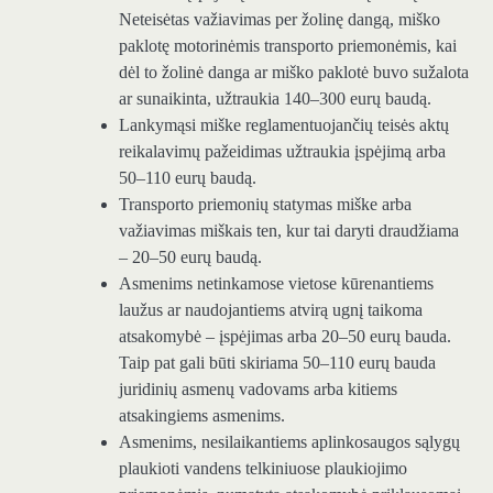
Neteisėtas važiavimas per žolinę dangą, miško
paklotę motorinėmis transporto priemonėmis, kai
dėl to žolinė danga ar miško paklotė buvo sužalota
ar sunaikinta, užtraukia 140–300 eurų baudą.
Lankymąsi miške reglamentuojančių teisės aktų
reikalavimų pažeidimas užtraukia įspėjimą arba
50–110 eurų baudą.
Transporto priemonių statymas miške arba
važiavimas miškais ten, kur tai daryti draudžiama
– 20–50 eurų baudą.
Asmenims netinkamose vietose kūrenantiems
laužus ar naudojantiems atvirą ugnį taikoma
atsakomybė – įspėjimas arba 20–50 eurų bauda.
Taip pat gali būti skiriama 50–110 eurų bauda
juridinių asmenų vadovams arba kitiems
atsakingiems asmenims.
Asmenims, nesilaikantiems aplinkosaugos sąlygų
plaukioti vandens telkiniuose plaukiojimo