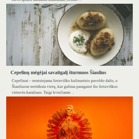
Cepelinų mėgėjai savaitgalį šturmuos Šiaulius
Cepelinai – neatsiejama lietuviško kulinarinio paveldo dalis, o
Šiauliuose netrūksta vietų, kur galima paragauti šio lietuviškos
virtuvės karaliaus. Taigi kviečiame…