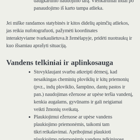
daugkartinio naudojimo tarą. Vienkartiniai indai po
panaudojimo iš karto tampa atlieka.
Jei miške randamos statybinės ir kitos didelių apimčių atliekos,
jas reikia nufotografuoti, pažymėti koordinates
interaktyviame tvarkaulietuva.lt žemėlapyje, pridėti nuotraukų ir
kuo išsamiau aprašyti situaciją.
Vandens telkiniai ir aplinkosauga
Stovyklaujant svarbu atkreipti dėmesį, kad
nesaikingas cheminių ploviklių ir kitų priemonių
(pvz., indų ploviklio, šampūno, dantų pastos ir
pan.) naudojimas ežeruose ar upėse teršia vandenį,
kenkia augalams, gyvūnams ir gali neigiamai
veikti žmonių sveikatą.
Plaukiojimui ežeruose ar upėse vandens
plaukiojimo priemonėmis, taikomi tam
tikri reikalavimai. Apribojimai plaukioti
plaukiojimo priemonėmis vandens telkiniuose