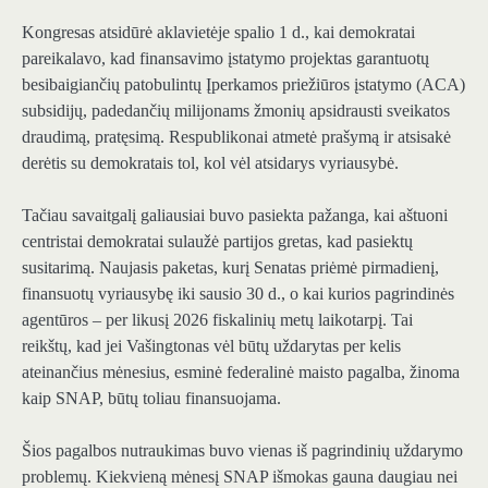
Kongresas atsidūrė aklavietėje spalio 1 d., kai demokratai
pareikalavo, kad finansavimo įstatymo projektas garantuotų
besibaigiančių patobulintų Įperkamos priežiūros įstatymo (ACA)
subsidijų, padedančių milijonams žmonių apsidrausti sveikatos
draudimą, pratęsimą. Respublikonai atmetė prašymą ir atsisakė
derėtis su demokratais tol, kol vėl atsidarys vyriausybė.
Tačiau savaitgalį galiausiai buvo pasiekta pažanga, kai aštuoni
centristai demokratai sulaužė partijos gretas, kad pasiektų
susitarimą. Naujasis paketas, kurį Senatas priėmė pirmadienį,
finansuotų vyriausybę iki sausio 30 d., o kai kurios pagrindinės
agentūros – per likusį 2026 fiskalinių metų laikotarpį. Tai
reikštų, kad jei Vašingtonas vėl būtų uždarytas per kelis
ateinančius mėnesius, esminė federalinė maisto pagalba, žinoma
kaip SNAP, būtų toliau finansuojama.
Šios pagalbos nutraukimas buvo vienas iš pagrindinių uždarymo
problemų. Kiekvieną mėnesį SNAP išmokas gauna daugiau nei