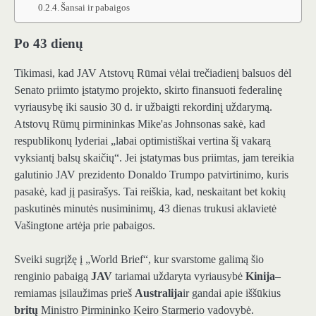
Šansai ir pabaigos
Po 43 dienų
Tikimasi, kad JAV Atstovų Rūmai vėlai trečiadienį balsuos dėl
Senato priimto įstatymo projekto, skirto finansuoti federalinę
vyriausybę iki sausio 30 d. ir užbaigti rekordinį uždarymą.
Atstovų Rūmų pirmininkas Mike'as Johnsonas sakė, kad
respublikonų lyderiai „labai optimistiškai vertina šį vakarą
vyksiantį balsų skaičių“. Jei įstatymas bus priimtas, jam tereikia
galutinio JAV prezidento Donaldo Trumpo patvirtinimo, kuris
pasakė, kad jį pasirašys. Tai reiškia, kad, neskaitant bet kokių
paskutinės minutės nusiminimų, 43 dienas trukusi aklavietė
Vašingtone artėja prie pabaigos.
Sveiki sugrįžę į „World Brief“, kur svarstome galimą šio
renginio pabaigą
JAV
tariamai uždaryta vyriausybė
Kinija
–
remiamas įsilaužimas prieš
Australija
ir gandai apie iššūkius
britų
Ministro Pirmininko Keiro Starmerio vadovybė.