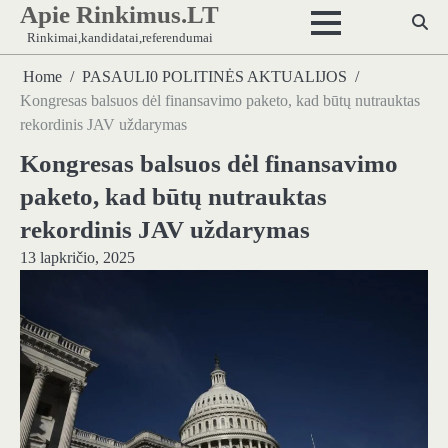
Apie Rinkimus.LT
Skip
to
Rinkimai,kandidatai,referendumai
content
Home
PASAULI0 POLITINĖS AKTUALIJOS
Kongresas balsuos dėl finansavimo paketo, kad būtų nutrauktas
rekordinis JAV uždarymas
Kongresas balsuos dėl finansavimo
paketo, kad būtų nutrauktas
rekordinis JAV uždarymas
13 lapkričio, 2025