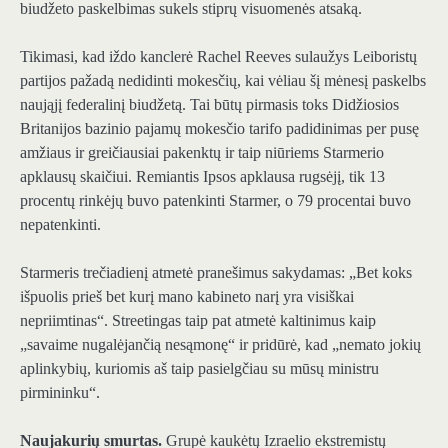
biudžeto paskelbimas sukels stiprų visuomenės atsaką.
Tikimasi, kad iždo kanclerė Rachel Reeves sulaužys Leiboristų
partijos pažadą nedidinti mokesčių, kai vėliau šį mėnesį paskelbs
naująjį federalinį biudžetą. Tai būtų pirmasis toks Didžiosios
Britanijos bazinio pajamų mokesčio tarifo padidinimas per pusę
amžiaus ir greičiausiai pakenktų ir taip niūriems Starmerio
apklausų skaičiui. Remiantis Ipsos apklausa rugsėjį, tik 13
procentų rinkėjų buvo patenkinti Starmer, o 79 procentai buvo
nepatenkinti.
Starmeris trečiadienį atmetė pranešimus sakydamas: „Bet koks
išpuolis prieš bet kurį mano kabineto narį yra visiškai
nepriimtinas“. Streetingas taip pat atmetė kaltinimus kaip
„savaime nugalėjančią nesąmonę“ ir pridūrė, kad „nemato jokių
aplinkybių, kuriomis aš taip pasielgčiau su mūsų ministru
pirmininku“.
Naujakurių smurtas.
Grupė kaukėtų Izraelio ekstremistų