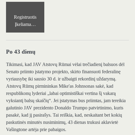
Registruotis
Įkeliama…
Po 43 dienų
Tikimasi, kad JAV Atstovų Rūmai vėlai trečiadienį balsuos dėl
Senato priimto įstatymo projekto, skirto finansuoti federalinę
vyriausybę iki sausio 30 d. ir užbaigti rekordinį uždarymą.
Atstovų Rūmų pirmininkas Mike'as Johnsonas sakė, kad
respublikonų lyderiai „labai optimistiškai vertina šį vakarą
vyksiantį balsų skaičių“. Jei įstatymas bus priimtas, jam tereikia
galutinio JAV prezidento Donaldo Trumpo patvirtinimo, kuris
pasakė, kad jį pasirašys. Tai reiškia, kad, neskaitant bet kokių
paskutinės minutės nusiminimų, 43 dienas trukusi aklavietė
Vašingtone artėja prie pabaigos.