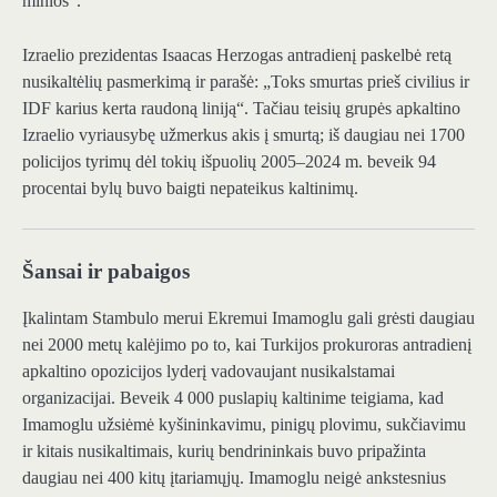
minios“.
Izraelio prezidentas Isaacas Herzogas antradienį paskelbė retą
nusikaltėlių pasmerkimą ir parašė: „Toks smurtas prieš civilius ir
IDF karius kerta raudoną liniją“. Tačiau teisių grupės apkaltino
Izraelio vyriausybę užmerkus akis į smurtą; iš daugiau nei 1700
policijos tyrimų dėl tokių išpuolių 2005–2024 m. beveik 94
procentai bylų buvo baigti nepateikus kaltinimų.
Šansai ir pabaigos
Įkalintam Stambulo merui Ekremui Imamoglu gali grėsti daugiau
nei 2000 metų kalėjimo po to, kai Turkijos prokuroras antradienį
apkaltino opozicijos lyderį vadovaujant nusikalstamai
organizacijai. Beveik 4 000 puslapių kaltinime teigiama, kad
Imamoglu užsiėmė kyšininkavimu, pinigų plovimu, sukčiavimu
ir kitais nusikaltimais, kurių bendrininkais buvo pripažinta
daugiau nei 400 kitų įtariamųjų. Imamoglu neigė ankstesnius