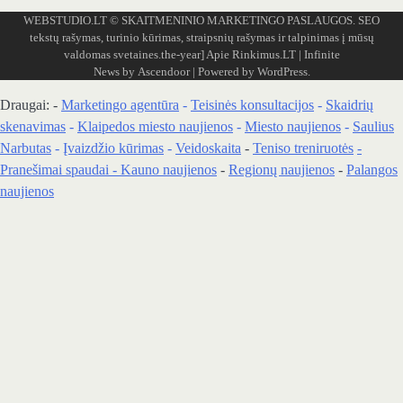
WEBSTUDIO.LT
© SKAITMENINIO MARKETINGO PASLAUGOS. SEO
tekstų rašymas, turinio kūrimas, straipsnių rašymas ir talpinimas į mūsų
valdomas svetaines.the-year]
Apie Rinkimus.LT
| Infinite
News by
Ascendoor
| Powered by
WordPress
.
Draugai: -
Marketingo agentūra
-
Teisinės konsultacijos
-
Skaidrių
skenavimas
-
Klaipedos miesto naujienos
-
Miesto naujienos
-
Saulius
Narbutas
-
Įvaizdžio kūrimas
-
Veidoskaita
-
Teniso treniruotės
-
Pranešimai spaudai -
Kauno naujienos
-
Regionų naujienos
-
Palangos
naujienos