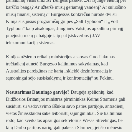
panaikintų visus tinklus? Burgess pasakė. „Ar išjungė elektrą per
karščio bangą? Ar užteršė mūsų geriamąjį vandenį? Ar suluošino
mūsų finansų sistemą?” Burgessas konkrečiai nurodė dvi su
Kinija susijusias programišių grupes „Salt Typhoon“ ir „Volt
Typhoon“ kaip atsakingas; Jungtinės Valstijos apkaltino pirmąjį
praėjusių metų pabaigoje taip pat įsiskverbus į JAV
telekomunikacijų sistemas.
Kinijos užsienio reikalų ministerijos atstovas Guo Jiakunas
trečiadienį atmetė Burgesso kaltinimus sakydamas, kad
Australijos pareigūnas ne kartą „skleidė dezinformaciją ir
sąmoningai sėjo susiskaldymą ir konfrontaciją“ su Pekinu.
Nesutarimas Dauningo gatvėje?
Daugėja spėlionių, kad
Didžiosios Britanijos ministras pirmininkas Keiras Starmeris gali
susidurti su vadovavimo iššūkiu savo paties partijoje, antradienį
vietos žiniasklaidai sakė leiboristų sąjungininkai. Šie kaltinimai
rodo, kad sveikatos apsaugos sekretorius Wesas Streetingas, be
kitų Darbo partijos narių, gali pakeisti Starmerį, jei šio mėnesio