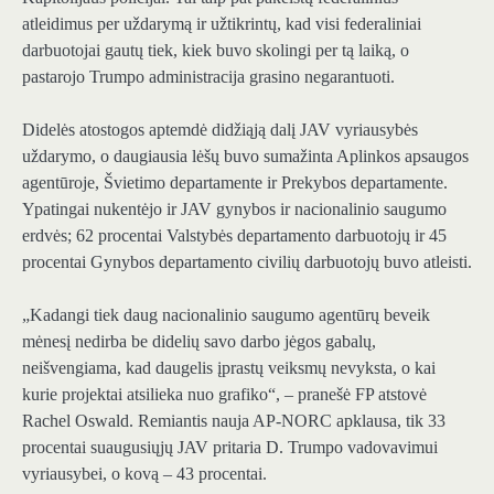
atleidimus per uždarymą ir užtikrintų, kad visi federaliniai
darbuotojai gautų tiek, kiek buvo skolingi per tą laiką, o
pastarojo Trumpo administracija grasino negarantuoti.
Didelės atostogos aptemdė didžiąją dalį JAV vyriausybės
uždarymo, o daugiausia lėšų buvo sumažinta Aplinkos apsaugos
agentūroje, Švietimo departamente ir Prekybos departamente.
Ypatingai nukentėjo ir JAV gynybos ir nacionalinio saugumo
erdvės; 62 procentai Valstybės departamento darbuotojų ir 45
procentai Gynybos departamento civilių darbuotojų buvo atleisti.
„Kadangi tiek daug nacionalinio saugumo agentūrų beveik
mėnesį nedirba be didelių savo darbo jėgos gabalų,
neišvengiama, kad daugelis įprastų veiksmų nevyksta, o kai
kurie projektai atsilieka nuo grafiko“, – pranešė FP atstovė
Rachel Oswald. Remiantis nauja AP-NORC apklausa, tik 33
procentai suaugusiųjų JAV pritaria D. Trumpo vadovavimui
vyriausybei, o kovą – 43 procentai.