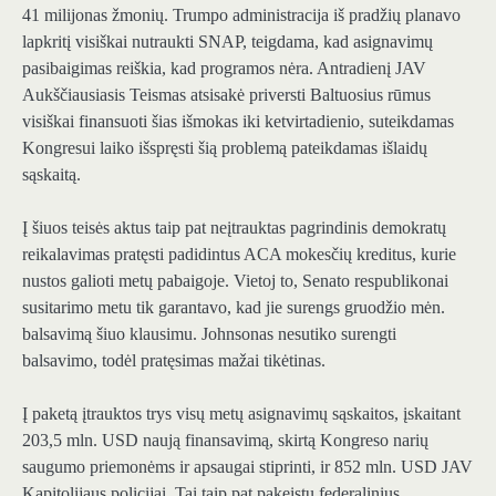
41 milijonas žmonių. Trumpo administracija iš pradžių planavo
lapkritį visiškai nutraukti SNAP, teigdama, kad asignavimų
pasibaigimas reiškia, kad programos nėra. Antradienį JAV
Aukščiausiasis Teismas atsisakė priversti Baltuosius rūmus
visiškai finansuoti šias išmokas iki ketvirtadienio, suteikdamas
Kongresui laiko išspręsti šią problemą pateikdamas išlaidų
sąskaitą.
Į šiuos teisės aktus taip pat neįtrauktas pagrindinis demokratų
reikalavimas pratęsti padidintus ACA mokesčių kreditus, kurie
nustos galioti metų pabaigoje. Vietoj to, Senato respublikonai
susitarimo metu tik garantavo, kad jie surengs gruodžio mėn.
balsavimą šiuo klausimu. Johnsonas nesutiko surengti
balsavimo, todėl pratęsimas mažai tikėtinas.
Į paketą įtrauktos trys visų metų asignavimų sąskaitos, įskaitant
203,5 mln. USD naują finansavimą, skirtą Kongreso narių
saugumo priemonėms ir apsaugai stiprinti, ir 852 mln. USD JAV
Kapitolijaus policijai. Tai taip pat pakeistų federalinius