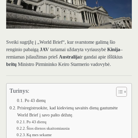
Sveiki sugrįžę į „World Brief“, kur svarstome galimą šio
renginio pabaigą
JAV
tariamai uždaryta vyriausybė
Kinija
–
remiamas įsilaužimas prieš
Australija
ir gandai apie iššūkius
britų
Ministro Pirmininko Keiro Starmerio vadovybė.
Turinys:
Po 43 dienų
Prisiregistruokite, kad kiekvieną savaitės dieną gautumėte
World Brief į savo pašto dėžutę.
Po 43 dienų
Šios dienos skaitomiausia
Ką mes sekame