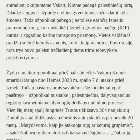
antradienį okupuotame Vakarų Krante padegė palestiniečių turtą,
išdaužė langus ir užpuolė civilius gyventojus, sužeisdami kelis
žmones. Tada užpuolikai pabėgo į netoliese esančią Izraelio
pramoninę zoną, kur nusitaikė į Izraelio gynybos pajėgų (IDF)
karius ir apgadino karinę transporto priemonę. Vietos valdžia iš
pradžių suėmė keturis asmenis, kurie, kaip manoma, buvo susiję,
nors trys buvo paleisti trečiadienį; tiems trims tebevyksta
policijos tyrimas.
Žydų naujakurių puolimai prieš palestiniečius Vakarų Krante
smarkiai išaugo nuo Hamas 2023 m. spalio 7 d. atakos prieš
Izraelį. Tačiau pastarosiomis savaitėmis šie incidentai ypač
paaštrėjo – užpuolikai nusitaikė į palestiniečius, dalyvaujančius
regiono kasmetiniame alyvuogių derliaus nuėmimo procese.
Vien šių metų spalį Jungtinės Tautos užfiksavo 264 naujakurių
išpuolius – tai didžiausias mėnesinis aukų skaičius per beveik 20
metų. „Matydavome, kaip jie atakuoja trijų ar keturių grupėmis“,
– sakė Nabluso gubernatorius Ghassanas Daghlasas. „Dabar jų