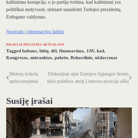
kaltinimus korupcija, o jo partija tvirtina, kad kaltinimai yra
politiškai motyvuoti, siekiant sunaikinti Turkijos prezidentą.
Erdogano valdymas.
Nuoroda į informacijos šaltinį
PASAULI0 POLITINĖS AKTUALIJOS
Tagged
balsuos
,
būtų
,
dėl
,
finansavimo
,
JAV
,
kad
,
Kongresas
,
nutrauktas
,
paketo
,
Rekordinis
,
uždarymas
Moterų lyderių
Diskusijoje apie Europos Sąjungos žemės
Navigacija
apdovanojimai
ūkio politikos ateitį Lietuvos pozicija aiški
tarp
įrašų
Susiję įrašai