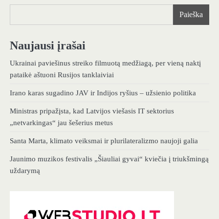
Paieška
Naujausi įrašai
Ukrainai paviešinus streiko filmuotą medžiagą, per vieną naktį
pataikė aštuoni Rusijos tanklaiviai
Irano karas sugadino JAV ir Indijos ryšius – užsienio politika
Ministras pripažįsta, kad Latvijos viešasis IT sektorius
„netvarkingas“ jau šešerius metus
Santa Marta, klimato veiksmai ir plurilateralizmo naujoji galia
Jaunimo muzikos festivalis „Šiauliai gyvai“ kviečia į triukšmingą
uždarymą