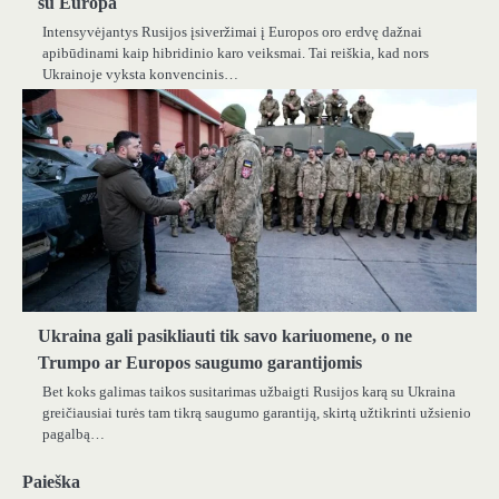
su Europa
Intensyvėjantys Rusijos įsiveržimai į Europos oro erdvę dažnai
apibūdinami kaip hibridinio karo veiksmai. Tai reiškia, kad nors
Ukrainoje vyksta konvencinis…
Ukraina gali pasikliauti tik savo kariuomene, o ne
Trumpo ar Europos saugumo garantijomis
Bet koks galimas taikos susitarimas užbaigti Rusijos karą su Ukraina
greičiausiai turės tam tikrą saugumo garantiją, skirtą užtikrinti užsienio
pagalbą…
Paieška