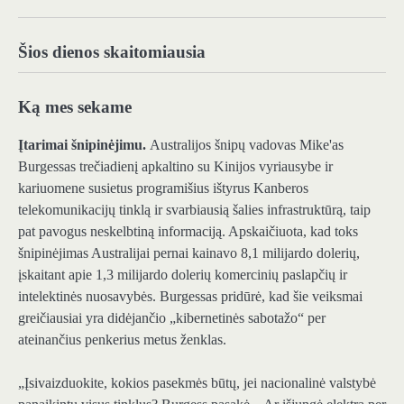
Šios dienos skaitomiausia
Ką mes sekame
Įtarimai šnipinėjimu.
Australijos šnipų vadovas Mike'as
Burgessas trečiadienį apkaltino su Kinijos vyriausybe ir
kariuomene susietus programišius ištyrus Kanberos
telekomunikacijų tinklą ir svarbiausią šalies infrastruktūrą, taip
pat pavogus neskelbtiną informaciją. Apskaičiuota, kad toks
šnipinėjimas Australijai pernai kainavo 8,1 milijardo dolerių,
įskaitant apie 1,3 milijardo dolerių komercinių paslapčių ir
intelektinės nuosavybės. Burgessas pridūrė, kad šie veiksmai
greičiausiai yra didėjančio „kibernetinės sabotažo“ per
ateinančius penkerius metus ženklas.
„Įsivaizduokite, kokios pasekmės būtų, jei nacionalinė valstybė