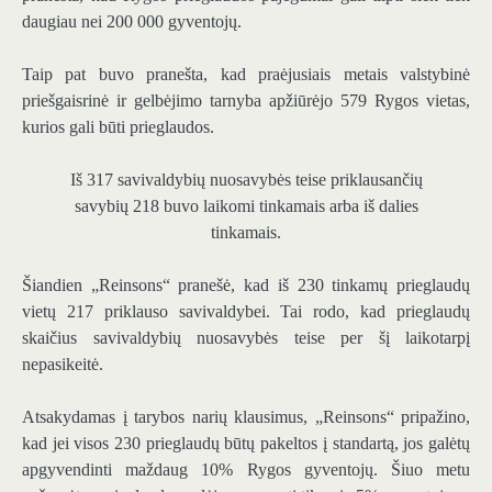
daugiau nei 200 000 gyventojų.
Taip pat buvo pranešta, kad praėjusiais metais valstybinė
priešgaisrinė ir gelbėjimo tarnyba apžiūrėjo 579 Rygos vietas,
kurios gali būti prieglaudos.
Iš 317 savivaldybių nuosavybės teise priklausančių
savybių 218 buvo laikomi tinkamais arba iš dalies
tinkamais.
Šiandien „Reinsons“ pranešė, kad iš 230 tinkamų prieglaudų
vietų 217 priklauso savivaldybei. Tai rodo, kad prieglaudų
skaičius savivaldybių nuosavybės teise per šį laikotarpį
nepasikeitė.
Atsakydamas į tarybos narių klausimus, „Reinsons“ pripažino,
kad jei visos 230 prieglaudų būtų pakeltos į standartą, jos galėtų
apgyvendinti maždaug 10% Rygos gyventojų. Šiuo metu