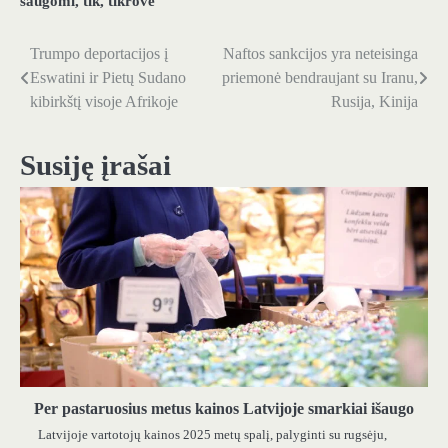
saugomi
,
tik
,
tikrovė
Trumpo deportacijos į
Naftos sankcijos yra neteisinga
Navigacija
Eswatini ir Pietų Sudano
priemonė bendraujant su Iranu,
tarp
kibirkštį visoje Afrikoje
Rusija, Kinija
įrašų
Susiję įrašai
Per pastaruosius metus kainos Latvijoje smarkiai išaugo
Latvijoje vartotojų kainos 2025 metų spalį, palyginti su rugsėju,