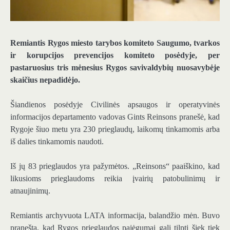
Remiantis Rygos miesto tarybos komiteto Saugumo, tvarkos
ir korupcijos prevencijos komiteto posėdyje, per
pastaruosius tris mėnesius Rygos savivaldybių nuosavybėje
skaičius nepadidėjo.
Šiandienos posėdyje Civilinės apsaugos ir operatyvinės
informacijos departamento vadovas Gints Reinsons pranešė, kad
Rygoje šiuo metu yra 230 prieglaudų, laikomų tinkamomis arba
iš dalies tinkamomis naudoti.
Iš jų 83 prieglaudos yra pažymėtos. „Reinsons“ paaiškino, kad
likusioms prieglaudoms reikia įvairių patobulinimų ir
atnaujinimų.
Remiantis archyvuota LATA informacija, balandžio mėn. Buvo
pranešta, kad Rygos prieglaudos pajėgumai gali tilpti šiek tiek