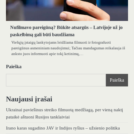
Nufilmavo pareigūną? Būkite atsargūs – Latvijoje už jo
paskelbimą gali būti baudžiama
Viešųjų įstaigų lankytojams leidžiama filmuoti ir fotografuoti
pareigūnus asmeniniam naudojimui; Tačiau mandagumas reikalauja iš
anksto juos informuoti apie tokį ketinimą,…
Paieška
Paieška
Naujausi įrašai
Ukrainai paviešinus streiko filmuotą medžiagą, per vieną naktį
pataikė aštuoni Rusijos tanklaiviai
Irano karas sugadino JAV ir Indijos ryšius – užsienio politika