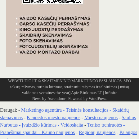
WEBSTUDIO.LT
© SKAITMENINIO MARKETINGO PASLAUGOS. SEO
tekstų rašymas, turinio kūrimas, straipsnių rašymas ir talpinimas į mūsų
valdomas svetaines.the-year]
Apie Rinkimus.LT
| Infinite
News by
Ascendoor
| Powered by
WordPress
.
Draugai: -
Marketingo agentūra
-
Teisinės konsultacijos
-
Skaidrių
skenavimas
-
Klaipedos miesto naujienos
-
Miesto naujienos
-
Saulius
Narbutas
-
Įvaizdžio kūrimas
-
Veidoskaita
-
Teniso treniruotės
-
Pranešimai spaudai -
Kauno naujienos
-
Regionų naujienos
-
Palangos