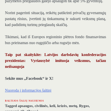
pažymėtos prieglaudos galėjo apsaugoti tik apie 5% gyventojų.
Norint pagerinti situaciją, reikėtų patikrinti privačių gyvenamųjų
pastatų rūsius, įvertinti jų tinkamumą ir sukurti veiksmų planą,
kad padidintų turimų prieglaudų skaičių.
Tikimasi, kad iš Europos regioninio plėtros fondo finansavimas
bus prieinamas nuo rugpjūčio arba rugsėjo mėn.
Taip pat skaitykite: Latvijos darbdavių konfederacijos
prezidentas: Vyriausybė imituoja veiksmus, tačiau
neišsaugoja
Sekite mus „Facebook“ ir X!
Nuoroda į informacijos šaltinį
BALTIJOS ŠALIŲ NAUJIENOS
Tagged
apsaugos
,
civilinės
,
keli
,
krizės
,
metų
,
Rygos
,