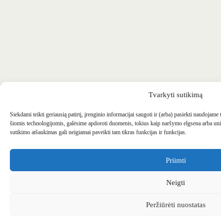
Tvarkyti sutikimą
Siekdami teikti geriausią patirtį, įrenginio informacijai saugoti ir (arba) pasiekti naudojame
šiomis technologijomis, galėsime apdoroti duomenis, tokius kaip naršymo elgsena arba uni
sutikimo atšaukimas gali neigiamai paveikti tam tikras funkcijas ir funkcijas.
Priimti
Neigti
Peržiūrėti nuostatas