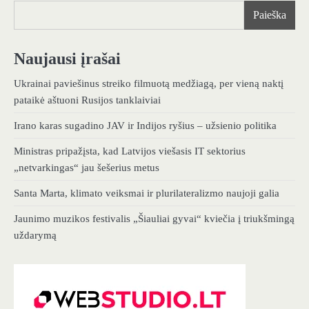
Paieška
Naujausi įrašai
Ukrainai paviešinus streiko filmuotą medžiagą, per vieną naktį
pataikė aštuoni Rusijos tanklaiviai
Irano karas sugadino JAV ir Indijos ryšius – užsienio politika
Ministras pripažįsta, kad Latvijos viešasis IT sektorius
„netvarkingas“ jau šešerius metus
Santa Marta, klimato veiksmai ir plurilateralizmo naujoji galia
Jaunimo muzikos festivalis „Šiauliai gyvai“ kviečia į triukšmingą
uždarymą