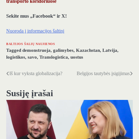
transporto koridoriuose
Sekite mus „Facebook“ ir X!
Nuoroda į informacijos šaltinį
BALTIJOS ŠALIŲ NAUJIENOS
Tagged
demonstruoja
,
galimybes
,
Kazachstan
,
Latvija
,
logistikos
,
savo
,
Translogistica
,
uostus
Iš kur vyksta globalizacija?
Belgijos tautybės įsigijimas
Navigacija
tarp
Susiję įrašai
įrašų