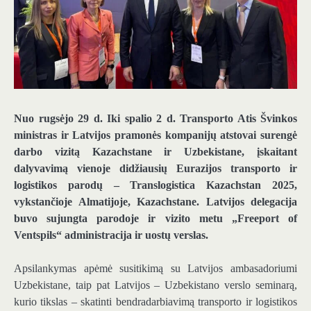
Nuo rugsėjo 29 d. Iki spalio 2 d. Transporto Atis Švinkos
ministras ir Latvijos pramonės kompanijų atstovai surengė
darbo vizitą Kazachstane ir Uzbekistane, įskaitant
dalyvavimą vienoje didžiausių Eurazijos transporto ir
logistikos parodų – Translogistica Kazachstan 2025,
vykstančioje Almatijoje, Kazachstane. Latvijos delegacija
buvo sujungta parodoje ir vizito metu „Freeport of
Ventspils“ administracija ir uostų verslas.
Apsilankymas apėmė susitikimą su Latvijos ambasadoriumi
Uzbekistane, taip pat Latvijos – Uzbekistano verslo seminarą,
kurio tikslas – skatinti bendradarbiavimą transporto ir logistikos