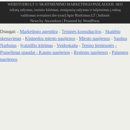
WEBSTUDIO.LT
© SKAITMENINIO MARKETINGO PASLAUGOS. SEO
tekstų rašymas, turinio kūrimas, straipsnių rašymas ir talpinimas į mūsų
valdomas svetaines.the-year]
Apie Rinkimus.LT
| Infinite
News by
Ascendoor
| Powered by
WordPress
.
Draugai: -
Marketingo agentūra
-
Teisinės konsultacijos
-
Skaidrių
skenavimas
-
Klaipedos miesto naujienos
-
Miesto naujienos
-
Saulius
Narbutas
-
Įvaizdžio kūrimas
-
Veidoskaita
-
Teniso treniruotės
-
Pranešimai spaudai -
Kauno naujienos
-
Regionų naujienos
-
Palangos
naujienos