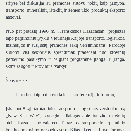
srityse bei diskusijas su pramonės atstovų, tokių kaip gamyba,
transporto, mineralinių išteklių ir žemės ūkio produktų eksporto
atstovai.
Nuo pat pradžių 1996 m. „Transkistica Kazachstan“ projektas
tapo pagrindiniu įvykiu Vidurinėje Azijoje transporto, logistikos,
inžinerijos ir susijusių pramonės šakų verslininkams. Parodoje
siūlomi visi sektoriaus sprendimai: pradedant nuo krovinių
perkėlimo palaikymo ir baigiant programine įranga ir įranga,
skirta saugoti ir krovinius tvarkyti.
Šiais metais,
Parodoje taip pat buvo keletas konferencijų ir forumų,
Įskaitant 8 -ąjį tarptautinio transporto ir logistikos verslo forumą
„New Silk Way“, strateginis dialogas apie tranzito maršrutų
ateitį, Kazachstano vaidmenį Eurazijos transporte ir tarptautinio
bendradarbiavimo perspektyvose. Kitas akcentas buvo forumas