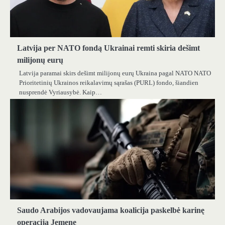
Latvija per NATO fondą Ukrainai remti skiria dešimt
milijonų eurų
Latvija paramai skirs dešimt milijonų eurų Ukraina pagal NATO NATO
Prioritetinių Ukrainos reikalavimų sąrašas (PURL) fondo, šiandien
nusprendė Vyriausybė. Kaip…
Saudo Arabijos vadovaujama koalicija paskelbė karinę
operaciją Jemene