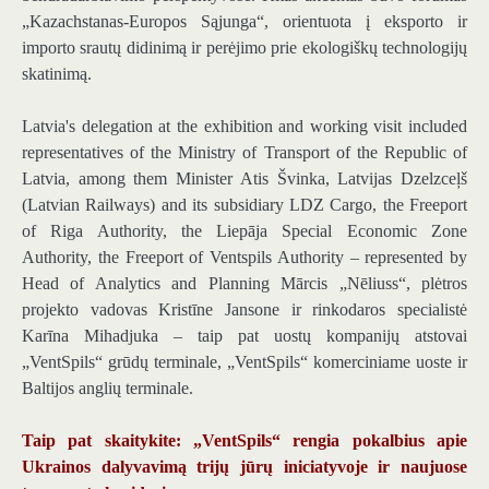
„Kazachstanas-Europos Sąjunga“, orientuota į eksporto ir
importo srautų didinimą ir perėjimo prie ekologiškų technologijų
skatinimą.
Latvia's delegation at the exhibition and working visit included
representatives of the Ministry of Transport of the Republic of
Latvia, among them Minister Atis Švinka, Latvijas Dzelzceļš
(Latvian Railways) and its subsidiary LDZ Cargo, the Freeport
of Riga Authority, the Liepāja Special Economic Zone
Authority, the Freeport of Ventspils Authority – represented by
Head of Analytics and Planning Mārcis „Nēliuss“, plėtros
projekto vadovas Kristīne Jansone ir rinkodaros specialistė
Karīna Mihadjuka – taip pat uostų kompanijų atstovai
„VentSpils“ grūdų terminale, „VentSpils“ komerciniame uoste ir
Baltijos anglių terminale.
Taip pat skaitykite: „VentSpils“ rengia pokalbius apie
Ukrainos dalyvavimą trijų jūrų iniciatyvoje ir naujuose