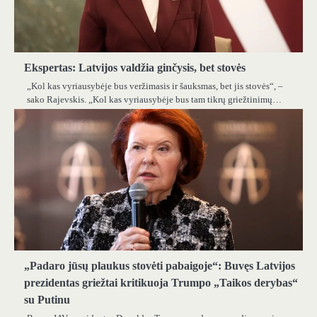
Ekspertas: Latvijos valdžia ginčysis, bet stovės
„Kol kas vyriausybėje bus veržimasis ir šauksmas, bet jis stovės“, –
sako Rajevskis. „Kol kas vyriausybėje bus tam tikrų griežtinimų…
„Padaro jūsų plaukus stovėti pabaigoje“: Buvęs Latvijos
prezidentas griežtai kritikuoja Trumpo „Taikos derybas“
su Putinu