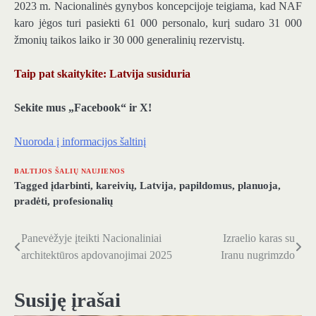
2023 m. Nacionalinės gynybos koncepcijoje teigiama, kad NAF
karo jėgos turi pasiekti 61 000 personalo, kurį sudaro 31 000
žmonių taikos laiko ir 30 000 generalinių rezervistų.
Taip pat skaitykite: Latvija susiduria
Sekite mus „Facebook“ ir X!
Nuoroda į informacijos šaltinį
BALTIJOS ŠALIŲ NAUJIENOS
Tagged
įdarbinti
,
kareivių
,
Latvija
,
papildomus
,
planuoja
,
pradėti
,
profesionalių
Panevėžyje įteikti Nacionaliniai
Izraelio karas su
Navigacija
architektūros apdovanojimai 2025
Iranu nugrimzdo
tarp
įrašų
Susiję įrašai