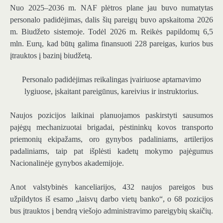
Nuo 2025–2036 m. NAF plėtros plane jau buvo numatytas
personalo padidėjimas, dalis šių pareigų buvo apskaitoma 2026
m. Biudžeto sistemoje. Todėl 2026 m. Reikės papildomų 6,5
mln. Eurų, kad būtų galima finansuoti 228 pareigas, kurios bus
įtrauktos į bazinį biudžetą.
Personalo padidėjimas reikalingas įvairiuose aptarnavimo
lygiuose, įskaitant pareigūnus, kareivius ir instruktorius.
Naujos pozicijos laikinai planuojamos paskirstyti sausumos
pajėgų mechanizuotai brigadai, pėstininkų kovos transporto
priemonių ekipažams, oro gynybos padaliniams, artilerijos
padaliniams, taip pat išplėsti kadetų mokymo pajėgumus
Nacionalinėje gynybos akademijoje.
Anot valstybinės kanceliarijos, 432 naujos pareigos bus
užpildytos iš esamo „laisvų darbo vietų banko“, o 68 pozicijos
bus įtrauktos į bendrą viešojo administravimo pareigybių skaičių.