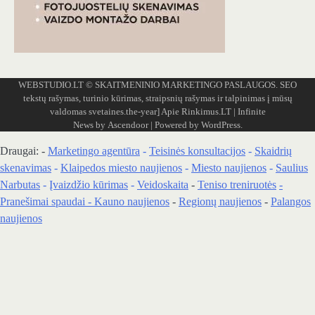
WEBSTUDIO.LT
© SKAITMENINIO MARKETINGO PASLAUGOS. SEO
tekstų rašymas, turinio kūrimas, straipsnių rašymas ir talpinimas į mūsų
valdomas svetaines.the-year]
Apie Rinkimus.LT
| Infinite
News by
Ascendoor
| Powered by
WordPress
.
Draugai: -
Marketingo agentūra
-
Teisinės konsultacijos
-
Skaidrių
skenavimas
-
Klaipedos miesto naujienos
-
Miesto naujienos
-
Saulius
Narbutas
-
Įvaizdžio kūrimas
-
Veidoskaita
-
Teniso treniruotės
-
Pranešimai spaudai -
Kauno naujienos
-
Regionų naujienos
-
Palangos
naujienos