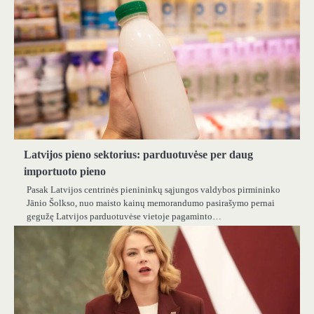
Latvijos pieno sektorius: parduotuvėse per daug
importuoto pieno
Pasak Latvijos centrinės pienininkų sąjungos valdybos pirmininko
Jānio Šolkso, nuo maisto kainų memorandumo pasirašymo pernai
gegužę Latvijos parduotuvėse vietoje pagaminto…