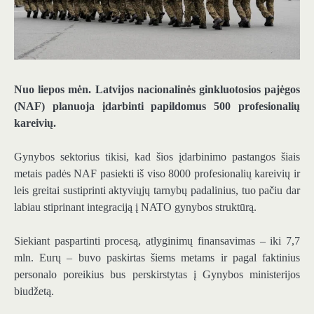
Nuo liepos mėn. Latvijos nacionalinės ginkluotosios pajėgos
(NAF) planuoja įdarbinti papildomus 500 profesionalių
kareivių.
Gynybos sektorius tikisi, kad šios įdarbinimo pastangos šiais
metais padės NAF pasiekti iš viso 8000 profesionalių kareivių ir
leis greitai sustiprinti aktyviųjų tarnybų padalinius, tuo pačiu dar
labiau stiprinant integraciją į NATO gynybos struktūrą.
Siekiant paspartinti procesą, atlyginimų finansavimas – iki 7,7
mln. Eurų – buvo paskirtas šiems metams ir pagal faktinius
personalo poreikius bus perskirstytas į Gynybos ministerijos
biudžetą.