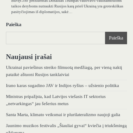
Buvęs JAV prezidentas Donaldas Trumpas vadovavo vadinamosioms
taikos deryboms nutraukti Rusijos karą prieš Ukrainą yra groteskiškas
pasityčiojimas iš diplomatijos, sakė…
Paieška
Paieška
Naujausi įrašai
Ukrainai paviešinus streiko filmuotą medžiagą, per vieną naktį
pataikė aštuoni Rusijos tanklaiviai
Irano karas sugadino JAV ir Indijos ryšius – užsienio politika
Ministras pripažįsta, kad Latvijos viešasis IT sektorius
„netvarkingas“ jau šešerius metus
Santa Marta, klimato veiksmai ir plurilateralizmo naujoji galia
Jaunimo muzikos festivalis „Šiauliai gyvai“ kviečia į triukšmingą
uždarymą