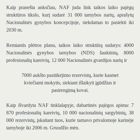
Kaip pranešta anksčiau, NAF juda link taikos laiko pajėgų
struktūros tikslo, kurį sudarė 31 000 tarnybos narių, aprašytų
Nacionalinės gynybos koncepcijoje, siekdamas to pasiekti iki
2030 m.
Remiantis plėtros planu, taikos laiko struktūrą sudarys: 4000
Nacionalinės gynybos tarnybos (NDS) šauktinių, 8000
profesionalių kareivių, 12 000 Nacionalinės gvardijos narių ir
7000 aukšto pasitikėjimo rezervistų, kurie kasmet
kviečiami mokytis, siekiant išlaikyti įgūdžius ir
pasirengimą kovai.
Kaip išvardyta NAF tinklalapyje, dabartinės pajėgos apima: 7
870 profesionalių kareivių, 10 000 nacionalinių sargybinių, 38
000 rezervistų, įskaitant tuos, kurie tarnavo privalomoje karinėje
tarnyboje iki 2006 m. Gruodžio mėn.