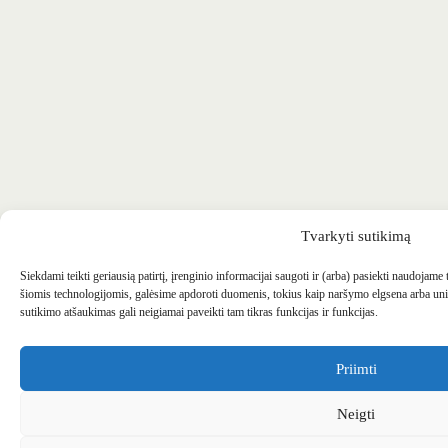
Tvarkyti sutikimą
Siekdami teikti geriausią patirtį, įrenginio informacijai saugoti ir (arba) pasiekti naudojame
šiomis technologijomis, galėsime apdoroti duomenis, tokius kaip naršymo elgsena arba uni
sutikimo atšaukimas gali neigiamai paveikti tam tikras funkcijas ir funkcijas.
Priimti
Neigti