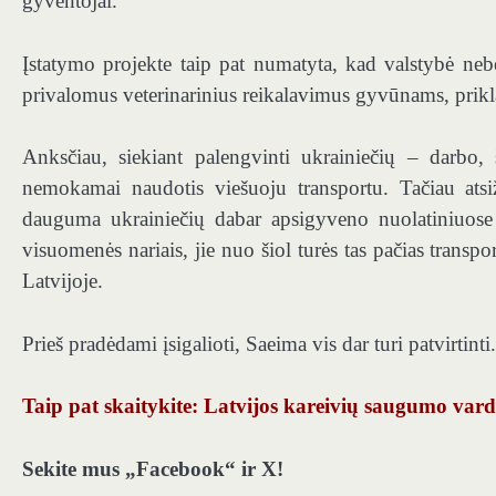
gyventojai.
Įstatymo projekte taip pat numatyta, kad valstybė nebeat
privalomus veterinarinius reikalavimus gyvūnams, prikl
Anksčiau, siekiant palengvinti ukrainiečių – darbo, 
nemokamai naudotis viešuoju transportu. Tačiau atsižv
dauguma ukrainiečių dabar apsigyveno nuolatiniuose r
visuomenės nariais, jie nuo šiol turės tas pačias transp
Latvijoje.
Prieš pradėdami įsigalioti, Saeima vis dar turi patvirtinti.
Taip pat skaitykite: Latvijos kareivių saugumo vardu
Sekite mus „Facebook“ ir X!