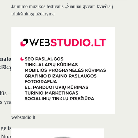
Jaunimo muzikos festivalis „Šiauliai gyvai“ kviečia į
triukšmingą uždarymą
umato
kišką
lūs –
s yra
webstudio.lt
gelis
. Nuo