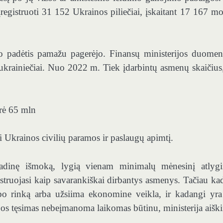
egistruoti 31 152 Ukrainos piliečiai, įskaitant 17 167 mot
o padėtis pamažu pagerėjo. Finansų ministerijos duomen
 ukrainiečiai. Nuo 2022 m. Tiek įdarbintų asmenų skaičius,
rė 65 mln
i Ukrainos civilių paramos ir paslaugų apimtį.
radinę išmoką, lygią vienam minimalų mėnesinį atlyg
struojasi kaip savarankiškai dirbantys asmenys. Tačiau ka
arbo rinką arba užsiima ekonomine veikla, ir kadangi yra
s tęsimas nebeįmanoma laikomas būtinu, ministerija aiški