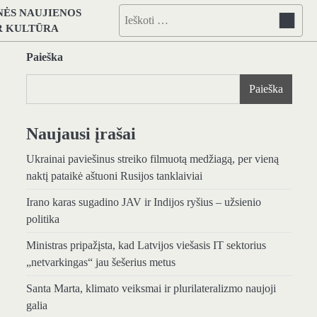
NĖS NAUJIENOS
Ieškoti:
IR KULTŪRA
Paieška
Paieška
Naujausi įrašai
Ukrainai paviešinus streiko filmuotą medžiagą, per vieną
naktį pataikė aštuoni Rusijos tanklaiviai
Irano karas sugadino JAV ir Indijos ryšius – užsienio
politika
Ministras pripažįsta, kad Latvijos viešasis IT sektorius
„netvarkingas“ jau šešerius metus
Santa Marta, klimato veiksmai ir plurilateralizmo naujoji
galia