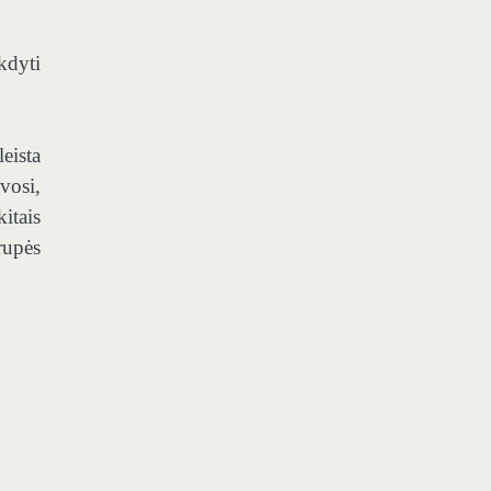
kdyti
eista
vosi,
itais
rupės