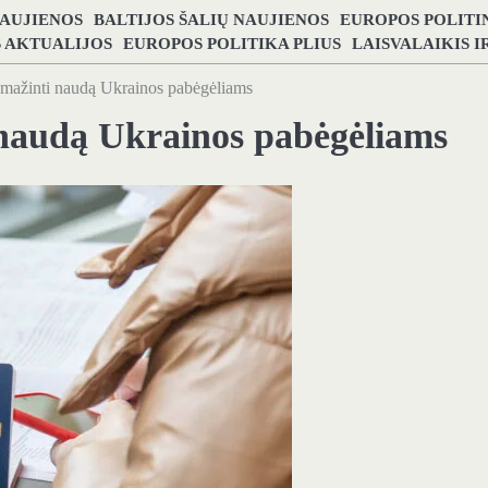
NAUJIENOS
BALTIJOS ŠALIŲ NAUJIENOS
EUROPOS POLITI
S AKTUALIJOS
EUROPOS POLITIKA PLIUS
LAISVALAIKIS 
umažinti naudą Ukrainos pabėgėliams
 naudą Ukrainos pabėgėliams