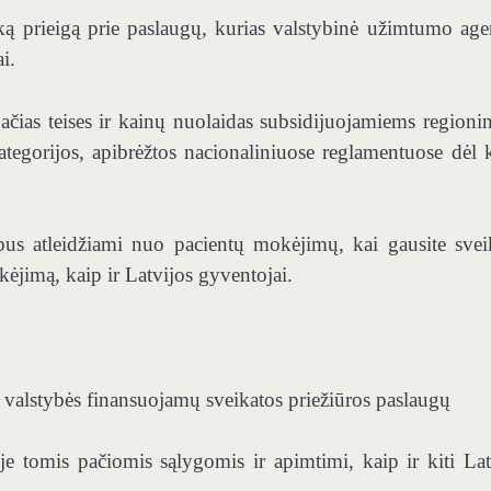
išką prieigą prie paslaugų, kurias valstybinė užimtumo age
i.
 pačias teises ir kainų nuolaidas subsidijuojamiems regioni
kategorijos, apibrėžtos nacionaliniuose reglamentuose dėl 
us atleidžiami nuo pacientų mokėjimų, kai gausite svei
kėjimą, kaip ir Latvijos gyventojai.
ie valstybės finansuojamų sveikatos priežiūros paslaugų
e tomis pačiomis sąlygomis ir apimtimi, kaip ir kiti Lat