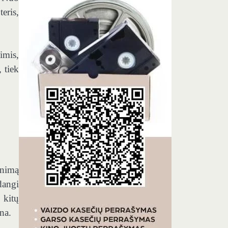
eris,
imis,
 tiek
inimą
dangi
 kitų
na.