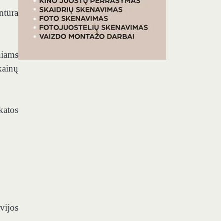
ntūra
niams
kainų
katos
vijos