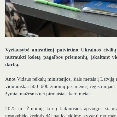
Vyriausybė antradienį patvirtino Ukrainos civil
nutraukti keletą pagalbos priemonių, įskaitant 
darbą.
Anot Vidaus reikalų ministerijos, šiais metais į Latviją 
vidutiniškai 500–600 žmonių per mėnesį registruojant 
žymiai mažesnis nei pirmaisiais karo metais.
2025 m. Žmonių, kurių laikinosios apsaugos statusa
nesugebėjo kreiptis dėl naujo leidimo gyventi per mėn