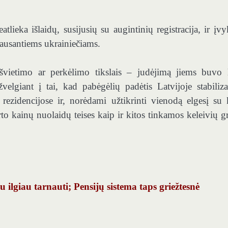
lieka išlaidų, susijusių su augintinių registracija, ir įvy
ausantiems ukrainiečiams.
švietimo ar perkėlimo tikslais – judėjimą jiems buvo l
elgiant į tai, kad pabėgėlių padėtis Latvijoje stabiliza
ezidencijose ir, norėdami užtikrinti vienodą elgesį su k
orto kainų nuolaidų teises kaip ir kitos tinkamos keleivių g
 ilgiau tarnauti; Pensijų sistema taps griežtesnė