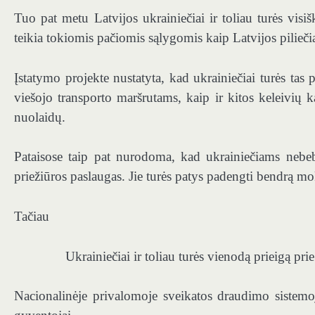
Tuo pat metu Latvijos ukrainiečiai ir toliau turės vis
teikia tokiomis pačiomis sąlygomis kaip Latvijos piliečia
Įstatymo projekte nustatyta, kad ukrainiečiai turės tas
viešojo transporto maršrutams, kaip ir kitos keleivių 
nuolaidų.
Pataisose taip pat nurodoma, kad ukrainiečiams nebeb
priežiūros paslaugas. Jie turės patys padengti bendrą mo
Tačiau
Ukrainiečiai ir toliau turės vienodą prieigą pr
Nacionalinėje privalomoje sveikatos draudimo sistemoj