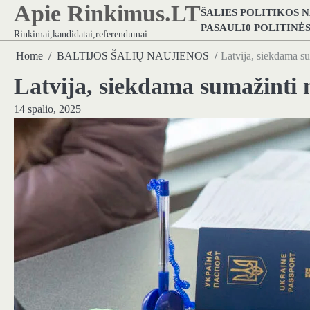
Apie Rinkimus.LT
Skip
ŠALIES POLITIKOS 
to
PASAULI0 POLITINĖ
Rinkimai,kandidatai,referendumai
content
Home
BALTIJOS ŠALIŲ NAUJIENOS
Latvija, siekdama s
Latvija, siekdama sumažinti
14 spalio, 2025