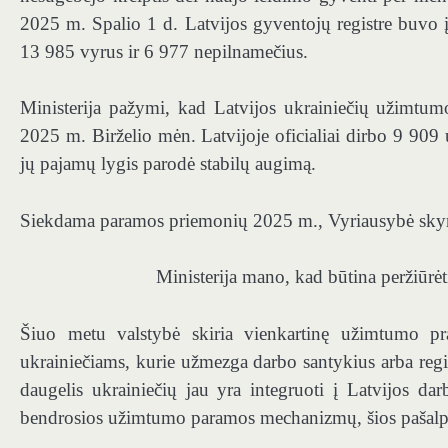
2025 m. Spalio 1 d. Latvijos gyventojų registre buvo įr
13 985 vyrus ir 6 977 nepilnamečius.
Ministerija pažymi, kad Latvijos ukrainiečių užimtum
2025 m. Birželio mėn. Latvijoje oficialiai dirbo 9 909
jų pajamų lygis parodė stabilų augimą.
Siekdama paramos priemonių 2025 m., Vyriausybė sky
Ministerija mano, kad būtina peržiūrėt
Šiuo metu valstybė skiria vienkartinę užimtumo p
ukrainiečiams, kurie užmezga darbo santykius arba regi
daugelis ukrainiečių jau yra integruoti į Latvijos d
bendrosios užimtumo paramos mechanizmų, šios pašalpo