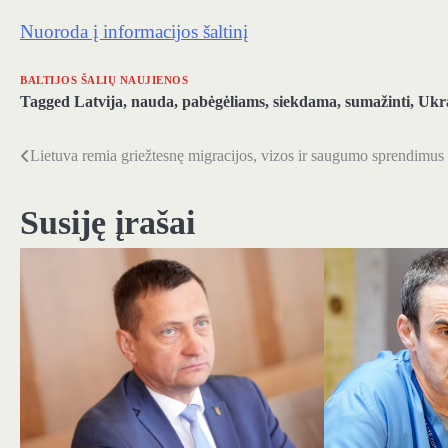
Nuoroda į informacijos šaltinį
BALTIJOS ŠALIŲ NAUJIENOS
Tagged
Latvija
,
nauda
,
pabėgėliams
,
siekdama
,
sumažinti
,
Ukr
Lietuva remia griežtesnę migracijos, vizos ir saugumo sprendimus
Navigacija
tarp
Susiję įrašai
įrašų