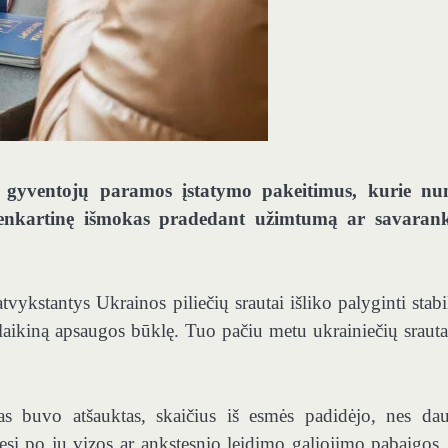
ių gyventojų paramos įstatymo pakeitimus, kurie n
vienkartinę išmokas pradedant užimtumą ar savaran
atvykstantys Ukrainos piliečių srautai išliko palyginti stabi
laikiną apsaugos būklę. Tuo pačiu metu ukrainiečių srauta
s buvo atšauktas, skaičius iš esmės padidėjo, nes dau
esį po jų vizos ar ankstesnio leidimo galiojimo pabaigos