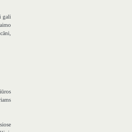
 gali
kaimo
cāni,
iūros
riams
siose