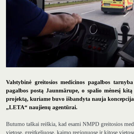
Valstybinė greitosios medicinos pagalbos tarnyb
pagalbos postą Jaunmārupe, o spalio mėnesį kitą 
projektą, kuriame buvo išbandyta nauja koncepcij
„LETA“ naujienų agentūrai.
Butumo taškai reiškia, kad esami NMPD greitosios medi
vietose, greitkeliuose, kaimo regionuose ir kitose vietose