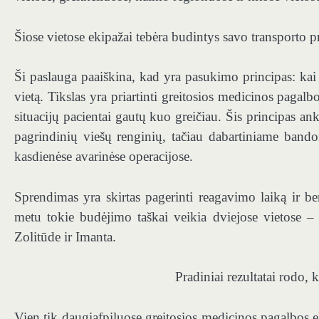
Šiose vietose ekipažai tebėra budintys savo transporto p
Ši paslauga paaiškina, kad yra pasukimo principas: kai
vietą. Tikslas yra priartinti greitosios medicinos paga
situacijų pacientai gautų kuo greičiau. Šis principas a
pagrindinių viešų renginių, tačiau dabartiniame ban
kasdienėse avarinėse operacijose.
Sprendimas yra skirtas pagerinti reagavimo laiką ir ben
metu tokie budėjimo taškai veikia dviejose vietose –
Zolitūde ir Imanta.
Pradiniai rezultatai rodo, 
Vien tik daugiafpiluose greitosios medicinos pagalbos 