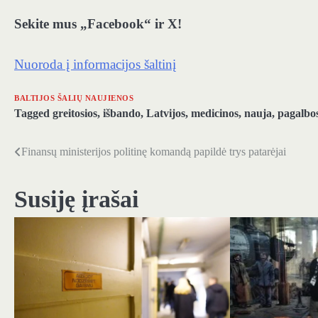
Sekite mus „Facebook“ ir X!
Nuoroda į informacijos šaltinį
BALTIJOS ŠALIŲ NAUJIENOS
Tagged
greitosios
,
išbando
,
Latvijos
,
medicinos
,
nauja
,
pagalbo
Finansų ministerijos politinę komandą papildė trys patarėjai
Navigacija
tarp
Susiję įrašai
įrašų