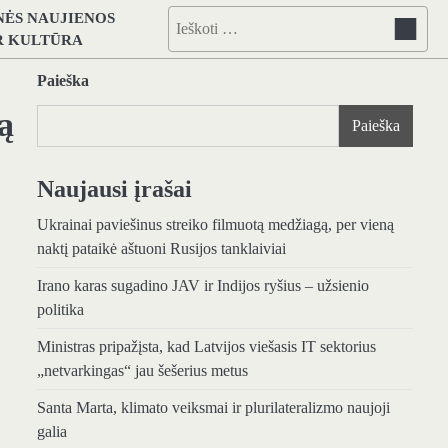
NĖS NAUJIENOS
Ieškoti:
IR KULTŪRA
Paieška
ą
Paieška
Naujausi įrašai
Ukrainai paviešinus streiko filmuotą medžiagą, per vieną
naktį pataikė aštuoni Rusijos tanklaiviai
Irano karas sugadino JAV ir Indijos ryšius – užsienio
politika
Ministras pripažįsta, kad Latvijos viešasis IT sektorius
„netvarkingas“ jau šešerius metus
Santa Marta, klimato veiksmai ir plurilateralizmo naujoji
galia