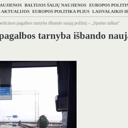
NAUJIENOS
BALTIJOS ŠALIŲ NAUJIENOS
EUROPOS POLITI
S AKTUALIJOS
EUROPOS POLITIKA PLIUS
LAISVALAIKIS 
medicinos pagalbos tarnyba išbando naują požiūrį – „Spaties taškai“
s pagalbos tarnyba išbando nauj