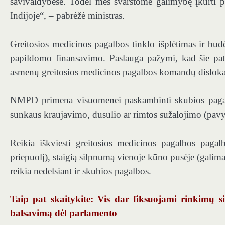
savivaldybėse. Todėl mes svarstome galimybę įkurti p
Indijoje“, – pabrėžė ministras.
Greitosios medicinos pagalbos tinklo išplėtimas ir b
papildomo finansavimo. Paslauga pažymi, kad šie patob
asmenų greitosios medicinos pagalbos komandų dislok
NMPD primena visuomenei paskambinti skubios pagal
sunkaus kraujavimo, dusulio ar rimtos sužalojimo (pavyz
Reikia iškviesti greitosios medicinos pagalbos pagal
priepuolį), staigią silpnumą vienoje kūno pusėje (galimas
reikia nedelsiant ir skubios pagalbos.
Taip pat skaitykite: Vis dar fiksuojami rinkimų s
balsavimą dėl parlamento