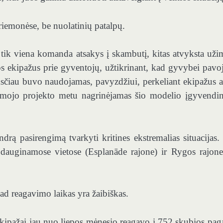
riemonėse, be nuolatinių patalpų.
 tik viena komanda atsakys į skambutį, kitas atvyksta užim
lbos ekipažus prie gyventojų, užtikrinant, kad gyvybei pavo
nksčiau buvo naudojamas, pavyzdžiui, perkeliant ekipažus a
domojo projekto metu nagrinėjamas šio modelio įgyvendi
drą pasirengimą tvarkyti kritines ekstremalias situacijas.
 dauginamose vietose (Esplanāde rajone) ir Rygos rajone
kad reagavimo laikas yra žaibiškas.
ekipažai jau nuo liepos mėnesio reagavo į 752 skubios pag