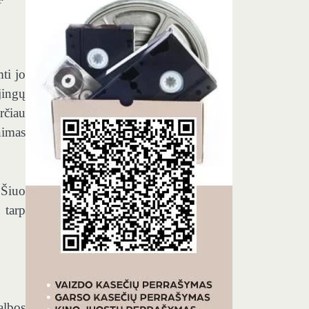
ti jo
jingų
rčiau
nimas
 Šiuo
 tarp
albos