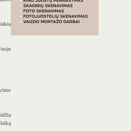
iekia
isoje
avimo
idžia
laiką