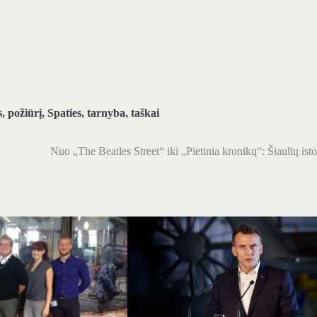
s
,
požiūrį
,
Spaties
,
tarnyba
,
taškai
Nuo „The Beatles Street“ iki „Pietinia kronikų“: Šiaulių isto