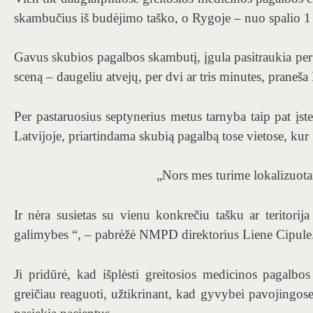
skambučius iš budėjimo taško, o Rygoje – nuo spalio 1 
Gavus skubios pagalbos skambutį, įgula pasitraukia per
sceną – daugeliu atvejų, per dvi ar tris minutes, prane
Per pastaruosius septynerius metus tarnyba taip pat įst
Latvijoje, priartindama skubią pagalbą tose vietose, ku
„Nors mes turime lokalizuot
Ir nėra susietas su vienu konkrečiu tašku ar teritor
galimybes “, – pabrėžė NMPD direktorius Liene Cipule
Ji pridūrė, kad išplėsti greitosios medicinos pagalb
greičiau reaguoti, užtikrinant, kad gyvybei pavojingose