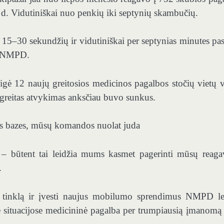
d. Vidutiniškai nuo penkių iki septynių skambučių.
 15–30 sekundžių ir vidutiniškai per septynias minutes pas
ša NMPD.
eigė 12 naujų greitosios medicinos pagalbos stočių vietų v
r greitas atvykimas anksčiau buvo sunkus.
as bazes, mūsų komandos nuolat juda
ija – būtent tai leidžia mums kasmet pagerinti mūsų reag
.
os tinklą ir įvesti naujus mobilumo sprendimus NMPD le
 ​​situacijose medicininė pagalba per trumpiausią įmanomą 