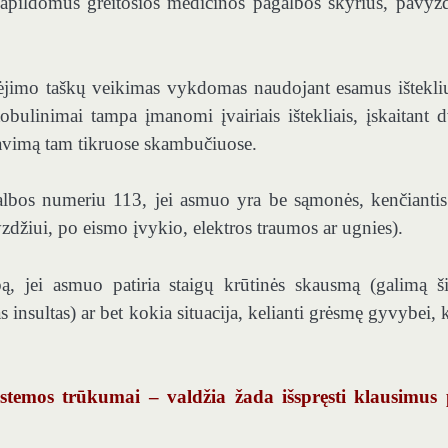
apildomus greitosios medicinos pagalbos skyrius, pavyzd
udėjimo taškų veikimas vykdomas naudojant esamus ištekli
ulinimai tampa įmanomi įvairiais ištekliais, įskaitant d
avimą tam tikruose skambučiuose.
bos numeriu 113, jei asmuo yra be sąmonės, kenčianti
džiui, po eismo įvykio, elektros traumos ar ugnies).
bą, jei asmuo patiria staigų krūtinės skausmą (galimą ši
 insultas) ar bet kokia situacija, kelianti grėsmę gyvybei, k
istemos trūkumai – valdžia žada išspręsti klausimus 