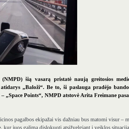
a (NMPD) šią vasarą pristatė naują greitosios medi
atidarys „Baloži“. Be to, ši paslauga pradėjo band
a – „Space Points“, NMPD atstovė Arita Freimane pas
cinos pagalbos ekipažai vis dažniau bus matomi visur – m
, kur juos galima dislokuoti atsižvelgiant į veiklos situaciją