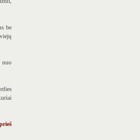
žiui,
us be
viejų
s nuo
rdies
uriai
prieš