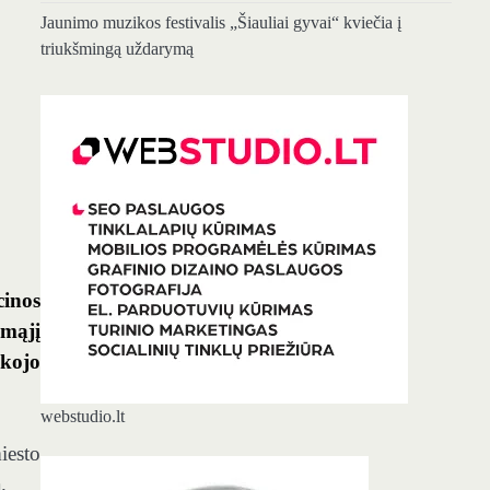
Jaunimo muzikos festivalis „Šiauliai gyvai“ kviečia į
triukšmingą uždarymą
cinos
omąjį
akojo
webstudio.lt
iesto
.