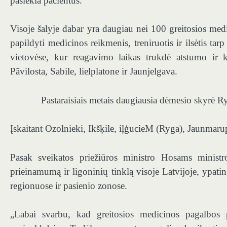
pasiekia pacientus.
Visoje šalyje dabar yra daugiau nei 100 greitosios medi
papildyti medicinos reikmenis, treniruotis ir ilsėtis ta
vietovėse, kur reagavimo laikas trukdė atstumo ir 
Pāvilosta, Sabile, lielplatone ir Jaunjelgava.
Pastaraisiais metais daugiausia dėmesio skyrė 
Įskaitant Ozolnieki, Ikšķile, iļģucieM (Ryga), Jaunmaru
Pasak sveikatos priežiūros ministro Hosams ministr
prieinamumą ir ligoninių tinklą visoje Latvijoje, ypat
regionuose ir pasienio zonose.
„Labai svarbu, kad greitosios medicinos pagalbos 