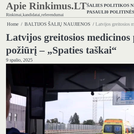
Apie Rinkimus.LT
Skip
ŠALIES POLITIKOS 
to
PASAULI0 POLITINĖ
Rinkimai,kandidatai,referendumai
content
Home
BALTIJOS ŠALIŲ NAUJIENOS
Latvijos greitosios 
Latvijos greitosios medicino
požiūrį – „Spaties taškai“
9 spalio, 2025