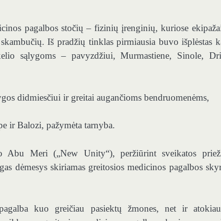
cinos pagalbos stočių – fizinių įrenginių, kuriose ekipažai
rp skambučių. Iš pradžių tinklas pirmiausia buvo išplėstas 
kelio sąlygoms – pavyzdžiui, Murmastiene, Sinole, Dri
Rygos didmiesčiui ir greitai augančioms bendruomenėms,
pe ir Balozi, pažymėta tarnyba.
o Abu Meri („New Unity“), peržiūrint sveikatos priež
ingas dėmesys skiriamas greitosios medicinos pagalbos sky
pagalba kuo greičiau pasiektų žmones, net ir atokiau