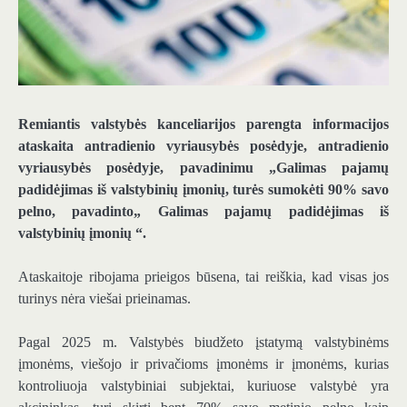
Remiantis valstybės kanceliarijos parengta informacijos
ataskaita antradienio vyriausybės posėdyje, antradienio
vyriausybės posėdyje, pavadinimu „Galimas pajamų
padidėjimas iš valstybinių įmonių, turės sumokėti 90% savo
pelno, pavadinto„ Galimas pajamų padidėjimas iš
valstybinių įmonių “.
Ataskaitoje ribojama prieigos būsena, tai reiškia, kad visas jos
turinys nėra viešai prieinamas.
Pagal 2025 m. Valstybės biudžeto įstatymą valstybinėms
įmonėms, viešojo ir privačioms įmonėms ir įmonėms, kurias
kontroliuoja valstybiniai subjektai, kuriuose valstybė yra