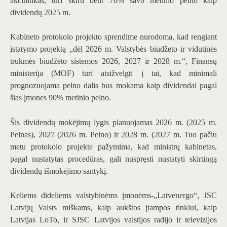
akcininkas, turi skirti bent 70% savo metinio pelno kaip
dividendų 2025 m.
Kabineto protokolo projekto sprendime nurodoma, kad rengiant
įstatymo projektą „dėl 2026 m. Valstybės biudžeto ir vidutinės
trukmės biudžeto sistemos 2026, 2027 ir 2028 m.“, Finansų
ministerija (MOF) turi atsižvelgti į tai, kad minimali
prognozuojama pelno dalis bus mokama kaip dividendai pagal
šias įmones 90% metinio pelno.
Šis dividendų mokėjimų lygis planuojamas 2026 m. (2025 m.
Pelnas), 2027 (2026 m. Pelno) ir 2028 m. (2027 m. Tuo pačiu
metu protokolo projekte pažymima, kad ministrų kabinetas,
pagal nustatytas procedūras, gali nuspręsti nustatyti skirtingą
dividendų išmokėjimo santykį.
Keliems dideliems valstybinėms įmonėms-„Latvenergo“, JSC
Latvijų Valsts miškams, kaip aukštos įtampos tinklui, kaip
Latvijas LoTo, ir SJSC Latvijos valstijos radijo ir televizijos