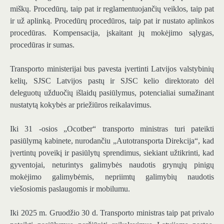
miškų. Procedūrų, taip pat ir reglamentuojančių veiklos, taip pat
ir už aplinką. Procedūrų procedūros, taip pat ir nustato aplinkos
procedūras. Kompensacija, įskaitant jų mokėjimo sąlygas,
procedūras ir sumas.
Transporto ministerijai bus pavesta įvertinti Latvijos valstybinių
kelių, SJSC Latvijos pastų ir SJSC kelio direktorato dėl
deleguotų užduočių išlaidų pasiūlymus, potencialiai sumažinant
nustatytą kokybės ar priežiūros reikalavimus.
Iki 31 -osios „Ocotber“ transporto ministras turi pateikti
pasiūlymą kabinete, nurodančiu „Autotransporta Direkcija“, kad
įvertintų poveikį ir pasiūlytų sprendimus, siekiant užtikrinti, kad
gyventojai, neturintys galimybės naudotis grynųjų pinigų
mokėjimo galimybėmis, nepriimtų galimybių naudotis
viešosiomis paslaugomis ir mobilumu.
Iki 2025 m. Gruodžio 30 d. Transporto ministras taip pat privalo