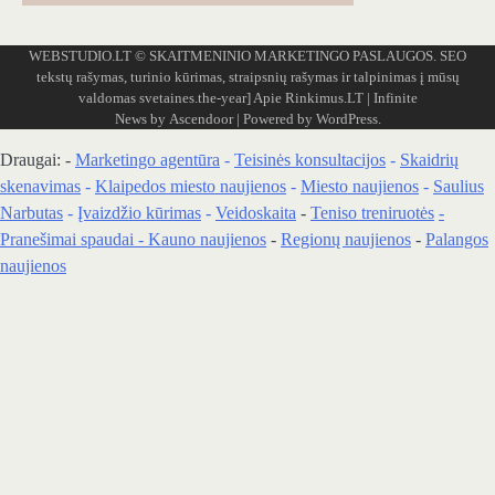
WEBSTUDIO.LT
© SKAITMENINIO MARKETINGO PASLAUGOS. SEO
tekstų rašymas, turinio kūrimas, straipsnių rašymas ir talpinimas į mūsų
valdomas svetaines.the-year]
Apie Rinkimus.LT
| Infinite
News by
Ascendoor
| Powered by
WordPress
.
Draugai: -
Marketingo agentūra
-
Teisinės konsultacijos
-
Skaidrių
skenavimas
-
Klaipedos miesto naujienos
-
Miesto naujienos
-
Saulius
Narbutas
-
Įvaizdžio kūrimas
-
Veidoskaita
-
Teniso treniruotės
-
Pranešimai spaudai -
Kauno naujienos
-
Regionų naujienos
-
Palangos
naujienos