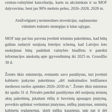
centras-valstybinė kanceliarija, kartu su akcininkais ir su MOF
dalyvavimu, bent jau 90% metinio pelno, 2026–2028, 2028 m.
Atsižvelgiant į nesimestines investicijas, suplanuotas
vidutinės trukmės strategijas ir kitas sąlygas.
MOF taip pat bus pavesta įvertinti teisinius pakeitimus, kad būtų
galima sudaryti susijusią loterijos schemą, kad Latvijos loto
mokėjimai būtų padidinti valstybės biudžetu ir pateikti
informacijos ataskaitą apie įgyvendinimą iki 2025 m. Gruodžio
30 d.
Žemės ūkio ministerija, remiantis savo pasiūlymu, turi įvertinti
kabineto įsakymo pakeitimus „dėl maksimalios leidžiamos
medienos ruošos apimties 2026–2030 m.“. Žemės ūkio ministras
iki spalio 31 d. Privalės pateikti pasiūlymus dėl susijusių teisinių
aktų pakeitimų, įskaitant rūšių ir buveinių apsaugos įstatymą,
poveikio aplinkai vertinimui įstatymas, miškų įstatymas, ministrų
kabinetų reglamentai, skirti miškų kaupimui, taip pat ir dėl