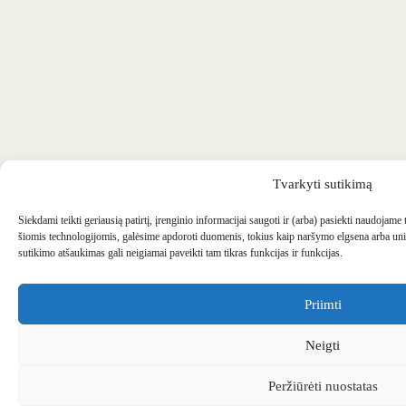
Tvarkyti sutikimą
Siekdami teikti geriausią patirtį, įrenginio informacijai saugoti ir (arba) pasiekti naudojame
šiomis technologijomis, galėsime apdoroti duomenis, tokius kaip naršymo elgsena arba uni
sutikimo atšaukimas gali neigiamai paveikti tam tikras funkcijas ir funkcijas.
Priimti
Neigti
Peržiūrėti nuostatas