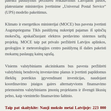
pateikti pasiūlymus peržiūrėti reikalavimus Latvijams pastos,
platesniame ministerijos įvertinime „Universal Postal Service“
(UPS) modelio pakeitimus.
Klimato ir energetikos ministerijai (MOCE) bus pavesta įvertinti
Augstsprieguma Tīkls pasiūlymą nukreipti pajamas iš spūsčių
mokesčių, apskaičiuojant elektros perdavimo sistemos tarifų
projektą. MOCE taip pat privalo peržiūrėti Latvijos aplinkos,
geologijos ir meteorologijos centro pasiūlymą iš dalies pakeisti
mokamų paslaugų kainų sąrašą.
Visiems valstybiniams akcininkams bus pavesta peržiūrėti
valstybinių bendrovių investavimo planus ir įvertinti papildomus
išteklių poreikius įgyvendinant investicijas, naudojant
koordinavimo įstaigos gaires alternatyvioms finansavimo
priemonėms valstybiniams įmonių projektams ir išvengti likusių
pelno, kaip vienintelio finansavimo šaltinio.
Taip pat skaitykite: Nauji mokslo metai Latvijoje: 223 000