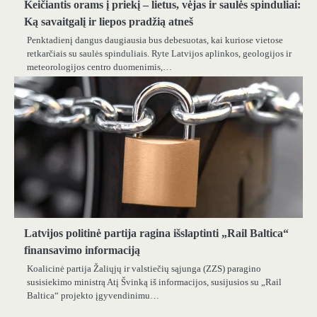
Keičiantis orams į priekį – lietus, vėjas ir saulės spinduliai:
Ką savaitgalį ir liepos pradžią atneš
Penktadienį dangus daugiausia bus debesuotas, kai kuriose vietose
retkarčiais su saulės spinduliais. Ryte Latvijos aplinkos, geologijos ir
meteorologijos centro duomenimis,…
Latvijos politinė partija ragina išslaptinti „Rail Baltica“
finansavimo informaciją
Koalicinė partija Žaliųjų ir valstiečių sąjunga (ZZS) paragino
susisiekimo ministrą Atį Švinką iš informacijos, susijusios su „Rail
Baltica“ projekto įgyvendinimu…