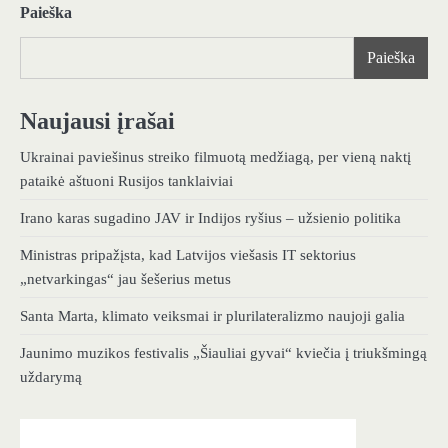
Paieška
Paieška
Naujausi įrašai
Ukrainai paviešinus streiko filmuotą medžiagą, per vieną naktį
pataikė aštuoni Rusijos tanklaiviai
Irano karas sugadino JAV ir Indijos ryšius – užsienio politika
Ministras pripažįsta, kad Latvijos viešasis IT sektorius
„netvarkingas“ jau šešerius metus
Santa Marta, klimato veiksmai ir plurilateralizmo naujoji galia
Jaunimo muzikos festivalis „Šiauliai gyvai“ kviečia į triukšmingą
uždarymą