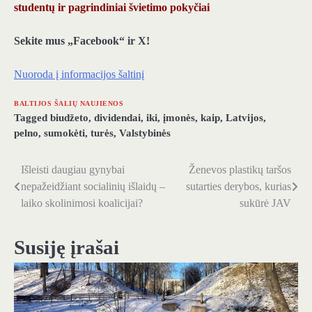
studentų ir pagrindiniai švietimo pokyčiai
Sekite mus „Facebook“ ir X!
Nuoroda į informacijos šaltinį
BALTIJOS ŠALIŲ NAUJIENOS
Tagged
biudžeto
,
dividendai
,
iki
,
įmonės
,
kaip
,
Latvijos
,
pelno
,
sumokėti
,
turės
,
Valstybinės
Išleisti daugiau gynybai
Ženevos plastikų taršos
Navigacija
nepažeidžiant socialinių išlaidų –
sutarties derybos, kurias
tarp
laiko skolinimosi koalicijai?
sukūrė JAV
įrašų
Susiję įrašai