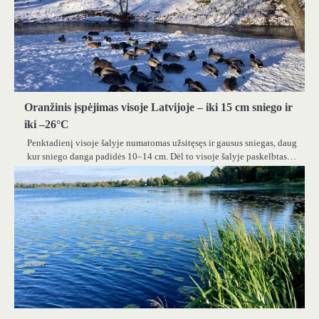
Oranžinis įspėjimas visoje Latvijoje – iki 15 cm sniego ir
iki –26°C
Penktadienį visoje šalyje numatomas užsitęsęs ir gausus sniegas, daug
kur sniego danga padidės 10–14 cm. Dėl to visoje šalyje paskelbtas…