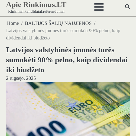
Apie Rinkimus.LT
Skip
to
Rinkimai,kandidatai,referendumai
content
Home
BALTIJOS ŠALIŲ NAUJIENOS
Latvijos valstybinės įmonės turės sumokėti 90% pelno, kaip
dividendai iki biudžeto
Latvijos valstybinės įmonės turės
sumokėti 90% pelno, kaip dividendai
iki biudžeto
2 rugsėjo, 2025