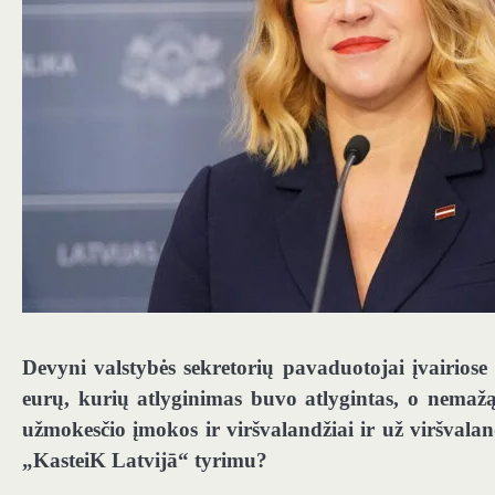
Devyni valstybės sekretorių pavaduotojai įvairiose
eurų, kurių atlyginimas buvo atlygintas, o nemažą 
užmokesčio įmokos ir viršvalandžiai ir už viršvalan
„KasteiK Latvijā“ tyrimu?