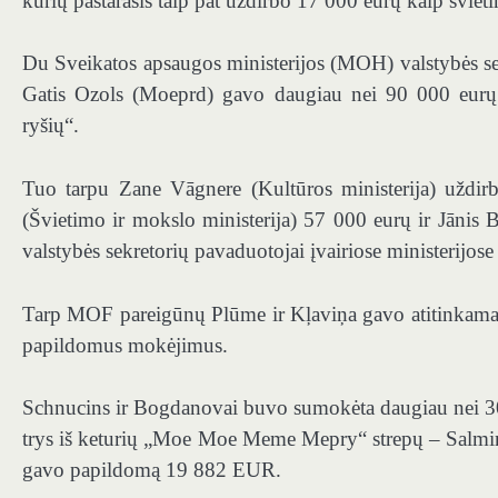
kurių pastarasis taip pat uždirbo 17 000 eurų kaip šviet
Du Sveikatos apsaugos ministerijos (MOH) valstybės sek
Gatis Ozols (Moeprd) gavo daugiau nei 90 000 eurų. 
ryšių“.
Tuo tarpu Zane Vāgnere (Kultūros ministerija) uždirb
(Švietimo ir mokslo ministerija) 57 000 eurų ir Jānis 
valstybės sekretorių pavaduotojai įvairiose ministerijo
Tarp MOF pareigūnų Plūme ir Kļaviņa gavo atitinkamai 4
papildomus mokėjimus.
Schnucins ir Bogdanovai buvo sumokėta daugiau nei 30
trys iš keturių „Moe Moe Meme Mepry“ strepų – Salmiņš,
gavo papildomą 19 882 EUR.