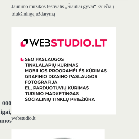
Jaunimo muzikos festivalis „Šiauliai gyvai“ kviečia į
triukšmingą uždarymą
0 000
igai,
webstudio.lt
ramos