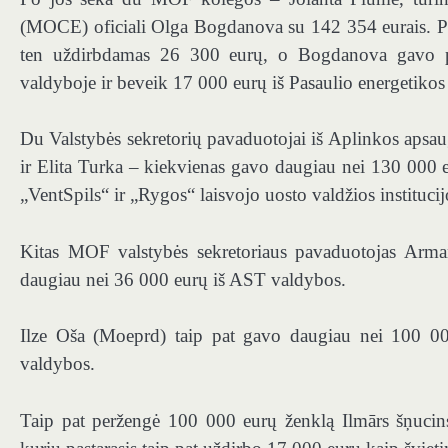
(MOCE) oficiali Olga Bogdanova su 142 354 eurais. Pl
ten uždirbdamas 26 300 eurų, o Bogdanova gavo p
valdyboje ir beveik 17 000 eurų iš Pasaulio energetikos
Du Valstybės sekretorių pavaduotojai iš Aplinkos apsau
ir Elita Turka – kiekvienas gavo daugiau nei 130 000 e
„VentSpils“ ir „Rygos“ laisvojo uosto valdžios institucij
Kitas MOF valstybės sekretoriaus pavaduotojas Arma
daugiau nei 36 000 eurų iš AST valdybos.
Ilze Oša (Moeprd) taip pat gavo daugiau nei 100 000
valdybos.
Taip pat peržengė 100 000 eurų ženklą Ilmārs šņucin