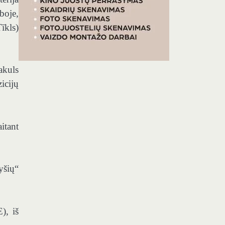
boje,
īkls)
akuls
icijų
itant
yšių“
), iš