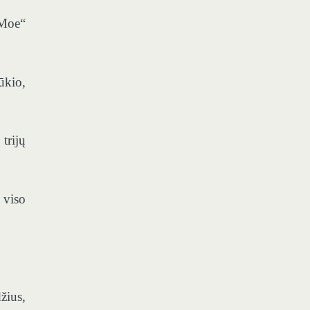
„Moe“
ūkio,
trijų
 viso
žius,