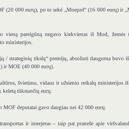
 (20 000 eurų), po to sekė „Moeprd“ (16 000 eurų) ir 
po vieną pareigūną negavo kiekvienas iš Mod, žemės 
o ministerijos.
/ strateginių tikslų“ premijų, absoliuti dauguma buvo iš 
) ir MOE (40 000 eurų).
tūros, švietimo, vidaus ir užsienio reikalų ministerijos iš
k keletą tūkstančių eurų.
ien MOF deputatai gavo daugiau nei 42 000 eurų.
ansportas ir interjeras – taip pat pranešė apie viršvaland