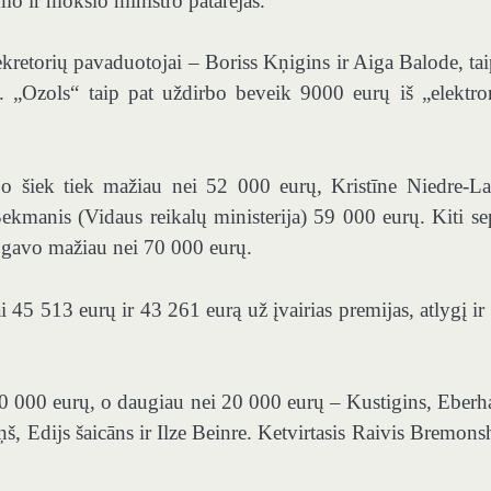
imo ir mokslo ministro patarėjas.
retorių pavaduotojai – Boriss Kņigins ir Aiga Balode, tai
„Ozols“ taip pat uždirbo beveik 9000 eurų iš „elektro
o šiek tiek mažiau nei 52 000 eurų, Kristīne Niedre-La
Bekmanis (Vidaus reikalų ministerija) 59 000 eurų. Kiti se
se gavo mažiau nei 70 000 eurų.
5 513 eurų ir 43 261 eurą už įvairias premijas, atlygį ir 
 000 eurų, o daugiau nei 20 000 eurų – Kustigins, Eberha
 Edijs šaicāns ir Ilze Beinre. Ketvirtasis Raivis Bremons