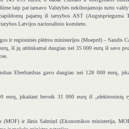
ūme taip pat tarnavo Valstybės nekilnojamojo turto valdy
apildomų pajamų iš tarnybos AST (Augstsprieguma T
 tarybos Latvijos nacionalinio komiteto.
gos ir regioninės plėtros ministerijos (Moeprd) – Sandis C
urų, iš jų atitinkamai daugiau nei 35 000 eurų iš savo poz
ose.
ndsas Eberhardsas gavo daugiau nei 128 000 eurų, įska
 eurų, įskaitant beveik 31 000 eurų iš „elektroninių r
s (MOF) ir Jānis Salmiņš (Ekonomikos ministerija, MOE