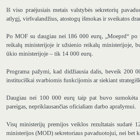
Iš viso praėjusiais metais valstybės sekretorių pava
atlygį, viršvalandžius, atostogų išmokas ir sveikatos d
Po MOF su daugiau nei 186 000 eurų, „Moeprd“ po 
reikalų ministerijoje ir užsienio reikalų ministerijo
ūkio ministerijoje – tik 14 000 eurų.
Programa pažymi, kad didžiausia dalis, beveik 200 0
instituciškai svarbiomis funkcijomis ar siekiant strategišk
Daugiau nei 100 000 eurų taip pat buvo sumokėta u
pareigas, nepriklausančias oficialiam darbo aprašymui.
Visų ministerijų premijos veiklos rezultatais sudar
ministerijos (MOD) sekretoriaus pavaduotojui, nei bet 