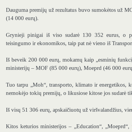
Dauguma premijų už rezultatus buvo sumokėtos už MOF
(14 000 eurų).
Grynieji pinigai iš viso sudarė 130 352 eurus, o 
teisingumo ir ekonomikos, taip pat nė vieno iš Transport
Iš beveik 200 000 eurų, mokamų kaip „esminių funkcijų 
ministerijų – MOF (85 000 eurų), Moeprd (46 000 eurų
Tuo tarpu „Moh“, transporto, klimato ir energetikos, kul
nemokėjo tokių premijų, o likusiose kitose jos sudarė ti
Iš visų 51 306 eurų, apskaičiuotų už viršvalandžius, v
Kitos keturios ministerijos – „Education“, „Moeprd“, tr