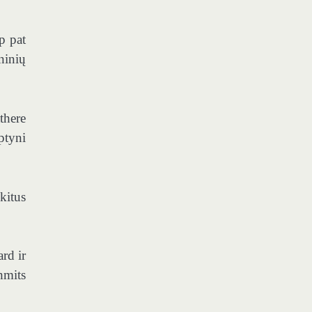
p pat
ninių
there
ptyni
kitus
rd ir
hmits