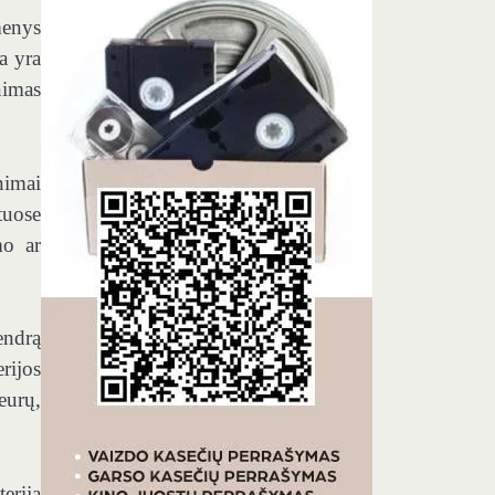
menys
a yra
nimas
nimai
tuose
mo ar
endrą
rijos
eurų,
erija