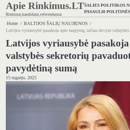
Apie Rinkimus.LT
Skip
ŠALIES POLITIKOS 
to
PASAULI0 POLITINĖ
Rinkimai,kandidatai,referendumai
content
Home
BALTIJOS ŠALIŲ NAUJIENOS
Latvijos vyriausybė pasakoja apie taupymą, tačiau devyni valstybės
Latvijos vyriausybė pasakoja
valstybės sekretorių pavaduot
pavydėtiną sumą
15 rugsėjo, 2025