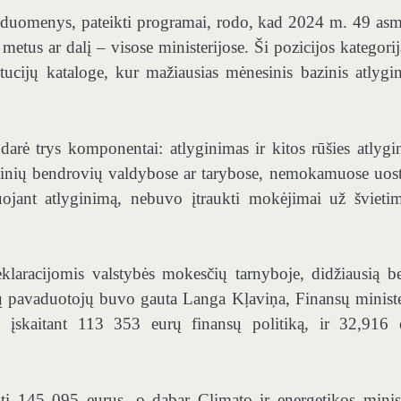
os duomenys, pateikti programai, rodo, kad 2024 m. 49 as
metus ar dalį – visose ministerijose. Ši pozicijos kategorij
itucijų kataloge, kur mažiausias mėnesinis bazinis atlygi
darė trys komponentai: atlyginimas ir kitos rūšies atlygi
stybinių bendrovių valdybose ar tarybose, nemokamuose uos
ojant atlyginimą, nebuvo įtraukti mokėjimai už švieti
klaracijomis valstybės mokesčių tarnyboje, didžiausią b
rių pavaduotojų buvo gauta Langa Kļaviņa, Finansų ministe
a, įskaitant 113 353 eurų finansų politiką, ir 32,916 
 145 095 eurus, o dabar Climato ir energetikos minist