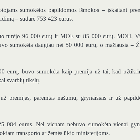
duotojams sumokėtos papildomos išmokos – įskaitant prem
raudimą – sudarė 753 423 eurus.
to turėjo 96 000 eurų ir MOE su 85 000 eurų. MOH, V
je, buvo sumokėta daugiau nei 50 000 eurų, o mažiausia – 
00 eurų, buvo sumokėta kaip premija už tai, kad užtikr
ai svarbių tikslų.
ž premijas, paremtas našumu, grynaisiais ir už papil
ė 125 084 eurus. Nei vienam nebuvo sumokėta vienai gy
kokiam transporto ar žemės ūkio ministerijoms.