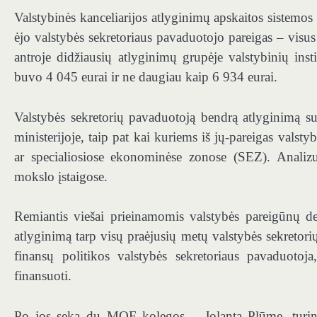
Valstybinės kanceliarijos atlyginimų apskaitos sistem
ėjo valstybės sekretoriaus pavaduotojo pareigas – visus 
antroje didžiausių atlyginimų grupėje valstybinių inst
buvo 4 045 eurai ir ne daugiau kaip 6 934 eurai.
Valstybės sekretorių pavaduotoją bendrą atlyginimą su
ministerijoje, taip pat kai kuriems iš jų-pareigas val
ar specialiosiose ekonominėse zonose (SEZ). Analizu
mokslo įstaigose.
Remiantis viešai prieinamomis valstybės pareigūnų de
atlyginimą tarp visų praėjusių metų valstybės sekreto
finansų politikos valstybės sekretoriaus pavaduotoj
finansuoti.
Po jos seka du MOF kolegos – Jolanta Plūme, turinti