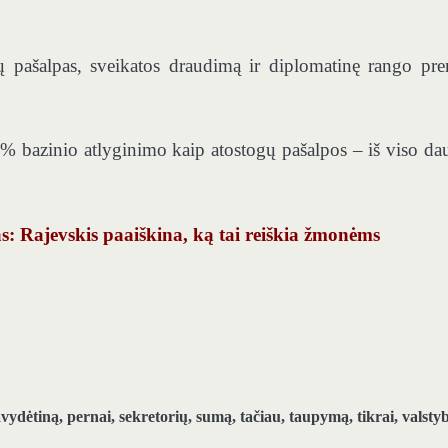
 pašalpas, sveikatos draudimą ir diplomatinę rango pre
.
% bazinio atlyginimo kaip atostogų pašalpos – iš viso da
: Rajevskis paaiškina, ką tai reiškia žmonėms
vydėtiną
,
pernai
,
sekretorių
,
sumą
,
tačiau
,
taupymą
,
tikrai
,
valsty