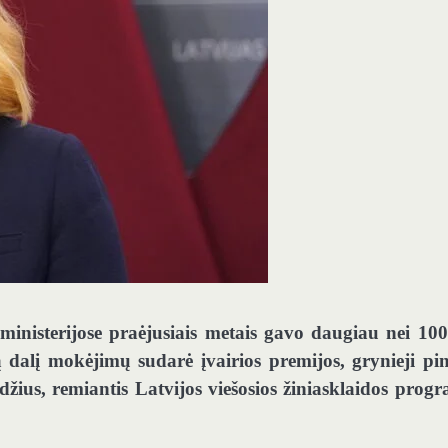
 ministerijose praėjusiais metais gavo daugiau nei 10
dalį mokėjimų sudarė įvairios premijos, grynieji pin
džius, remiantis Latvijos viešosios žiniasklaidos prog