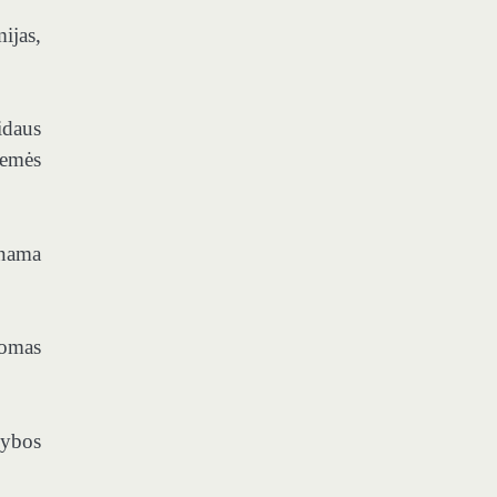
ijas,
idaus
Žemės
inama
domas
nybos