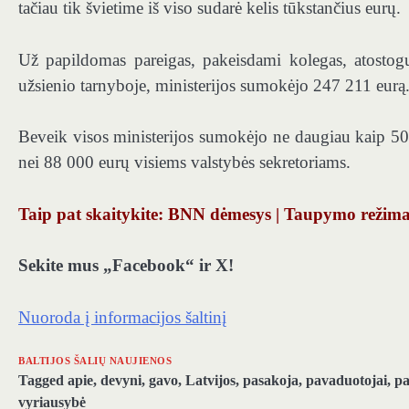
tačiau tik švietime iš viso sudarė kelis tūkstančius eurų.
Už papildomas pareigas, pakeisdami kolegas, atostogų
užsienio tarnyboje, ministerijos sumokėjo 247 211 eurą
Beveik visos ministerijos sumokėjo ne daugiau kaip 50
nei 88 000 eurų visiems valstybės sekretoriams.
Taip pat skaitykite: BNN dėmesys | Taupymo režimas
Sekite mus „Facebook“ ir X!
Nuoroda į informacijos šaltinį
BALTIJOS ŠALIŲ NAUJIENOS
Tagged
apie
,
devyni
,
gavo
,
Latvijos
,
pasakoja
,
pavaduotojai
,
pa
vyriausybė