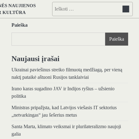
NĖS NAUJIENOS
Ieškoti:
IR KULTŪRA
Paieška
Paieška
Naujausi įrašai
Ukrainai paviešinus streiko filmuotą medžiagą, per vieną
naktį pataikė aštuoni Rusijos tanklaiviai
Irano karas sugadino JAV ir Indijos ryšius – užsienio
politika
Ministras pripažįsta, kad Latvijos viešasis IT sektorius
„netvarkingas“ jau šešerius metus
Santa Marta, klimato veiksmai ir plurilateralizmo naujoji
galia