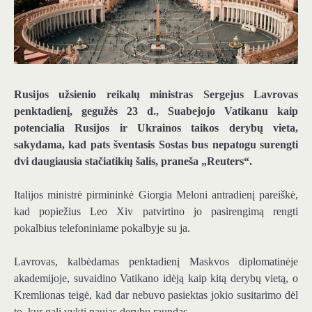
Rusijos užsienio reikalų ministras Sergejus Lavrovas
penktadienį, gegužės 23 d., Suabejojo ​​Vatikanu kaip
potencialia Rusijos ir Ukrainos taikos derybų vieta,
sakydama, kad pats šventasis Sostas bus nepatogu surengti
dvi daugiausia stačiatikių šalis, praneša „Reuters“.
Italijos ministrė pirmininkė Giorgia Meloni antradienį pareiškė,
kad popiežius Leo Xiv patvirtino jo pasirengimą rengti
pokalbius telefoniniame pokalbyje su ja.
Lavrovas, kalbėdamas penktadienį Maskvos diplomatinėje
akademijoje, suvaidino Vatikano idėją kaip kitą derybų vietą, o
Kremlionas teigė, kad dar nebuvo pasiektas jokio susitarimo dėl
to, kur gali vykti naujas derybų raundas.