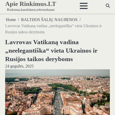
Apie Rinkimus.LT
Skip
to
Rinkimai,kandidatai,referendumai
content
Home
BALTIJOS ŠALIŲ NAUJIENOS
Lavrovas Vatikaną vadina „neelegantiška“ vieta Ukrainos ir
Rusijos taikos deryboms
Lavrovas Vatikaną vadina
„neelegantiška“ vieta Ukrainos ir
Rusijos taikos deryboms
24 gegužės, 2025