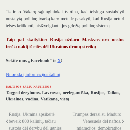
Jis ir jo Vakarų sąjungininkai tvirtina, kad teisinga sustabdyti
nustatytą politinę tvarką karo metu ir pasakyti, kad Rusija neturi
teisės kritikuoti, atsižvelgiant į jos griežtą politinę sistemą.
Taip pat skaitykite: Rusija uždaro Maskvos oro uostus
trečią naktį iš eilės dėl Ukrainos dronų streikų
Sekite mus „Facebook“ ir
X
!
Nuoroda į informacijos šaltinį
BALTIJOS ŠALIŲ NAUJIENOS
Tagged
deryboms
,
Lavrovas
,
neelegantiška
,
Rusijos
,
Taikos
,
Ukrainos
,
vadina
,
Vatikaną
,
vietą
Rusija, Ukraina apsikeitė
Trumpas derasi su Maduro
Navigacija
beveik 800 kalinių, tačiau
Venesuela dėl naftos,
tarp
sustoja dėl derybų dėl ugnies
migracijos, demokratijos