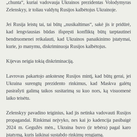
„chunta“, kuriai vadovauja Ukrainos prezidentas Volodymyras
Zelenskyy, ir toliau valdytų Rusijos kalbėtojus Ukrainoje.
Jei Rusija leistų tai, tai būtų „nusikaltimas“, sakė jis ir pridūrė,
kad lengviausias būdas išspręsti konfliktą būtų tarptautinei
bendruomenei reikalauti, kad Ukrainos panaikinimo įstatymai,
kurie, jo manymu, diskriminuoja Rusijos kalbėtojus.
Kijevas neigia tokią diskriminaciją.
Lavrovas pakartojo ankstesnę Rusijos mintį, kad būtų gerai, jei
Ukraina surengtų prezidento rinkimus, kad Maskva galėtų
pasirašyti galimą taikos susitarimą su kuo nors, ką visuomenė
laiko teisėtu.
Zelenskyy pavadino teiginius, kad jis netinka vadovauti Rusijos
propagandai. Rinkimai neįvyko, nes kai jo kadencija pasibaigė
2024 m. Gegužės mėn., Ukraina buvo (ir tebėra) pagal karo
įstatymą, kuris laikinai sustabdo rinkimų rengiamą.