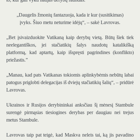
„Daugelis žmonių fantazuoja, kada ir kur (susitikimas)
įvyks. Šiuo metu neturime idėjų“, – sakė Lavrovas.
„Bet įsivaizduokite Vatikaną kaip derybų vietą. Būtų šiek tiek
neelegantiškos, jei stačiatikių šalys naudotų katalikišką
platformą, kad aptartų, kaip išspręsti pagrindines (konflikto)
priežastis.”
„Manau, kad pats Vatikanas tokiomis aplinkybėmis nebūtų labai
patogus priglobti delegacijas iš dviejų stačiatikių šalių“, – pridūrė
Lavrovas.
Ukrainos ir Rusijos derybininkai anksčiau šį mėnesį Stambule
surengė pirmąsias tiesiogines derybas per daugiau nei trejus
metus Stambule.
Lavrovas taip pat teigė, kad Maskva neleis tai, ką jis pavadino