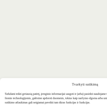
Tvarkyti sutikimą
Siekdami teikti geriausią patirtį, įrenginio informacijai saugoti ir (arba) pasiekti naudojame
šiomis technologijomis, galėsime apdoroti duomenis, tokius kaip naršymo elgsena arba uni
sutikimo atšaukimas gali neigiamai paveikti tam tikras funkcijas ir funkcijas.