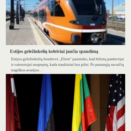
Estijos geležinkelių keleiviai jaučia spaudimą
Estijos geležinkelių bendrovė „Elron“ pasirinko, kad bilietų pardavėjai
ir vairuotojai nuspręstų, kada traukiniai bus pilni. Po pastarųjų savaičių
tragiškos avarijos…