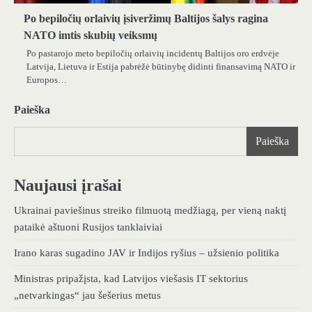
Po bepiločių orlaivių įsiveržimų Baltijos šalys ragina
NATO imtis skubių veiksmų
Po pastarojo meto bepiločių orlaivių incidentų Baltijos oro erdvėje
Latvija, Lietuva ir Estija pabrėžė būtinybę didinti finansavimą NATO ir
Europos…
Paieška
Paieška
Naujausi įrašai
Ukrainai paviešinus streiko filmuotą medžiagą, per vieną naktį
pataikė aštuoni Rusijos tanklaiviai
Irano karas sugadino JAV ir Indijos ryšius – užsienio politika
Ministras pripažįsta, kad Latvijos viešasis IT sektorius
„netvarkingas“ jau šešerius metus