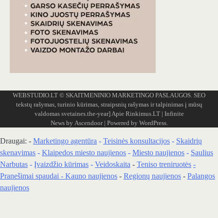
WEBSTUDIO.LT
© SKAITMENINIO MARKETINGO PASLAUGOS. SEO
tekstų rašymas, turinio kūrimas, straipsnių rašymas ir talpinimas į mūsų
valdomas svetaines.the-year]
Apie Rinkimus.LT
| Infinite
News by
Ascendoor
| Powered by
WordPress
.
Draugai: -
Marketingo agentūra
-
Teisinės konsultacijos
-
Skaidrių
skenavimas
-
Klaipedos miesto naujienos
-
Miesto naujienos
-
Saulius
Narbutas
-
Įvaizdžio kūrimas
-
Veidoskaita
-
Teniso treniruotės
-
Pranešimai spaudai -
Kauno naujienos
-
Regionų naujienos
-
Palangos
naujienos