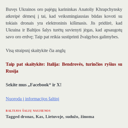
Buvęs Ukrainos oro pajėgų karininkas Anatoliy Khrapchynsky
atkreipė dėmesį į tai, kad veiksmingiausias būdas kovoti su
tokiais dronais yra elektroninis kišimasis. Jis pridūrė, kad
Ukraina ir Baltijos šalys turėtų suvienyti jėgas, kad apsaugotų
savo oro erdvę; Taip pat reikia sustiprinti žvalgybos galimybes.
Visą straipsnį skaitykite čia anglų
Taip pat skaitykite: Italija: Bendrovės, turinčios ryšius su
Rusija
Sekite mus „Facebook“ ir X!
Nuoroda į informacijos šaltinį
BALTIJOS ŠALIŲ NAUJIENOS
Tagged
dronas
,
Kas
,
Lietuvoje
,
sudužo
,
žinoma