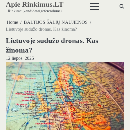
Apie Rinkimus.LT
Skip
to
Rinkimai,kandidatai,referendumai
content
Home
BALTIJOS ŠALIŲ NAUJIENOS
Lietuvoje sudužo dronas. Kas žinoma?
Lietuvoje sudužo dronas. Kas
žinoma?
12 liepos, 2025