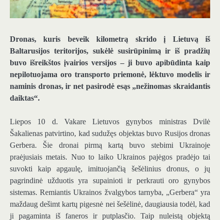
Dronas, kuris beveik kilometrą skrido į Lietuvą iš
Baltarusijos teritorijos, sukėlė susirūpinimą ir iš pradžių
buvo išreikštos įvairios versijos – ji buvo apibūdinta kaip
nepilotuojama oro transporto priemonė, lėktuvo modelis ir
naminis dronas, ir net pasirodė esąs „nežinomas skraidantis
daiktas“.
Liepos 10 d. Vakare Lietuvos gynybos ministras Dvilė
Šakalienas patvirtino, kad sudužęs objektas buvo Rusijos dronas
Gerbera. Šie dronai pirmą kartą buvo stebimi Ukrainoje
praėjusiais metais. Nuo to laiko Ukrainos pajėgos pradėjo tai
suvokti kaip apgaulę, imituojančią šešėlinius dronus, o jų
pagrindinė užduotis yra supainioti ir perkrauti oro gynybos
sistemas. Remiantis Ukrainos žvalgybos tarnyba, „Gerbera“ yra
maždaug dešimt kartų pigesnė nei šešėlinė, daugiausia todėl, kad
ji pagaminta iš faneros ir putplasčio. Taip nuleistą objektą