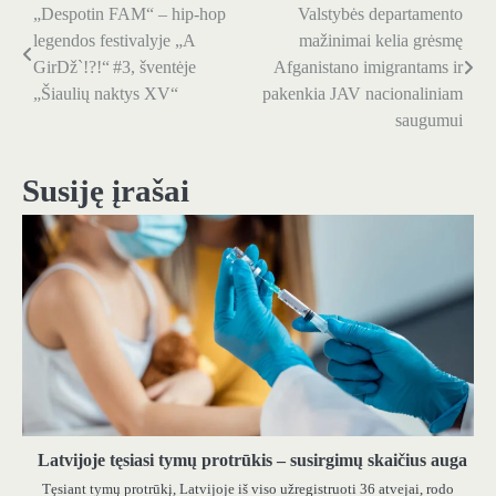
„Despotin FAM“ – hip-hop
Valstybės departamento
Navigacija
legendos festivalyje „A
mažinimai kelia grėsmę
tarp
GirDž`!?!“ #3, šventėje
Afganistano imigrantams ir
„Šiaulių naktys XV“
pakenkia JAV nacionaliniam
įrašų
saugumui
Susiję įrašai
Latvijoje tęsiasi tymų protrūkis – susirgimų skaičius auga
Tęsiant tymų protrūkį, Latvijoje iš viso užregistruoti 36 atvejai, rodo