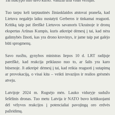
Tai nukrypo nuo savo kurso. Valdžia tiria visas versijas.
Tuo tarpu keli tarptautinės žiniasklaidos atstovai praneša, kad
Lietuva negalėjo laiku nustatyti Gerberos ir tinkamai reaguoti.
Kritiką taip pat išreiškė Lietuvos savanoris Ukrainoje ir dronų
ekspertas Arūnas Kumpis, kuris atkreipė dėmesį į tai, kad nėra
galimybės žinoti, kas yra drono krovinys, ir jame taip pat galėjo
būti sprogmenų.
Savo ruožtu, gynybos ministras liepos 10 d. LRT radijuje
pareiškė, kad reakcija priklauso nuo to, ar šalis yra karo
būsenoje. Ji atkreipė dėmesį į tai, kad reikia reaguoti į sutapimą
ar provokaciją, o visai kita – veikti invazijos ir realios grėsmės
atveju.
Latvijoje 2024 m. Rugsėjo mėn. Lauko viduryje sudužo
šešėlinis dronas. Tuo metu Latvija ir NATO buvo kritikuojami
dėl vėlyvos reakcijos į potencialiai pavojingą oro erdvės
pažeidimą.