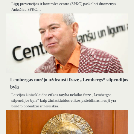
Ligų prevencijos ir kontrolės centro (SPKC) paskelbti duomenys.
Anksčiau SPKC…
Lembergas norėjo uždrausti frazę „Lembergs“ stipendijos
byla
Latvijos žiniasklaidos etikos taryba nelaiko fraze „Lembergso
stipendijos byla“ kaip žiniasklaidos etikos pažeidimas, nes ji yra
bendro pobūdžio ir nereiškia…