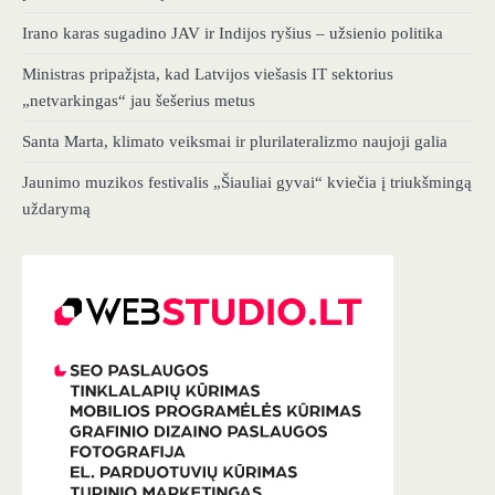
Irano karas sugadino JAV ir Indijos ryšius – užsienio politika
Ministras pripažįsta, kad Latvijos viešasis IT sektorius
„netvarkingas“ jau šešerius metus
Santa Marta, klimato veiksmai ir plurilateralizmo naujoji galia
Jaunimo muzikos festivalis „Šiauliai gyvai“ kviečia į triukšmingą
uždarymą