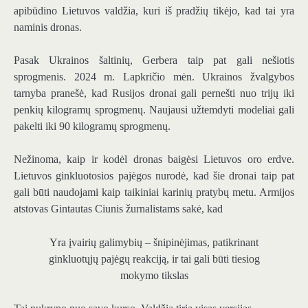
apibūdino Lietuvos valdžia, kuri iš pradžių tikėjo, kad tai yra
naminis dronas.
Pasak Ukrainos šaltinių, Gerbera taip pat gali nešiotis
sprogmenis. 2024 m. Lapkričio mėn. Ukrainos žvalgybos
tarnyba pranešė, kad Rusijos dronai gali pernešti nuo trijų iki
penkių kilogramų sprogmenų. Naujausi užtemdyti modeliai gali
pakelti iki 90 kilogramų sprogmenų.
Nežinoma, kaip ir kodėl dronas baigėsi Lietuvos oro erdve.
Lietuvos ginkluotosios pajėgos nurodė, kad šie dronai taip pat
gali būti naudojami kaip taikiniai karinių pratybų metu. Armijos
atstovas Gintautas Ciunis žurnalistams sakė, kad
Yra įvairių galimybių – šnipinėjimas, patikrinant
ginkluotųjų pajėgų reakciją, ir tai gali būti tiesiog
mokymo tikslas