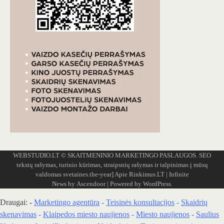
WEBSTUDIO.LT
© SKAITMENINIO MARKETINGO PASLAUGOS. SEO
tekstų rašymas, turinio kūrimas, straipsnių rašymas ir talpinimas į mūsų
valdomas svetaines.the-year]
Apie Rinkimus.LT
| Infinite
News by
Ascendoor
| Powered by
WordPress
.
Draugai: -
Marketingo agentūra
-
Teisinės konsultacijos
-
Skaidrių
skenavimas
-
Klaipedos miesto naujienos
-
Miesto naujienos
-
Saulius