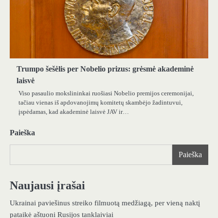
Trumpo šešėlis per Nobelio prizus: grėsmė akademinė
laisvė
Viso pasaulio mokslininkai ruošiasi Nobelio premijos ceremonijai,
tačiau vienas iš apdovanojimų komitetų skambėjo žadintuvui,
įspėdamas, kad akademinė laisvė JAV ir…
Paieška
Paieška
Naujausi įrašai
Ukrainai paviešinus streiko filmuotą medžiagą, per vieną naktį
pataikė aštuoni Rusijos tanklaiviai