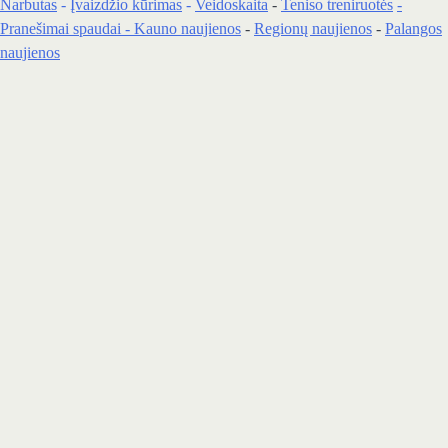
Narbutas
-
Įvaizdžio kūrimas
-
Veidoskaita
-
Teniso treniruotės
-
Pranešimai spaudai -
Kauno naujienos
-
Regionų naujienos
-
Palangos
naujienos