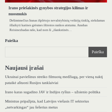
Irano priešakinės gynybos strategijos kilimas ir
nuosmukis
Dešimtmečius Iranas išplėtojo nevalstybinių veikėjų tinklą, siekdamas
išlaikyti karines grėsmes ištiestos rankos atstumu. Arashas
Reisinezhadas rašo, kad nors ši „išankstinės…
Paieška
Paieška
Naujausi įrašai
Ukrainai paviešinus streiko filmuotą medžiagą, per vieną naktį
pataikė aštuoni Rusijos tanklaiviai
Irano karas sugadino JAV ir Indijos ryšius – užsienio politika
Ministras pripažįsta, kad Latvijos viešasis IT sektorius
„netvarkingas“ jau šešerius metus