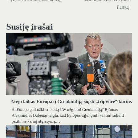
flangą
įrašų
Susiję įrašai
Atėjo laikas Europai į Grenlandiją siųsti „tripwire“ karius
Ar Europa gali užkirsti kelią JAV užgrobti Grenlandiją? Björnas
Aleksandras Dubenas teigia, kad Europos sąjungininkai turi sukurti
patikimą karinį atgrasymą,…