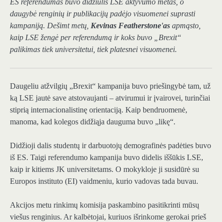
ES referendumas buvo didžiulis LSE aktyvumo metas, o
daugybė renginių ir publikacijų padėjo visuomenei suprasti
kampaniją. Dešimt metų,
Kevinas Featherstone'as
apmąsto,
kaip LSE žengė per referendumą ir koks buvo „Brexit“
palikimas tiek universitetui, tiek platesnei visuomenei.
Daugeliu atžvilgių „Brexit“ kampanija buvo priešingybė tam, už
ką LSE jautė save atstovaujanti – atvirumui ir įvairovei, turinčiai
stiprią internacionalistinę orientaciją. Kaip bendruomenė,
manoma, kad kolegos didžiąja dauguma buvo „likę“.
Didžioji dalis studentų ir darbuotojų demografinės padėties buvo
iš ES. Taigi referendumo kampanija buvo didelis iššūkis LSE,
kaip ir kitiems JK universitetams. O mokykloje ji susidūrė su
Europos instituto (EI) vaidmeniu, kurio vadovas tada buvau.
Akcijos metu rinkimų komisija paskambino pasitikrinti mūsų
viešus renginius. Ar kalbėtojai, kuriuos išrinkome gerokai prieš