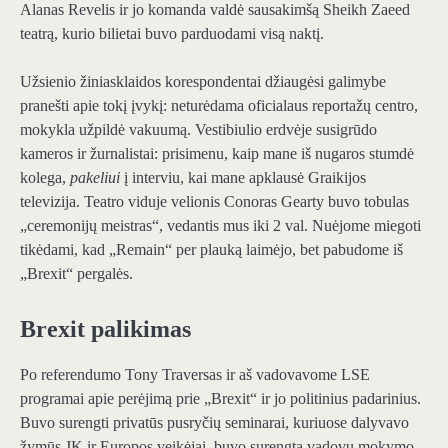
Alanas Revelis ir jo komanda valdė sausakimšą Sheikh Zaeed
teatrą, kurio bilietai buvo parduodami visą naktį.
Užsienio žiniasklaidos korespondentai džiaugėsi galimybe
pranešti apie tokį įvykį: neturėdama oficialaus reportažų centro,
mokykla užpildė vakuumą. Vestibiulio erdvėje susigrūdo
kameros ir žurnalistai: prisimenu, kaip mane iš nugaros stumdė
kolega,
pakeliui
į interviu, kai mane apklausė Graikijos
televizija. Teatro viduje velionis Conoras Gearty buvo tobulas
„ceremonijų meistras“, vedantis mus iki 2 val. Nuėjome miegoti
tikėdami, kad „Remain“ per plauką laimėjo, bet pabudome iš
„Brexit“ pergalės.
Brexit palikimas
Po referendumo Tony Traversas ir aš vadovavome LSE
programai apie perėjimą prie „Brexit“ ir jo politinius padarinius.
Buvo surengti privatūs pusryčių seminarai, kuriuose dalyvavo
žymūs JK ir Europos veikėjai, buvo surengta vadovų mokymo