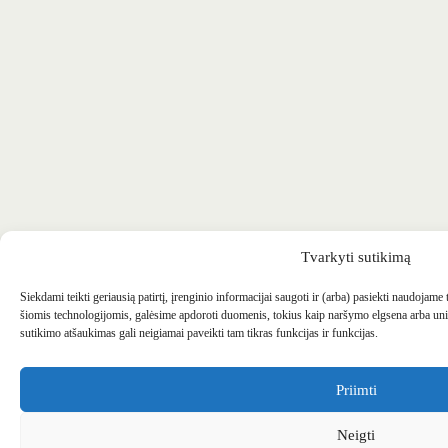
Tvarkyti sutikimą
Siekdami teikti geriausią patirtį, įrenginio informacijai saugoti ir (arba) pasiekti naudojame
šiomis technologijomis, galėsime apdoroti duomenis, tokius kaip naršymo elgsena arba uni
sutikimo atšaukimas gali neigiamai paveikti tam tikras funkcijas ir funkcijas.
Priimti
Neigti