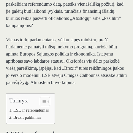
paskelbiant referendumo datą, pateiks vienašališką požiūrį, kad
jie galėtų būti laikomi įvykiais, turinčiais finansinių išlaidų,
kuriuos reikia pasverti oficialioms „Atostogų“ arba „Pasilikti“
kampanijoms?
Vienas torių parlamentaras, vėliau tapęs ministru, prašė
Parlamente pamatyti mūsų mokymo programą, kurioje būtų
apimta Europos Sąjungos politika ir ekonomika. Įstatymu
apribotas savo labdaros statusu, Oksfordas vis dėlto paskelbė
viešą pareiškimą, įspėjęs, kad „Brexit“ turės reikšmingos įtakos
jo verslo modeliui. LSE atveju Craigas Calhounas atsisakė atlikti
panašų žygį. Atmosfera buvo kupina.
Turinys:
LSE ir referendumas
Brexit palikimas