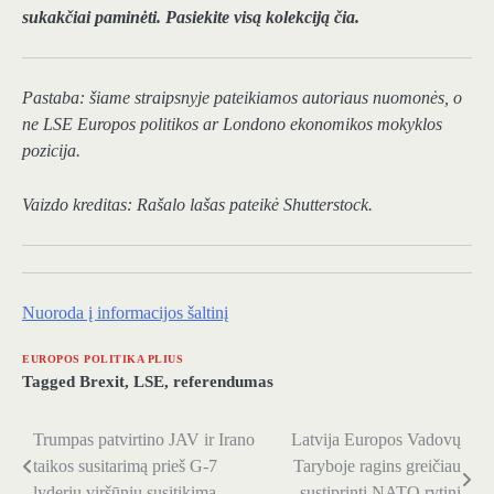
sukakčiai paminėti. Pasiekite visą kolekciją čia.
Pastaba: šiame straipsnyje pateikiamos autoriaus nuomonės, o
ne LSE Europos politikos ar Londono ekonomikos mokyklos
pozicija.
Vaizdo kreditas:
Rašalo lašas
pateikė Shutterstock.
Nuoroda į informacijos šaltinį
EUROPOS POLITIKA PLIUS
Tagged
Brexit
,
LSE
,
referendumas
Trumpas patvirtino JAV ir Irano
Latvija Europos Vadovų
Navigacija
taikos susitarimą prieš G-7
Taryboje ragins greičiau
tarp
lyderių viršūnių susitikimą
sustiprinti NATO rytinį