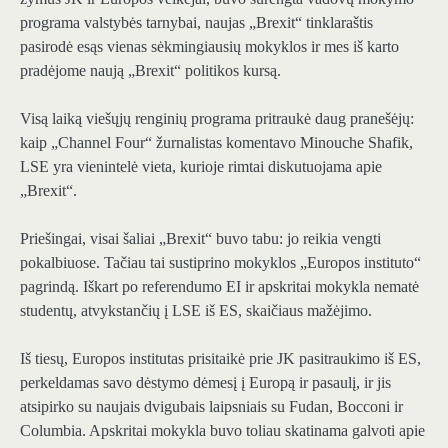
programa valstybės tarnybai, naujas „Brexit“ tinklaraštis
pasirodė esąs vienas sėkmingiausių mokyklos ir mes iš karto
pradėjome naują „Brexit“ politikos kursą.
Visą laiką viešųjų renginių programa pritraukė daug pranešėjų:
kaip „Channel Four“ žurnalistas komentavo Minouche Shafik,
LSE yra vienintelė vieta, kurioje rimtai diskutuojama apie
„Brexit“.
Priešingai, visai šaliai „Brexit“ buvo tabu: jo reikia vengti
pokalbiuose. Tačiau tai sustiprino mokyklos „Europos instituto“
pagrindą. Iškart po referendumo EI ir apskritai mokykla nematė
studentų, atvykstančių į LSE iš ES, skaičiaus mažėjimo.
Iš tiesų, Europos institutas prisitaikė prie JK pasitraukimo iš ES,
perkeldamas savo dėstymo dėmesį į Europą ir pasaulį, ir jis
atsipirko su naujais dvigubais laipsniais su Fudan, Bocconi ir
Columbia. Apskritai mokykla buvo toliau skatinama galvoti apie