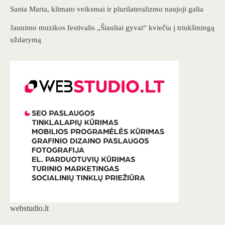
Santa Marta, klimato veiksmai ir plurilateralizmo naujoji galia
Jaunimo muzikos festivalis „Šiauliai gyvai“ kviečia į triukšmingą
uždarymą
webstudio.lt