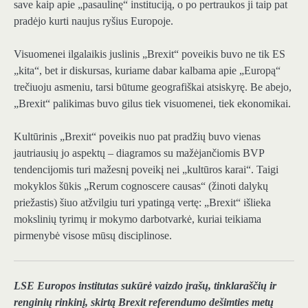
save kaip apie „pasaulinę“ instituciją, o po pertraukos ji taip pat
pradėjo kurti naujus ryšius Europoje.
Visuomenei ilgalaikis juslinis „Brexit“ poveikis buvo ne tik ES
„kita“, bet ir diskursas, kuriame dabar kalbama apie „Europą“
trečiuoju asmeniu, tarsi būtume geografiškai atsiskyrę. Be abejo,
„Brexit“ palikimas buvo gilus tiek visuomenei, tiek ekonomikai.
Kultūrinis „Brexit“ poveikis nuo pat pradžių buvo vienas
jautriausių jo aspektų – diagramos su mažėjančiomis BVP
tendencijomis turi mažesnį poveikį nei „kultūros karai“. Taigi
mokyklos šūkis „Rerum cognoscere causas“ (žinoti dalykų
priežastis) šiuo atžvilgiu turi ypatingą vertę: „Brexit“ išlieka
mokslinių tyrimų ir mokymo darbotvarkė, kuriai teikiama
pirmenybė visose mūsų disciplinose.
LSE Europos institutas sukūrė vaizdo įrašų, tinklaraščių ir
renginių rinkinį, skirtą Brexit referendumo dešimties metų