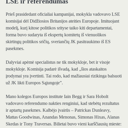
LSE ir referendumas
Prieš prasidedant oficialiai kampanijai, mokykla vadovavo LSE
komisijai dėl Didžiosios Britanijos ateities Europoje. Imituojant
modelį, kurį kitose politikos srityse taiko kiti departamentai,
forma buvo sudaryta iš ekspertų komitetų iš vienuolikos
skirtingų politikos sričių, sveriančių JK pasitraukimo iš ES
pasekmes.
Dalyviai apėmė specialistus ne tik mokykloje, bet ir visoje
mokykloje. Komisija padarė išvadą, kad „šios ataskaitos
įrodymai yra įvertinti. Tai rodo, kad mažiausiai rizikinga balsuoti
už JK likti Europos Sąjungoje”.
Mano kolegos Europos institute Iain Begg ir Sara Hobolt
vadovavo referendumo nakties renginiui, kad stebėtų rezultatus
ir aptartų pasekmes. Kalbėjo įvairūs – Patrickas Dunleavy,
Mattas Goodwinas, Anandas Menonas, Simonas Hixas, Alanas
Skedas ir Tony Traversas. Bilietai buvo vieni karščiausių mieste: