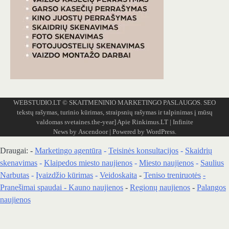
WEBSTUDIO.LT
© SKAITMENINIO MARKETINGO PASLAUGOS. SEO
tekstų rašymas, turinio kūrimas, straipsnių rašymas ir talpinimas į mūsų
valdomas svetaines.the-year]
Apie Rinkimus.LT
| Infinite
News by
Ascendoor
| Powered by
WordPress
.
Draugai: -
Marketingo agentūra
-
Teisinės konsultacijos
-
Skaidrių
skenavimas
-
Klaipedos miesto naujienos
-
Miesto naujienos
-
Saulius
Narbutas
-
Įvaizdžio kūrimas
-
Veidoskaita
-
Teniso treniruotės
-
Pranešimai spaudai -
Kauno naujienos
-
Regionų naujienos
-
Palangos
naujienos