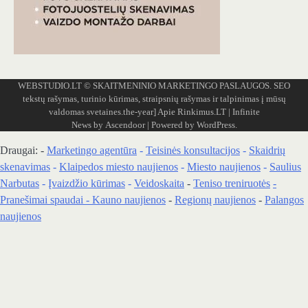
WEBSTUDIO.LT
© SKAITMENINIO MARKETINGO PASLAUGOS. SEO
tekstų rašymas, turinio kūrimas, straipsnių rašymas ir talpinimas į mūsų
valdomas svetaines.the-year]
Apie Rinkimus.LT
| Infinite
News by
Ascendoor
| Powered by
WordPress
.
Draugai: -
Marketingo agentūra
-
Teisinės konsultacijos
-
Skaidrių
skenavimas
-
Klaipedos miesto naujienos
-
Miesto naujienos
-
Saulius
Narbutas
-
Įvaizdžio kūrimas
-
Veidoskaita
-
Teniso treniruotės
-
Pranešimai spaudai -
Kauno naujienos
-
Regionų naujienos
-
Palangos
naujienos