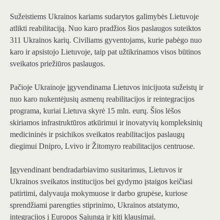
Sužeistiems Ukrainos kariams sudarytos galimybės Lietuvoje
atlikti reabilitaciją. Nuo karo pradžios šios paslaugos suteiktos
311 Ukrainos karių. Civiliams gyventojams, kurie pabėgo nuo
karo ir apsistojo Lietuvoje, taip pat užtikrinamos visos būtinos
sveikatos priežiūros paslaugos.
Pačioje Ukrainoje įgyvendinama Lietuvos inicijuota sužeistų ir
nuo karo nukentėjusių asmenų reabilitacijos ir reintegracijos
programa, kuriai Lietuva skyrė 15 mln. eurų. Šios lėšos
skiriamos infrastruktūros atkūrimui ir inovatyvių kompleksinių
medicininės ir psichikos sveikatos reabilitacijos paslaugų
diegimui Dnipro, Lvivo ir Žitomyro reabilitacijos centruose.
Įgyvendinant bendradarbiavimo susitarimus, Lietuvos ir
Ukrainos sveikatos institucijos bei gydymo įstaigos keičiasi
patirtimi, dalyvauja mokymuose ir darbo grupėse, kuriose
sprendžiami parengties stiprinimo, Ukrainos atstatymo,
integracijos į Europos Sąjungą ir kiti klausimai.