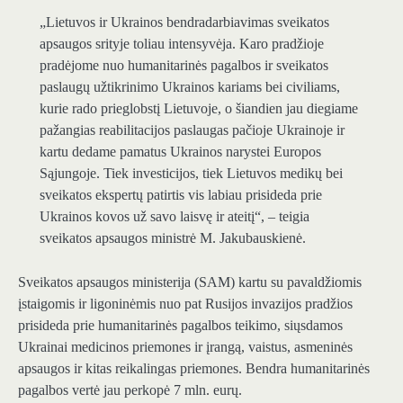
„Lietuvos ir Ukrainos bendradarbiavimas sveikatos
apsaugos srityje toliau intensyvėja. Karo pradžioje
pradėjome nuo humanitarinės pagalbos ir sveikatos
paslaugų užtikrinimo Ukrainos kariams bei civiliams,
kurie rado prieglobstį Lietuvoje, o šiandien jau diegiame
pažangias reabilitacijos paslaugas pačioje Ukrainoje ir
kartu dedame pamatus Ukrainos narystei Europos
Sąjungoje. Tiek investicijos, tiek Lietuvos medikų bei
sveikatos ekspertų patirtis vis labiau prisideda prie
Ukrainos kovos už savo laisvę ir ateitį“, – teigia
sveikatos apsaugos ministrė M. Jakubauskienė.
Sveikatos apsaugos ministerija (SAM) kartu su pavaldžiomis
įstaigomis ir ligoninėmis nuo pat Rusijos invazijos pradžios
prisideda prie humanitarinės pagalbos teikimo, siųsdamos
Ukrainai medicinos priemones ir įrangą, vaistus, asmeninės
apsaugos ir kitas reikalingas priemones. Bendra humanitarinės
pagalbos vertė jau perkopė 7 mln. eurų.