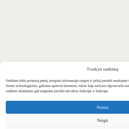
Tvarkyti sutikimą
Siekdami teikti geriausią patirtį, įrenginio informacijai saugoti ir (arba) pasiekti naudojame
šiomis technologijomis, galėsime apdoroti duomenis, tokius kaip naršymo elgsena arba uni
sutikimo atšaukimas gali neigiamai paveikti tam tikras funkcijas ir funkcijas.
Priimti
Neigti