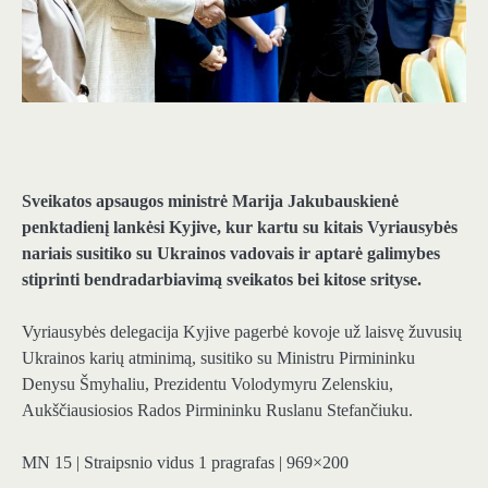
Sveikatos apsaugos ministrė Marija Jakubauskienė
penktadienį lankėsi Kyjive, kur kartu su kitais Vyriausybės
nariais susitiko su Ukrainos vadovais ir aptarė galimybes
stiprinti bendradarbiavimą sveikatos bei kitose srityse.
Vyriausybės delegacija Kyjive pagerbė kovoje už laisvę žuvusių
Ukrainos karių atminimą, susitiko su Ministru Pirmininku
Denysu Šmyhaliu, Prezidentu Volodymyru Zelenskiu,
Aukščiausiosios Rados Pirmininku Ruslanu Stefančiuku.
MN 15 | Straipsnio vidus 1 pragrafas | 969×200