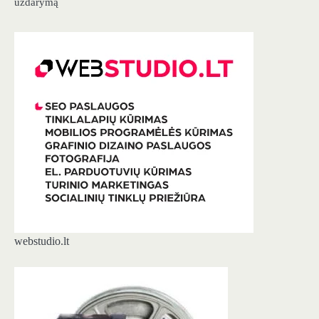
uždarymą
webstudio.lt