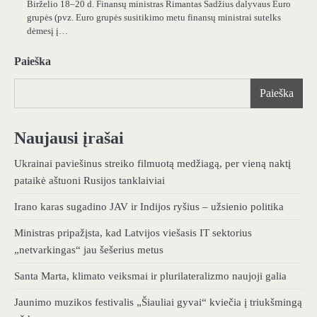
Birželio 18–20 d. Finansų ministras Rimantas Šadžius dalyvaus Euro
grupės (pvz. Euro grupės susitikimo metu finansų ministrai sutelks
dėmesį į…
Paieška
Paieška
Naujausi įrašai
Ukrainai paviešinus streiko filmuotą medžiagą, per vieną naktį
pataikė aštuoni Rusijos tanklaiviai
Irano karas sugadino JAV ir Indijos ryšius – užsienio politika
Ministras pripažįsta, kad Latvijos viešasis IT sektorius
„netvarkingas“ jau šešerius metus
Santa Marta, klimato veiksmai ir plurilateralizmo naujoji galia
Jaunimo muzikos festivalis „Šiauliai gyvai“ kviečia į triukšmingą