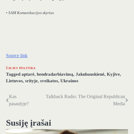
• SAM Komunikacijos skyrius
Source link
ŠALIES POLITIKA
Tagged
aptarė
,
bendradarbiavimą
,
Jakubauskienė
,
Kyjive
,
Lietuvos
,
srityje
,
sveikatos
,
Ukrainos
Kas
Talkback Radio: The Original Republican
Navigacija
pasaulyje?
Media
tarp
įrašų
Susiję įrašai