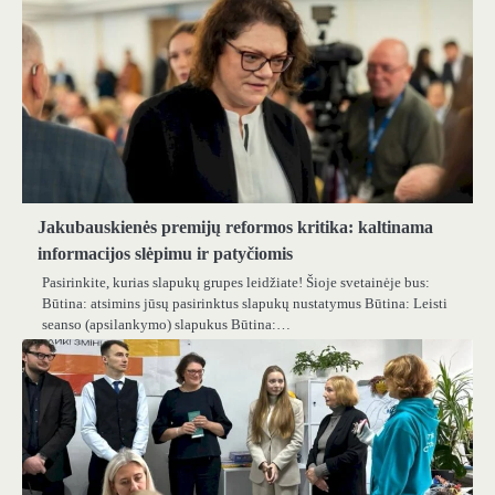
Jakubauskienės premijų reformos kritika: kaltinama
informacijos slėpimu ir patyčiomis
Pasirinkite, kurias slapukų grupes leidžiate! Šioje svetainėje bus:
Būtina: atsimins jūsų pasirinktus slapukų nustatymus Būtina: Leisti
seanso (apsilankymo) slapukus Būtina:…