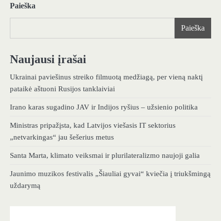
Paieška
Paieška
Naujausi įrašai
Ukrainai paviešinus streiko filmuotą medžiagą, per vieną naktį
pataikė aštuoni Rusijos tanklaiviai
Irano karas sugadino JAV ir Indijos ryšius – užsienio politika
Ministras pripažįsta, kad Latvijos viešasis IT sektorius
„netvarkingas“ jau šešerius metus
Santa Marta, klimato veiksmai ir plurilateralizmo naujoji galia
Jaunimo muzikos festivalis „Šiauliai gyvai“ kviečia į triukšmingą
uždarymą