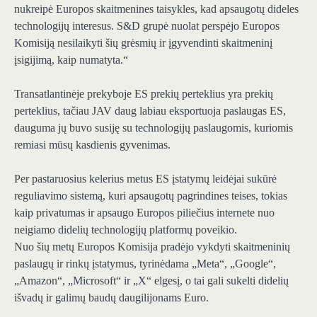
nukreipė Europos skaitmenines taisykles, kad apsaugotų dideles
technologijų interesus. S&D grupė nuolat perspėjo Europos
Komisiją nesilaikyti šių grėsmių ir įgyvendinti skaitmeninį
įsigijimą, kaip numatyta.“
Transatlantinėje prekyboje ES prekių perteklius yra prekių
perteklius, tačiau JAV daug labiau eksportuoja paslaugas ES,
dauguma jų buvo susiję su technologijų paslaugomis, kuriomis
remiasi mūsų kasdienis gyvenimas.
Per pastaruosius kelerius metus ES įstatymų leidėjai sukūrė
reguliavimo sistemą, kuri apsaugotų pagrindines teises, tokias
kaip privatumas ir apsaugo Europos piliečius internete nuo
neigiamo didelių technologijų platformų poveikio.
Nuo šių metų Europos Komisija pradėjo vykdyti skaitmeninių
paslaugų ir rinkų įstatymus, tyrinėdama „Meta“, „Google“,
„Amazon“, „Microsoft“ ir „X“ elgesį, o tai gali sukelti didelių
išvadų ir galimų baudų daugilijonams Euro.