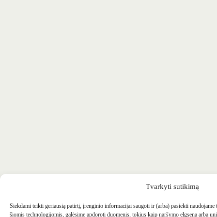
Tvarkyti sutikimą
Siekdami teikti geriausią patirtį, įrenginio informacijai saugoti ir (arba) pasiekti naudojame
šiomis technologijomis, galėsime apdoroti duomenis, tokius kaip naršymo elgsena arba uni