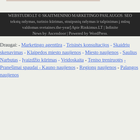
WEBSTUDIO.LT
© SKAITMENINIO MARKETINGO PASLAUGOS. SEO
tekstų rašymas, turinio kūrimas, straipsnių rašymas ir talpinimas į mūsų
valdomas svetaines.the-year]
Apie Rinkimus.LT
| Infinite
News by
Ascendoor
| Powered by
WordPress
.
Draugai: -
Marketingo agentūra
-
Teisinės konsultacijos
-
Skaidrių
skenavimas
-
Klaipedos miesto naujienos
-
Miesto naujienos
-
Saulius
Narbutas
-
Įvaizdžio kūrimas
-
Veidoskaita
-
Teniso treniruotės
-
Pranešimai spaudai -
Kauno naujienos
-
Regionų naujienos
-
Palangos
naujienos