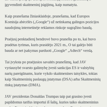
įgyvendinti skaitmeninį įsigijimą, kaip numatyta.
Kaip pranešama žiniasklaidoje, pranešama, kad Europos
Komisija abėcėlės („Google“) už netinkamą galingos pozicijos
naudojimą internetinėje reklamos rinkoje sugrąžino baudą.
Praėjusį penktadienį bendrovė buvo pranešta po to, kai buvo
pradėtas tyrimas, kuris prasidėjo 2021 m., O tai galėjo būti
bauda ar net įsakymas parduoti „Google“ „Adtech“ verslą.
Tai įvyksta po praėjusios savaitės pranešimų, kad JAV
vyriausybė svarsto galimybę įvesti sankcijas ES ir valstybių
narių pareigūnams, kurie vykdo skaitmenines taisykles, tokias
kaip Skaitmeninių paslaugų įstatymas (DSA) arba Skaitmeninių
rinkų įstatymas (DMA).
JAV prezidentas Donaldas Trumpas taip pat grasino įvesti
papildomus tarifus importui iš šalių, kurios taiko skaitmeninius