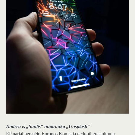
Andrea iš „Santis“ nuotrauka „Unsplash“
EP nariai perspėjo Europos Komisiją neduoti grasinimų ir