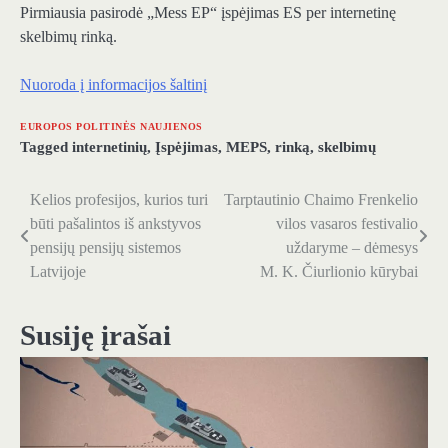
Pirmiausia pasirodė „Mess EP“ įspėjimas ES per internetinę
skelbimų rinką.
Nuoroda į informacijos šaltinį
EUROPOS POLITINĖS NAUJIENOS
Tagged
internetinių
,
Įspėjimas
,
MEPS
,
rinką
,
skelbimų
Kelios profesijos, kurios turi
Tarptautinio Chaimo Frenkelio
Navigacija
būti pašalintos iš ankstyvos
vilos vasaros festivalio
tarp
pensijų pensijų sistemos
uždaryme – dėmesys
Latvijoje
M. K. Čiurlionio kūrybai
įrašų
Susiję įrašai