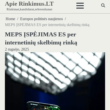
Apie Rinkimus.LT
Skip
to
Rinkimai,kandidatai,referendumai
content
Home
Europos politinės naujienos
MEPS ĮSPĖJIMAS ES per internetinių skelbimų rinką
MEPS ĮSPĖJIMAS ES per
internetinių skelbimų rinką
2 rugsėjo, 2025