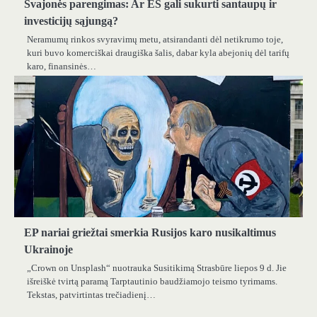
Svajonės parengimas: Ar ES gali sukurti santaupų ir
investicijų sąjungą?
Neramumų rinkos svyravimų metu, atsirandanti dėl netikrumo toje,
kuri buvo komerciškai draugiška šalis, dabar kyla abejonių dėl tarifų
karo, finansinės…
EP nariai griežtai smerkia Rusijos karo nusikaltimus
Ukrainoje
„Crown on Unsplash“ nuotrauka Susitikimą Strasbūre liepos 9 d. Jie
išreiškė tvirtą paramą Tarptautinio baudžiamojo teismo tyrimams.
Tekstas, patvirtintas trečiadienį…