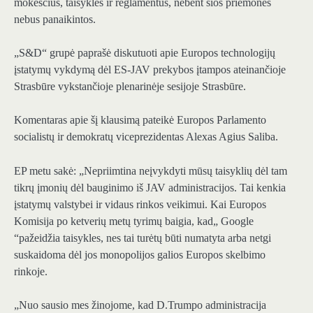
mokesčius, taisykles ir reglamentus, nebent šios priemonės
nebus panaikintos.
„S&D“ grupė paprašė diskutuoti apie Europos technologijų
įstatymų vykdymą dėl ES-JAV prekybos įtampos ateinančioje
Strasbūre vykstančioje plenarinėje sesijoje Strasbūre.
Komentaras apie šį klausimą pateikė Europos Parlamento
socialistų ir demokratų viceprezidentas Alexas Agius Saliba.
EP metu sakė: „Nepriimtina neįvykdyti mūsų taisyklių dėl tam
tikrų įmonių dėl bauginimo iš JAV administracijos. Tai kenkia
įstatymų valstybei ir vidaus rinkos veikimui. Kai Europos
Komisija po ketverių metų tyrimų baigia, kad„ Google
“pažeidžia taisykles, nes tai turėtų būti numatyta arba netgi
suskaidoma dėl jos monopolijos galios Europos skelbimo
rinkoje.
„Nuo sausio mes žinojome, kad D.Trumpo administracija