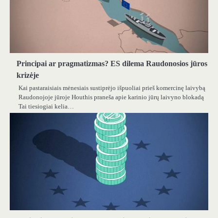
Principai ar pragmatizmas? ES dilema Raudonosios jūros
krizėje
Kai pastaraisiais mėnesiais sustiprėjo išpuoliai prieš komercinę laivybą
Raudonojoje jūroje Houthis praneša apie karinio jūrų laivyno blokadą
Tai tiesiogiai kelia…