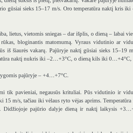
as, dieną suksis iš pietų, pietvakarių. Vakare pajūryje numa
urio gūsiai sieks 15–17 m/s. Oro temperatūra naktį kris ik
a, lietus, vietomis sniegas – dar išplis, o dieną – labai vie
 rūkas, bloginantis matomumą. Vyraus vidutinio ar vidu
ūs iš šiaurės vakarų. Pajūryje naktį gūsiai sieks 15–19 m
atūra naktį nukris iki –2…+3°C, o dieną kils iki 0…+4°C,
 sąlygomis pajūryje – +4…+7°C.
 tik pavieniai, negausūs krituliai. Pūs vidutinio ir vidu
iki 15 m/s, tačiau iki vėlaus ryto vėjas aprims. Temperatūra 
Didžiojoje pajūrio dalyje dieną ir naktį laikysis +3