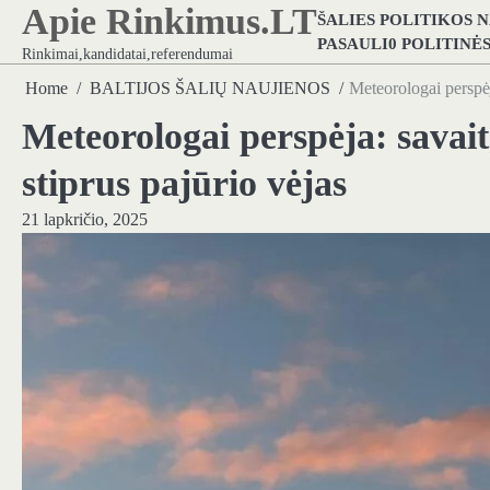
Apie Rinkimus.LT
Skip
ŠALIES POLITIKOS 
to
PASAULI0 POLITINĖ
Rinkimai,kandidatai,referendumai
content
Home
BALTIJOS ŠALIŲ NAUJIENOS
Meteorologai perspėja
Meteorologai perspėja: savait
stiprus pajūrio vėjas
21 lapkričio, 2025