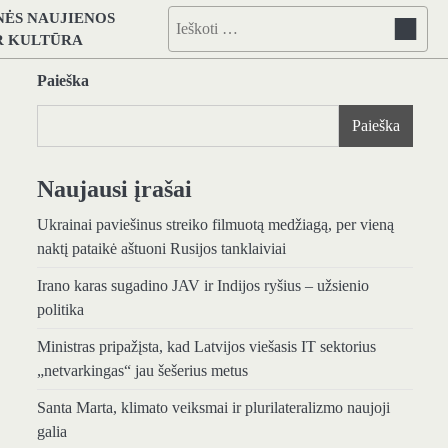
NĖS NAUJIENOS
Ieškoti:
IR KULTŪRA
Paieška
Paieška
Naujausi įrašai
Ukrainai paviešinus streiko filmuotą medžiagą, per vieną
naktį pataikė aštuoni Rusijos tanklaiviai
Irano karas sugadino JAV ir Indijos ryšius – užsienio
politika
Ministras pripažįsta, kad Latvijos viešasis IT sektorius
„netvarkingas“ jau šešerius metus
Santa Marta, klimato veiksmai ir plurilateralizmo naujoji
galia