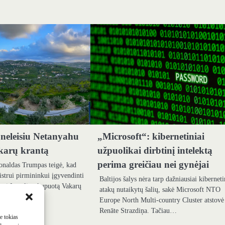
neleisiu Netanyahu
„Microsoft“: kibernetiniai
karų krantą
užpuolikai dirbtinį intelektą
perima greičiau nei gynėjai
onaldas Trumpas teigė, kad
nistrui pirmininkui įgyvendinti
Baltijos šalys nėra tarp dažniausiai kibernet
oti Izraelio okupuotą Vakarų
atakų nutaikytų šalių, sakė Microsoft NTO
BBC.…
Europe North Multi-country Cluster atstovė
Renāte Strazdiņa. Tačiau…
me tokias