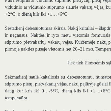
Pūs nestiprus ar vidutinio stiprumo pietryčių, pietų vėj
vidutinio ar vidutinio stiprumo šiaurės vakarų vėjas, k
+2°C, o dieną kils iki +1…+6°C.
Šeštadienį debesuotumas skirsis. Naktį krituliai – šlapdrib
ir negausūs. Nakties ir ryto metu vietomis formuosis
stiprumo pietvakarių, vakarų vėjas, Kuržemėje naktį p
pirmoje nakties pusėje vietomis net 20–21 m/s. Temper
šiek tiek šiltesnėmis
Sekmadienį saulė kaitaliosis su debesuotumu, numatomi
stiprumo pietų, pietvakarių vėjas, naktį pajūryje gūsiai 
daug kur kris iki 0…-5°C, dieną kils iki +1…+6°C. 
temperatūra.