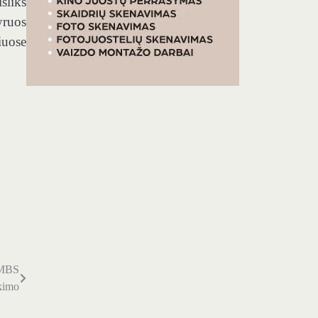
šliks
yruos
iuose
o MBS
ikimo