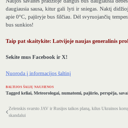
Naujos savaitės pradžioje dangus bus daugiausia debesuot
daugiausia sausa, kitur gali lyti ir sniegas. Naktį didž
apie 0°C, pajūryje bus šilčiau. Dėl svyruojančių temper
bus sunkios!
Taip pat skaitykite: Latvijoje naujas generalinis pr
Sekite mus Facebook ir X!
Nuoroda į informacijos šaltinį
BALTIJOS ŠALIŲ NAUJIENOS
Tagged
keliai
,
Meteorologai
,
numatomi
,
pajūrio
,
perspėja
,
savai
Zelenskis svarsto JAV ir Rusijos taikos planą, kilus Ukrainos koru
Navigacija
skandalui
tarp