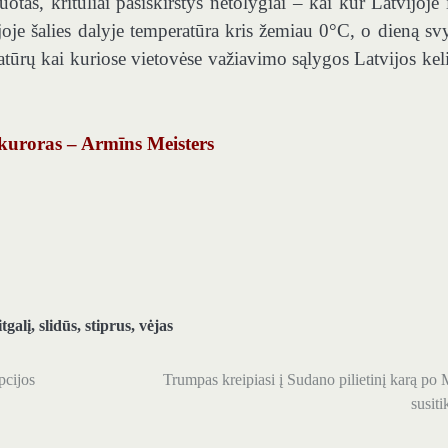
as, krituliai pasiskirstys netolygiai – kai kur Latvijoje i
iojoje šalies dalyje temperatūra kris žemiau 0°C, o dieną sv
atūrų kai kuriose vietovėse važiavimo sąlygos Latvijos kel
okuroras – Armīns Meisters
tgalį
,
slidūs
,
stiprus
,
vėjas
pcijos
Trumpas kreipiasi į Sudano pilietinį karą p
susit