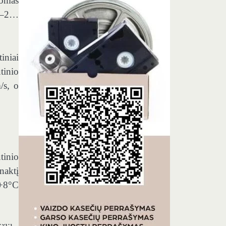
tomas
i –2…
tiniai
tinio
/s, o
tinio
naktį
…+8°C