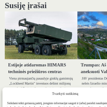
įrašų
Susiję įrašai
Estijoje atidaromas HIMARS
Trumpas: Aš 
techninės priežiūros centras
aneksuoti Va
Viena pirmaujančių pasaulyje ginklų gamintojų
JAV prezidentas D
„Lockheed Martin“ investuos dešimt milijonų
neleis Izraelio mi
eurų, kad Estijoje įkurtų raketinės artilerijos
savo planus aneksu
sistemų HIMARS aptarnavimo centrą,…
Kraną, praneša 
Tvarkyti sutikimą
Siekdami teikti geriausią patirtį, įrenginio informacijai saugoti ir (arba) pasiekti naudoja