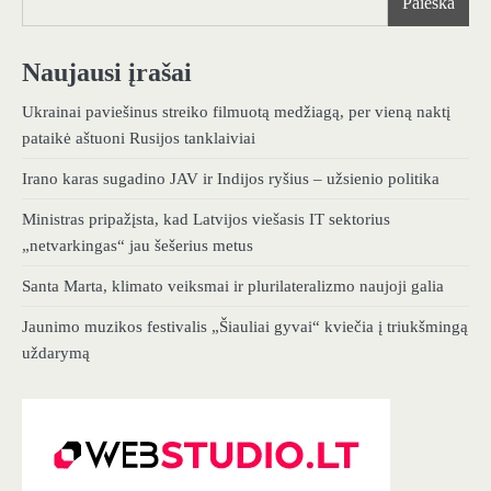
Paieška
Naujausi įrašai
Ukrainai paviešinus streiko filmuotą medžiagą, per vieną naktį
pataikė aštuoni Rusijos tanklaiviai
Irano karas sugadino JAV ir Indijos ryšius – užsienio politika
Ministras pripažįsta, kad Latvijos viešasis IT sektorius
„netvarkingas“ jau šešerius metus
Santa Marta, klimato veiksmai ir plurilateralizmo naujoji galia
Jaunimo muzikos festivalis „Šiauliai gyvai“ kviečia į triukšmingą
uždarymą