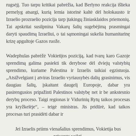
rugsėjį. Tuo tarpu kritikai pabrėžia, kad Berlyno reakcija išlieka
pernelyg atsargi, kurią lemia istorinė kaltė dėl holokausto ir
Izraelio prozraelio pozicija tarp įtakingų žiniasklaidos priemonių.
Tai apskritai susilpnina Vakarų šalių sugebėjimą prasmingai
daryti spaudimą Izraeliui, o tai sąmoningai sukelia humanitarinę
krizę apgultoje Gazos ruože.
Wadephulas pabrėžė Vokietijos poziciją, kad tvarų karo Gazoje
sprendimą galima pasiekti tik derybose dėl dviejų valstybių
sprendimo, kuriame Palestina ir Izraelis taikiai egzistuoja.
„Atsižvelgiant į atviras Izraelio vyriausybės dalių grasinimus, vis
daugiau šalių, įskaitant daugelį Europoje, dabar yra
pasirengusios pripažinti Palestinos valstybę net ir be ankstesnio
derybų proceso. Taigi regionas ir Vidurinių Rytų taikos procesas
yra kryžkelėje“, – teigė ministras. Jis pridūrė, kad taikos
procesas turi prasidėti dabar ir
Jei Izraelis priims vienašalius sprendimus, Vokietija bus