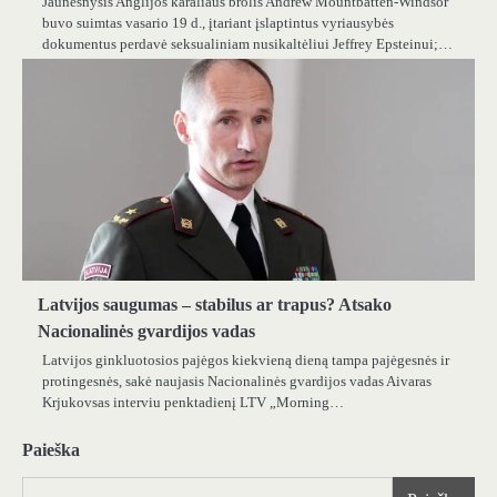
Jaunesnysis Anglijos karaliaus brolis Andrew Mountbatten-Windsor
buvo suimtas vasario 19 d., įtariant įslaptintus vyriausybės
dokumentus perdavė seksualiniam nusikaltėliui Jeffrey Epsteinui;…
Latvijos saugumas – stabilus ar trapus? Atsako
Nacionalinės gvardijos vadas
Latvijos ginkluotosios pajėgos kiekvieną dieną tampa pajėgesnės ir
protingesnės, sakė naujasis Nacionalinės gvardijos vadas Aivaras
Krjukovsas interviu penktadienį LTV „Morning…
Paieška