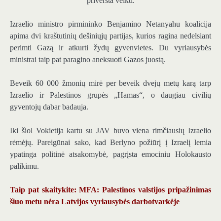
priversta veikti.
Izraelio ministro pirmininko Benjamino Netanyahu koalicija
apima dvi kraštutinių dešiniųjų partijas, kurios ragina nedelsiant
perimti Gazą ir atkurti žydų gyvenvietes. Du vyriausybės
ministrai taip pat paragino aneksuoti Gazos juostą.
Beveik 60 000 žmonių mirė per beveik dvejų metų karą tarp
Izraelio ir Palestinos grupės „Hamas“, o daugiau civilių
gyventojų dabar badauja.
Iki šiol Vokietija kartu su JAV buvo viena rimčiausių Izraelio
rėmėjų. Pareigūnai sako, kad Berlyno požiūrį į Izraelį lemia
ypatinga politinė atsakomybė, pagrįsta emociniu Holokausto
palikimu.
Taip pat skaitykite: MFA: Palestinos valstijos pripažinimas
šiuo metu nėra Latvijos vyriausybės darbotvarkėje