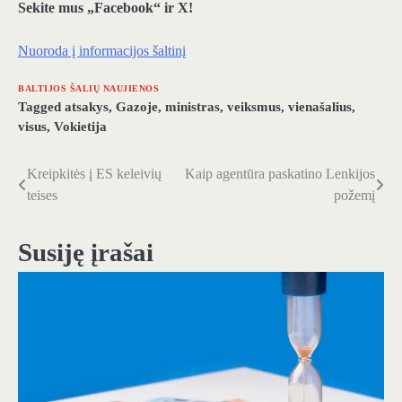
Sekite mus „Facebook“ ir X!
Nuoroda į informacijos šaltinį
BALTIJOS ŠALIŲ NAUJIENOS
Tagged
atsakys
,
Gazoje
,
ministras
,
veiksmus
,
vienašalius
,
visus
,
Vokietija
Kreipkitės į ES keleivių
Kaip agentūra paskatino Lenkijos
Navigacija
teises
požemį
tarp
įrašų
Susiję įrašai