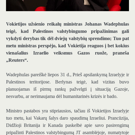
Vokietijos užsienio reikalų ministras Johanas Wadephulas
teigė, kad Palestinos valstybingumo pripažinimas gali
vykdyti derybas tik dėl dviejų valstybių sprendimo; Tuo pat
metu ministras perspėjo, kad Vokietija reaguos į bet kokius
vienašalius Izraelio veiksmus Gazos ruože, praneša
„Reuters“.
Wadephulas pareiškė liepos 31 d., Prieš apsilankymą Izraelyje ir
Palestinos teritorijose. Berlynas teigė, kad vizitas buvo
planuojamas iš pirmų rankų pažvelgti į situaciją Gazoje,
nesvarbu, ar nerimaujama dėl humanitarinės krizės ir bado.
Ministro pastabos yra stipriausios, tačiau iš Vokietijos Izraelyje
tuo metu, kai Vakarų šalys daro spaudimą Izraeliui. Prancūzija,
Didžioji Britanija ir Kanada paskelbė apie savo pasirengimą
pripažinti Palestinos valstybingumą JT asamblėjoje, numatytoje