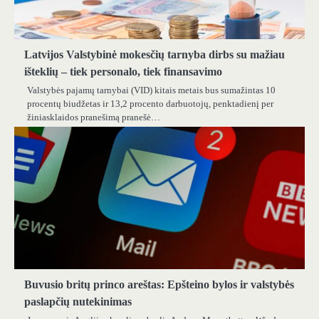
Latvijos Valstybinė mokesčių tarnyba dirbs su mažiau
išteklių – tiek personalo, tiek finansavimo
Valstybės pajamų tarnybai (VID) kitais metais bus sumažintas 10
procentų biudžetas ir 13,2 procento darbuotojų, penktadienį per
žiniasklaidos pranešimą pranešė…
Buvusio britų princo areštas: Epšteino bylos ir valstybės
paslapčių nutekinimas