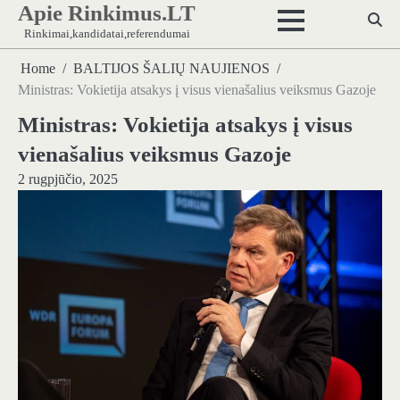
Apie Rinkimus.LT
Skip
to
Rinkimai,kandidatai,referendumai
content
Home
BALTIJOS ŠALIŲ NAUJIENOS
Ministras: Vokietija atsakys į visus vienašalius veiksmus Gazoje
Ministras: Vokietija atsakys į visus
vienašalius veiksmus Gazoje
2 rugpjūčio, 2025