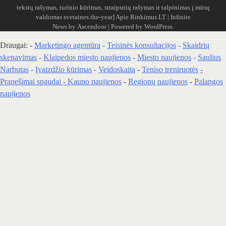
tekstų rašymas, turinio kūrimas, straipsnių rašymas ir talpinimas į mūsų
valdomas svetaines.the-year]
Apie Rinkimus.LT
| Infinite
News by
Ascendoor
| Powered by
WordPress
.
Draugai: -
Marketingo agentūra
-
Teisinės konsultacijos
-
Skaidrių
skenavimas
-
Klaipedos miesto naujienos
-
Miesto naujienos
-
Saulius
Narbutas
-
Įvaizdžio kūrimas
-
Veidoskaita
-
Teniso treniruotės
-
Pranešimai spaudai -
Kauno naujienos
-
Regionų naujienos
-
Palangos
naujienos