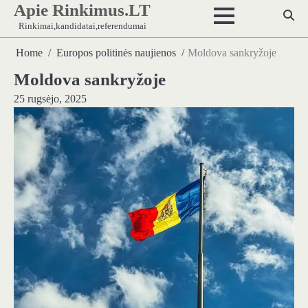
Apie Rinkimus.LT
Skip
to
Rinkimai,kandidatai,referendumai
content
Home
Europos politinės naujienos
Moldova sankryžoje
Moldova sankryžoje
25 rugsėjo, 2025