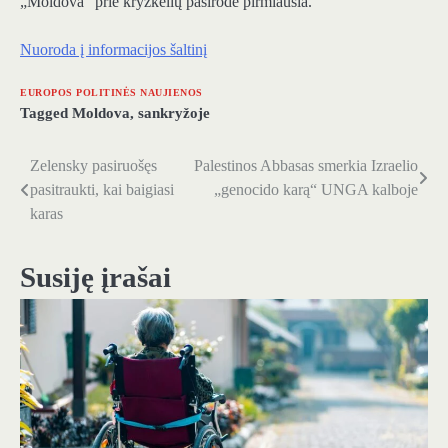
„Moldova“ prie kryžkelių pasirodė pirmiausia.
Nuoroda į informacijos šaltinį
EUROPOS POLITINĖS NAUJIENOS
Tagged
Moldova
,
sankryžoje
Zelensky pasiruošęs
Palestinos Abbasas smerkia Izraelio
Navigacija
pasitraukti, kai baigiasi
„genocido karą“ UNGA kalboje
tarp
karas
įrašų
Susiję įrašai