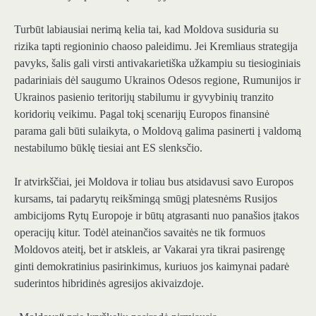
Turbūt labiausiai nerimą kelia tai, kad Moldova susiduria su
rizika tapti regioninio chaoso paleidimu. Jei Kremliaus strategija
pavyks, šalis gali virsti antivakarietiška užkampiu su tiesioginiais
padariniais dėl saugumo Ukrainos Odesos regione, Rumunijos ir
Ukrainos pasienio teritorijų stabilumu ir gyvybinių tranzito
koridorių veikimu. Pagal tokį scenarijų Europos finansinė
parama gali būti sulaikyta, o Moldovą galima pasinerti į valdomą
nestabilumo būklę tiesiai ant ES slenksčio.
Ir atvirkščiai, jei Moldova ir toliau bus atsidavusi savo Europos
kursams, tai padarytų reikšmingą smūgį platesnėms Rusijos
ambicijoms Rytų Europoje ir būtų atgrasanti nuo panašios įtakos
operacijų kitur. Todėl ateinančios savaitės ne tik formuos
Moldovos ateitį, bet ir atskleis, ar Vakarai yra tikrai pasirengę
ginti demokratinius pasirinkimus, kuriuos jos kaimynai padarė
suderintos hibridinės agresijos akivaizdoje.