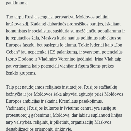
patikimumą.
Tuo tarpu Rusija stengiasi pertvarkyti Moldovos politinį
kraštovaizdį. Kadangi dabartinės prorusiškos partijos, įskaitant
komunistus ir socialistus, susiduria su mažėjančiu populiarumu ir
jų reputacijos žala, Maskva kuria naujus politinius subjektus su
Europos fasadu, bet paslėptu lojalumu. Tokie lyderiai kaip „Ion
Ceban“ jau nepatenka į ES palankumą, ir svarstomi potencialūs
Igorio Dodono ir Vladimiro Voronino įpėdiniai. Irina Vlah taip
pat vertinama kaip potenciali vienijanti figūra šioms prekės
ženklo grupėms.
Taip pat naudojamos religinės institucijos. Rusijos stačiatikių
bažnyčia ir jos Moldovos šaka aktyviai agituoja prieš Moldovos
Europos ambicijas ir skatina Kremliaus pasakojimus.
Vadinamieji Rusijos kultūros ir švietimo centrai yra susiję su
protestuotojų gabenimu į Moldovą, dar labiau suplanuoti linijas
tarp valstybės, religinių ir pilietinių organizacijų Maskvos
destabilizacijos priemonių rinkinyje.