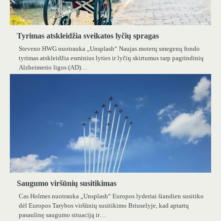
Tyrimas atskleidžia sveikatos lyčių spragas
Steveno HWG nuotrauka „Unsplash“ Naujas moterų smegenų fondo
tyrimas atskleidžia esminius lyties ir lyčių skirtumus tarp pagrindinių
Alzheimerio ligos (AD)…
Saugumo viršūnių susitikimas
Cas Holmes nuotrauka „Unsplash“ Europos lyderiai šiandien susitiko
dėl Europos Tarybos viršūnių susitikimo Briuselyje, kad aptartų
pasaulinę saugumo situaciją ir…