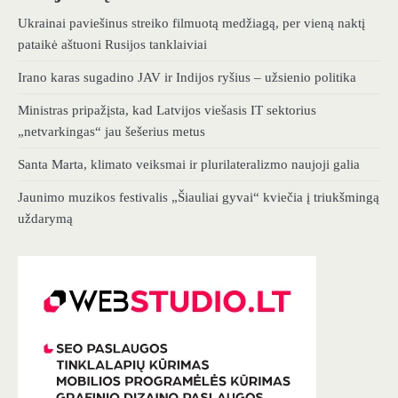
Ukrainai paviešinus streiko filmuotą medžiagą, per vieną naktį
pataikė aštuoni Rusijos tanklaiviai
Irano karas sugadino JAV ir Indijos ryšius – užsienio politika
Ministras pripažįsta, kad Latvijos viešasis IT sektorius
„netvarkingas“ jau šešerius metus
Santa Marta, klimato veiksmai ir plurilateralizmo naujoji galia
Jaunimo muzikos festivalis „Šiauliai gyvai“ kviečia į triukšmingą
uždarymą