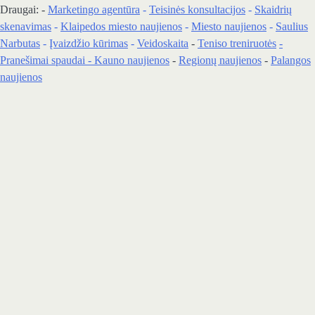
Draugai: -
Marketingo agentūra
-
Teisinės konsultacijos
-
Skaidrių
skenavimas
-
Klaipedos miesto naujienos
-
Miesto naujienos
-
Saulius
Narbutas
-
Įvaizdžio kūrimas
-
Veidoskaita
-
Teniso treniruotės
-
Pranešimai spaudai -
Kauno naujienos
-
Regionų naujienos
-
Palangos
naujienos