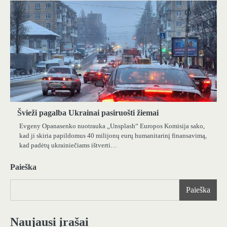
Švieži pagalba Ukrainai pasiruošti žiemai
Evgeny Opanasenko nuotrauka „Unsplash“ Europos Komisija sako,
kad ji skiria papildomus 40 milijonų eurų humanitarinį finansavimą,
kad padėtų ukrainiečiams ištverti…
Paieška
Paieška
Naujausi įrašai