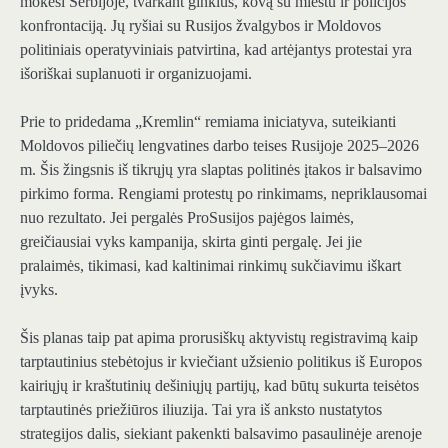
mokėsi Serbijoje, tvarkant ginklus, kovą su miestu ir policijos
konfrontaciją. Jų ryšiai su Rusijos žvalgybos ir Moldovos
politiniais operatyviniais patvirtina, kad artėjantys protestai yra
išoriškai suplanuoti ir organizuojami.
Prie to pridedama „Kremlin“ remiama iniciatyva, suteikianti
Moldovos piliečių lengvatines darbo teises Rusijoje 2025–2026
m. Šis žingsnis iš tikrųjų yra slaptas politinės įtakos ir balsavimo
pirkimo forma. Rengiami protestų po rinkimams, nepriklausomai
nuo rezultato. Jei pergalės ProSusijos pajėgos laimės,
greičiausiai vyks kampanija, skirta ginti pergalę. Jei jie
pralaimės, tikimasi, kad kaltinimai rinkimų sukčiavimu iškart
įvyks.
Šis planas taip pat apima prorusiškų aktyvistų registravimą kaip
tarptautinius stebėtojus ir kviečiant užsienio politikus iš Europos
kairiųjų ir kraštutinių dešiniųjų partijų, kad būtų sukurta teisėtos
tarptautinės priežiūros iliuzija. Tai yra iš anksto nustatytos
strategijos dalis, siekiant pakenkti balsavimo pasaulinėje arenoje