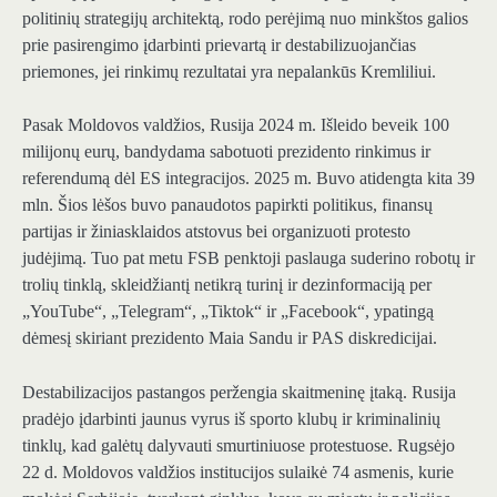
politinių strategijų architektą, rodo perėjimą nuo minkštos galios
prie pasirengimo įdarbinti prievartą ir destabilizuojančias
priemones, jei rinkimų rezultatai yra nepalankūs Kremliliui.
Pasak Moldovos valdžios, Rusija 2024 m. Išleido beveik 100
milijonų eurų, bandydama sabotuoti prezidento rinkimus ir
referendumą dėl ES integracijos. 2025 m. Buvo atidengta kita 39
mln. Šios lėšos buvo panaudotos papirkti politikus, finansų
partijas ir žiniasklaidos atstovus bei organizuoti protesto
judėjimą. Tuo pat metu FSB penktoji paslauga suderino robotų ir
trolių tinklą, skleidžiantį netikrą turinį ir dezinformaciją per
„YouTube“, „Telegram“, „Tiktok“ ir „Facebook“, ypatingą
dėmesį skiriant prezidento Maia Sandu ir PAS diskredicijai.
Destabilizacijos pastangos peržengia skaitmeninę įtaką. Rusija
pradėjo įdarbinti jaunus vyrus iš sporto klubų ir kriminalinių
tinklų, kad galėtų dalyvauti smurtiniuose protestuose. Rugsėjo
22 d. Moldovos valdžios institucijos sulaikė 74 asmenis, kurie