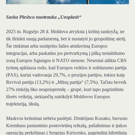
Sasha Pleshco nuotrauka „Unsplash“
2025 m. Rugsėjo 28 d. Moldova atvyksta į kritinį sankryžą, ne
tik išrinkti naują parlamentą, bet ir nustatyti jo geopolitinę ateitį.
Šie rinkimai arba sustiprins šalies atsidavimą Europos
integracijai, arba paskatins jos pertvarkymą į pilką nestabilumo
zoną Europos Sąjungos ir NATO sienose. Neseniai atlikta CBS
tyrimų apklausa rodo, kad Europos veiklos ir solidarumo partija
(PAS), kuriai vadovauja 29,7%, o prozijos partijos, tokios kaip
Revival partija (13,2%) ir „Mūsų partija“ (7,5%). Tačiau beveik
27% rinkėjų liko neapsisprendę – grupė, kuri tapo pagrindiniu
išorės veikėjų, siekiančių sutrikdyti Moldovos Europos
trajektoriją, tikslą.
Maskvos ketinimai nebėra paslėpti. Dmitrijaus Kozako, buvusio
Kremliaus pasiuntinio postovietinų reikalų, pašalinimas ir įtakos
operacijų perkėlimas į Sergejus Kiriyenko, pagrindinį hibridinių