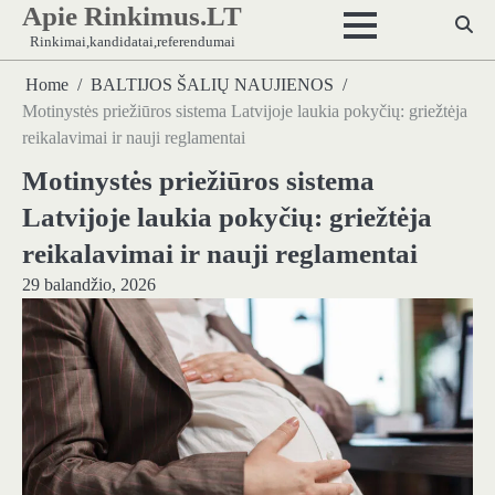
Apie Rinkimus.LT
Skip
to
Rinkimai,kandidatai,referendumai
content
Home
BALTIJOS ŠALIŲ NAUJIENOS
Motinystės priežiūros sistema Latvijoje laukia pokyčių: griežtėja
reikalavimai ir nauji reglamentai
Motinystės priežiūros sistema
Latvijoje laukia pokyčių: griežtėja
reikalavimai ir nauji reglamentai
29 balandžio, 2026