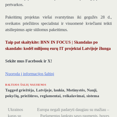
pertvarkos.
Pakeitimų projektas viešai svarstytinas iki gegužės 28 d.,
sveikatos priežiūros specialistai ir visuomenė kviečiami teikti
atsiliepimus apie siūlomus pakeitimus.
Taip pat skaitykite: BNN IN FOCUS | Skandalas po
skandalo: kodėl milijonų eurų IT projektai Latvijoje žlunga
Sekite mus Facebook ir X!
Nuoroda į informacijos šaltinį
BALTIJOS ŠALIŲ NAUJIENOS
Tagged
griežtėja
,
Latvijoje
,
laukia
,
Motinystės
,
Nauji
,
pokyčių
,
priežiūros
,
reglamentai
,
reikalavimai
,
sistema
Ukrainos
Europa negali padaryti daugiau su mažiau –
Navigacija
karas su
Parlamentas lanksto savo raumenis, buvęs