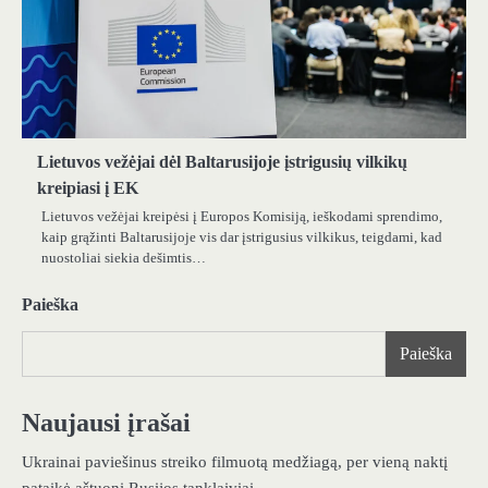
Lietuvos vežėjai dėl Baltarusijoje įstrigusių vilkikų
kreipiasi į EK
Lietuvos vežėjai kreipėsi į Europos Komisiją, ieškodami sprendimo,
kaip grąžinti Baltarusijoje vis dar įstrigusius vilkikus, teigdami, kad
nuostoliai siekia dešimtis…
Paieška
Paieška
Naujausi įrašai
Ukrainai paviešinus streiko filmuotą medžiagą, per vieną naktį
pataikė aštuoni Rusijos tanklaiviai