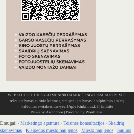
WEBSTUDIO.LT
© SKAITMENINIO MARKETINGO PASLAUGOS. SEO
tekstų rašymas, turinio kūrimas, straipsnių rašymas ir talpinimas į mūsų
valdomas svetaines.the-year]
Apie Rinkimus.LT
| Infinite
News by
Ascendoor
| Powered by
WordPress
.
Draugai: -
Marketingo agentūra
-
Teisinės konsultacijos
-
Skaidrių
skenavimas
-
Klaipedos miesto naujienos
-
Miesto naujienos
-
Saulius