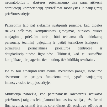
neonatologus ir akušeres, prieinamumo visą parą, aiškesni
darbuotojų kompetencijų apibrėžimai motinystės ir naujagimių
priežiūros srityje.
Pataisomis taip pat siekiama sustiprinti principą, kad didelės
rizikos nėštumas, komplikuotas gimdymas, sunkios būklės
naujagimių priežiūra turėtų būti teikiama tik atitinkamą
personalą, techninį pajėgumą ir patirtį turinčiose įstaigose –
pirmiausia perinatalinės priežiūros centruose ir
daugiadisciplininėse ligoninėse. Tikimasi, kad tai sumažins
komplikacijų ir pagerins tiek motinų, tiek kūdikių rezultatus.
Be to, bus atnaujinti reikalavimai medicinos įrangai, stebėjimo
sistemoms ir įstaigos funkcionalumui, ypač naujagimių
intensyviosios terapijos srityje.
Ministerija pabrėžia, kad pereinamasis laikotarpis sveikatos
priežiūros įstaigoms leis planuoti būtinas investicijas, užsitikrinti
finansavimą, priimti tvarius sprendimus dėl paslaugų plėtros ar