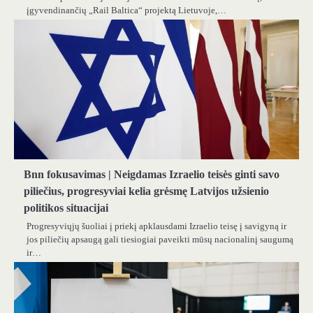
įgyvendinančių „Rail Baltica“ projektą Lietuvoje,…
Bnn fokusavimas | Neigdamas Izraelio teisės ginti savo
piliečius, progresyviai kelia grėsmę Latvijos užsienio
politikos situacijai
Progresyviųjų šuoliai į priekį apklausdami Izraelio teisę į savigyną ir
jos piliečių apsaugą gali tiesiogiai paveikti mūsų nacionalinį saugumą
ir…