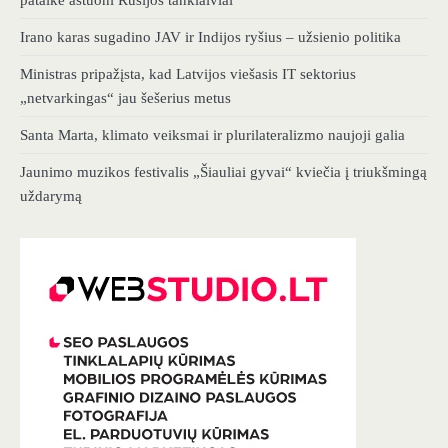
Irano karas sugadino JAV ir Indijos ryšius – užsienio politika
Ministras pripažįsta, kad Latvijos viešasis IT sektorius
„netvarkingas“ jau šešerius metus
Santa Marta, klimato veiksmai ir plurilateralizmo naujoji galia
Jaunimo muzikos festivalis „Šiauliai gyvai“ kviečia į triukšmingą
uždarymą