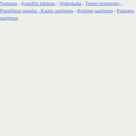
Narbutas
-
Įvaizdžio kūrimas
-
Veidoskaita
-
Teniso treniruotės
-
Pranešimai spaudai -
Kauno naujienos
-
Regionų naujienos
-
Palangos
naujienos