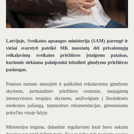
Latvijoje,
Sveikatos apsaugos ministerija
(SAM) parengė ir
viešai svarstyti pateikė MK nuostatų dėl privalomųjų
reikalavimų sveikatos priežiūros įstaigoms pataisas,
kuriomis siekiama palaipsniui tobulinti gimdymo priežiūros
paslaugas.
Pataisos numato atnaujinti ir patikslinti reikalavimus gimdymo
skyriams, perinatalinės priežiūros centrams, naujagimių
intensyviosios terapijos skyriams, atsižvelgiant į šiuolaikinės
medicinos pažangą, tarptautines rekomendacijas, gimstamumo
pokyčius visoje šalyje.
Ministerijos teigimu, dabartinė reguliavimo bazė buvo sukurta