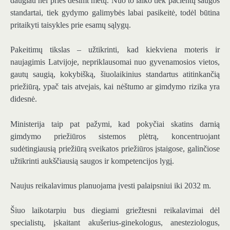
daugiau nei prieš dešimt metų. Nuo to laiko tiek pacientų saugos
standartai, tiek gydymo galimybės labai pasikeitė, todėl būtina
pritaikyti taisykles prie esamų sąlygų.
Pakeitimų tikslas – užtikrinti, kad kiekviena moteris ir
naujagimis Latvijoje, nepriklausomai nuo gyvenamosios vietos,
gautų saugią, kokybišką, šiuolaikinius standartus atitinkančią
priežiūrą, ypač tais atvejais, kai nėštumo ar gimdymo rizika yra
didesnė.
Ministerija taip pat pažymi, kad pokyčiai skatins darnią
gimdymo priežiūros sistemos plėtrą, koncentruojant
sudėtingiausią priežiūrą sveikatos priežiūros įstaigose, galinčiose
užtikrinti aukščiausią saugos ir kompetencijos lygį.
Naujus reikalavimus planuojama įvesti palaipsniui iki 2032 m.
Šiuo laikotarpiu bus diegiami griežtesni reikalavimai dėl
specialistų, įskaitant akušerius-ginekologus, anesteziologus,