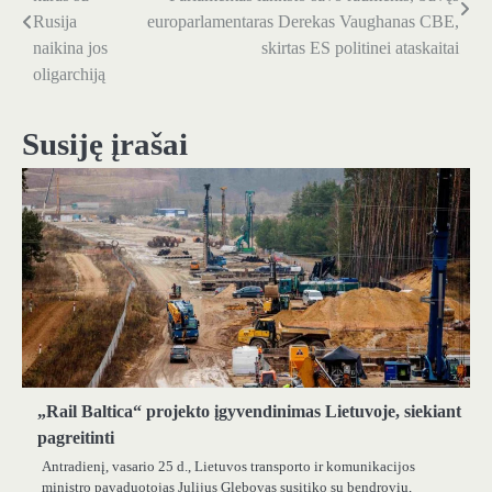
tarp
Rusija
europarlamentaras Derekas Vaughanas CBE,
naikina jos
skirtas ES politinei ataskaitai
įrašų
oligarchiją
Susiję įrašai
„Rail Baltica“ projekto įgyvendinimas Lietuvoje, siekiant
pagreitinti
Antradienį, vasario 25 d., Lietuvos transporto ir komunikacijos
ministro pavaduotojas Julijus Glebovas susitiko su bendrovių,