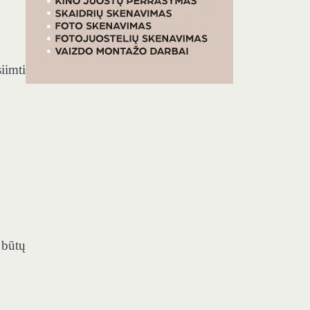
iimti
 būtų