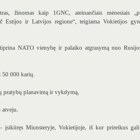
tras, žinomas kaip 1GNC, ateinančiais mėnesiais „p
Estijos ir Latvijos regione“, teigiama Vokietijos gy
stiprina NATO vienybę ir palaiko atgrasymą nuo Rusijo
i 50 000 karių.
ių pratybų planavimą ir vykdymą,
 atveju.
įsikūręs Miunsteryje, Vokietijoje, iš kur prireikus gali