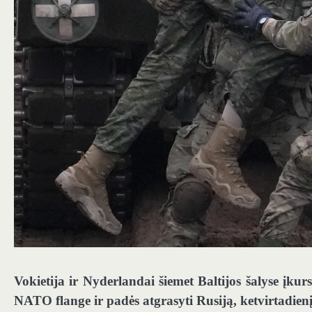
Vokietija ir Nyderlandai šiemet Baltijos šalyse įku
NATO flange ir padės atgrasyti Rusiją, ketvirtadien