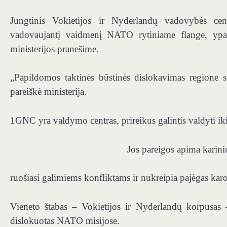
Jungtinis Vokietijos ir Nyderlandų vadovybės cen
vadovaujantį vaidmenį NATO rytiniame flange, ypač 
ministerijos pranešime.
„Papildomos taktinės būstinės dislokavimas regione 
pareiškė ministerija.
1GNC yra valdymo centras, prireikus galintis valdyti ik
Jos pareigos apima karin
ruošiasi galimiems konfliktams ir nukreipia pajėgas karo
Vieneto štabas – Vokietijos ir Nyderlandų korpusas – 
dislokuotas NATO misijose.