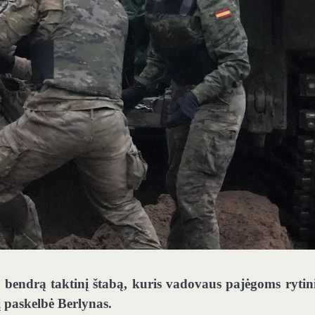
rs bendrą taktinį štabą, kuris vadovaus pajėgoms ryti
į paskelbė Berlynas.