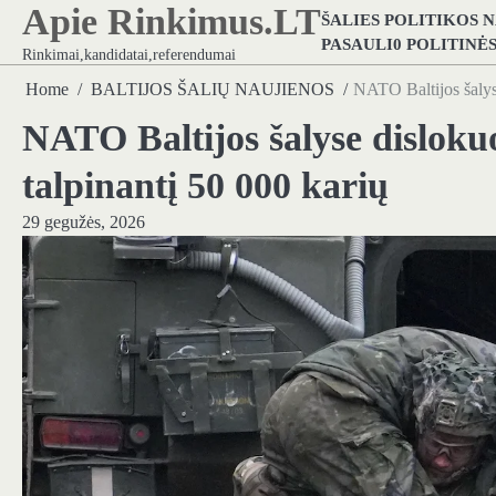
Apie Rinkimus.LT
Skip
ŠALIES POLITIKOS 
to
PASAULI0 POLITINĖ
Rinkimai,kandidatai,referendumai
content
Home
BALTIJOS ŠALIŲ NAUJIENOS
NATO Baltijos šalyse
NATO Baltijos šalyse disloku
talpinantį 50 000 karių
29 gegužės, 2026