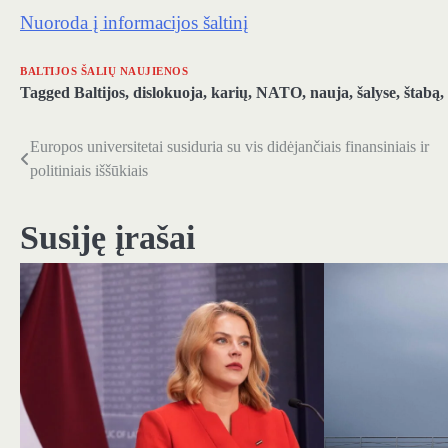
Nuoroda į informacijos šaltinį
BALTIJOS ŠALIŲ NAUJIENOS
Tagged
Baltijos
,
dislokuoja
,
karių
,
NATO
,
nauja
,
šalyse
,
štabą
,
Europos universitetai susiduria su vis didėjančiais finansiniais ir
Navigacija
politiniais iššūkiais
tarp
įrašų
Susiję įrašai