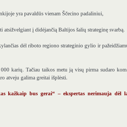
nkijoje yra pavaldūs vienam Ščecino padaliniui,
atsižvelgiant į didėjančią Baltijos šalių strateginę svarbą.
ylančias dėl riboto regiono strateginio gylio ir pažeidžia
 000 karių. Tačiau taikos metu ją visų pirma sudaro ko
o atveju galima greitai išplėsti.
kas kažkaip bus gerai“ – ekspertas nerimauja dėl l