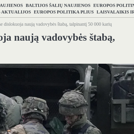
NAUJIENOS
BALTIJOS ŠALIŲ NAUJIENOS
EUROPOS POLITI
S AKTUALIJOS
EUROPOS POLITIKA PLIUS
LAISVALAIKIS 
 dislokuoja naują vadovybės štabą, talpinantį 50 000 karių
oja naują vadovybės štabą,