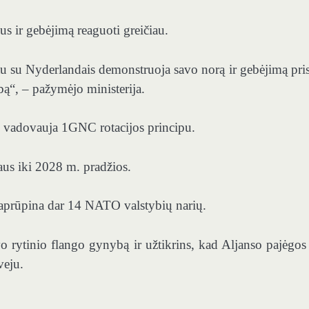
s ir gebėjimą reaguoti greičiau.
rtu su Nyderlandais demonstruoja savo norą ir gebėjimą pris
ą“, – pažymėjo ministerija.
tu vadovauja 1GNC rotacijos principu.
us iki 2028 m. pradžios.
 aprūpina dar 14 NATO valstybių narių.
o rytinio flango gynybą ir užtikrins, kad Aljanso pajėgos
veju.