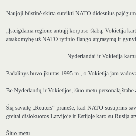
Naujoji būstinė skirta suteikti NATO didesnius pajėgumu
„Įsteigdama regione antrąjį korpuso štabą, Vokietija ka
atsakomybę už NATO rytinio flango atgrasymą ir gynyb
Nyderlandai ir Vokietija kar
Padalinys buvo įkurtas 1995 m., o Vokietija jam vadova
Be Nyderlandų ir Vokietijos, šiuo metu personalą štabe
Šią savaitę „Reuters“ pranešė, kad NATO sustiprins sav
greitai dislokuotos Latvijoje ir Estijoje karo su Rusija at
Šiuo metu