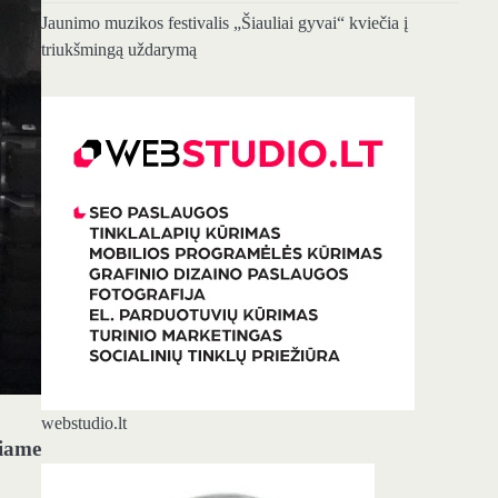
Jaunimo muzikos festivalis „Šiauliai gyvai“ kviečia į
triukšmingą uždarymą
webstudio.lt
niame