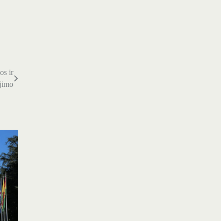
os ir
jimo