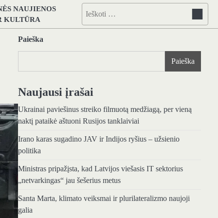
NĖS NAUJIENOS
Ieškoti:
IR KULTŪRA
Paieška
Paieška
Naujausi įrašai
Ukrainai paviešinus streiko filmuotą medžiagą, per vieną
naktį pataikė aštuoni Rusijos tanklaiviai
Irano karas sugadino JAV ir Indijos ryšius – užsienio
politika
Ministras pripažįsta, kad Latvijos viešasis IT sektorius
„netvarkingas“ jau šešerius metus
Santa Marta, klimato veiksmai ir plurilateralizmo naujoji
galia