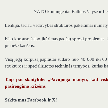
NATO kontingentai Baltijos šalyse ir Le
Lenkija, tačiau vadovybės struktūros pakeitimai numatyti 
Kito korpuso štabo įkūrimas padėtų spręsti problemas, k
pranešė kariškis.
Visą jėgą korpusą paprastai sudaro nuo 40 000 iki 60
struktūros ir specializuotos techninės tarnybos, kurias kar
Taip pat skaitykite: „Pavojinga manyti, kad vis
pasirengimo krizėms
Sekite mus Facebook ir X!