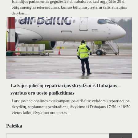
Islandijos parlamentas gegužės 28 d. nubalsavo, kad rugpjūčio 29 d.
būtų surengtas referendumas, kuriuo būtų nuspręsta, ar šalis atnaujins
derybas…
Latvijos piliečių repatriacijos skrydžiai iš Dubajaus –
svarbus oro uosto pasikeitimas
Latvijos nacionalinės aviakompanijos airBaltic vykdomų repatriacijos
skrydžių, suplanuotų penktadienį, išvykimo iš Dubajaus 17:50 ir 18:50
vietos laiku, išvykimo oro uostas…
Paieška