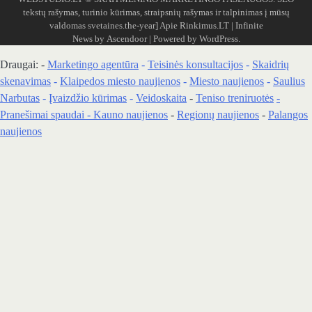
tekstų rašymas, turinio kūrimas, straipsnių rašymas ir talpinimas į mūsų
valdomas svetaines.the-year]
Apie Rinkimus.LT
| Infinite
News by
Ascendoor
| Powered by
WordPress
.
Draugai: -
Marketingo agentūra
-
Teisinės konsultacijos
-
Skaidrių
skenavimas
-
Klaipedos miesto naujienos
-
Miesto naujienos
-
Saulius
Narbutas
-
Įvaizdžio kūrimas
-
Veidoskaita
-
Teniso treniruotės
-
Pranešimai spaudai -
Kauno naujienos
-
Regionų naujienos
-
Palangos
naujienos