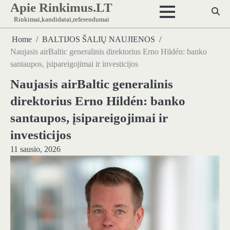
Apie Rinkimus.LT
Skip
to
Rinkimai,kandidatai,referendumai
content
Home
BALTIJOS ŠALIŲ NAUJIENOS
Naujasis airBaltic generalinis direktorius Erno Hildén: banko
santaupos, įsipareigojimai ir investicijos
Naujasis airBaltic generalinis
direktorius Erno Hildén: banko
santaupos, įsipareigojimai ir
investicijos
11 sausio, 2026