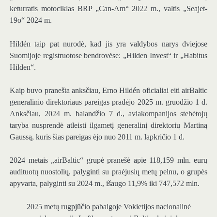
keturratis motociklas BRP „Can-Am“ 2022 m., valtis „Seajet-
19o“ 2024 m.
Hildén taip pat nurodė, kad jis yra valdybos narys dviejose
Suomijoje registruotose bendrovėse: „Hilden Invest“ ir „Habitus
Hilden“.
Kaip buvo pranešta anksčiau, Erno Hildén oficialiai eiti airBaltic
generalinio direktoriaus pareigas pradėjo 2025 m. gruodžio 1 d.
Anksčiau, 2024 m. balandžio 7 d., aviakompanijos stebėtojų
taryba nusprendė atleisti ilgametį generalinį direktorių Martiną
Gaussą, kuris šias pareigas ėjo nuo 2011 m. lapkričio 1 d.
2024 metais „airBaltic“ grupė pranešė apie 118,159 mln. eurų
audituotų nuostolių, palyginti su praėjusių metų pelnu, o grupės
apyvarta, palyginti su 2024 m., išaugo 11,9% iki 747,572 mln.
2025 metų rugpjūčio pabaigoje Vokietijos nacionalinė