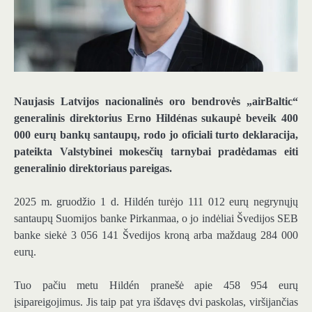
Naujasis Latvijos nacionalinės oro bendrovės „airBaltic“
generalinis direktorius Erno Hildénas sukaupė beveik 400
000 eurų bankų santaupų, rodo jo oficiali turto deklaracija,
pateikta Valstybinei mokesčių tarnybai pradėdamas eiti
generalinio direktoriaus pareigas.
2025 m. gruodžio 1 d. Hildén turėjo 111 012 eurų negrynųjų
santaupų Suomijos banke Pirkanmaa, o jo indėliai Švedijos SEB
banke siekė 3 056 141 Švedijos kroną arba maždaug 284 000
eurų.
Tuo pačiu metu Hildén pranešė apie 458 954 eurų
įsipareigojimus. Jis taip pat yra išdavęs dvi paskolas, viršijančias