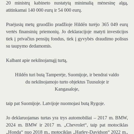
20 ministrų kabineto nustatytą minimalią mėnesinę algą,
atitinkamai 140 000 eurų ir 54 000 eurų.
Praėjusių metų gruodžio pradžioje Hildén turėjo 365 049 eurų
vertės finansinių priemonių. Jo deklaracijoje matyti investicijos
tiek į privačius pensijų fondus, tiek į gyvybės draudimo polisus
su taupymo dedamomis.
Kalbant apie nekilnojamąjį turtą,
Hildén turi butą Tamperėje, Suomijoje, ir bendrai valdo
du nekilnojamojo turto objektus Tuusuloje ir
Kangasaloje,
taip pat Suomijoje. Latvijoje nuomojasi butą Rygoje.
Jo deklaruojamas turtas yra trys automobiliai – 2017 m. BMW,
2024 m. BMW ir 2017 m. „Chevrolet“, taip pat motociklas
„Honda“ nuo 2018 m., motociklas „Harley-Davidson“ 2022 m.,