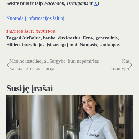
Sekite mus ir taip
Facebook, Draugams
ir
X
!
Nuoroda į informacijos šaltinį
BALTIJOS ŠALIŲ NAUJIENOS
Tagged
AirBaltic
,
banko
,
direktorius
,
Erno
,
generalinis
,
Hildén
,
investicijos
,
įsipareigojimai
,
Naujasis
,
santaupos
Meninė instaliacija „Sargyba, kuri nepamiršta:
Kas
Navigacija
Sausio 13-osios istorija“
pasaulyje?
tarp
įrašų
Susiję įrašai