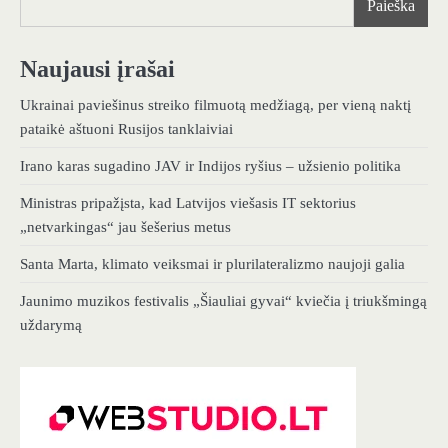
Paieška
Naujausi įrašai
Ukrainai paviešinus streiko filmuotą medžiagą, per vieną naktį
pataikė aštuoni Rusijos tanklaiviai
Irano karas sugadino JAV ir Indijos ryšius – užsienio politika
Ministras pripažįsta, kad Latvijos viešasis IT sektorius
„netvarkingas“ jau šešerius metus
Santa Marta, klimato veiksmai ir plurilateralizmo naujoji galia
Jaunimo muzikos festivalis „Šiauliai gyvai“ kviečia į triukšmingą
uždarymą