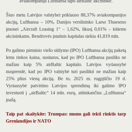
aviakompanija Lufthansa tapo airBaltic akcininke.
Šiuo metu Latvijos valstybei priklauso 88,37% aviakompanijos
akcijų, Lufthansa – 10%, Danijos verslininko Larso Thueseno
įmonei „Aircraft Leasing 1“ – 1,62%, likusį 0,01% – kitiems
akcininkams. Bendrovės įstatinis kapitalas siekia 41,819 mln.
Po galimo pirminio viešo siūlymo (IPO) Lufthansa akcijų paketą
lems rinkos kaina, susitarus, kad po IPO Lufthansa pasiliks ne
mažiau kaip 5% airBaltic kapitalo. Latvijos vyriausybė
nusprendė, kad po IPO valstybė turi pasilikti ne mažiau kaip
25% plius vieną akciją. Be to, 2025 m. rugpjūčio 19 d.
Vyriausybė patvirtino Latvijos sprendimą iki galimo IPO
investuoti į „airBaltic“ 14 mln. eurų, atitinkančius „Lufthansa“
įnašą.
Taip pat skaitykite: Trumpas: mums gali tekti rinktis tarp
Grenlandijos ir NATO