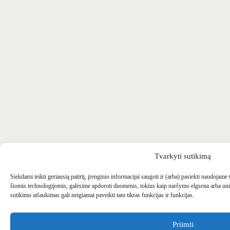
Tvarkyti sutikimą
Siekdami teikti geriausią patirtį, įrenginio informacijai saugoti ir (arba) pasiekti naudojame
šiomis technologijomis, galėsime apdoroti duomenis, tokius kaip naršymo elgsena arba uni
sutikimo atšaukimas gali neigiamai paveikti tam tikras funkcijas ir funkcijas.
Priimti