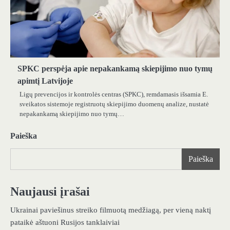
SPKC perspėja apie nepakankamą skiepijimo nuo tymų
apimtį Latvijoje
Ligų prevencijos ir kontrolės centras (SPKC), remdamasis išsamia E.
sveikatos sistemoje registruotų skiepijimo duomenų analize, nustatė
nepakankamą skiepijimo nuo tymų…
Paieška
Paieška
Naujausi įrašai
Ukrainai paviešinus streiko filmuotą medžiagą, per vieną naktį
pataikė aštuoni Rusijos tanklaiviai