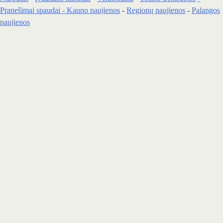
Pranešimai spaudai -
Kauno naujienos
-
Regionų naujienos
-
Palangos
naujienos