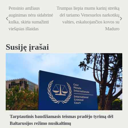
Pensinio amžiaus
Trumpas liepia mums karinį streiką
Navigacija
auginimas nėra sidabrinė
dėl tariamo Venesuelos narkotikų
tarp
kulka, skirta sumažinti
valties, eskaluojančios kovos su
viešąsias išlaidas
Maduro
įrašų
Susiję įrašai
Tarptautinis baudžiamasis teismas pradėjo tyrimą dėl
Baltarusijos režimo nusikaltimų