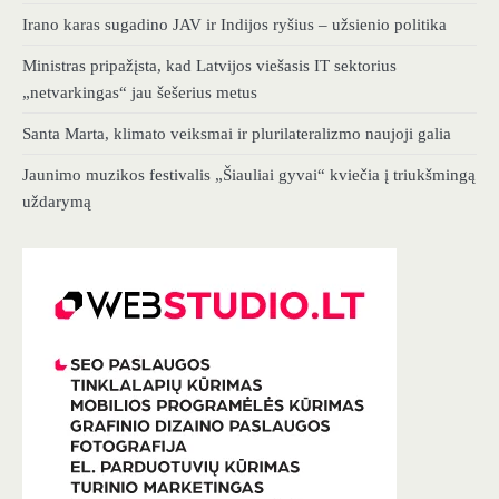
Irano karas sugadino JAV ir Indijos ryšius – užsienio politika
Ministras pripažįsta, kad Latvijos viešasis IT sektorius
„netvarkingas“ jau šešerius metus
Santa Marta, klimato veiksmai ir plurilateralizmo naujoji galia
Jaunimo muzikos festivalis „Šiauliai gyvai“ kviečia į triukšmingą
uždarymą