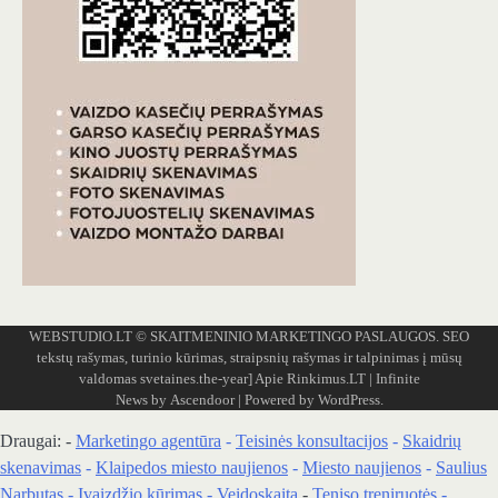
WEBSTUDIO.LT
© SKAITMENINIO MARKETINGO PASLAUGOS. SEO
tekstų rašymas, turinio kūrimas, straipsnių rašymas ir talpinimas į mūsų
valdomas svetaines.the-year]
Apie Rinkimus.LT
| Infinite
News by
Ascendoor
| Powered by
WordPress
.
Draugai: -
Marketingo agentūra
-
Teisinės konsultacijos
-
Skaidrių
skenavimas
-
Klaipedos miesto naujienos
-
Miesto naujienos
-
Saulius
Narbutas
-
Įvaizdžio kūrimas
-
Veidoskaita
-
Teniso treniruotės
-