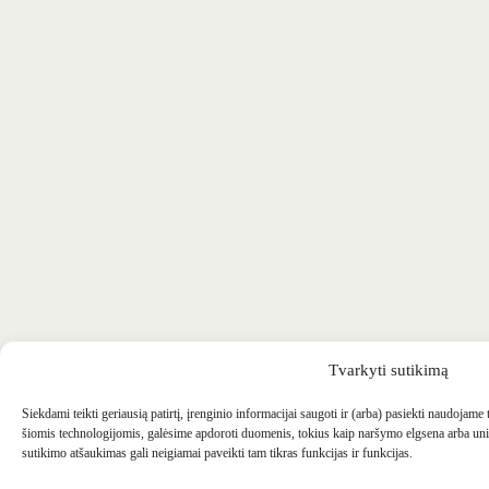
Tvarkyti sutikimą
Siekdami teikti geriausią patirtį, įrenginio informacijai saugoti ir (arba) pasiekti naudojame
šiomis technologijomis, galėsime apdoroti duomenis, tokius kaip naršymo elgsena arba uni
sutikimo atšaukimas gali neigiamai paveikti tam tikras funkcijas ir funkcijas.