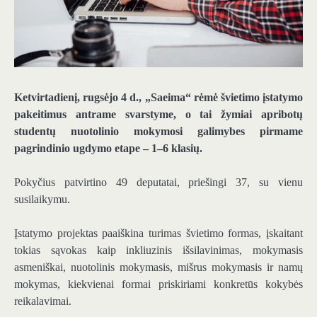
Ketvirtadienį, rugsėjo 4 d., „Saeima“ rėmė švietimo įstatymo
pakeitimus antrame svarstyme, o tai žymiai apribotų
studentų nuotolinio mokymosi galimybes pirmame
pagrindinio ugdymo etape – 1–6 klasių.
Pokyčius patvirtino 49 deputatai, priešingi 37, su vienu
susilaikymu.
Įstatymo projektas paaiškina turimas švietimo formas, įskaitant
tokias sąvokas kaip inkliuzinis išsilavinimas, mokymasis
asmeniškai, nuotolinis mokymasis, mišrus mokymasis ir namų
mokymas, kiekvienai formai priskiriami konkretūs kokybės
reikalavimai.