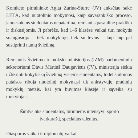
Komiteto pirmininkė Agita Zariņa-Sturre (JV) anksčiau sakė
LETA, kad nuotolinio mokymosi, kaip savarankiško proceso,
jaunesniems studentams nepatartina, remiantis pasauline praktika
ir diskusijomis. Ji pabrėžė, kad 1–6 klasėse vaikai turi mokytis
suaugusiojo – tiek mokykloje, tiek su tėvais – taip taip pat
sustiprinti namų švietimą.
Remiantis Švietimo ir mokslo ministerijos (IZM) parlamentiniu
sekretoriumi Dāvis Mārtiņš Daugavietis (JV), ministerija siekia
užtikrinti kokybišką švietimą visiems studentams, todėl siūlomos
pataisos riboja nuotolinį mokymąsi tik ankstyvųjų pradinių
mokyklų metais, kai yra buvimas klasėje ir sąveika su
mokytojais.
Išimtys liks studentams, turintiems intensyvų sporto
tvarkaraštį, specialius talentus,
Diasporos vaikai ir diplomatų vaikai.