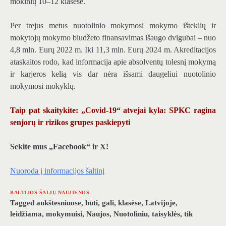
mokinių 10–12 klasėse.
Per trejus metus nuotolinio mokymosi mokymo išteklių ir
mokytojų mokymo biudžeto finansavimas išaugo dvigubai – nuo
4,8 mln. Eurų 2022 m. Iki 11,3 mln. Eurų 2024 m. Akreditacijos
ataskaitos rodo, kad informacija apie absolventų tolesnį mokymą
ir karjeros kelią vis dar nėra išsami daugeliui nuotolinio
mokymosi mokyklų.
Taip pat skaitykite: „Covid-19“ atvejai kyla: SPKC ragina
senjorų ir rizikos grupes paskiepyti
Sekite mus „Facebook“ ir X!
Nuoroda į informacijos šaltinį
BALTIJOS ŠALIŲ NAUJIENOS
Tagged
aukštesniuose
,
būti
,
gali
,
klasėse
,
Latvijoje
,
leidžiama
,
mokymuisi
,
Naujos
,
Nuotoliniu
,
taisyklės
,
tik