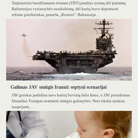
Tarptautinis baudžiamasis teismas (TBT) pradėjo tyrimą dėl įtariamų
Baltarusijos vyriausybės nusikaltimų, dėl kurių buvo deportuoti
režimo priešininkai, praneša „Reuters“. Baltarusija…
Galimas JAV smūgis Iranui: septyni scenarijai
JAV gerokai padidina savo karinį buvimą šalia Irano, o JAV prezidentas
Donaldas Trumpas neatmetė smūgio galimybės; Nors tikslai sunkiai
nuspėjami,…