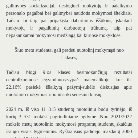
galimybes socializacijai, tiesioginei mokytojų ir palaikymo
personalo pagalbai bei galimybei naudotis mokymosi ištekliais.
Tačiau tai taip pat pripažįsta dabartinius iššūkius, įskaitant
mokytojų ir pagalbinių darbuotojų trūkumą, taip pat
nepakankamai mokymosi medžiagą kai kuriose mokyklose.
Šiuo metu studentai gali pradėti nuotolinį mokymąsi nuo
1 klasės,
Tačiau blogi 9-os klasės besimokančiųjų rezultatai
centralizuotuose egzaminuose-ypač matematikoje, kur tik
22,16% pasiekė išlaikytą pažymį-sukėlė diskusijas apie
nuotolinio mokymosi ribojimą iki senesnių klasių.
2024 m. Iš viso 11 815 studentų nuotoliniu būdu tyrinėjo, iš
kurių 3 531 mokėsi pagrindiniame ugdyme. Nuo 2021/2022
mokslo metų nuotolinio mokymosi programų studentų skaičius
išaugo visais lygmenimis. Ryškiausias padidėjo maždaug 3000