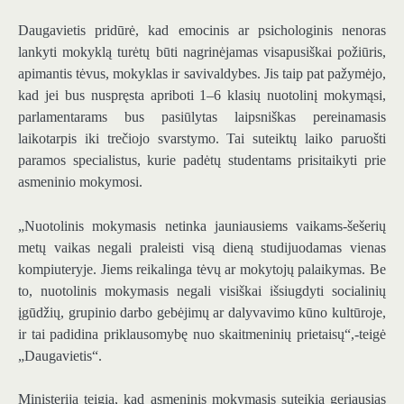
Daugavietis pridūrė, kad emocinis ar psichologinis nenoras
lankyti mokyklą turėtų būti nagrinėjamas visapusiškai požiūris,
apimantis tėvus, mokyklas ir savivaldybes. Jis taip pat pažymėjo,
kad jei bus nuspręsta apriboti 1–6 klasių nuotolinį mokymąsi,
parlamentarams bus pasiūlytas laipsniškas pereinamasis
laikotarpis iki trečiojo svarstymo. Tai suteiktų laiko paruošti
paramos specialistus, kurie padėtų studentams prisitaikyti prie
asmeninio mokymosi.
„Nuotolinis mokymasis netinka jauniausiems vaikams-šešerių
metų vaikas negali praleisti visą dieną studijuodamas vienas
kompiuteryje. Jiems reikalinga tėvų ar mokytojų palaikymas. Be
to, nuotolinis mokymasis negali visiškai išsiugdyti socialinių
įgūdžių, grupinio darbo gebėjimų ar dalyvavimo kūno kultūroje,
ir tai padidina priklausomybę nuo skaitmeninių prietaisų“,-teigė
„Daugavietis“.
Ministerija teigia, kad asmeninis mokymasis suteikia geriausias