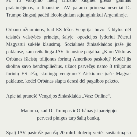
Po 15 valdymo metų Orbano kitąmet gresia galimas
pralaimėjimas, o finansinė JAV parama primena neseniai D.
Trumpo žingsnį padėti ideologiniam sąjungininkui Argentinoje.
Orbano užuominos, kad ES lėšos Vengrijai buvo įšaldytos dėl
teisinės valstybės principų šalyje, opozicijos lyderiui Péterui
Magyarui sukėlė klausimų. Socialinės žiniasklaidos įraše jis
paklausė, kam reikalinga JAV finansinė pagalba: „Kam Viktoras
Orbánas išleistų trilijonus forintų Amerikos paskolų? Kodėl jis
skolina savo bendrapiliečius, užuot parvežęs namo 8 trilijonus
forintų ES lėšų, skolingų vengrams? Atskirame įraše Magyar
paklausė, kodėl Orbánas slapta derasi dėl pagalbos paketo.
Apie tai pranešė Vengrijos žiniasklaida „Vasz Online“.
Manoma, kad D. Trumpas ir Orbánas įsipareigojo
pervesti pinigus tarp šalių bankų.
Spalį JAV pasirašė panašų 20 mlrd. dolerių vertės susitarimą su