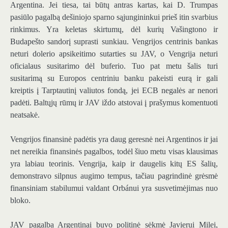
Argentina. Jei tiesa, tai būtų antras kartas, kai D. Trumpas
pasiūlo pagalbą dešiniojo sparno sąjungininkui prieš itin svarbius
rinkimus. Yra keletas skirtumų, dėl kurių Vašingtono ir
Budapešto sandorį suprasti sunkiau. Vengrijos centrinis bankas
neturi dolerio apsikeitimo sutarties su JAV, o Vengrija neturi
oficialaus susitarimo dėl buferio. Tuo pat metu šalis turi
susitarimą su Europos centriniu banku pakeisti eurą ir gali
kreiptis į Tarptautinį valiutos fondą, jei ECB negalės ar nenori
padėti. Baltųjų rūmų ir JAV iždo atstovai į prašymus komentuoti
neatsakė.
Vengrijos finansinė padėtis yra daug geresnė nei Argentinos ir jai
net nereikia finansinės pagalbos, todėl šiuo metu visas klausimas
yra labiau teorinis. Vengrija, kaip ir daugelis kitų ES šalių,
demonstravo silpnus augimo tempus, tačiau pagrindinė grėsmė
finansiniam stabilumui valdant Orbánui yra susvetimėjimas nuo
bloko.
JAV pagalba Argentinai buvo politinė sėkmė Javierui Milei,