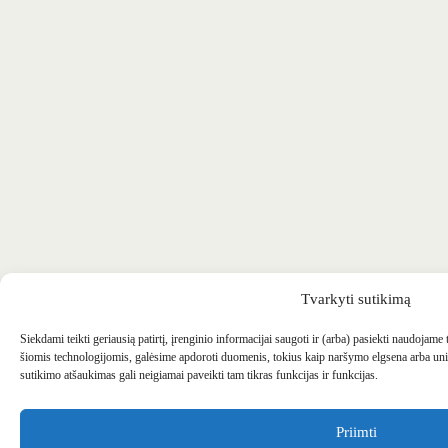
Tvarkyti sutikimą
Siekdami teikti geriausią patirtį, įrenginio informacijai saugoti ir (arba) pasiekti naudojame
šiomis technologijomis, galėsime apdoroti duomenis, tokius kaip naršymo elgsena arba uni
sutikimo atšaukimas gali neigiamai paveikti tam tikras funkcijas ir funkcijas.
Priimti