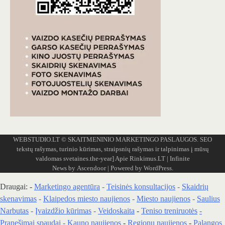
WEBSTUDIO.LT
© SKAITMENINIO MARKETINGO PASLAUGOS. SEO
tekstų rašymas, turinio kūrimas, straipsnių rašymas ir talpinimas į mūsų
valdomas svetaines.the-year]
Apie Rinkimus.LT
| Infinite
News by
Ascendoor
| Powered by
WordPress
.
Draugai: -
Marketingo agentūra
-
Teisinės konsultacijos
-
Skaidrių
skenavimas
-
Klaipedos miesto naujienos
-
Miesto naujienos
-
Saulius
Narbutas
-
Įvaizdžio kūrimas
-
Veidoskaita
-
Teniso treniruotės
-
Pranešimai spaudai -
Kauno naujienos
-
Regionų naujienos
-
Palangos