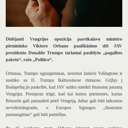
Didėjanti Vengrijos opozicija pareikalavo ministro
pirmininko Viktoro Orbano paaiškinimo dėl JAV
prezidento Donaldo Trumpo tariamai pasiūlyto „pagalbos
paketo“, rašo „Politico“.
Orbanas, Trumpo sąjungininkas, neseniai lankėsi Vašingtone ir
susitiko su D. Trumpu Baltuosiuose rūmuose. Grįžęs į
Budapeštą jis paskelbė, kad JAV sutiko suteikti finansinę paramą
Vengrijai. Premjeras teigė, kad kai kurios priemonės, kurias
Briuselis gali panaudoti prieš Vengriją, dabar gali būti laikomos
neveiksmingomis, o Europos Sąjungos „finansinis
pasmaugimas“ gali būti pamirštas.