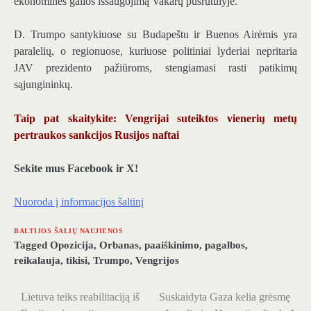
ekonominės galios išsaugojimą Vakarų pusrutulyje.
D. Trumpo santykiuose su Budapeštu ir Buenos Airėmis yra
paralelių, o regionuose, kuriuose politiniai lyderiai nepritaria
JAV prezidento pažiūroms, stengiamasi rasti patikimų
sąjungininkų.
Taip pat skaitykite: Vengrijai suteiktos vienerių metų
pertraukos sankcijos Rusijos naftai
Sekite mus Facebook ir X!
Nuoroda į informacijos šaltinį
BALTIJOS ŠALIŲ NAUJIENOS
Tagged
Opozicija
,
Orbanas
,
paaiškinimo
,
pagalbos
,
reikalauja
,
tikisi
,
Trumpo
,
Vengrijos
Lietuva teiks reabilitaciją iš
Suskaidyta Gaza kelia grėsmę
Navigacija