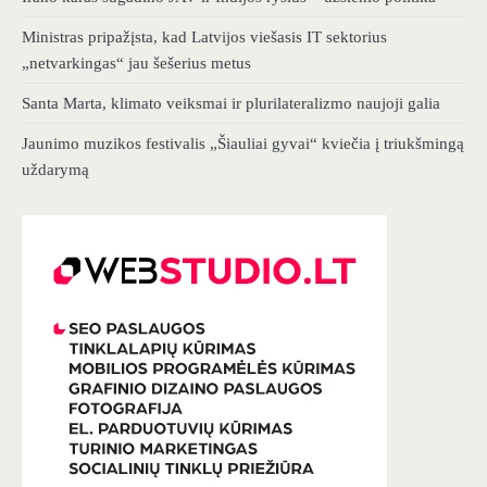
Ministras pripažįsta, kad Latvijos viešasis IT sektorius
„netvarkingas“ jau šešerius metus
Santa Marta, klimato veiksmai ir plurilateralizmo naujoji galia
Jaunimo muzikos festivalis „Šiauliai gyvai“ kviečia į triukšmingą
uždarymą