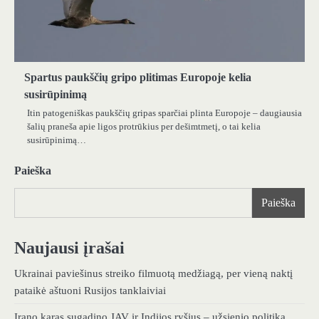
Spartus paukščių gripo plitimas Europoje kelia
susirūpinimą
Itin patogeniškas paukščių gripas sparčiai plinta Europoje – daugiausia
šalių praneša apie ligos protrūkius per dešimtmetį, o tai kelia
susirūpinimą…
Paieška
Paieška
Naujausi įrašai
Ukrainai paviešinus streiko filmuotą medžiagą, per vieną naktį
pataikė aštuoni Rusijos tanklaiviai
Irano karas sugadino JAV ir Indijos ryšius – užsienio politika