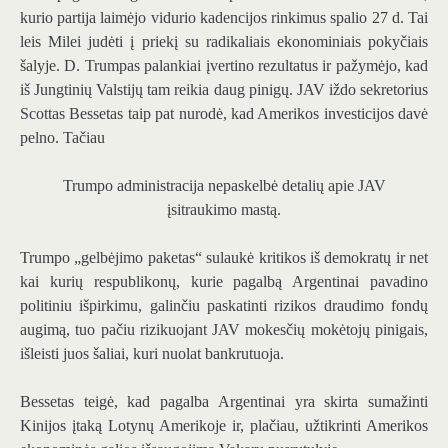
kurio partija laimėjo vidurio kadencijos rinkimus spalio 27 d. Tai
leis Milei judėti į priekį su radikaliais ekonominiais pokyčiais
šalyje. D. Trumpas palankiai įvertino rezultatus ir pažymėjo, kad
iš Jungtinių Valstijų tam reikia daug pinigų. JAV iždo sekretorius
Scottas Bessetas taip pat nurodė, kad Amerikos investicijos davė
pelno. Tačiau
Trumpo administracija nepaskelbė detalių apie JAV
įsitraukimo mastą.
Trumpo „gelbėjimo paketas“ sulaukė kritikos iš demokratų ir net
kai kurių respublikonų, kurie pagalbą Argentinai pavadino
politiniu išpirkimu, galinčiu paskatinti rizikos draudimo fondų
augimą, tuo pačiu rizikuojant JAV mokesčių mokėtojų pinigais,
išleisti juos šaliai, kuri nuolat bankrutuoja.
Bessetas teigė, kad pagalba Argentinai yra skirta sumažinti
Kinijos įtaką Lotynų Amerikoje ir, plačiau, užtikrinti Amerikos