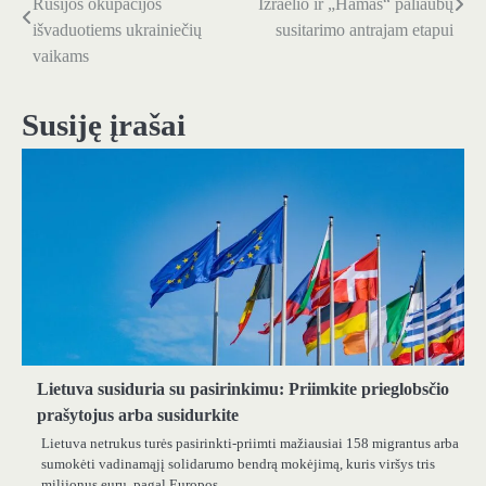
Rusijos okupacijos
Izraelio ir „Hamas“ paliaubų
tarp
išvaduotiems ukrainiečių
susitarimo antrajam etapui
vaikams
įrašų
Susiję įrašai
Lietuva susiduria su pasirinkimu: Priimkite prieglobsčio
prašytojus arba susidurkite
Lietuva netrukus turės pasirinkti-priimti mažiausiai 158 migrantus arba
sumokėti vadinamąjį solidarumo bendrą mokėjimą, kuris viršys tris
milijonus eurų, pagal Europos…