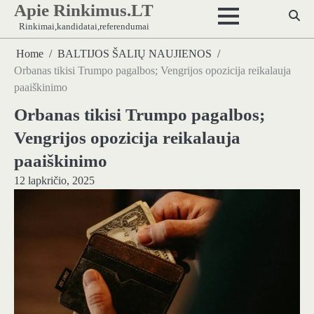
Apie Rinkimus.LT
Skip
to
Rinkimai,kandidatai,referendumai
content
Home
BALTIJOS ŠALIŲ NAUJIENOS
Orbanas tikisi Trumpo pagalbos; Vengrijos opozicija reikalauja
paaiškinimo
Orbanas tikisi Trumpo pagalbos;
Vengrijos opozicija reikalauja
paaiškinimo
12 lapkričio, 2025