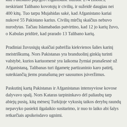
neskiriant Talibano kovotojų ir civilių, ir sužeidė daugiau nei
400 kitų. Tuo tarpu Mujahidas sakė, kad Afganistano kariai
nukovė 55 Pakistano karius. Civilių mirčių skaičius nebuvo
nurodytas. Tačiau Islamabadas patvirtino, kad 12 jo karių žuvo,
o Kabulas pridūrė, kad prarado 13 Talibano karių.
Pradiniai žuvusiųjų skaičiai pabrėžia kiekvienos šalies karinį
meistriškumą. Nors Pakistanas yra branduolinį ginklą turinti
valstybė, kurios kariuomenė yra laikoma žymiai pranašesnė už
Afganistaną, Talibanas turi ilgametę partizaninio karo patirtį,
suteikiančią jiems pranašumą per sausumos įsiveržimus.
Paskutinį kartą Pakistanas ir Afganistanas intensyviose kovose
dalyvavo spalį. Nors Kataras tarpininkavo dėl paliaubų tarp
abiejų pusių, kitą mėnesį Turkijoje vykusių taikos derybų raundų
nepavyko pasiekti ilgalaikio susitarimo, ir nuo to laiko abi šalys
retkarčiais apsikeisdavo ugnimi.