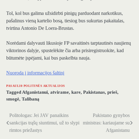
Tol, kol bus galima užsidirbti pinigų parduodant narkotikus,
pašalinus vieną kartelio bosą, tiesiog bus sukurtas pakaitalas,
tvirtina Antonio De Loera-Brustas.
Norėdami dalyvauti likusioje FP savaitinės tarptautinės naujienų
viktorinos dalyje, spustelėkite čia arba prisiregistruokite, kad
būtumėte įspėjami, kai bus paskelbta nauja.
Nuoroda į informacijos šaltinį
PASAULI0 POLITINĖS AKTUALIJOS
Tagged
Afganistanui
,
atvirame
,
kare
,
Pakistanas
,
prieš
,
smogė
,
Talibaną
Politologas: Jei JAV panaikins
Pakistano gynybos
Navigacija
sankcijas trąšų siuntimui, už to slypi
ministras: kariaujame su
tarp
rimtos priežastys
Afganistanu