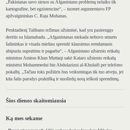
„Pakistanas savo sienos su Afganistanu problemą nelaiko tik
kartografine, bet egzistencine“, – tuomet argumentavo FP
apžvalgininkas C. Raja Mohanas.
Penktadienį Talibano režimas užsiminė, kad yra pasirengęs
derėtis su Islamabadu. „Afganistanas niekada nebuvo smurto
šalininkas ir visada mieliau sprendė klausimus remdamasis
abipusiu supratimu ir pagarba“, – Afganistano užsienio reikalų
ministras Amiras Khan Muttaqi sakė Kataro užsienio reikalų
ministrui Mohammedui bin Abdulazizui al-Khulaifi per telefono
pokalbį. „Tačiau toks požiūris bus veiksmingas tik tuo atveju, jei
kita šalis parodys praktišką ir nuoširdų norą ieškoti sprendimų.
Šios dienos skaitomiausia
Ką mes sekame