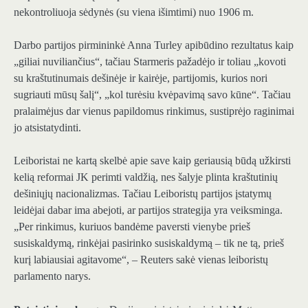
nekontroliuoja sėdynės (su viena išimtimi) nuo 1906 m.
Darbo partijos pirmininkė Anna Turley apibūdino rezultatus kaip
„giliai nuviliančius“, tačiau Starmeris pažadėjo ir toliau „kovoti
su kraštutinumais dešinėje ir kairėje, partijomis, kurios nori
sugriauti mūsų šalį“, „kol turėsiu kvėpavimą savo kūne“. Tačiau
pralaimėjus dar vienus papildomus rinkimus, sustiprėjo raginimai
jo atsistatydinti.
Leiboristai ne kartą skelbė apie save kaip geriausią būdą užkirsti
kelią reformai JK perimti valdžią, nes šalyje plinta kraštutinių
dešiniųjų nacionalizmas. Tačiau Leiboristų partijos įstatymų
leidėjai dabar ima abejoti, ar partijos strategija yra veiksminga.
„Per rinkimus, kuriuos bandėme paversti vienybe prieš
susiskaldymą, rinkėjai pasirinko susiskaldymą – tik ne tą, prieš
kurį labiausiai agitavome“, – Reuters sakė vienas leiboristų
parlamento narys.