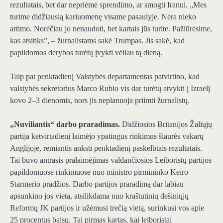
rezultatais, bet dar nepriėmė sprendimo, ar smogti Iranui. „Mes
turime didžiausią kariuomenę visame pasaulyje. Nėra nieko
artimo. Norėčiau jo nenaudoti, bet kartais jūs turite. Pažiūrėsime,
kas atsitiks”, – žurnalistams sakė Trumpas. Jis sakė, kad
papildomos derybos turėtų įvykti vėliau tą dieną.
Taip pat penktadienį Valstybės departamentas patvirtino, kad
valstybės sekretorius Marco Rubio vis dar turėtų atvykti į Izraelį
kovo 2–3 dienomis, nors jis neplanuoja priimti žurnalistų.
„Nuviliantis“ darbo praradimas.
Didžiosios Britanijos Žaliųjų
partija ketvirtadienį laimėjo ypatingus rinkimus šiaurės vakarų
Anglijoje, remiantis anksti penktadienį paskelbtais rezultatais.
Tai buvo antrasis pralaimėjimas valdančiosios Leiboristų partijos
papildomuose rinkimuose nuo ministro pirmininko Keiro
Starmerio pradžios. Darbo partijos praradimą dar labiau
apsunkino jos vieta, atsilikdama nuo kraštutinių dešiniųjų
Reformų JK partijos ir užėmusi trečią vietą, surinkusi vos apie
25 procentus balsų. Tai pirmas kartas, kai leiboristai