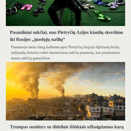
Pasauliniai sukčiai, nuo Pietryčių Azijos kiaulių skerdimo
iki Rusijos „juodųjų našlių“
Pastaruoju metu daug kalbama apie Pietryčių Azijoje išplitusią kelių
milijardų dolerių vertės internetinių sukčių pramonę, kur pramoninio
masto sukčių gamyklose…
Trumpas susidurs su dideliais iššūkiais užbaigdamas karą