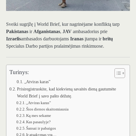
Sveiki sugrįžę į World Brief, kur nagrinėjame konfliktą tarp
Pakistanas
ir
Afganistanas
,
JAV
ambasadorius prie
Izraelis
ambasados ​​darbuotojams
Iranas
įtampa ir
britų
Specialus Darbo partijos pralaimėjimas rinkimuose.
Turinys:
„Atviras karas”
Prisiregistruokite, kad kiekvieną savaitės dieną gautumėte
World Brief į savo pašto dėžutę.
„Atviras karas”
Šios dienos skaitomiausia
Ką mes sekame
Kas pasaulyje?
Šansai ir pabaigos
Ir atsakymas yra…