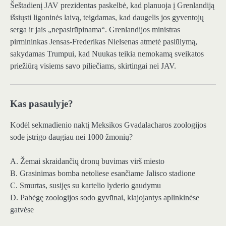
Šeštadienį JAV prezidentas paskelbė, kad planuoja į Grenlandiją
išsiųsti ligoninės laivą, teigdamas, kad daugelis jos gyventojų
serga ir jais „nepasirūpinama“. Grenlandijos ministras
pirmininkas Jensas-Frederikas Nielsenas atmetė pasiūlymą,
sakydamas Trumpui, kad Nuukas teikia nemokamą sveikatos
priežiūrą visiems savo piliečiams, skirtingai nei JAV.
Kas pasaulyje?
Kodėl sekmadienio naktį Meksikos Gvadalacharos zoologijos
sode įstrigo daugiau nei 1000 žmonių?
A. Žemai skraidančių dronų buvimas virš miesto
B. Grasinimas bomba netoliese esančiame Jalisco stadione
C. Smurtas, susijęs su kartelio lyderio gaudymu
D. Pabėgę zoologijos sodo gyvūnai, klajojantys aplinkinėse
gatvėse