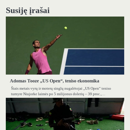
įrašų
Susiję įrašai
Adomas Tooze „US Open“, teniso ekonomika
Šiais metais vyrų ir moterų singlų nugalėtojai „US Open“ teniso
turnyre Niujorke laimės po 5 milijonus dolerių – 39 proc.,…