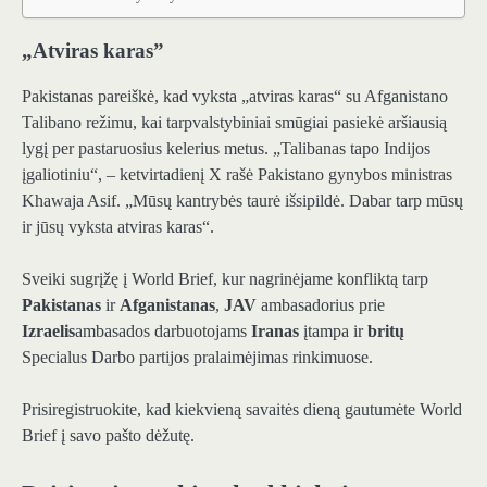
„Atviras karas”
Pakistanas pareiškė, kad vyksta „atviras karas“ su Afganistano
Talibano režimu, kai tarpvalstybiniai smūgiai pasiekė aršiausią
lygį per pastaruosius kelerius metus. „Talibanas tapo Indijos
įgaliotiniu“, – ketvirtadienį X rašė Pakistano gynybos ministras
Khawaja Asif. „Mūsų kantrybės taurė išsipildė. Dabar tarp mūsų
ir jūsų vyksta atviras karas“.
Sveiki sugrįžę į World Brief, kur nagrinėjame konfliktą tarp
Pakistanas
ir
Afganistanas
,
JAV
ambasadorius prie
Izraelis
ambasados ​​darbuotojams
Iranas
įtampa ir
britų
Specialus Darbo partijos pralaimėjimas rinkimuose.
Prisiregistruokite, kad kiekvieną savaitės dieną gautumėte World
Brief į savo pašto dėžutę.