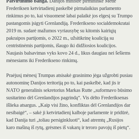
Patvirtinimo banga.
Danijos ministrė pirmininkė Mette
Frederiksen ketvirtadienį paskelbė pirmalaikius parlamento
rinkimus po to, kai visuomenė labai palaikė jos elgesį su Trumpo
pastangomis įsigyti Grenlandiją. Frederikseno socialdemokratai
2019 m. sudarė mažumos vyriausybę su kitomis kairiųjų
pakraipos partijomis, o 2022 m., užsitikrinę koaliciją su
centristinėmis partijomis, išaugo iki didžiosios koalicijos.
Naujasis balsavimas vyks kovo 24 d., likus daugiau nei šešiems
mėnesiams iki Frederikseno rinkimų.
Praėjusį mėnesį Trumpas atsisakė grasinimo jėga užgrobti pusiau
autonominę Danijos teritoriją po to, kai paskelbė, kad jis ir
NATO generalinis sekretorius Markas Rutte „suformavo būsimo
susitarimo dėl Grenlandijos pagrindą“. Vis dėlto Frederiksenas
išlieka atsargus. „Kaip visi žino, konfliktas dėl Grenlandijos dar
nesibaigė“, – sakė ji ketvirtadienį kalboje parlamente ir pridūrė,
kad Danija turi „toliau persiginkluoti“, kad atremtų „Rusijos
karo mašiną iš rytų, grėsmes iš vakarų ir teroro pavojų iš pietų“.