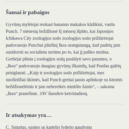
Šansai ir pabaigos
Gyvūnų mylėtojai renkasi bananus makakos kūdikiui, vardu
Punch. 7 mėnesių beždžionė šį mėnesį išplito, kai Japonijos
Ichikawa City zoologijos sodo zoologijos sodo prižiūrėtojai
padovanojo Punchui pliušinį Ikea orangutangą, kad padėtų jam
susidoroti su socialiniu nerimu po to, kai jį paliko motina.
Gerbėjai plūsta į zoologijos sodą pasiūlyti savo paramos, o
„Ikea“ padovanojo daugiau gyvūnų iškamšų, kad Punšas galėtų
prisiglausti. „Kaip ir zoologijos sodo prižiūrėtojai, mes
nuoširdžiai tikimės, kad Punch greitai jausis aplinkoje su kitomis
beždžionėlėmis ir jam nebereikės minkšto žaislo“, – sakoma
„Ikea“ pranešime.
JAV šiandien
ketvirtadienį.
Ir atsakymas yra…
C. Smurtas, susijęs su kartelio lyderio gaudymu