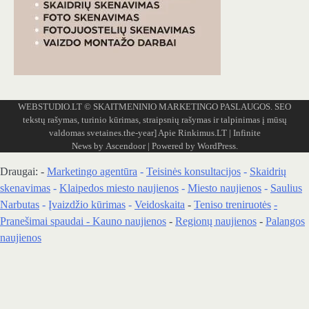
WEBSTUDIO.LT
© SKAITMENINIO MARKETINGO PASLAUGOS. SEO
tekstų rašymas, turinio kūrimas, straipsnių rašymas ir talpinimas į mūsų
valdomas svetaines.the-year]
Apie Rinkimus.LT
| Infinite
News by
Ascendoor
| Powered by
WordPress
.
Draugai: -
Marketingo agentūra
-
Teisinės konsultacijos
-
Skaidrių
skenavimas
-
Klaipedos miesto naujienos
-
Miesto naujienos
-
Saulius
Narbutas
-
Įvaizdžio kūrimas
-
Veidoskaita
-
Teniso treniruotės
-
Pranešimai spaudai -
Kauno naujienos
-
Regionų naujienos
-
Palangos
naujienos