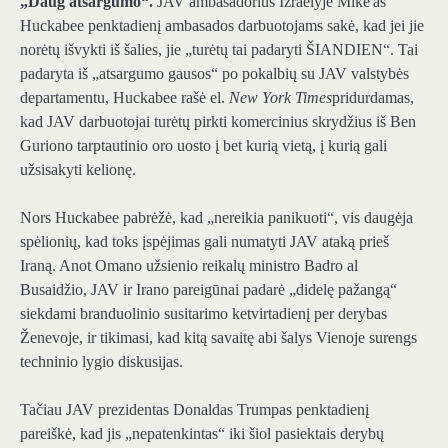
„Daug atsargumo“.
JAV ambasadorius Izraelyje Mike'as
Huckabee penktadienį ambasados ​​darbuotojams sakė, kad jei jie
norėtų išvykti iš šalies, jie „turėtų tai padaryti ŠIANDIEN“. Tai
padaryta iš „atsargumo gausos“ po pokalbių su JAV valstybės
departamentu, Huckabee rašė el.
New York Times
pridurdamas,
kad JAV darbuotojai turėtų pirkti komercinius skrydžius iš Ben
Guriono tarptautinio oro uosto į bet kurią vietą, į kurią gali
užsisakyti kelionę.
Nors Huckabee pabrėžė, kad „nereikia panikuoti“, vis daugėja
spėlionių, kad toks įspėjimas gali numatyti JAV ataką prieš
Iraną. Anot Omano užsienio reikalų ministro Badro al
Busaidžio, JAV ir Irano pareigūnai padarė „didelę pažangą“
siekdami branduolinio susitarimo ketvirtadienį per derybas
Ženevoje, ir tikimasi, kad kitą savaitę abi šalys Vienoje surengs
techninio lygio diskusijas.
Tačiau JAV prezidentas Donaldas Trumpas penktadienį
pareiškė, kad jis „nepatenkintas“ iki šiol pasiektais derybų