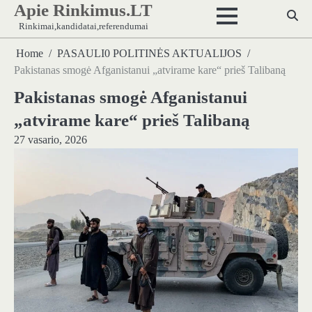
Apie Rinkimus.LT
Skip
to
Rinkimai,kandidatai,referendumai
content
Home
PASAULI0 POLITINĖS AKTUALIJOS
Pakistanas smogė Afganistanui „atvirame kare“ prieš Talibaną
Pakistanas smogė Afganistanui
„atvirame kare“ prieš Talibaną
27 vasario, 2026