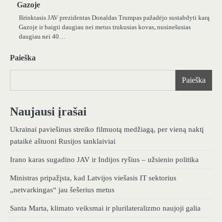
Gazoje
Išrinktasis JAV prezidentas Donaldas Trumpas pažadėjo sustabdyti karą
Gazoje ir baigti daugiau nei metus trukusias kovas, nusinešusias
daugiau nei 40…
Paieška
Paieška
Naujausi įrašai
Ukrainai paviešinus streiko filmuotą medžiagą, per vieną naktį
pataikė aštuoni Rusijos tanklaiviai
Irano karas sugadino JAV ir Indijos ryšius – užsienio politika
Ministras pripažįsta, kad Latvijos viešasis IT sektorius
„netvarkingas“ jau šešerius metus
Santa Marta, klimato veiksmai ir plurilateralizmo naujoji galia