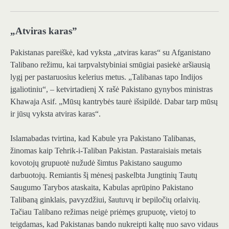
„Atviras karas”
Pakistanas pareiškė, kad vyksta „atviras karas“ su Afganistano
Talibano režimu, kai tarpvalstybiniai smūgiai pasiekė aršiausią
lygį per pastaruosius kelerius metus. „Talibanas tapo Indijos
įgaliotiniu“, – ketvirtadienį X rašė Pakistano gynybos ministras
Khawaja Asif. „Mūsų kantrybės taurė išsipildė. Dabar tarp mūsų
ir jūsų vyksta atviras karas“.
Islamabadas tvirtina, kad Kabule yra Pakistano Talibanas,
žinomas kaip Tehrik-i-Taliban Pakistan. Pastaraisiais metais
kovotojų grupuotė nužudė šimtus Pakistano saugumo
darbuotojų. Remiantis šį mėnesį paskelbta Jungtinių Tautų
Saugumo Tarybos ataskaita, Kabulas aprūpino Pakistano
Talibaną ginklais, pavyzdžiui, šautuvų ir bepiločių orlaivių.
Tačiau Talibano režimas neigė priėmęs grupuotę, vietoj to
teigdamas, kad Pakistanas bando nukreipti kaltę nuo savo vidaus