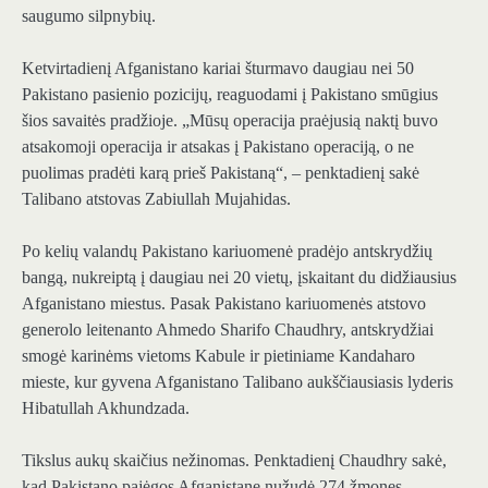
saugumo silpnybių.
Ketvirtadienį Afganistano kariai šturmavo daugiau nei 50
Pakistano pasienio pozicijų, reaguodami į Pakistano smūgius
šios savaitės pradžioje. „Mūsų operacija praėjusią naktį buvo
atsakomoji operacija ir atsakas į Pakistano operaciją, o ne
puolimas pradėti karą prieš Pakistaną“, – penktadienį sakė
Talibano atstovas Zabiullah Mujahidas.
Po kelių valandų Pakistano kariuomenė pradėjo antskrydžių
bangą, nukreiptą į daugiau nei 20 vietų, įskaitant du didžiausius
Afganistano miestus. Pasak Pakistano kariuomenės atstovo
generolo leitenanto Ahmedo Sharifo Chaudhry, antskrydžiai
smogė karinėms vietoms Kabule ir pietiniame Kandaharo
mieste, kur gyvena Afganistano Talibano aukščiausiasis lyderis
Hibatullah Akhundzada.
Tikslus aukų skaičius nežinomas. Penktadienį Chaudhry sakė,
kad Pakistano pajėgos Afganistane nužudė 274 žmones,