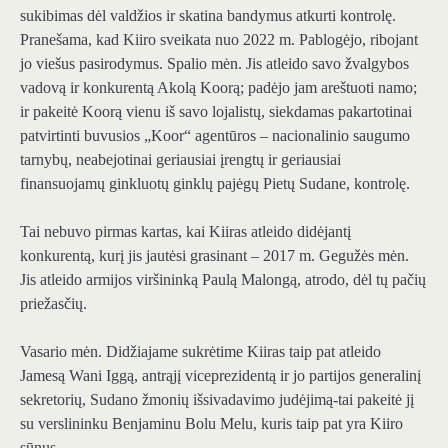
sukibimas dėl valdžios ir skatina bandymus atkurti kontrolę.
Pranešama, kad Kiiro sveikata nuo 2022 m. Pablogėjo, ribojant
jo viešus pasirodymus. Spalio mėn. Jis atleido savo žvalgybos
vadovą ir konkurentą Akolą Koorą; padėjo jam areštuoti namo;
ir pakeitė Koorą vienu iš savo lojalistų, siekdamas pakartotinai
patvirtinti buvusios „Koor“ agentūros – nacionalinio saugumo
tarnybų, neabejotinai geriausiai įrengtų ir geriausiai
finansuojamų ginkluotų ginklų pajėgų Pietų Sudane, kontrolę.
Tai nebuvo pirmas kartas, kai Kiiras atleido didėjantį
konkurentą, kurį jis jautėsi grasinant – 2017 m. Gegužės mėn.
Jis atleido armijos viršininką Paulą Malongą, atrodo, dėl tų pačių
priežasčių.
Vasario mėn. Didžiajame sukrėtime Kiiras taip pat atleido
Jamesą Wani Iggą, antrąjį viceprezidentą ir jo partijos generalinį
sekretorių, Sudano žmonių išsivadavimo judėjimą-tai pakeitė jį
su verslininku Benjaminu Bolu Melu, kuris taip pat yra Kiiro
sūnus.