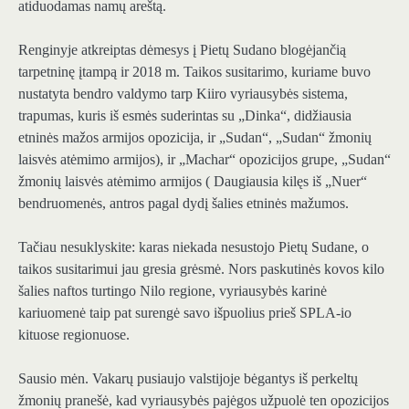
atiduodamas namų areštą.
Renginyje atkreiptas dėmesys į Pietų Sudano blogėjančią
tarpetninę įtampą ir 2018 m. Taikos susitarimo, kuriame buvo
nustatyta bendro valdymo tarp Kiiro vyriausybės sistema,
trapumas, kuris iš esmės suderintas su „Dinka“, didžiausia
etninės mažos armijos opozicija, ir „Sudan“, „Sudan“ žmonių
laisvės atėmimo armijos), ir „Machar“ opozicijos grupe, „Sudan“
žmonių laisvės atėmimo armijos ( Daugiausia kilęs iš „Nuer“
bendruomenės, antros pagal dydį šalies etninės mažumos.
Tačiau nesuklyskite: karas niekada nesustojo Pietų Sudane, o
taikos susitarimui jau gresia grėsmė. Nors paskutinės kovos kilo
šalies naftos turtingo Nilo regione, vyriausybės karinė
kariuomenė taip pat surengė savo išpuolius prieš SPLA-io
kituose regionuose.
Sausio mėn. Vakarų pusiaujo valstijoje bėgantys iš perkeltų
žmonių pranešė, kad vyriausybės pajėgos užpuolė ten opozicijos