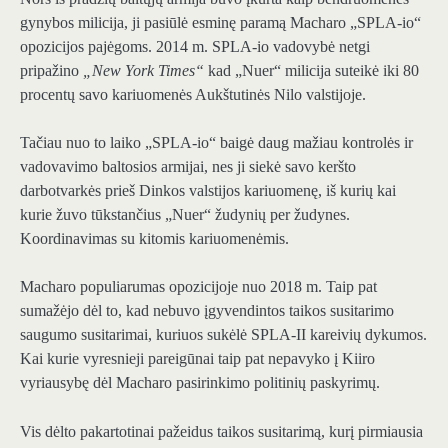
gynybos milicija, ji pasiūlė esminę paramą Macharo „SPLA-io“
opozicijos pajėgoms. 2014 m. SPLA-io vadovybė netgi
pripažino
„New York Times“
kad „Nuer“ milicija suteikė iki 80
procentų savo kariuomenės Aukštutinės Nilo valstijoje.
Tačiau nuo to laiko „SPLA-io“ baigė daug mažiau kontrolės ir
vadovavimo baltosios armijai, nes ji siekė savo keršto
darbotvarkės prieš Dinkos valstijos kariuomenę, iš kurių kai
kurie žuvo tūkstančius „Nuer“ žudynių per žudynes.
Koordinavimas su kitomis kariuomenėmis.
Macharo populiarumas opozicijoje nuo 2018 m. Taip pat
sumažėjo dėl to, kad nebuvo įgyvendintos taikos susitarimo
saugumo susitarimai, kuriuos sukėlė SPLA-II kareivių dykumos.
Kai kurie vyresnieji pareigūnai taip pat nepavyko į Kiiro
vyriausybę dėl Macharo pasirinkimo politinių paskyrimų.
Vis dėlto pakartotinai pažeidus taikos susitarimą, kurį pirmiausia