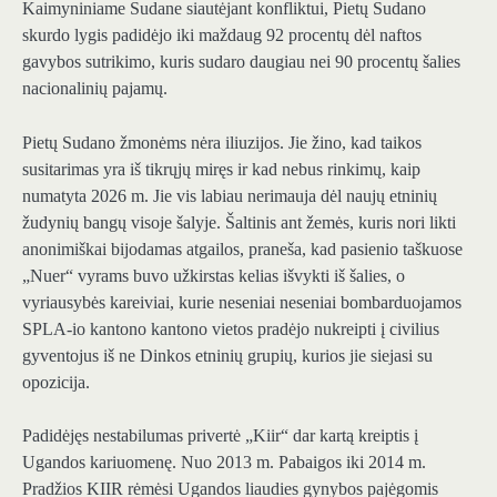
Kaimyniniame Sudane siautėjant konfliktui, Pietų Sudano
skurdo lygis padidėjo iki maždaug 92 procentų dėl naftos
gavybos sutrikimo, kuris sudaro daugiau nei 90 procentų šalies
nacionalinių pajamų.
Pietų Sudano žmonėms nėra iliuzijos. Jie žino, kad taikos
susitarimas yra iš tikrųjų miręs ir kad nebus rinkimų, kaip
numatyta 2026 m. Jie vis labiau nerimauja dėl naujų etninių
žudynių bangų visoje šalyje. Šaltinis ant žemės, kuris nori likti
anonimiškai bijodamas atgailos, praneša, kad pasienio taškuose
„Nuer“ vyrams buvo užkirstas kelias išvykti iš šalies, o
vyriausybės kareiviai, kurie neseniai neseniai bombarduojamos
SPLA-io kantono kantono vietos pradėjo nukreipti į civilius
gyventojus iš ne Dinkos etninių grupių, kurios jie siejasi su
opozicija.
Padidėjęs nestabilumas privertė „Kiir“ dar kartą kreiptis į
Ugandos kariuomenę. Nuo 2013 m. Pabaigos iki 2014 m.
Pradžios KIIR rėmėsi Ugandos liaudies gynybos pajėgomis