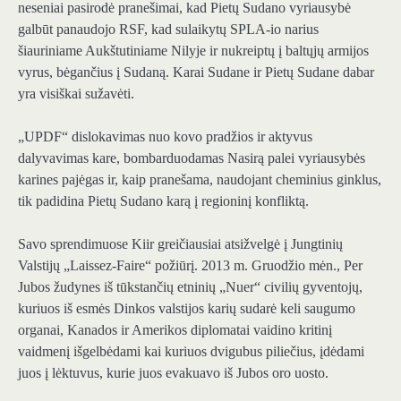
neseniai pasirodė pranešimai, kad Pietų Sudano vyriausybė
galbūt panaudojo RSF, kad sulaikytų SPLA-io narius
šiauriniame Aukštutiniame Nilyje ir nukreiptų į baltųjų armijos
vyrus, bėgančius į Sudaną. Karai Sudane ir Pietų Sudane dabar
yra visiškai sužavėti.
„UPDF“ dislokavimas nuo kovo pradžios ir aktyvus
dalyvavimas kare, bombarduodamas Nasirą palei vyriausybės
karines pajėgas ir, kaip pranešama, naudojant cheminius ginklus,
tik padidina Pietų Sudano karą į regioninį konfliktą.
Savo sprendimuose Kiir greičiausiai atsižvelgė į Jungtinių
Valstijų „Laissez-Faire“ požiūrį. 2013 m. Gruodžio mėn., Per
Jubos žudynes iš tūkstančių etninių „Nuer“ civilių gyventojų,
kuriuos iš esmės Dinkos valstijos karių sudarė keli saugumo
organai, Kanados ir Amerikos diplomatai vaidino kritinį
vaidmenį išgelbėdami kai kuriuos dvigubus piliečius, įdėdami
juos į lėktuvus, kurie juos evakuavo iš Jubos oro uosto.