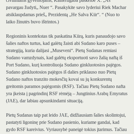
civiliniams gyventojams, Kainerugaba paskelbė X: „Aš
pavargau žudyti„ Nuer “. Pasakykite savo lyderiui Riek Machar
atsiklaupdamas prieš„ Prezidentą „He Salva Kiir“. “ (Nuo to
laiko žinutės buvo ištrintos.)
Regioninis kontekstas tik paskatina Kiirą, kuris panaudojo savo
šalies naftos turtus, kad galėtų žaisti abi Sudano karo puses –
strategiją, kuria dalijasi „Museveni“. Pietų Sudanas remiasi
Sudano vamzdynais, kad galėtų eksportuoti savo žalią naftą iš
Port Sudano, kurį kontroliuoja Sudano ginkluotosios pajėgos.
Sudano ginkluotosios pajėgos iš dalies priklauso nuo Pietų
Sudano naftos tranzito mokesčių kovai su jų konkurentų
greitomis paramos pajėgomis (RSF). Tačiau Pietų Sudano nafta
yra įkeista į pagrindinį RSF rėmėją – Jungtinius Arabų Emyratus
(JAE), dar labiau apsunkindami situaciją.
Pietų Sudanas taip pat leido JAE, didžiausiam šalies skolintojui,
pastatyti ligoninę prie Sudano pasienio, kuriame gandai, kad
gydo RSF kareivius. Vyriausybė paneigė tokius įtarimus. Tačiau