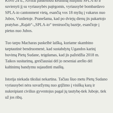
Kovo 24 d., Atvirai paskelbusi ketinimą ištirpinti SPLA-io ir
suvienyti jį su vyriausybės pajėgomis, vyriausybė bombardavo
SPLA-io cantonment vietą, esančią vos 18 mylių į vakarus nuo
Jubos, Vunlietoje. Pranešama, kad po dviejų dienų jis pakartojo
pratybas „Rajab“-„SPLA-io“ treniruočių bazėje, esančioje į
pietus nuo Jubos.
Tuo tarpu Macharas paskelbė laišką, kuriame skambino
tarptautinė bendruomenė, kad sustabdytų Ugandos karinį
buvimą Pietų Sudane, teigdamas, kad jis pažeidžia 2018 m.
Taikos susitarimą, greičiausiai dėl jo neseniai arešto dėl
kaltinimų bandymu sujaudinti maištą.
Istorija niekada tiksliai nekartina. Tačiau šiuo metu Pietų Sudano
vyriausybei nėra suvaržymų nuo grįžimo į visišką karą ir
nukreipiant civilius gyventojus pagal jų tautybę-tiek Juboje, tiek
už jos ribų.