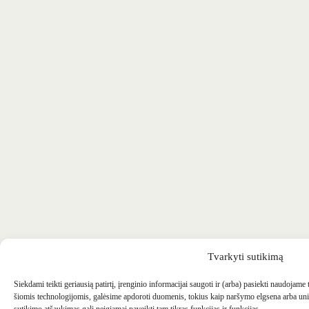
Tvarkyti sutikimą
Siekdami teikti geriausią patirtį, įrenginio informacijai saugoti ir (arba) pasiekti naudojame
šiomis technologijomis, galėsime apdoroti duomenis, tokius kaip naršymo elgsena arba uni