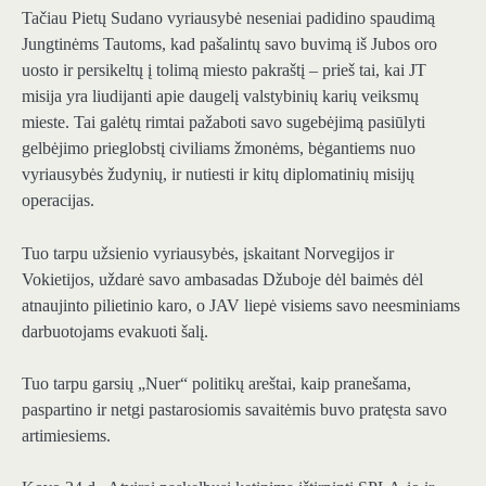
Tačiau Pietų Sudano vyriausybė neseniai padidino spaudimą
Jungtinėms Tautoms, kad pašalintų savo buvimą iš Jubos oro
uosto ir persikeltų į tolimą miesto pakraštį – prieš tai, kai JT
misija yra liudijanti apie daugelį valstybinių karių veiksmų
mieste. Tai galėtų rimtai pažaboti savo sugebėjimą pasiūlyti
gelbėjimo prieglobstį civiliams žmonėms, bėgantiems nuo
vyriausybės žudynių, ir nutiesti ir kitų diplomatinių misijų
operacijas.
Tuo tarpu užsienio vyriausybės, įskaitant Norvegijos ir
Vokietijos, uždarė savo ambasadas Džuboje dėl baimės dėl
atnaujinto pilietinio karo, o JAV liepė visiems savo neesminiams
darbuotojams evakuoti šalį.
Tuo tarpu garsių „Nuer“ politikų areštai, kaip pranešama,
paspartino ir netgi pastarosiomis savaitėmis buvo pratęsta savo
artimiesiems.