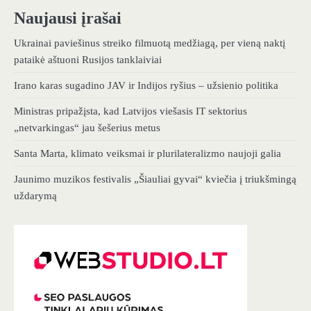
Naujausi įrašai
Ukrainai paviešinus streiko filmuotą medžiagą, per vieną naktį
pataikė aštuoni Rusijos tanklaiviai
Irano karas sugadino JAV ir Indijos ryšius – užsienio politika
Ministras pripažįsta, kad Latvijos viešasis IT sektorius
„netvarkingas“ jau šešerius metus
Santa Marta, klimato veiksmai ir plurilateralizmo naujoji galia
Jaunimo muzikos festivalis „Šiauliai gyvai“ kviečia į triukšmingą
uždarymą