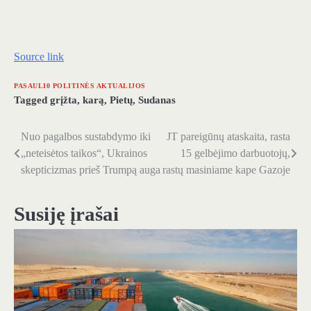
Source link
PASAULI0 POLITINĖS AKTUALIJOS
Tagged
grįžta
,
karą
,
Pietų
,
Sudanas
Nuo pagalbos sustabdymo iki
JT pareigūnų ataskaita, rasta
Navigacija
„neteisėtos taikos“, Ukrainos
15 gelbėjimo darbuotojų,
tarp
skepticizmas prieš Trumpą auga
rastų masiniame kape Gazoje
įrašų
Susiję įrašai