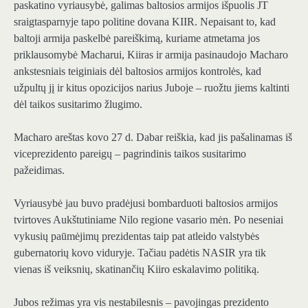
paskatino vyriausybė, galimas baltosios armijos išpuolis JT
sraigtasparnyje tapo politine dovana KIIR. Nepaisant to, kad
baltoji armija paskelbė pareiškimą, kuriame atmetama jos
priklausomybė Macharui, Kiiras ir armija pasinaudojo Macharo
ankstesniais teiginiais dėl baltosios armijos kontrolės, kad
užpultų jį ir kitus opozicijos narius Juboje – ruožtu jiems kaltinti
dėl taikos susitarimo žlugimo.
Macharo areštas kovo 27 d. Dabar reiškia, kad jis pašalinamas iš
viceprezidento pareigų – pagrindinis taikos susitarimo
pažeidimas.
Vyriausybė jau buvo pradėjusi bombarduoti baltosios armijos
tvirtoves Aukštutiniame Nilo regione vasario mėn. Po neseniai
vykusių paūmėjimų prezidentas taip pat atleido valstybės
gubernatorių kovo viduryje. Tačiau padėtis NASIR yra tik
vienas iš veiksnių, skatinančių Kiiro eskalavimo politiką.
Jubos režimas yra vis nestabilesnis – pavojingas prezidento