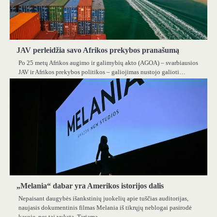
JAV perleidžia savo Afrikos prekybos pranašumą
Po 25 metų Afrikos augimo ir galimybių akto (AGOA) – svarbiausios
JAV ir Afrikos prekybos politikos – galiojimas nustojo galioti…
„Melania“ dabar yra Amerikos istorijos dalis
Nepaisant daugybės išankstinių juokelių apie tuščias auditorijas,
naujasis dokumentinis filmas Melania iš tikrųjų neblogai pasirodė
kasoje, nes tai vyksta. Tariama…