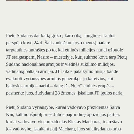
Pietų Sudanas dar kartą grįžo į karo ribą, Jungtinės Tautos
perspėjo kovo 24 d. Šalis anksčiau kovo mėnesį padarė
tarptautines antraštes po to, kai etninės milicijos nariai užpuolė
JT sraigtasparnį Nasire – miestelyje, kurį sukrėtė kova tarp Pietų
Sudano nacionalinės armijos ir vietinės sukilimo milicijos,
vadinamą baltajai armijai. JT taikos palaikymo misija bandė
evakuoti vyriausybės armijos generolą ir jo kareivius, kai
baltosios armijos nariai – daug iš „Nuer“ etninės grupės –
pasmerkė juos, žudydami 28 žmones, įskaitant JT įgulos narią.
Pietų Sudano vyriausybė, kuriai vadovavo prezidentas Salva
Kiir, kaltino išpuolį prieš Jubos pagrindinę opozicijos partiją,
kuriai vadovavo viceprezidentas Riekas Macharas, ir areštavo
jos vadovybę, įskaitant patį Macharą, juos sulaikydamas arba