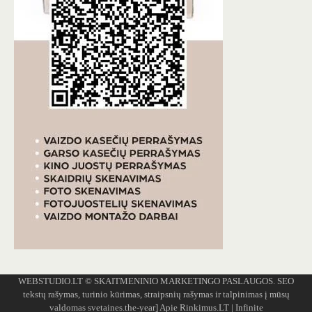
WEBSTUDIO.LT
© SKAITMENINIO MARKETINGO PASLAUGOS. SEO
tekstų rašymas, turinio kūrimas, straipsnių rašymas ir talpinimas į mūsų
valdomas svetaines.the-year]
Apie Rinkimus.LT
| Infinite