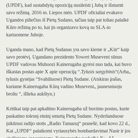
(UPDF), kad sustabdytų opoziciją nusileisti į Jubą ir išstumti
savo režimą. 2016 m. Liepos mėn. UPDF oficialiai evakavo
Ugandos piliečius iš Pietų Sudano, tačiau taip pat toliau palaikė
Kiiro režimą po to, kai jis organizavo kovą su SLA-io
kariuomene Juboje.
Uganda mano, kad Pietų Sudanas yra savo kieme ir „Kiir“ kaip
savo protėvį. Ugandano prezidento Yoweri Museveni sūnus
UPDF vadovas Muhoozi Kainerugaba gyrėsi nuo tada, kai buvo
iškastas postas apie X apie operaciją “.
Tylusis sargybinis
“(Arba„
tylusis gynėjas “Svahiliuose) Pietų Sudane. (Atskiras įrašas,
kuriame Kainerugaba Kiirą vadino Museveni„ jaunesniuoju
broliu “, išlieka aukštyn.)
Kritikai taip pat apkaltino Kainerugaba už buvimo postus, kurie
paskatino tolesnį etninį smurtą Pietų Sudane. Nyderlanduose
įsikūrusi radijo stotis „Radio Tamazuj“ pranešė, kad kovo 22 d.,
Kai „UPDF“ palaikomi vyriausybės bombardavimai Nasir ir jos