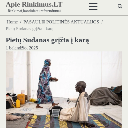
Apie Rinkimus.LT
Skip
to
Rinkimai,kandidatai,referendumai
content
Home
PASAULI0 POLITINĖS AKTUALIJOS
Pietų Sudanas grįžta į karą
Pietų Sudanas grįžta į karą
1 balandžio, 2025