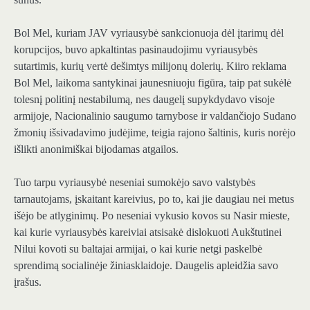
Bol Mel, kuriam JAV vyriausybė sankcionuoja dėl įtarimų dėl
korupcijos, buvo apkaltintas pasinaudojimu vyriausybės
sutartimis, kurių vertė dešimtys milijonų dolerių. Kiiro reklama
Bol Mel, laikoma santykinai jaunesniuoju figūra, taip pat sukėlė
tolesnį politinį nestabilumą, nes daugelį supykdydavo visoje
armijoje, Nacionalinio saugumo tarnybose ir valdančiojo Sudano
žmonių išsivadavimo judėjime, teigia rajono šaltinis, kuris norėjo
išlikti anonimiškai bijodamas atgailos.
Tuo tarpu vyriausybė neseniai sumokėjo savo valstybės
tarnautojams, įskaitant kareivius, po to, kai jie daugiau nei metus
išėjo be atlyginimų. Po neseniai vykusio kovos su Nasir mieste,
kai kurie vyriausybės kareiviai atsisakė dislokuoti Aukštutinei
Nilui kovoti su baltajai armijai, o kai kurie netgi paskelbė
sprendimą socialinėje žiniasklaidoje. Daugelis apleidžia savo
įrašus.