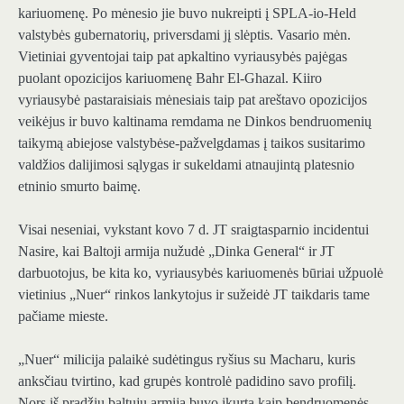
kariuomenę. Po mėnesio jie buvo nukreipti į SPLA-io-Held
valstybės gubernatorių, priversdami jį slėptis. Vasario mėn.
Vietiniai gyventojai taip pat apkaltino vyriausybės pajėgas
puolant opozicijos kariuomenę Bahr El-Ghazal. Kiiro
vyriausybė pastaraisiais mėnesiais taip pat areštavo opozicijos
veikėjus ir buvo kaltinama remdama ne Dinkos bendruomenių
taikymą abiejose valstybėse-pažvelgdamas į taikos susitarimo
valdžios dalijimosi sąlygas ir sukeldami atnaujintą platesnio
etninio smurto baimę.
Visai neseniai, vykstant kovo 7 d. JT sraigtasparnio incidentui
Nasire, kai Baltoji armija nužudė „Dinka General“ ir JT
darbuotojus, be kita ko, vyriausybės kariuomenės būriai užpuolė
vietinius „Nuer“ rinkos lankytojus ir sužeidė JT taikdaris tame
pačiame mieste.
„Nuer“ milicija palaikė sudėtingus ryšius su Macharu, kuris
anksčiau tvirtino, kad grupės kontrolė padidino savo profilį.
Nors iš pradžių baltųjų armija buvo įkurta kaip bendruomenės