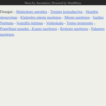
News by
Ascendoor
| Powered by
WordPress
.
Draugai: -
Marketingo agentūra
-
Teisinės konsultacijos
-
Skaidrių
skenavimas
-
Klaipedos miesto naujienos
-
Miesto naujienos
-
Saulius
Narbutas
-
Įvaizdžio kūrimas
-
Veidoskaita
-
Teniso treniruotės
-
Pranešimai spaudai -
Kauno naujienos
-
Regionų naujienos
-
Palangos
naujienos