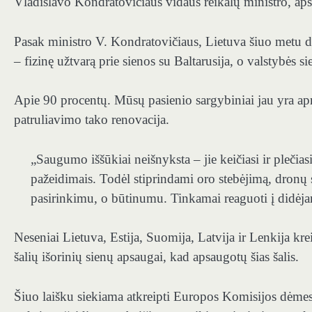
Vladislavo Kondratovičiaus vidaus reikalų ministro, aps
Pasak ministro V. Kondratovičiaus, Lietuva šiuo metu d
– fizinę užtvarą prie sienos su Baltarusija, o valstybės 
Apie 90 procentų. Mūsų pasienio sargybiniai jau yra ap
patruliavimo tako renovacija.
„Saugumo iššūkiai neišnyksta – jie keičiasi ir pleči
pažeidimais. Todėl stiprindami oro stebėjimą, dronų 
pasirinkimu, o būtinumu. Tinkamai reaguoti į didėja
Neseniai Lietuva, Estija, Suomija, Latvija ir Lenkija k
šalių išorinių sienų apsaugai, kad apsaugotų šias šalis.
Šiuo laišku siekiama atkreipti Europos Komisijos dėmes