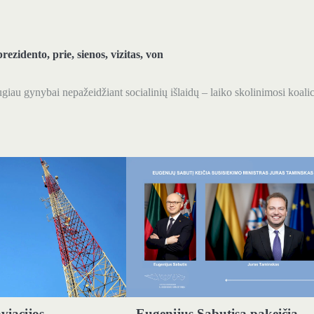
prezidento
,
prie
,
sienos
,
vizitas
,
von
augiau gynybai nepažeidžiant socialinių išlaidų – laiko skolinimosi koalic
viacijos
Eugenijus Sabutisą pakeičia