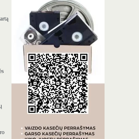
artą
ės
ų
ro