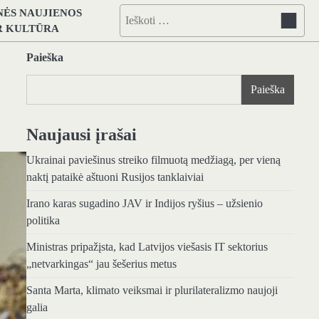
NĖS NAUJIENOS
Ieškoti:
IR KULTŪRA
Paieška
Paieška
Naujausi įrašai
Ukrainai paviešinus streiko filmuotą medžiagą, per vieną
naktį pataikė aštuoni Rusijos tanklaiviai
Irano karas sugadino JAV ir Indijos ryšius – užsienio
politika
Ministras pripažįsta, kad Latvijos viešasis IT sektorius
„netvarkingas“ jau šešerius metus
Santa Marta, klimato veiksmai ir plurilateralizmo naujoji
galia