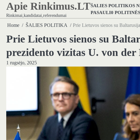
Apie Rinkimus.LT
Skip
ŠALIES POLITIKOS 
to
PASAULI0 POLITINĖ
Rinkimai,kandidatai,referendumai
content
Home
ŠALIES POLITIKA
Prie Lietuvos sienos su Baltarusi
Prie Lietuvos sienos su Balta
prezidento vizitas U. von der
1 rugsėjo, 2025