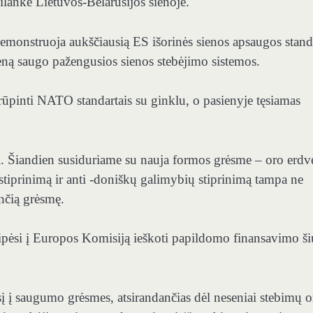
ilankė Lietuvos-Belarusijos sienoje.
emonstruoja aukščiausią ES išorinės sienos apsaugos stand
sieną saugo pažengusios sienos stebėjimo sistemos.
rūpinti NATO standartais su ginklu, o pasienyje tęsiamas
asi. Šiandien susiduriame su nauja formos grėsme – oro erdv
stiprinimą ir anti -doniškų galimybių stiprinimą tampa ne
nčią grėsmę.
reipėsi į Europos Komisiją ieškoti papildomo finansavimo ši
į į saugumo grėsmes, atsirandančias dėl neseniai stebimų o