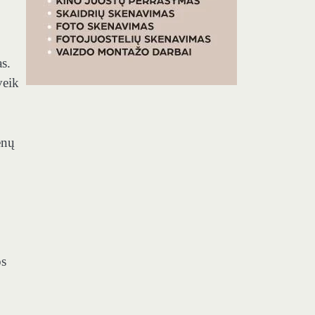
s.
veik
enų
os