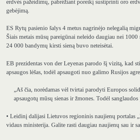
erdvės pažeidimų, pabrėžiant poreikį sustiprinti oro er
gebėjimą.
ES Rytų pasienio šalys 4 metus nagrinėjo nelegalią migr
Šiais metais mūsų pareigūnai neleido daugiau nei 1000 n
24 000 bandymų kirsti sieną buvo neteisėtai.
EB prezidentas von der Leyenas parodo šį vizitą, kad st
apsaugos lėšas, todėl apsaugoti nuo galimo Rusijos agres
„Aš čia, norėdamas vėl tvirtai parodyti Europos soli
apsaugotų mūsų sienas ir žmones. Todėl sanglaudos p
• Leidinį dalijasi Lietuvos regioninis naujienų portala
vidaus ministerija. Galite rasti daugiau naujienų sau ir