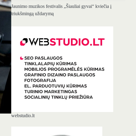
Jaunimo muzikos festivalis „Šiauliai gyvai“ kviečia į
triukšmingą uždarymą
webstudio.lt