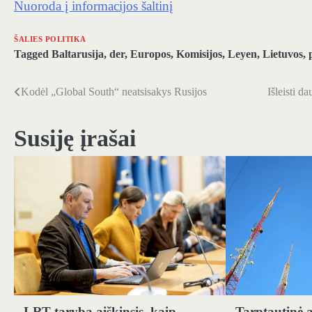
Nuoroda į informacijos šaltinį
ŠALIES POLITIKA
Tagged
Baltarusija
,
der
,
Europos
,
Komisijos
,
Leyen
,
Lietuvos
,
Kodėl „Global South“ neatsisakys Rusijos
Išleisti d
Navigacija
tarp
Susiję įrašai
įrašų
LRT taryba aiškinsis, kaip
Tarptautinė a