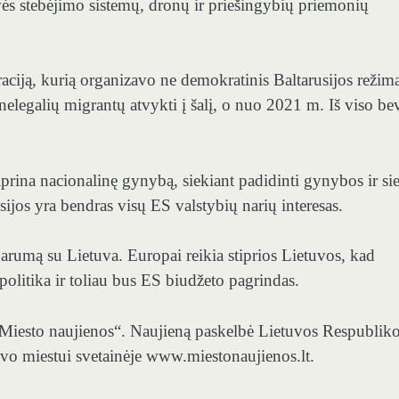
dvės stebėjimo sistemų, dronų ir priešingybių priemonių
aciją, kurią organizavo ne demokratinis Baltarusijos režima
elegalių migrantų atvykti į šalį, o nuo 2021 m. Iš viso be
iprina nacionalinę gynybą, siekiant padidinti gynybos ir si
ijos yra bendras visų ES valstybių narių interesas.
darumą su Lietuva. Europai reikia stiprios Lietuvos, kad
olitika ir toliau bus ES biudžeto pagrindas.
s „Miesto naujienos“. Naujieną paskelbė Lietuvos Respublik
 savo miestui svetainėje www.miestonaujienos.lt.