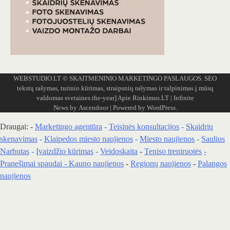
WEBSTUDIO.LT
© SKAITMENINIO MARKETINGO PASLAUGOS. SEO
tekstų rašymas, turinio kūrimas, straipsnių rašymas ir talpinimas į mūsų
valdomas svetaines.the-year]
Apie Rinkimus.LT
| Infinite
News by
Ascendoor
| Powered by
WordPress
.
Draugai: -
Marketingo agentūra
-
Teisinės konsultacijos
-
Skaidrių
skenavimas
-
Klaipedos miesto naujienos
-
Miesto naujienos
-
Saulius
Narbutas
-
Įvaizdžio kūrimas
-
Veidoskaita
-
Teniso treniruotės
-
Pranešimai spaudai -
Kauno naujienos
-
Regionų naujienos
-
Palangos
naujienos