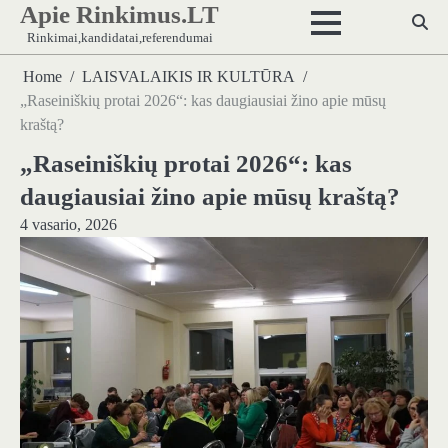
Apie Rinkimus.LT
Skip
to
Rinkimai,kandidatai,referendumai
content
Home
LAISVALAIKIS IR KULTŪRA
„Raseiniškių protai 2026“: kas daugiausiai žino apie mūsų
kraštą?
„Raseiniškių protai 2026“: kas
daugiausiai žino apie mūsų kraštą?
4 vasario, 2026