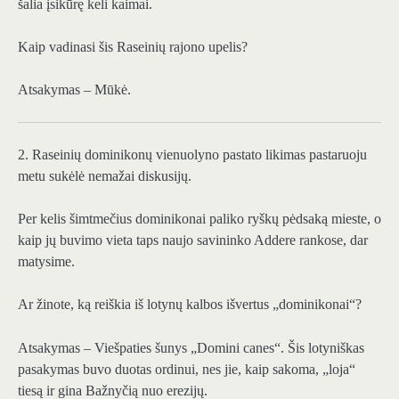
šalia įsikūrę keli kaimai.
Kaip vadinasi šis Raseinių rajono upelis?
Atsakymas – Mūkė.
2. Raseinių dominikonų vienuolyno pastato likimas pastaruoju
metu sukėlė nemažai diskusijų.
Per kelis šimtmečius dominikonai paliko ryškų pėdsaką mieste, o
kaip jų buvimo vieta taps naujo savininko Addere rankose, dar
matysime.
Ar žinote, ką reiškia iš lotynų kalbos išvertus „dominikonai“?
Atsakymas – Viešpaties šunys „Domini canes“. Šis lotyniškas
pasakymas buvo duotas ordinui, nes jie, kaip sakoma, „loja“
tiesą ir gina Bažnyčią nuo erezijų.