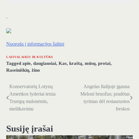
.
Nuoroda į informacijos šaltinį
LAISVALAIKIS IR KULTŪRA
Tagged
apie
,
daugiausiai
,
Kas
,
kraštą
,
mūsų
,
protai
,
Raseiniškių
,
žino
Konservatorių Lotynų
Angelas Italijoje įgauna
Navigacija
Amerikos lyderiai teisia
Meloni bruožus; pradėtas
tarp
Trumpą malonėmis,
tyrimas dėl restauruotos
meilikavimu
freskos
įrašų
Susiję įrašai