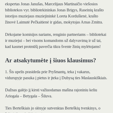
ekspertas Jonas Janušas, Marcelijaus Martinaičio viešosios
bibliotekos vyr. bibliotekininkas Jonas Brigys, Raseinių krašto
istorijos muziejaus muziejininkė Loreta Kordušienė, krašto
žinovė Laimutė Pečkaitienė ir gidas, mokytojas Arnas Zmitra.
Dėkojame komisijos nariams, renginio partneriams – bibliotekai
ir muziejui – bei visoms komandoms už dalyvavimą ir už tai,
kad kasmet protmūšį paverčia tikra švente žinių mylėtojams!
Ar atsakytumėte į šiuos klausimus?
1. Šis upelis prasideda prie Pryšmantų, teka į vakarus,
vidurupyje pasuka į pietus ir įteka į Dubysą ties Maslauskiškiais.
Dažnas galėjo jį kirsti važiuodamas mašina rajoniniu keliu
Ariogala – Betygala – Šiluva.
Ties Berteškiais jo slėnyje sutvenktas Berteškių tvenkinys, o