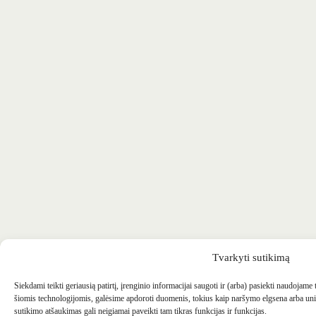
Tvarkyti sutikimą
Siekdami teikti geriausią patirtį, įrenginio informacijai saugoti ir (arba) pasiekti naudojame
šiomis technologijomis, galėsime apdoroti duomenis, tokius kaip naršymo elgsena arba uni
sutikimo atšaukimas gali neigiamai paveikti tam tikras funkcijas ir funkcijas.