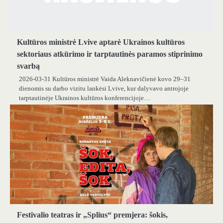
Kultūros ministrė Lvive aptarė Ukrainos kultūros
sektoriaus atkūrimo ir tarptautinės paramos stiprinimo
svarbą
2026-03-31 Kultūros ministrė Vaida Aleknavičienė kovo 29–31
dienomis su darbo vizitu lankėsi Lvive, kur dalyvavo antrojoje
tarptautinėje Ukrainos kultūros konferencijoje…
Festivalio teatras ir „Splius“ premjera: šokis,