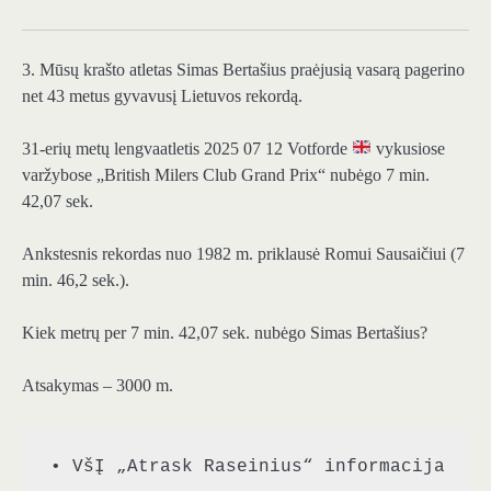
3. Mūsų krašto atletas Simas Bertašius praėjusią vasarą pagerino
net 43 metus gyvavusį Lietuvos rekordą.
31-erių metų lengvaatletis 2025 07 12 Votforde
vykusiose
varžybose „British Milers Club Grand Prix“ nubėgo 7 min.
42,07 sek.
Ankstesnis rekordas nuo 1982 m. priklausė Romui Sausaičiui (7
min. 46,2 sek.).
Kiek metrų per 7 min. 42,07 sek. nubėgo Simas Bertašius?
Atsakymas – 3000 m.
• VšĮ „Atrask Raseinius“ informacija