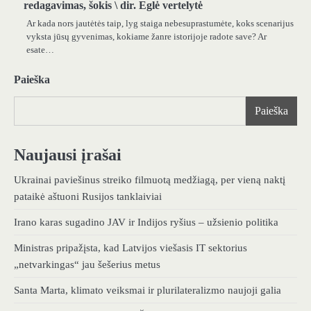
redagavimas, šokis \ dir. Eglė vertelytė
Ar kada nors jautėtės taip, lyg staiga nebesuprastumėte, koks scenarijus
vyksta jūsų gyvenimas, kokiame žanre istorijoje radote save? Ar
esate…
Paieška
Paieška
Naujausi įrašai
Ukrainai paviešinus streiko filmuotą medžiagą, per vieną naktį
pataikė aštuoni Rusijos tanklaiviai
Irano karas sugadino JAV ir Indijos ryšius – užsienio politika
Ministras pripažįsta, kad Latvijos viešasis IT sektorius
„netvarkingas“ jau šešerius metus
Santa Marta, klimato veiksmai ir plurilateralizmo naujoji galia