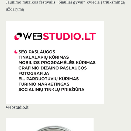
Jaunimo muzikos festivalis „Šiauliai gyvai“ kviečia į triukšmingą
uždarymą
webstudio.lt