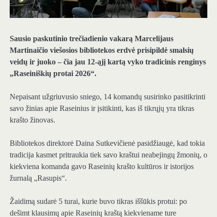
Sausio paskutinio trečiadienio vakarą Marcelijaus
Martinaičio viešosios bibliotekos erdvė prisipildė smalsių
veidų ir juoko – čia jau 12-ąjį kartą vyko tradicinis renginys
„Raseiniškių protai 2026“.
Nepaisant užgriuvusio sniego, 14 komandų susirinko pasitikrinti
savo žinias apie Raseinius ir įsitikinti, kas iš tikrųjų yra tikras
krašto žinovas.
Bibliotekos direktorė Daina Sutkevičienė pasidžiaugė, kad tokia
tradicija kasmet pritraukia tiek savo kraštui neabejingų žmonių, o
kiekviena komanda gavo Raseinių krašto kultūros ir istorijos
žurnalą „Rasupis“.
Žaidimą sudarė 5 turai, kurie buvo tikras iššūkis protui: po
dešimt klausimų apie Raseinių kraštą kiekviename ture