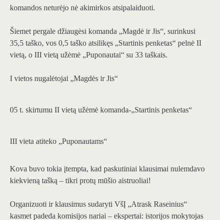
komandos neturėjo nė akimirkos atsipalaiduoti.
Šiemet pergale džiaugėsi komanda „Magdė ir Jis“, surinkusi
35,5 taško, vos 0,5 taško atsilikęs „Startinis penketas“ pelnė II
vietą, o III vietą užėmė „Puponautai“ su 33 taškais.
I vietos nugalėtojai „Magdės ir Jis“
05 t. skirtumu II vietą užėmė komanda-„Startinis penketas“
III vieta atiteko „Puponautams“
Kova buvo tokia įtempta, kad paskutiniai klausimai nulemdavo
kiekvieną tašką – tikri protų mūšio aistruoliai!
Organizuoti ir klausimus sudaryti VšĮ „Atrask Raseinius“
kasmet padeda komisijos nariai – ekspertai: istorijos mokytojas