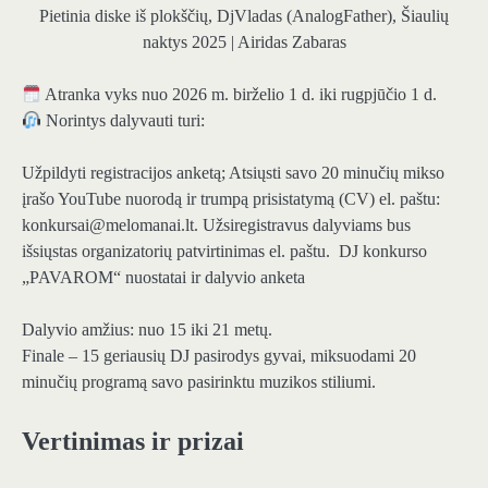
Pietinia diske iš plokščių, DjVladas (AnalogFather), Šiaulių
naktys 2025 | Airidas Zabaras
Atranka vyks nuo 2026 m. birželio 1 d. iki rugpjūčio 1 d.
Norintys dalyvauti turi:
Užpildyti registracijos anketą; Atsiųsti savo 20 minučių mikso
įrašo YouTube nuorodą ir trumpą prisistatymą (CV) el. paštu:
konkursai@melomanai.lt. Užsiregistravus dalyviams bus
išsiųstas organizatorių patvirtinimas el. paštu. DJ konkurso
„PAVAROM“ nuostatai ir dalyvio anketa
Dalyvio amžius: nuo 15 iki 21 metų.
Finale – 15 geriausių DJ pasirodys gyvai, miksuodami 20
minučių programą savo pasirinktu muzikos stiliumi.
Vertinimas ir prizai