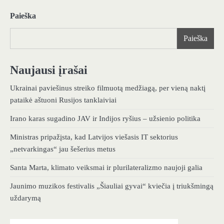
Paieška
Paieška
Naujausi įrašai
Ukrainai paviešinus streiko filmuotą medžiagą, per vieną naktį
pataikė aštuoni Rusijos tanklaiviai
Irano karas sugadino JAV ir Indijos ryšius – užsienio politika
Ministras pripažįsta, kad Latvijos viešasis IT sektorius
„netvarkingas“ jau šešerius metus
Santa Marta, klimato veiksmai ir plurilateralizmo naujoji galia
Jaunimo muzikos festivalis „Šiauliai gyvai“ kviečia į triukšmingą
uždarymą