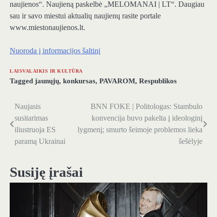
naujienos“. Naujieną paskelbė „MELOMANAI | LT“. Daugiau
sau ir savo miestui aktualių naujienų rasite portale
www.miestonaujienos.lt.
Nuoroda į informacijos šaltinį
LAISVALAIKIS IR KULTŪRA
Tagged
jaunųjų
,
konkursas
,
PAVAROM
,
Respublikos
Naujasis
BNN FOKE | Politologas: Stambulo
Navigacija
susitarimas
konvencija buvo pakelta į ideologinį
tarp
iliustruoja ES
lygmenį; smurto šeimoje problemos lieka
paramą Ukrainai
šešėlyje
įrašų
Susiję įrašai