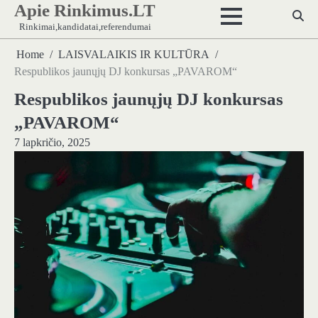
Apie Rinkimus.LT
Skip
to
Rinkimai,kandidatai,referendumai
content
Home
LAISVALAIKIS IR KULTŪRA
Respublikos jaunųjų DJ konkursas „PAVAROM“
Respublikos jaunųjų DJ konkursas
„PAVAROM“
7 lapkričio, 2025