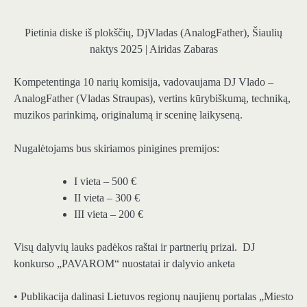
Pietinia diske iš plokščių, DjVladas (AnalogFather), Šiaulių
naktys 2025 | Airidas Zabaras
Kompetentinga 10 narių komisija, vadovaujama DJ Vlado –
AnalogFather (Vladas Straupas), vertins kūrybiškumą, techniką,
muzikos parinkimą, originalumą ir sceninę laikyseną.
Nugalėtojams bus skiriamos pinigines premijos:
I vieta – 500 €
II vieta – 300 €
III vieta – 200 €
Visų dalyvių lauks padėkos raštai ir partnerių prizai. DJ
konkurso „PAVAROM“ nuostatai ir dalyvio anketa
• Publikacija dalinasi Lietuvos regionų naujienų portalas „Miesto