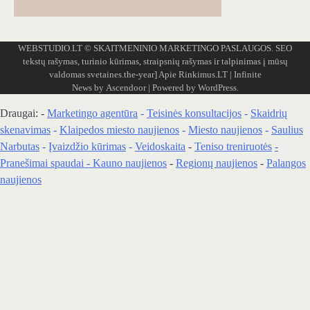
WEBSTUDIO.LT
© SKAITMENINIO MARKETINGO PASLAUGOS. SEO
tekstų rašymas, turinio kūrimas, straipsnių rašymas ir talpinimas į mūsų
valdomas svetaines.the-year]
Apie Rinkimus.LT
| Infinite
News by
Ascendoor
| Powered by
WordPress
.
Draugai: -
Marketingo agentūra
-
Teisinės konsultacijos
-
Skaidrių
skenavimas
-
Klaipedos miesto naujienos
-
Miesto naujienos
-
Saulius
Narbutas
-
Įvaizdžio kūrimas
-
Veidoskaita
-
Teniso treniruotės
-
Pranešimai spaudai -
Kauno naujienos
-
Regionų naujienos
-
Palangos
naujienos