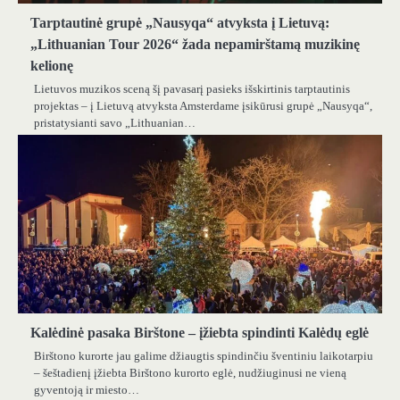
Tarptautinė grupė „Nausyqa“ atvyksta į Lietuvą:
„Lithuanian Tour 2026“ žada nepamirštamą muzikinę
kelionę
Lietuvos muzikos sceną šį pavasarį pasieks išskirtinis tarptautinis
projektas – į Lietuvą atvyksta Amsterdame įsikūrusi grupė „Nausyqa“,
pristatysianti savo „Lithuanian…
Kalėdinė pasaka Birštone – įžiebta spindinti Kalėdų eglė
Birštono kurorte jau galime džiaugtis spindinčiu šventiniu laikotarpiu
– šeštadienį įžiebta Birštono kurorto eglė, nudžiuginusi ne vieną
gyventoją ir miesto…