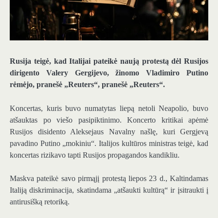
Rusija teigė, kad Italijai pateikė naują protestą dėl Rusijos
dirigento Valery Gergijevo, žinomo Vladimiro Putino
rėmėjo, pranešė „Reuters“, pranešė „Reuters“.
Koncertas, kuris buvo numatytas liepą netoli Neapolio, buvo
atšauktas po viešo pasipiktinimo. Koncerto kritikai apėmė
Rusijos disidento Aleksejaus Navalny našlę, kuri Gergjevą
pavadino Putino „mokiniu“. Italijos kultūros ministras teigė, kad
koncertas rizikavo tapti Rusijos propagandos kandikliu.
Maskva pateikė savo pirmąjį protestą liepos 23 d., Kaltindamas
Italiją diskriminacija, skatindama „atšaukti kultūrą“ ir įsitraukti į
antirusišką retoriką.