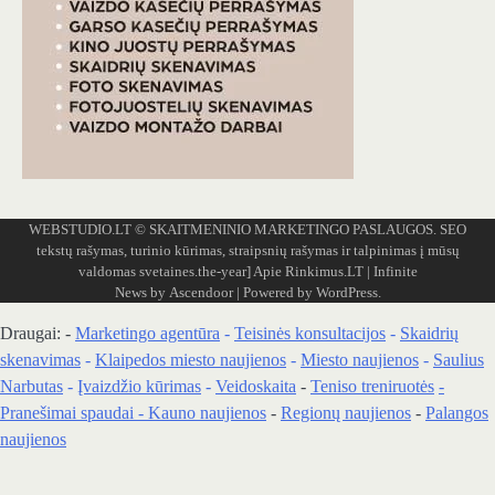
WEBSTUDIO.LT
© SKAITMENINIO MARKETINGO PASLAUGOS. SEO
tekstų rašymas, turinio kūrimas, straipsnių rašymas ir talpinimas į mūsų
valdomas svetaines.the-year]
Apie Rinkimus.LT
| Infinite
News by
Ascendoor
| Powered by
WordPress
.
Draugai: -
Marketingo agentūra
-
Teisinės konsultacijos
-
Skaidrių
skenavimas
-
Klaipedos miesto naujienos
-
Miesto naujienos
-
Saulius
Narbutas
-
Įvaizdžio kūrimas
-
Veidoskaita
-
Teniso treniruotės
-
Pranešimai spaudai -
Kauno naujienos
-
Regionų naujienos
-
Palangos
naujienos