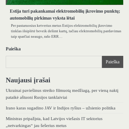
Estija turi pakankamai elektromobilių įkrovimo punktų;
automobilių pirkimas vyksta lėtai
Per pastaruosius ketverius metus Estijos elektromobilių įkrovimo
tinklas išsiplėtė beveik dešimt kartų, tačiau elektromobilių pardavimas
taip sparčiai neaugo, rašo ERR…
Paieška
Paieška
Naujausi įrašai
Ukrainai paviešinus streiko filmuotą medžiagą, per vieną naktį
pataikė aštuoni Rusijos tanklaiviai
Irano karas sugadino JAV ir Indijos ryšius – užsienio politika
Ministras pripažįsta, kad Latvijos viešasis IT sektorius
„netvarkingas“ jau šešerius metus