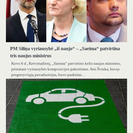
PM Siliņa vyriausybė „iš naujo“ – „Saeima“ patvirtina
tris naujus ministrus
Kovo 6 d., Ketvirtadienį, „Saeima“ patvirtino kelis naujus ministrus,
pristatant vyriausybės kompozicijos pakeitimus. Atis Švinka, buvęs
progresyviųjų pavaduotojas, buvo paskirtas…