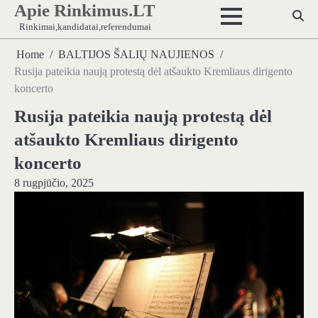
Apie Rinkimus.LT
Skip
to
Rinkimai,kandidatai,referendumai
content
Home
BALTIJOS ŠALIŲ NAUJIENOS
Rusija pateikia naują protestą dėl atšaukto Kremliaus dirigento
koncerto
Rusija pateikia naują protestą dėl
atšaukto Kremliaus dirigento
koncerto
8 rugpjūčio, 2025