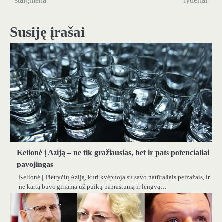
staigmena
lyderiai
įrašų
Susiję įrašai
Kelionė į Aziją – ne tik gražiausias, bet ir pats potencialiai
pavojingas
Kelionė į Pietryčių Aziją, kuri kvėpuoja su savo natūraliais peizažais, ir
ne kartą buvo giriama už puikų paprastumą ir lengvą…