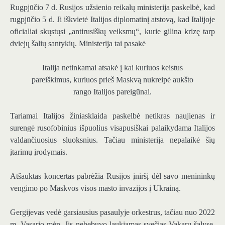
Rugpjūčio 7 d. Rusijos užsienio reikalų ministerija paskelbė, kad
rugpjūčio 5 d. Ji iškvietė Italijos diplomatinį atstovą, kad Italijoje
oficialiai skųstųsi „antirusiškų veiksmų“, kurie gilina krizę tarp
dviejų šalių santykių. Ministerija tai pasakė
Italija netinkamai atsakė į kai kuriuos keistus
pareiškimus, kuriuos prieš Maskvą nukreipė aukšto
rango Italijos pareigūnai.
Tariamai Italijos žiniasklaida paskelbė netikras naujienas ir
surengė rusofobinius išpuolius visapusiškai palaikydama Italijos
valdančiuosius sluoksnius. Tačiau ministerija nepalaikė šių
įtarimų įrodymais.
Atšauktas koncertas pabrėžia Rusijos įniršį dėl savo menininkų
vengimo po Maskvos visos masto invazijos į Ukrainą.
Gergijevas vedė garsiausius pasaulyje orkestrus, tačiau nuo 2022
m. Vasario mėn. Jis nebebuvo laukiamas svečias Vakarų šalyse.