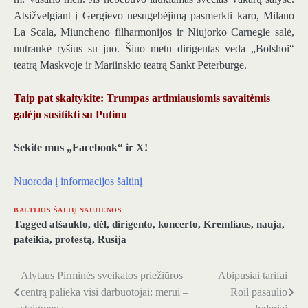
Atsižvelgiant į Gergievo nesugebėjimą pasmerkti karo, Milano
La Scala, Miuncheno filharmonijos ir Niujorko Carnegie salė,
nutraukė ryšius su juo. Šiuo metu dirigentas veda „Bolshoi“
teatrą Maskvoje ir Mariinskio teatrą Sankt Peterburge.
Taip pat skaitykite: Trumpas artimiausiomis savaitėmis
galėjo susitikti su Putinu
Sekite mus „Facebook“ ir X!
Nuoroda į informacijos šaltinį
BALTIJOS ŠALIŲ NAUJIENOS
Tagged
atšaukto
,
dėl
,
dirigento
,
koncerto
,
Kremliaus
,
nauja
,
pateikia
,
protestą
,
Rusija
Alytaus Pirminės sveikatos priežiūros
Abipusiai tarifai
Navigacija
centrą palieka visi darbuotojai: merui –
Roil pasaulio
tarp