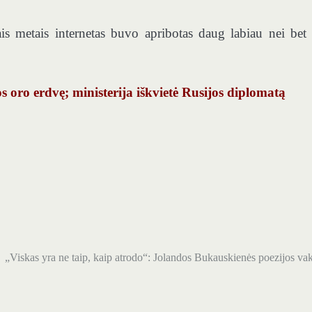
ais metais internetas buvo apribotas daug labiau nei bet
os oro erdvę; ministerija iškvietė Rusijos diplomatą
„Viskas yra ne taip, kaip atrodo“: Jolandos Bukauskienės poezijos va