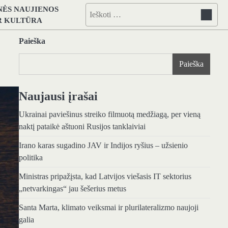
NĖS NAUJIENOS
Ieškoti:
IR KULTŪRA
Paieška
Paieška
Naujausi įrašai
Ukrainai paviešinus streiko filmuotą medžiagą, per vieną
naktį pataikė aštuoni Rusijos tanklaiviai
Irano karas sugadino JAV ir Indijos ryšius – užsienio
politika
Ministras pripažįsta, kad Latvijos viešasis IT sektorius
„netvarkingas“ jau šešerius metus
Santa Marta, klimato veiksmai ir plurilateralizmo naujoji
galia