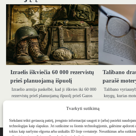
Izraelis iškviečia 60 000 rezervistų
Talibano dra
prieš planuojamą išpuolį
parašė moter
Izraelio armija paskelbė, kad ji iškvies iki 60 000
Talibano vyriausyb
rezervistų prieš planuojamą išpuolį prieš Gazos
knygų, kurias mote
miestą, o visi, kurie buvo…
yra naujo draudimo
mokyti apie…
Tvarkyti sutikimą
Siekdami teikti geriausią patirtį, įrenginio informacijai saugoti ir (arba) pasiekti naudoja
technologijas kaip slapukus. Jei sutiksime su šiomis technologijomis, galėsime apdoroti
WEBSTUDIO.LT
© SKAITMENINIO MARKETINGO PASLAUGOS. SEO tekstų r
tokius kaip naršymo elgsena arba unikalūs ID šioje svetainėje. Nesutikimas arba sutiki