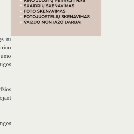
ęs su
trino
ugumo
augos
džios
ojant
ungos