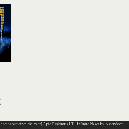
o
ė
omas svetaines.the-year]
Apie Rinkimus.LT
| Infinite News by
Ascendoor