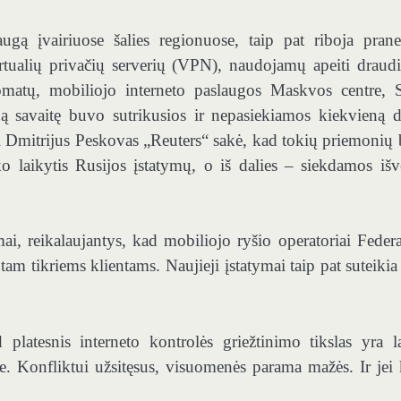
augą įvairiuose šalies regionuose, taip pat riboja pran
rtualių privačių serverių (VPN), naudojamų apeiti draud
lomatų, mobiliojo interneto paslaugos Maskvos centre, 
ją savaitę buvo sutrikusios ir nepasiekiamos kiekvieną d
ai Dmitrijus Peskovas „Reuters“ sakė, kad tokių priemonių
ko laikytis Rusijos įstatymų, o iš dalies – siekdamos išv
mai, reikalaujantys, kad mobiliojo ryšio operatoriai Federa
m tikriems klientams. Naujieji įstatymai taip pat suteiki
 platesnis interneto kontrolės griežtinimo tikslas yra l
e. Konfliktui užsitęsus, visuomenės parama mažės. Ir jei 