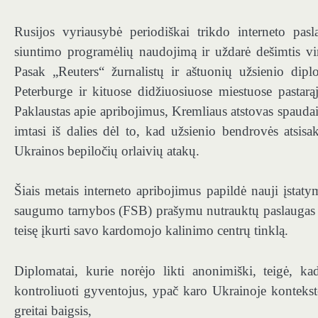
Rusijos vyriausybė periodiškai trikdo interneto pasl
siuntimo programėlių naudojimą ir uždarė dešimtis vi
Pasak „Reuters“ žurnalistų ir aštuonių užsienio dip
Peterburge ir kituose didžiuosiuose miestuose pastarą
Paklaustas apie apribojimus, Kremliaus atstovas spaud
imtasi iš dalies dėl to, kad užsienio bendrovės atsisa
Ukrainos bepiločių orlaivių atakų.
Šiais metais interneto apribojimus papildė nauji įstaty
saugumo tarnybos (FSB) prašymu nutrauktų paslaugas ta
teisę įkurti savo kardomojo kalinimo centrų tinklą.
Diplomatai, kurie norėjo likti anonimiški, teigė, kad
kontroliuoti gyventojus, ypač karo Ukrainoje kontekst
greitai baigsis,