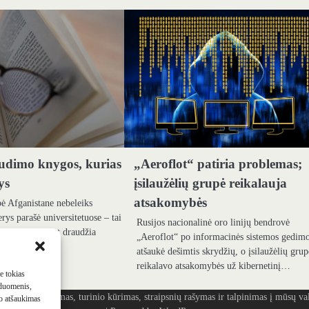
udimo knygos, kurias
„Aeroflot“ patiria problemas;
ys
įsilaužėlių grupė reikalauja
atsakomybės
ė Afganistane nebeleiks
rys parašė universitetuose – tai
Rusijos nacionalinė oro linijų bendrovė
, kuris taip pat draudžia
„Aeroflot“ po informacinės sistemos gedim
atšaukė dešimtis skrydžių, o įsilaužėlių grup
reikalavo atsakomybės už kibernetinį…
me tokias
 duomenis,
ašymas, turinio kūrimas, straipsnių rašymas ir talpinimas į mūsų vald
mo atšaukimas