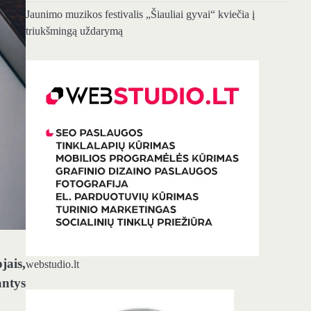
Jaunimo muzikos festivalis „Šiauliai gyvai“ kviečia į
triukšmingą uždarymą
jais,
webstudio.lt
antys