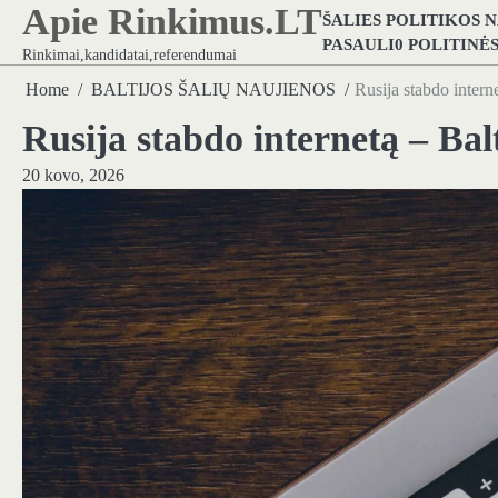
Apie Rinkimus.LT
Skip
ŠALIES POLITIKOS 
to
PASAULI0 POLITINĖ
Rinkimai,kandidatai,referendumai
content
Home
BALTIJOS ŠALIŲ NAUJIENOS
Rusija stabdo interne
Rusija stabdo internetą – Balt
20 kovo, 2026