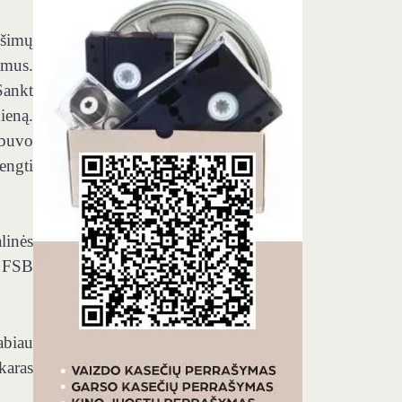
ešimų
imus.
Sankt
ieną.
 buvo
engti
linės
a FSB
abiau
karas