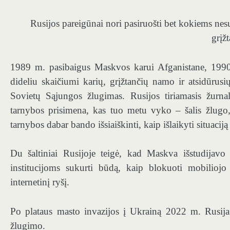
Rusijos pareigūnai nori pasiruošti bet kokiems ne
grįž
1989 m. pasibaigus Maskvos karui Afganistane, 1990-a
dideliu skaičiumi karių, grįžtančių namo ir atsidūrus
Sovietų Sąjungos žlugimas. Rusijos tiriamasis žurna
tarnybos prisimena, kas tuo metu vyko – šalis žlugo,
tarnybos dabar bando išsiaiškinti, kaip išlaikyti situaciją
Du šaltiniai Rusijoje teigė, kad Maskva išstudijavo 
institucijoms sukurti būdą, kaip blokuoti mobiliojo 
internetinį ryšį.
Po plataus masto invazijos į Ukrainą 2022 m. Rusija 
žlugimo.