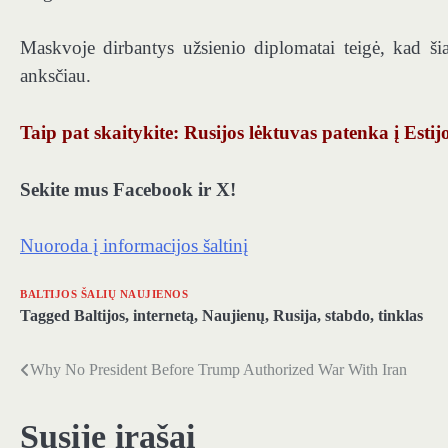
Maskvoje dirbantys užsienio diplomatai teigė, kad ši
anksčiau.
Taip pat skaitykite: Rusijos lėktuvas patenka į Estij
Sekite mus Facebook ir X!
Nuoroda į informacijos šaltinį
BALTIJOS ŠALIŲ NAUJIENOS
Tagged
Baltijos
,
internetą
,
Naujienų
,
Rusija
,
stabdo
,
tinklas
Why No President Before Trump Authorized War With Iran
Navigacija
tarp
Susiję įrašai
įrašų