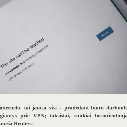
interneto, tai jaučia visi – pradedant biuro darbuoto
ngiantys prie VPN; taksistai, sunkiai besiorientuoj
raneša Reuters.