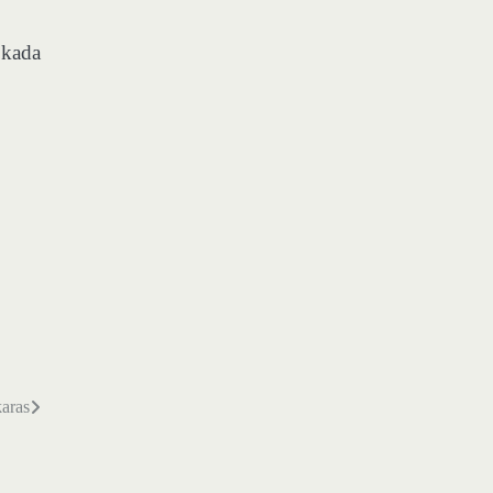
 kada
karas