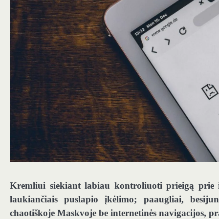
Kremliui siekiant labiau kontroliuoti prieigą prie 
laukiančiais puslapio įkėlimo; paaugliai, besiju
chaotiškoje Maskvoje be internetinės navigacijos, p