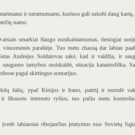
sutarimams ir neramumams, kuriuos gali sukelti daug karių,
tančių namo.
isiais smarkiai išaugo nusikalstamumas, tiesiogiai susij
ių visuomenės paraštėje. Tuo metu chaosą dar labiau paaš
listas Andrejus Soldatovas sakė, kad ir valdžia, ir sa
 saugumo tarnybos susiskaldė, situacija katastrofiška. S
 ribose pagal skirtingus scenarijus.
kitų šalių, ypač Kinijos ir Irano, patirtį ir nurodė val
ir fiksuoto interneto ryšius, tuo pačiu metu kontroliu
įvedė labiausiai ribojančius įstatymus nuo Sovietų Sąj