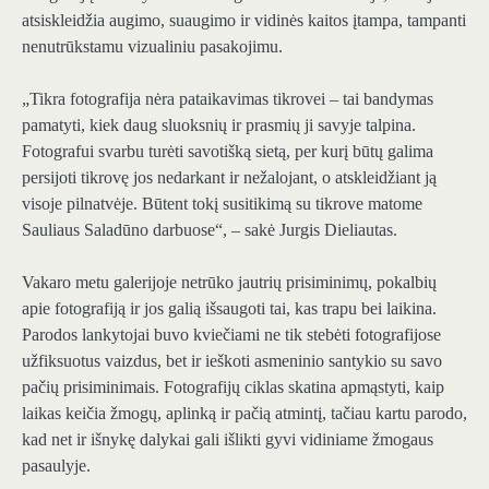
atsiskleidžia augimo, suaugimo ir vidinės kaitos įtampa, tampanti
nenutrūkstamu vizualiniu pasakojimu.
„Tikra fotografija nėra pataikavimas tikrovei – tai bandymas
pamatyti, kiek daug sluoksnių ir prasmių ji savyje talpina.
Fotografui svarbu turėti savotišką sietą, per kurį būtų galima
persijoti tikrovę jos nedarkant ir nežalojant, o atskleidžiant ją
visoje pilnatvėje. Būtent tokį susitikimą su tikrove matome
Sauliaus Saladūno darbuose“, – sakė Jurgis Dieliautas.
Vakaro metu galerijoje netrūko jautrių prisiminimų, pokalbių
apie fotografiją ir jos galią išsaugoti tai, kas trapu bei laikina.
Parodos lankytojai buvo kviečiami ne tik stebėti fotografijose
užfiksuotus vaizdus, bet ir ieškoti asmeninio santykio su savo
pačių prisiminimais. Fotografijų ciklas skatina apmąstyti, kaip
laikas keičia žmogų, aplinką ir pačią atmintį, tačiau kartu parodo,
kad net ir išnykę dalykai gali išlikti gyvi vidiniame žmogaus
pasaulyje.