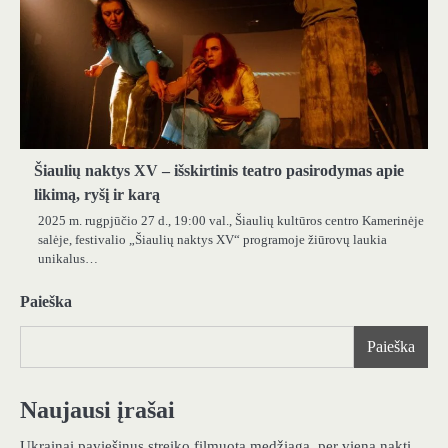
Šiaulių naktys XV – išskirtinis teatro pasirodymas apie
likimą, ryšį ir karą
2025 m. rugpjūčio 27 d., 19:00 val., Šiaulių kultūros centro Kamerinėje
salėje, festivalio „Šiaulių naktys XV“ programoje žiūrovų laukia
unikalus…
Paieška
Paieška
Naujausi įrašai
Ukrainai paviešinus streiko filmuotą medžiagą, per vieną naktį