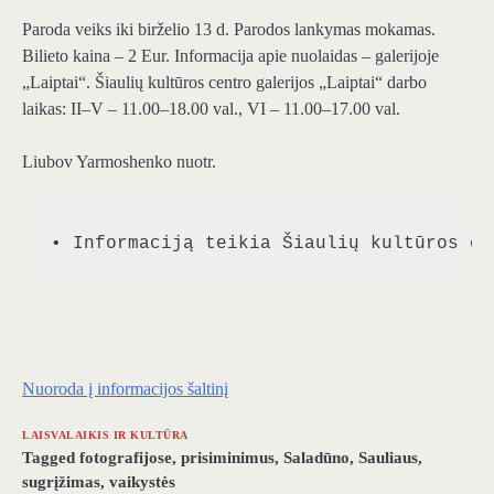
Paroda veiks iki birželio 13 d. Parodos lankymas mokamas.
Bilieto kaina – 2 Eur. Informacija apie nuolaidas – galerijoje
„Laiptai“. Šiaulių kultūros centro galerijos „Laiptai“ darbo
laikas: II–V – 11.00–18.00 val., VI – 11.00–17.00 val.
Liubov Yarmoshenko nuotr.
• Informaciją teikia Šiaulių kultūros ce
Nuoroda į informacijos šaltinį
LAISVALAIKIS IR KULTŪRA
Tagged
fotografijose
,
prisiminimus
,
Saladūno
,
Sauliaus
,
sugrįžimas
,
vaikystės