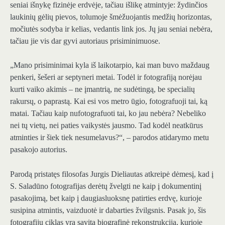
seniai išnykę fizinėje erdvėje, tačiau išlikę atmintyje: žydinčios
laukinių gėlių pievos, tolumoje šmėžuojantis medžių horizontas,
močiutės sodyba ir kelias, vedantis link jos. Jų jau seniai nebėra,
tačiau jie vis dar gyvi autoriaus prisiminimuose.
„Mano prisiminimai kyla iš laikotarpio, kai man buvo maždaug
penkeri, šešeri ar septyneri metai. Todėl ir fotografiją norėjau
kurti vaiko akimis – ne įmantrią, ne sudėtingą, be specialių
rakursų, o paprastą. Kai esi vos metro ūgio, fotografuoji tai, ką
matai. Tačiau kaip nufotografuoti tai, ko jau nebėra? Nebeliko
nei tų vietų, nei paties vaikystės jausmo. Tad kodėl neatkūrus
atminties ir šiek tiek nesumelavus?“, – parodos atidarymo metu
pasakojo autorius.
Parodą pristatęs filosofas Jurgis Dieliautas atkreipė dėmesį, kad į
S. Saladūno fotografijas derėtų žvelgti ne kaip į dokumentinį
pasakojimą, bet kaip į daugiasluoksnę patirties erdvę, kurioje
susipina atmintis, vaizduotė ir dabarties žvilgsnis. Pasak jo, šis
fotografijų ciklas yra savita biografinė rekonstrukcija, kurioje