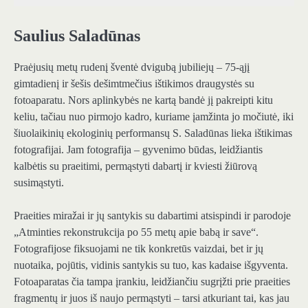
Saulius Saladūnas
Praėjusių metų rudenį šventė dvigubą jubiliejų – 75-ąjį
gimtadienį ir šešis dešimtmečius ištikimos draugystės su
fotoaparatu. Nors aplinkybės ne kartą bandė jį pakreipti kitu
keliu, tačiau nuo pirmojo kadro, kuriame įamžinta jo močiutė, iki
šiuolaikinių ekologinių performansų S. Saladūnas lieka ištikimas
fotografijai. Jam fotografija – gyvenimo būdas, leidžiantis
kalbėtis su praeitimi, permąstyti dabartį ir kviesti žiūrovą
susimąstyti.
Praeities miražai ir jų santykis su dabartimi atsispindi ir parodoje
„Atminties rekonstrukcija po 55 metų apie babą ir save“.
Fotografijose fiksuojami ne tik konkretūs vaizdai, bet ir jų
nuotaika, pojūtis, vidinis santykis su tuo, kas kadaise išgyventa.
Fotoaparatas čia tampa įrankiu, leidžiančiu sugrįžti prie praeities
fragmentų ir juos iš naujo permąstyti – tarsi atkuriant tai, kas jau