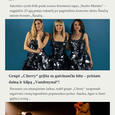
Satyrinio synth-folk-punk scenos fenomenu tapęs „Studio Maruko“ –
rugpjūčio 25-ąją pratęs vakarėlį po pagrindinio koncerto skirto Šiaulių
miesto šventės „Šiaulių…
Grupė „Cherry“ grįžta su gaivinančiu hitu – pristato
dainą ir klipą „Vandenynai“!
Pavasaris yra atnaujinimo laikas, todėl grupė „Cherry“ nusprendė
atgaivinti vieną legendinės popmuzikos perlus. Sandra, Agne ir Aistė
grįžta į sceną…