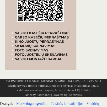
WEBSTUDIO.LT
© SKAITMENINIO MARKETINGO PASLAUGOS. SEO
tekstų rašymas, turinio kūrimas, straipsnių rašymas ir talpinimas į mūsų
valdomas svetaines.the-year]
Apie Rinkimus.LT
| Infinite
News by
Ascendoor
| Powered by
WordPress
.
Draugai: -
Marketingo agentūra
-
Teisinės konsultacijos
-
Skaidrių