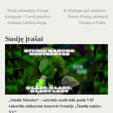
Ebola atsinaujina, Europa
Xi Jinpingas gali aplankyti
Navigacija
reaguoja – Covid pamokos
Šiaurės Korėją, priėmęs
tarp
formuoja žaidimų knygą
Trumpą ir Putiną
įrašų
Susiję įrašai
„Studio Maruko“ – satyrinis synth-folk-punk VIP
vakarėlio atidarymo koncerte šventėje „Šiaulių naktys
XV“