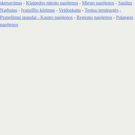
skenavimas
-
Klaipedos miesto naujienos
-
Miesto naujienos
-
Saulius
Narbutas
-
Įvaizdžio kūrimas
-
Veidoskaita
-
Teniso treniruotės
-
Pranešimai spaudai -
Kauno naujienos
-
Regionų naujienos
-
Palangos
naujienos