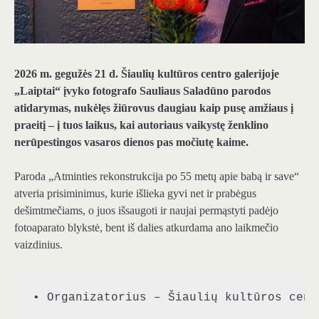
2026 m. gegužės 21 d. Šiaulių kultūros centro galerijoje
„Laiptai“ įvyko fotografo Sauliaus Saladūno parodos
atidarymas, nukėlęs žiūrovus daugiau kaip pusę amžiaus į
praeitį – į tuos laikus, kai autoriaus vaikystę ženklino
nerūpestingos vasaros dienos pas močiutę kaime.
Paroda „Atminties rekonstrukcija po 55 metų apie babą ir save“
atveria prisiminimus, kurie išlieka gyvi net ir prabėgus
dešimtmečiams, o juos išsaugoti ir naujai permąstyti padėjo
fotoaparato blykstė, bent iš dalies atkurdama ano laikmečio
vaizdinius.
• Organizatorius – Šiaulių kultūros cent