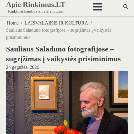
Apie Rinkimus.LT
Skip
to
Rinkimai,kandidatai,referendumai
content
Home
LAISVALAIKIS IR KULTŪRA
Sauliaus Saladūno fotografijose – sugrįžimas į vaikystės
prisiminimus
Sauliaus Saladūno fotografijose –
sugrįžimas į vaikystės prisiminimus
24 gegužės, 2026