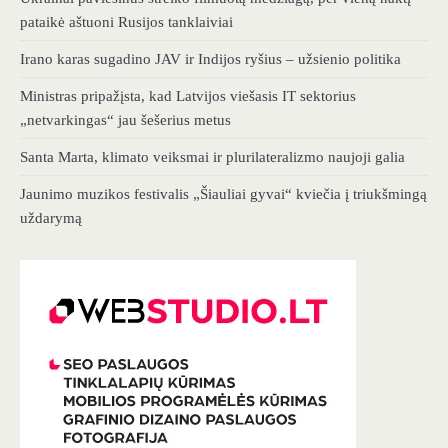
pataikė aštuoni Rusijos tanklaiviai
Irano karas sugadino JAV ir Indijos ryšius – užsienio politika
Ministras pripažįsta, kad Latvijos viešasis IT sektorius
„netvarkingas“ jau šešerius metus
Santa Marta, klimato veiksmai ir plurilateralizmo naujoji galia
Jaunimo muzikos festivalis „Šiauliai gyvai“ kviečia į triukšmingą
uždarymą