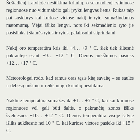
Šeštadienį Latvijoje nesitikima kritulių, o sekmadienį rytiniuose
regionuose nuo vidurnakčio gali įvykti lengvas lietus. Rūkas taip
pat susidarys kai kuriose vietose naktį ir ryte, sumažindamas
matomumą. Vėjai išliks lengvi, nors iki sekmadienio ryto jie
pasislinks į šiaurės rytus ir rytus, palaipsniui stiprindami.
Naktį oro temperatūra kris iki +4… +9 ° C, šiek tiek šiltesnė
pakrantėje esant +9… +12 ° C. Dienos aukštumos pasieks
+12… +17 ° C.
Meteorologai rodo, kad ramus oras tęsis kitą savaitę – su saulės
ir debesų mišiniu ir reikšmingų kritulių nesitikima.
Naktinė temperatūra sumažės iki +1… +5 ° C, kai kai kuriuose
regionuose vėl gali būti šaltis, o pakrančių zonos išliks
švelnesnės +10… +12 ° C. Dienos temperatūra visoje šalyje
išliks aukštesnė nei 10 ° C, kai kuriose vietose pasieks iki +15 °
C.