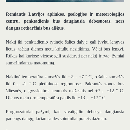
Remiantis Latvijos aplinkos, geologijos ir meteorologijos
centru, penktadienis bus daugiausia debesuotas, nors
dangus retkarčiais bus aiškus.
Naktį iki penktadienio rytinėje šalies dalyje gali įvykti lengvas
lietus, tačiau dienos metu kritulių nesitikima. Vėjai bus lengvi.
Rūkas kai kuriose vietose gali susidaryti per naktį ir ryte, žymiai
sumažindamas matomumą.
Naktinė temperatūra sumažės iki +2… +7 ° C, o šaltis sumažės
iki 0… -1 ° C pietiniuose regionuose. Pakrantės zonos bus
šiltesnės, o gyvsidabris nenukris mažesnis nei +7… +12 ° C.
Dienos metu oro temperatūra pakils iki +13… +17 ° C.
Prognozatoriai pažymi, kad savaitgalio debesys daugiausia
padengs dangų, tačiau saulės spinduliai praleis dažniau.