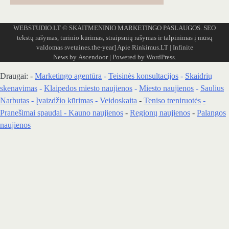
WEBSTUDIO.LT
© SKAITMENINIO MARKETINGO PASLAUGOS. SEO
tekstų rašymas, turinio kūrimas, straipsnių rašymas ir talpinimas į mūsų
valdomas svetaines.the-year]
Apie Rinkimus.LT
| Infinite
News by
Ascendoor
| Powered by
WordPress
.
Draugai: -
Marketingo agentūra
-
Teisinės konsultacijos
-
Skaidrių
skenavimas
-
Klaipedos miesto naujienos
-
Miesto naujienos
-
Saulius
Narbutas
-
Įvaizdžio kūrimas
-
Veidoskaita
-
Teniso treniruotės
-
Pranešimai spaudai -
Kauno naujienos
-
Regionų naujienos
-
Palangos
naujienos