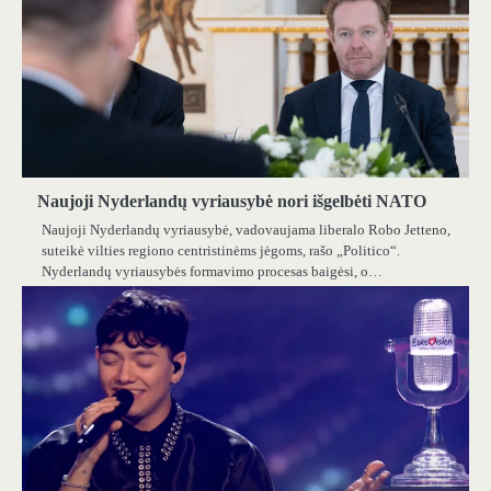
Naujoji Nyderlandų vyriausybė nori išgelbėti NATO
Naujoji Nyderlandų vyriausybė, vadovaujama liberalo Robo Jetteno,
suteikė vilties regiono centristinėms jėgoms, rašo „Politico“.
Nyderlandų vyriausybės formavimo procesas baigėsi, o…