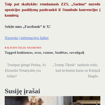
Taip pat skaitykite: remdamasis ZZS, „Saeima“ nurodo
opozicijos pasiūlymą pasitraukti iš Stambulo konvencijos į
komitetą
Sekite mus „Facebook“ ir X!
Nuoroda į informacijos šaltinį
BALTIJOS ŠALIŲ NAUJIENOS
Tagged
laukiamas
,
oras
,
ramus
,
Saulėtas
,
savaitgalį
Trumpas įjungė Putiną. Ar
„Trump Tiktok“ sandoris rodo,
Navigacija
Izraelio Netanyahu yra
kad techninis karas su Kinija
tarp
toliau?
žlugdo
įrašų
Susiję įrašai