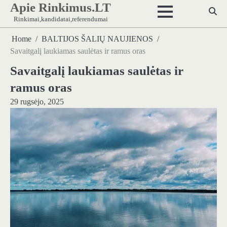
Apie Rinkimus.LT
Skip
to
Rinkimai,kandidatai,referendumai
content
Home
BALTIJOS ŠALIŲ NAUJIENOS
Savaitgalį laukiamas saulėtas ir ramus oras
Savaitgalį laukiamas saulėtas ir
ramus oras
29 rugsėjo, 2025