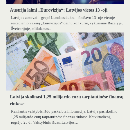
Austrija laimi „Eurovizija“; Latvijos vietos 13 -oji
Latvijos atstovai – grupė Liaudies dukra – finišavo 13 -oje vietoje
šeštadienio vakarą „Eurovizijos“ dainų konkurse, vykusiame Bazelyje,
Šveicarijoje, atlikdamas…
Latvija skolinasi 1,25 milijardo eurų tarptautinėse finansų
rinkose
Remiantis valstybės iždo paskelbta informacija, Latvija pasiskolino
1,25 milijardo eurų tarptautinėse finansų rinkose. Ketvirtadienį,
rugsėjo 25 d., Valstybinis iždas, Latvijos…