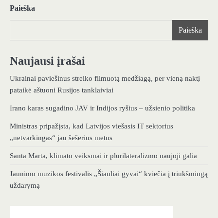
Paieška
Paieška
Naujausi įrašai
Ukrainai paviešinus streiko filmuotą medžiagą, per vieną naktį
pataikė aštuoni Rusijos tanklaiviai
Irano karas sugadino JAV ir Indijos ryšius – užsienio politika
Ministras pripažįsta, kad Latvijos viešasis IT sektorius
„netvarkingas“ jau šešerius metus
Santa Marta, klimato veiksmai ir plurilateralizmo naujoji galia
Jaunimo muzikos festivalis „Šiauliai gyvai“ kviečia į triukšmingą
uždarymą