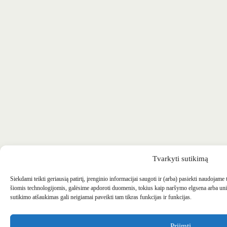
Tvarkyti sutikimą
Siekdami teikti geriausią patirtį, įrenginio informacijai saugoti ir (arba) pasiekti naudojame
šiomis technologijomis, galėsime apdoroti duomenis, tokius kaip naršymo elgsena arba uni
sutikimo atšaukimas gali neigiamai paveikti tam tikras funkcijas ir funkcijas.
Priimti