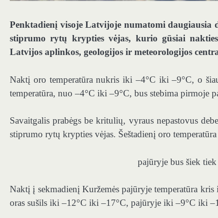
Penktadienį visoje Latvijoje numatomi daugiausia deb
stiprumo rytų krypties vėjas, kurio gūsiai naktie
Latvijos aplinkos, geologijos ir meteorologijos centra
Naktį oro temperatūra nukris iki –4°C iki –9°C, o šiau
temperatūra, nuo –4°C iki –9°C, bus stebima pirmoje pa
Savaitgalis prabėgs be kritulių, vyraus nepastovus debes
stiprumo rytų krypties vėjas. Šeštadienį oro temperatūr
pajūryje bus šiek tie
Naktį į sekmadienį Kuržemės pajūryje temperatūra kris
oras sušils iki –12°C iki –17°C, pajūryje iki –9°C iki 