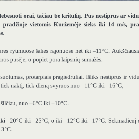
esuoti orai, tačiau be kritulių. Pūs nestiprus ar vidu
s pradžioje vietomis Kuržemėje sieks iki 14 m/s, pr
s.
rės rytiniuose šalies rajonuose net iki –11°C. Aukščiausi
ros pusėje, o popiet pora laipsnių sumažės.
uotumas, protarpiais pragiedruliai. Išliks nestiprus ir vidu
a tiek naktį, tiek dieną svyruos nuo –11°C iki –16°C,
k šilčiau, nuo –6°C iki –10°C.
 iki –20°C iki –25°C, o iki –12°C iki –17°C. Sekmadienį 
–13°C.