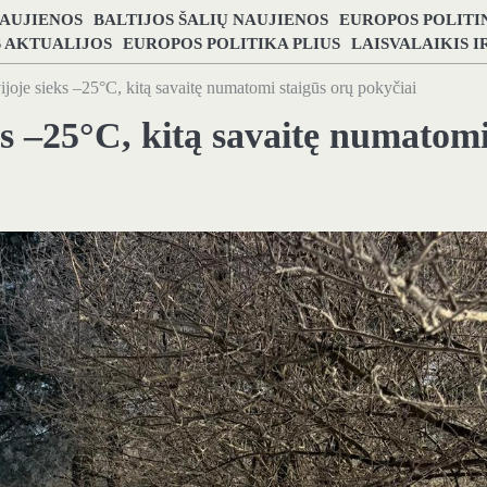
NAUJIENOS
BALTIJOS ŠALIŲ NAUJIENOS
EUROPOS POLITI
S AKTUALIJOS
EUROPOS POLITIKA PLIUS
LAISVALAIKIS 
tvijoje sieks –25°C, kitą savaitę numatomi staigūs orų pokyčiai
eks –25°C, kitą savaitę numatom