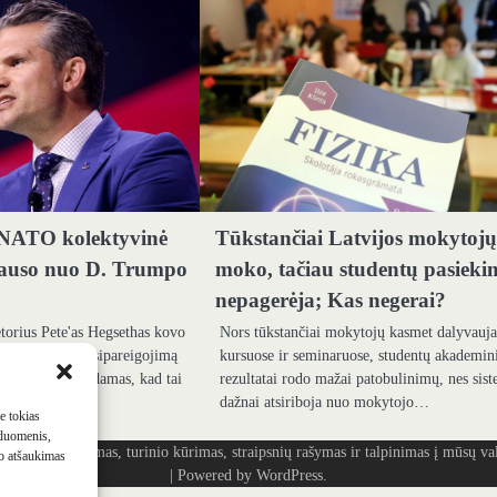
 NATO kolektyvinė
Tūkstančiai Latvijos mokytoj
lauso nuo D. Trumpo
moko, tačiau studentų pasieki
nepagerėja; Kas negerai?
torius Pete'as Hegsethas kovo
Nors tūkstančiai mokytojų kasmet dalyvauj
atvirtinti JAV įsipareigojimą
kursuose ir seminaruose, studentų akademin
 gynybai, teigdamas, kad tai
rezultatai rodo mažai patobulinimų, nes sis
dažnai atsiriboja nuo mokytojo…
me tokias
 duomenis,
ašymas, turinio kūrimas, straipsnių rašymas ir talpinimas į mūsų vald
mo atšaukimas
| Powered by
WordPress
.