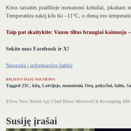
Kitos savaitės pradžioje numatomi krituliai, įskaitant
Temperatūra naktį kils iki –11°C, o dieną oro temperatūr
Taip pat skaitykite: Vansu tiltas brangiai kainuoja 
Sekite mus Facebook ir X!
Nuoroda į informacijos šaltinį
BALTIJOS ŠALIŲ NAUJIENOS
Tagged
25C
,
kitą
,
Latvijoje
,
numatomi
,
Orų
,
pokyčiai
,
šaltis
,
Sa
How New British Spy Chief Blaise Metreweli Is Revamping MI6
Navigacija
tarp
Susiję įrašai
įrašų