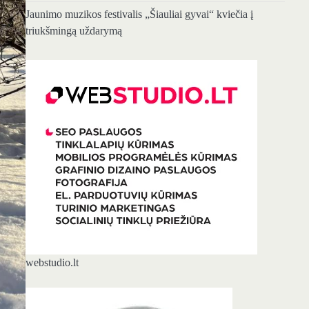
Jaunimo muzikos festivalis „Šiauliai gyvai“ kviečia į
triukšmingą uždarymą
webstudio.lt