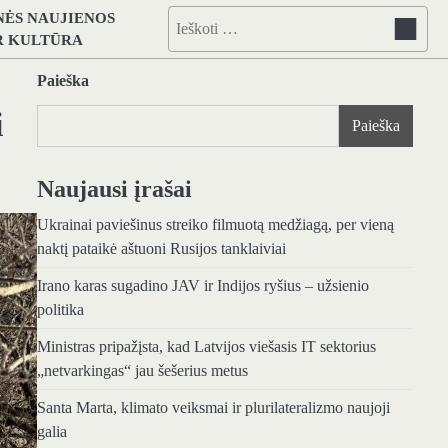
NĖS NAUJIENOS
Ieškoti:
IR KULTŪRA
Paieška
i
Paieška
Naujausi įrašai
Ukrainai paviešinus streiko filmuotą medžiagą, per vieną
naktį pataikė aštuoni Rusijos tanklaiviai
Irano karas sugadino JAV ir Indijos ryšius – užsienio
politika
Ministras pripažįsta, kad Latvijos viešasis IT sektorius
„netvarkingas“ jau šešerius metus
Santa Marta, klimato veiksmai ir plurilateralizmo naujoji
galia