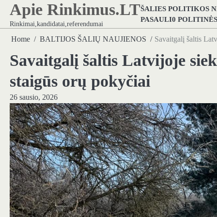
Apie Rinkimus.LT
Skip
ŠALIES POLITIKOS 
to
PASAULI0 POLITINĖ
Rinkimai,kandidatai,referendumai
content
Home
BALTIJOS ŠALIŲ NAUJIENOS
Savaitgalį šaltis La
Savaitgalį šaltis Latvijoje si
staigūs orų pokyčiai
26 sausio, 2026