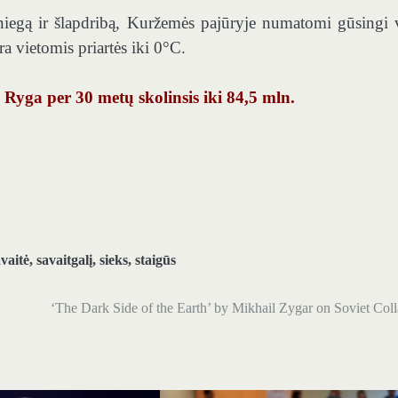
 sniegą ir šlapdribą, Kuržemės pajūryje numatomi gūsingi v
a vietomis priartės iki 0°C.
– Ryga per 30 metų skolinsis iki 84,5 mln.
vaitė
,
savaitgalį
,
sieks
,
staigūs
‘The Dark Side of the Earth’ by Mikhail Zygar on Soviet Col