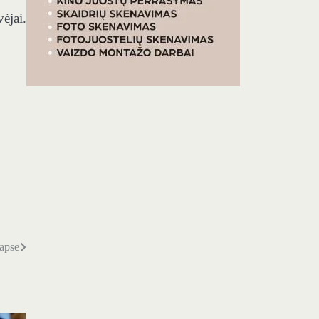
ėjai.
lapse