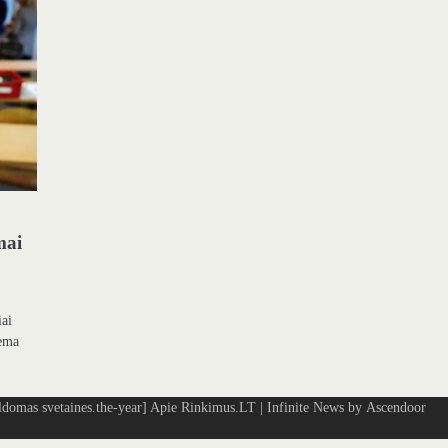
ų
mai
a
iai
tema
omas svetaines.the-year]
Apie Rinkimus.LT
| Infinite News by
Ascendoor