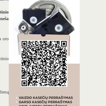
tinio
aneša
a oro
tinio
dieną