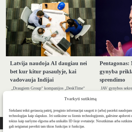
Latvija naudoja AI daugiau nei
Pentagonas:
bet kur kitur pasaulyje, kai
gynyba prik
vadovauja Indijai
sprendimo
„Draugiem Group“ kompanijos „DeskTime“
JAV gynybos sekre
tyrimas atskleidžia, kad dirbtinio intelekto (AI)
31 dieną atsisakė p
Tvarkyti sutikimą
įrankių ChatGPT naudoja daugiau nei 78%
NATO kolektyvinei
Latvijos kompanijų, įveikdamas pasaulinį…
priklauso nuo…
Siekdami teikti geriausią patirtį, įrenginio informacijai saugoti ir (arba) pasiekti naudoja
technologijas kaip slapukus. Jei sutiksime su šiomis technologijomis, galėsime apdoroti
WEBSTUDIO.LT
© SKAITMENINIO MARKETINGO PASLAUGOS. SEO tekstų r
tokius kaip naršymo elgsena arba unikalūs ID šioje svetainėje. Nesutikimas arba sutiki
gali neigiamai paveikti tam tikras funkcijas ir funkcijas.