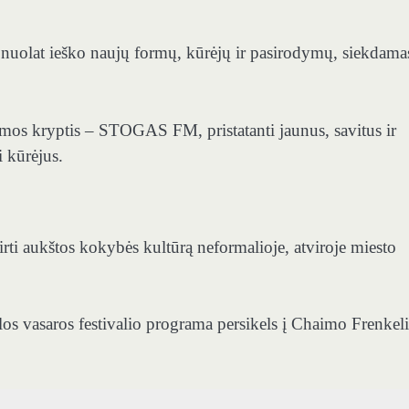
– nuolat ieško naujų formų, kūrėjų ir pasirodymų, siekdama
amos kryptis – STOGAS FM, pristatanti jaunus, savitus ir
i kūrėjus.
irti aukštos kokybės kultūrą neformalioje, atviroje miesto
os vasaros festivalio programa persikels į Chaimo Frenkel