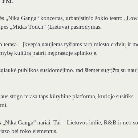
S FM.
pės „Nika Ganga“ koncertas, urbanistinio šokio teatro „Low
upės „Midas Touch“ (Lietuva) pasirodymas.
 terasa – įkvepia naujiems ryšiams tarp miesto erdvių ir m
mybę kultūrą patirti neįprastoje aplinkoje.
laukė publikos susidomėjimo, tad šiemet sugrįžta su nau
jaus stogo terasa taps kūrybine platforma, kurioje susitiks
ami.
s „Nika Ganga“ nariai. Tai – Lietuvos indie, R&B ir neo s
žiazo bei roko elementus.