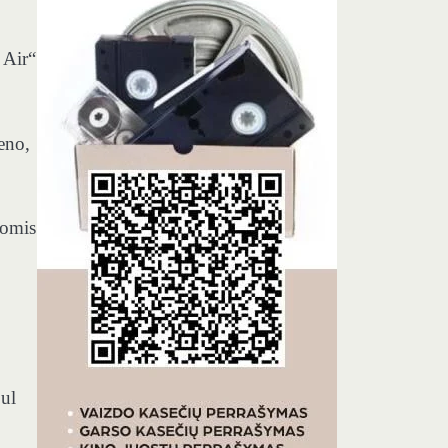
 Air“
eno,
jomis
oul