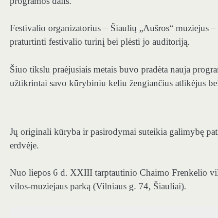
programos dalis.
Festivalio organizatorius – Šiaulių „Aušros“ muziejus 
praturtinti festivalio turinį bei plėsti jo auditoriją.
Šiuo tikslu praėjusiais metais buvo pradėta nauja progr
užtikrintai savo kūrybiniu keliu žengiančius atlikėjus be
Jų originali kūryba ir pasirodymai suteikia galimybę pat
erdvėje.
Nuo liepos 6 d. XXIII tarptautinio Chaimo Frenkelio vil
vilos-muziejaus parką (Vilniaus g. 74, Šiauliai).