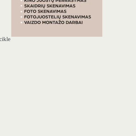
cikle
.