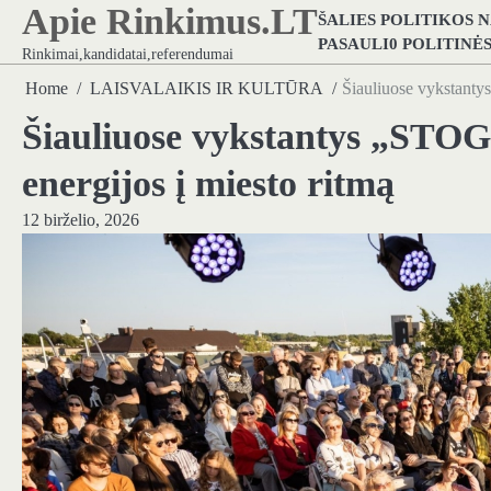
Apie Rinkimus.LT
Skip
ŠALIES POLITIKOS 
to
PASAULI0 POLITINĖ
Rinkimai,kandidatai,referendumai
content
Home
LAISVALAIKIS IR KULTŪRA
Šiauliuose vykstanty
Šiauliuose vykstantys „STOG
energijos į miesto ritmą
12 birželio, 2026