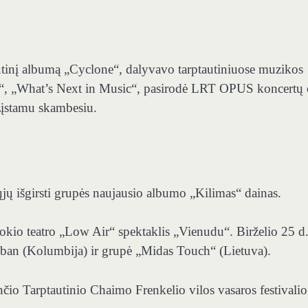
utinį albumą „Cyclone“, dalyvavo tarptautiniuose muzikos
k“, „What’s Next in Music“, pasirodė LRT OPUS koncertų 
ažįstamu skambesiu.
ų išgirsti grupės naujausio albumo „Kilimas“ dainas.
kio teatro „Low Air“ spektaklis „Vienudu“. Birželio 25 d
teban (Kolumbija) ir grupė „Midas Touch“ (Lietuva).
 Tarptautinio Chaimo Frenkelio vilos vasaros festivalio