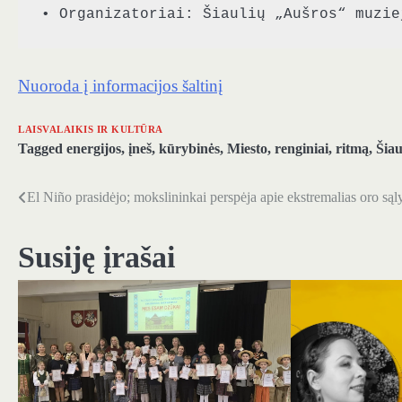
• Organizatoriai: Šiaulių „Aušros“ muzie
Nuoroda į informacijos šaltinį
LAISVALAIKIS IR KULTŪRA
Tagged
energijos
,
įneš
,
kūrybinės
,
Miesto
,
renginiai
,
ritmą
,
Šiau
El Niño prasidėjo; mokslininkai perspėja apie ekstremalias oro sąl
Navigacija
tarp
Susiję įrašai
įrašų