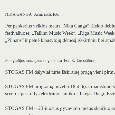
NIKA GANGA | Asm. arch. foto
Per penkerius veiklos metus „Nika Ganga“ išleido debi
festivaliuose: „Tallinn Music Week“, „Riga Music Wee
„Pilnatis“ ir pelnė klausytojų dėmesį išskirtiniu bei atp
Fotografijos muziejaus stogo terasa_Fot. E. Tamošiūnas
STOGAS FM dalyviai turės išskirtinę progą vieni pirmųj
STOGAS FM programą birželio 18 d. tęs urbanistinio šo
scenoje pasirodys elektrinio smuiko atlikėjas Diego Es
STOGAS FM – 23-iuosius gyvavimo metus skaičiuojančio