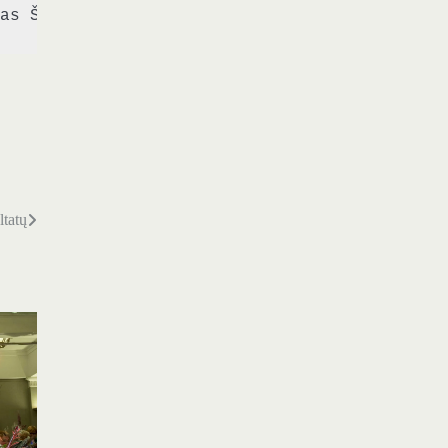
as Šiaulių miesto savivaldybė. Rėmėjai: rest
ltatų