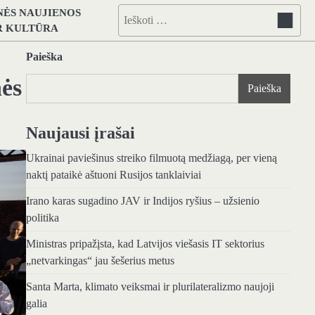
NĖS NAUJIENOS
Ieškoti:
IR KULTŪRA
Paieška
ės
Paieška
Naujausi įrašai
Ukrainai paviešinus streiko filmuotą medžiagą, per vieną
naktį pataikė aštuoni Rusijos tanklaiviai
Irano karas sugadino JAV ir Indijos ryšius – užsienio
politika
Ministras pripažįsta, kad Latvijos viešasis IT sektorius
„netvarkingas“ jau šešerius metus
Santa Marta, klimato veiksmai ir plurilateralizmo naujoji
galia