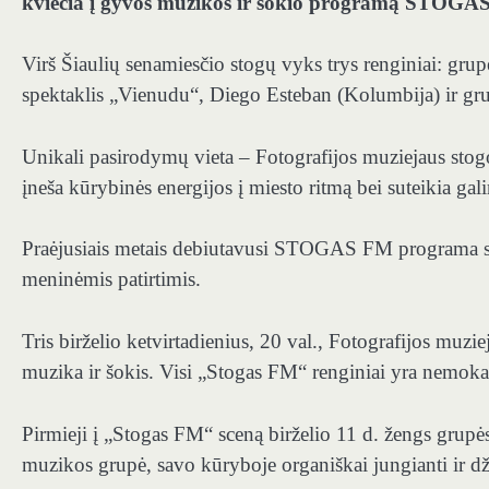
kviečia į gyvos muzikos ir šokio programą STOGA
Virš Šiaulių senamiesčio stogų vyks trys renginiai: gru
spektaklis „Vienudu“, Diego Esteban (Kolumbija) ir gr
Unikali pasirodymų vieta – Fotografijos muziejaus stogo
įneša kūrybinės energijos į miesto ritmą bei suteikia gali
Praėjusiais metais debiutavusi STOGAS FM programa su
meninėmis patirtimis.
Tris birželio ketvirtadienius, 20 val., Fotografijos muzie
muzika ir šokis. Visi „Stogas FM“ renginiai yra nemok
Pirmieji į „Stogas FM“ sceną birželio 11 d. žengs grupė
muzikos grupė, savo kūryboje organiškai jungianti ir d