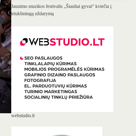
Jaunimo muzikos festivalis „Šiauliai gyvai“ kviečia į
triukšmingą uždarymą
webstudio.lt