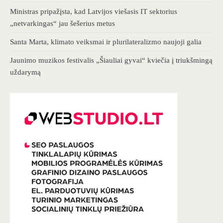
Ministras pripažįsta, kad Latvijos viešasis IT sektorius
„netvarkingas“ jau šešerius metus
Santa Marta, klimato veiksmai ir plurilateralizmo naujoji galia
Jaunimo muzikos festivalis „Šiauliai gyvai“ kviečia į triukšmingą
uždarymą