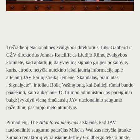
Trečiadienį Nacionalinės žvalgybos direktorius Tulsi Gabbard ir
CŽV direktorius Johnas Ratcliffe'as Liudijo Rūmų žvalgybos
komitete, kad aptartų jų dalyvavimą signalo grupės pokalbyje,
kuris, atrodo, netyčia nutekino labai jautrią informaciją apie
artėjantį JAV karinį streiką Jemene. Skandalas, pramintas
„Signalgate“, ir toliau Roilą Vašingtoną, kai Baltieji rūmai bando
paaiškinti, kaip aukščiausi D.Trumpo administracijos pareigūnai
baigė įvykdyti vieną rimčiausių JAV nacionalinio saugumo
pažeidimų pastarojo meto atmintyje.
Pirmadienį, The
Atlanto vandenynas
atskleidė, kad JAV
nacionalinio saugumo patarėjas Mike'as Waltzas netyčia įtraukė
žurnalo redaktorių vyriausiame Jeffrey Goldbergo teksto tinkle,