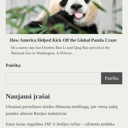
How America Helped Kick Off the Global Panda Craze
On a sunny day last October, Bao Li and Qing Bao arrived at the
National Zoo in Washington. A 19-hour…
Paieška
Paieška
Naujausi įrašai
Ukrainai paviešinus streiko filmuotą medžiagą, per vieną naktį
pataikė aštuoni Rusijos tanklaiviai
Irano karas sugadino JAV ir Indijos ryšius – užsienio politika