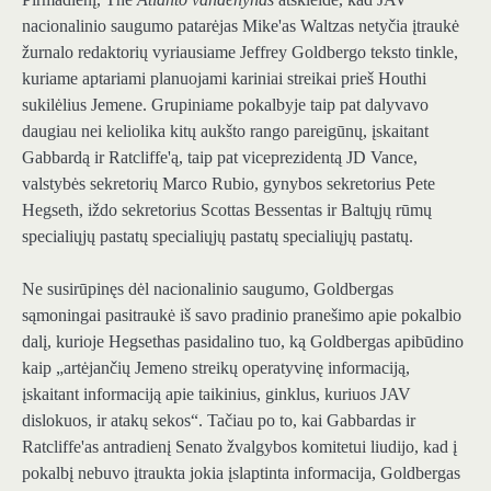
nacionalinio saugumo patarėjas Mike'as Waltzas netyčia įtraukė
žurnalo redaktorių vyriausiame Jeffrey Goldbergo teksto tinkle,
kuriame aptariami planuojami kariniai streikai prieš Houthi
sukilėlius Jemene. Grupiniame pokalbyje taip pat dalyvavo
daugiau nei keliolika kitų aukšto rango pareigūnų, įskaitant
Gabbardą ir Ratcliffe'ą, taip pat viceprezidentą JD Vance,
valstybės sekretorių Marco Rubio, gynybos sekretorius Pete
Hegseth, iždo sekretorius Scottas Bessentas ir Baltųjų rūmų
specialiųjų pastatų specialiųjų pastatų specialiųjų pastatų.
Ne susirūpinęs dėl nacionalinio saugumo, Goldbergas
sąmoningai pasitraukė iš savo pradinio pranešimo apie pokalbio
dalį, kurioje Hegsethas pasidalino tuo, ką Goldbergas apibūdino
kaip „artėjančių Jemeno streikų operatyvinę informaciją,
įskaitant informaciją apie taikinius, ginklus, kuriuos JAV
dislokuos, ir atakų sekos“. Tačiau po to, kai Gabbardas ir
Ratcliffe'as antradienį Senato žvalgybos komitetui liudijo, kad į
pokalbį nebuvo įtraukta jokia įslaptinta informacija, Goldbergas