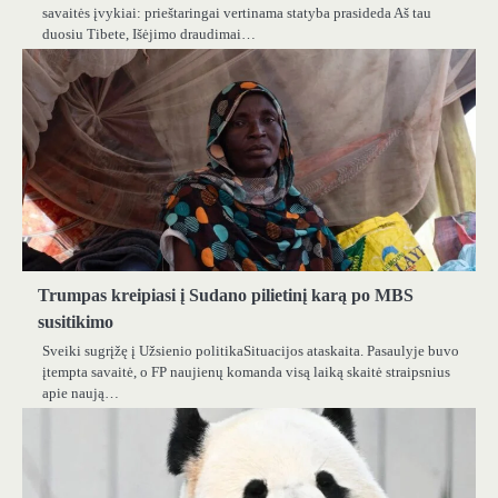
savaitės įvykiai: prieštaringai vertinama statyba prasideda Aš tau
duosiu Tibete, Išėjimo draudimai…
Trumpas kreipiasi į Sudano pilietinį karą po MBS
susitikimo
Sveiki sugrįžę į Užsienio politikaSituacijos ataskaita. Pasaulyje buvo
įtempta savaitė, o FP naujienų komanda visą laiką skaitė straipsnius
apie naują…