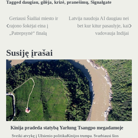
Tagged
daugiau
,
gilėja
,
krizė
,
pranešimų
,
Signalgate
Geriausi Šiailiai miesto ir
Latvija naudoja AI daugiau nei
Navigacija
rajono šokėjai eina į
bet kur kitur pasaulyje, kai
tarp
„Patrepsynė“ finalą
vadovauja Indijai
įrašų
Susiję įrašai
Kinija pradeda statybą Yarlung Tsangpo megadamoje
Sveiki atvykę į Užsienio politikaKinijos trumpa. Svarbiausi šios