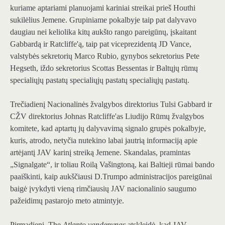
kuriame aptariami planuojami kariniai streikai prieš Houthi
sukilėlius Jemene. Grupiniame pokalbyje taip pat dalyvavo
daugiau nei keliolika kitų aukšto rango pareigūnų, įskaitant
Gabbardą ir Ratcliffe'ą, taip pat viceprezidentą JD Vance,
valstybės sekretorių Marco Rubio, gynybos sekretorius Pete
Hegseth, iždo sekretorius Scottas Bessentas ir Baltųjų rūmų
specialiųjų pastatų specialiųjų pastatų specialiųjų pastatų.
Trečiadienį Nacionalinės žvalgybos direktorius Tulsi Gabbard ir
CŽV direktorius Johnas Ratcliffe'as Liudijo Rūmų žvalgybos
komitete, kad aptartų jų dalyvavimą signalo grupės pokalbyje,
kuris, atrodo, netyčia nutekino labai jautrią informaciją apie
artėjantį JAV karinį streiką Jemene. Skandalas, pramintas
„Signalgate“, ir toliau Roilą Vašingtoną, kai Baltieji rūmai bando
paaiškinti, kaip aukščiausi D.Trumpo administracijos pareigūnai
baigė įvykdyti vieną rimčiausių JAV nacionalinio saugumo
pažeidimų pastarojo meto atmintyje.
Pirmadienį, The
Atlanto vandenynas
atskleidė, kad JAV