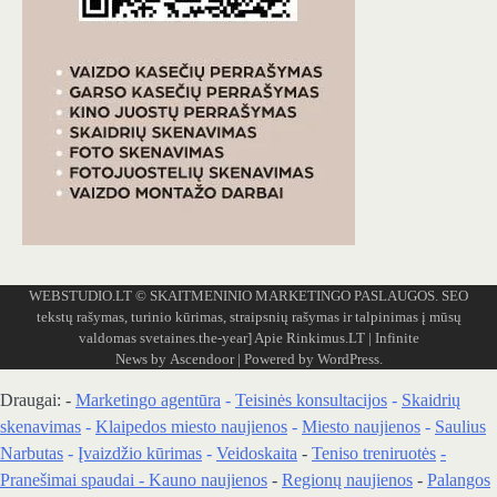
WEBSTUDIO.LT
© SKAITMENINIO MARKETINGO PASLAUGOS. SEO
tekstų rašymas, turinio kūrimas, straipsnių rašymas ir talpinimas į mūsų
valdomas svetaines.the-year]
Apie Rinkimus.LT
| Infinite
News by
Ascendoor
| Powered by
WordPress
.
Draugai: -
Marketingo agentūra
-
Teisinės konsultacijos
-
Skaidrių
skenavimas
-
Klaipedos miesto naujienos
-
Miesto naujienos
-
Saulius
Narbutas
-
Įvaizdžio kūrimas
-
Veidoskaita
-
Teniso treniruotės
-
Pranešimai spaudai -
Kauno naujienos
-
Regionų naujienos
-
Palangos