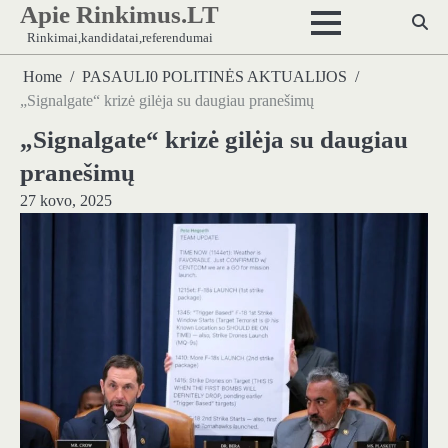
Apie Rinkimus.LT
Skip
to
Rinkimai,kandidatai,referendumai
content
Home
PASAULI0 POLITINĖS AKTUALIJOS
„Signalgate“ krizė gilėja su daugiau pranešimų
„Signalgate“ krizė gilėja su daugiau
pranešimų
27 kovo, 2025