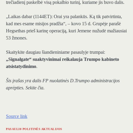
trečiadienį paskelbė visą pokalbio turinį, kuriame jis buvo dalis.
„Laikas dabar (1144ET): Orai yra palankūs. Ką tik patvirtinta,
kad mes esame misijos pradžia“, – kovo 15 d. Grupėje parašė
Hegsethas prieš karinę operaciją, kuri Jemene nužudė mažiausiai
53 žmones.
Skaitykite daugiau šiandieniniame pasaulyje trumpai:
„Signalgate“ suaktyvinimai reikalauja Trumpo kabineto
atsistatydinimo
.
Šis įrašas yra dalis FP nuolatinės D.Trumpo administracijos
aprėpties
.
Sekite čia.
Source link
PASAULI0 POLITINĖS AKTUALIJOS