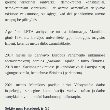
grėsmę teritorinei santvarkai, demokratinei konstitucijai,
demokratiniam vientisumui. ar asmuo asmeniškai dalyvavo
tokiuose veiksmuose, su sąlyga, kad dėl panaikinimo asmuo
netaptų be pilietybės.
Agentūros LETA archyvuose turima informacija, Mamikins
gimė 1976 m., Latvijos universitete įgijo filologijos magistro
laipsnį, kelerius metus dirbo žurnalistikoje.
2014 metais jis dalyvavo Europos Parlamento rinkimuose
socialdemokratų partijos „Saskaņa“ sąraše ir buvo išrinktas.
2018 metų Saeimos rinkimuose jis kandidatavo iš Latvijos rusų
sąjungos sąrašo, bet nebuvo išrinktas į parlamentą.
2021 metais Mamikins pradėjo dirbti Valstybinėje darbo
inspekcijoje strateginės komunikacijos vadovu, tačiau jo darbo
santykiai buvo nutraukti bandomuoju laikotarpiu.
Sekite mus Facebook ir X!