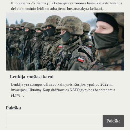
Nuo vasario 25 dienos į JK keliaujantys žmonės turės iš anksto kreiptis
dėl elektroninio leidimo arba jiems bus atsisakyta keliauti,…
Lenkija ruošiasi karui
Lenkija yra atsargus dėl savo kaimynės Rusijos, ypač po 2022 m.
Invazijos į Ukrainą. Kaip didžiausias NATO gynybos bendradarbis
(4,7%…
Paieška
Paieška