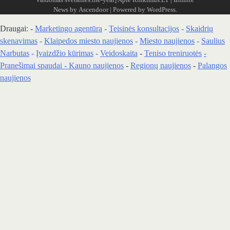
News by
Ascendoor
| Powered by
WordPress
.
Draugai: -
Marketingo agentūra
-
Teisinės konsultacijos
-
Skaidrių
skenavimas
-
Klaipedos miesto naujienos
-
Miesto naujienos
-
Saulius
Narbutas
-
Įvaizdžio kūrimas
-
Veidoskaita
-
Teniso treniruotės
-
Pranešimai spaudai -
Kauno naujienos
-
Regionų naujienos
-
Palangos
naujienos