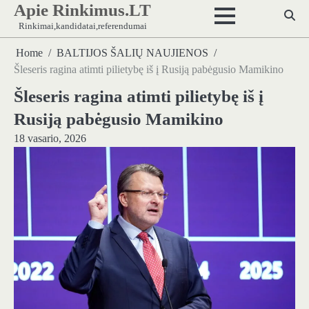
Apie Rinkimus.LT
Skip
to
Rinkimai,kandidatai,referendumai
content
Home
BALTIJOS ŠALIŲ NAUJIENOS
Šleseris ragina atimti pilietybę iš į Rusiją pabėgusio Mamikino
Šleseris ragina atimti pilietybę iš į
Rusiją pabėgusio Mamikino
18 vasario, 2026