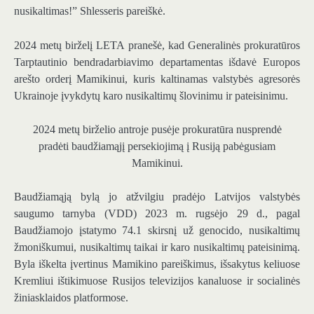
nusikaltimas!” Shlesseris pareiškė.
2024 metų birželį LETA pranešė, kad Generalinės prokuratūros
Tarptautinio bendradarbiavimo departamentas išdavė Europos
arešto orderį Mamikinui, kuris kaltinamas valstybės agresorės
Ukrainoje įvykdytų karo nusikaltimų šlovinimu ir pateisinimu.
2024 metų birželio antroje pusėje prokuratūra nusprendė
pradėti baudžiamąjį persekiojimą į Rusiją pabėgusiam
Mamikinui.
Baudžiamąją bylą jo atžvilgiu pradėjo
Latvijos valstybės
saugumo tarnyba (VDD)
2023 m. rugsėjo 29 d., pagal
Baudžiamojo įstatymo 74.1 skirsnį už genocido, nusikaltimų
žmoniškumui, nusikaltimų taikai ir karo nusikaltimų pateisinimą.
Byla iškelta įvertinus Mamikino pareiškimus, išsakytus keliuose
Kremliui ištikimuose Rusijos televizijos kanaluose ir socialinės
žiniasklaidos platformose.