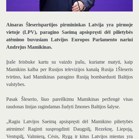
Ainaras Šleseris
partijos pirmininkas
Latvija yra pirmoje
vietoje
(LPV), paragino Saeimą apsispręsti dėl pilietybės
atėmimo buvusiam Latvijos Europos Parlamento nariui
Andrejus Mamikinas
.
Įraše feisbuke kartu su vaizdo įrašu, kuriame matyti, kaip
Mamikins kalba per Rusijos televizijos kanalą
Rusija 1
Šleseris
tvirtino, kad Mamikinas paragino Rusiją bombarduoti Baltijos
valstybes.
Pasak Šleserio, šiuo pareiškimu Mamikinas peržengė visas
raudonas linijas ragindamas žudyti žmones Baltijos šalyse.
„Ragiu Latvijos Saeimą apsispręsti dėl Mamikino pilietybės
atėmimo! Raginti susprogdinti Daugpilį, Rezeknę, Liepoją,
Ventspilį, Valmierą, Cėsis, Rygą ir kitus Latvijos miestus yra