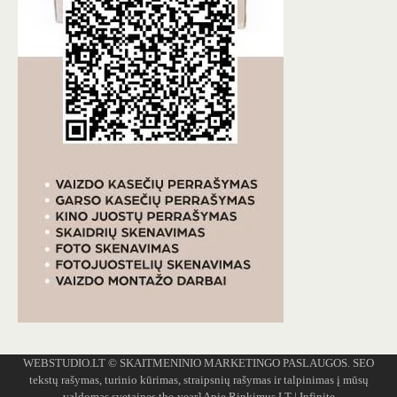
WEBSTUDIO.LT
© SKAITMENINIO MARKETINGO PASLAUGOS. SEO
tekstų rašymas, turinio kūrimas, straipsnių rašymas ir talpinimas į mūsų
valdomas svetaines.the-year]
Apie Rinkimus.LT
| Infinite