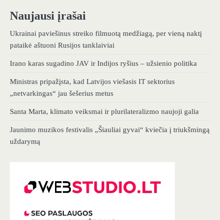
Naujausi įrašai
Ukrainai paviešinus streiko filmuotą medžiagą, per vieną naktį
pataikė aštuoni Rusijos tanklaiviai
Irano karas sugadino JAV ir Indijos ryšius – užsienio politika
Ministras pripažįsta, kad Latvijos viešasis IT sektorius
„netvarkingas“ jau šešerius metus
Santa Marta, klimato veiksmai ir plurilateralizmo naujoji galia
Jaunimo muzikos festivalis „Šiauliai gyvai“ kviečia į triukšmingą
uždarymą