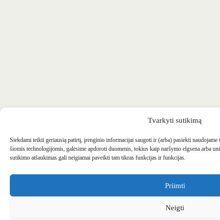
Tvarkyti sutikimą
Siekdami teikti geriausią patirtį, įrenginio informacijai saugoti ir (arba) pasiekti naudojame
šiomis technologijomis, galėsime apdoroti duomenis, tokius kaip naršymo elgsena arba uni
sutikimo atšaukimas gali neigiamai paveikti tam tikras funkcijas ir funkcijas.
Priimti
Neigti