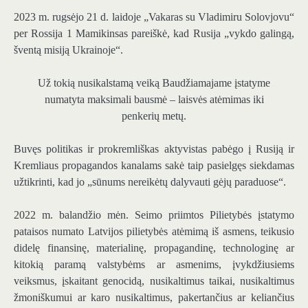
2023 m. rugsėjo 21 d. laidoje „Vakaras su Vladimiru Solovjovu“
per Rossija 1 Mamikinsas pareiškė, kad Rusija „vykdo galingą,
šventą misiją Ukrainoje“.
Už tokią nusikalstamą veiką Baudžiamajame įstatyme
numatyta maksimali bausmė – laisvės atėmimas iki
penkerių metų.
Buvęs politikas ir prokremliškas aktyvistas pabėgo į Rusiją ir
Kremliaus propagandos kanalams sakė taip pasielgęs siekdamas
užtikrinti, kad jo „sūnums nereikėtų dalyvauti gėjų paraduose“.
2022 m. balandžio mėn. Seimo priimtos Pilietybės įstatymo
pataisos numato Latvijos pilietybės atėmimą iš asmens, teikusio
didelę finansinę, materialinę, propagandinę, technologinę ar
kitokią paramą valstybėms ar asmenims, įvykdžiusiems
veiksmus, įskaitant genocidą, nusikaltimus taikai, nusikaltimus
žmoniškumui ar karo nusikaltimus, pakertančius ar keliančius