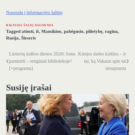
Nuoroda į informacijos šaltinį
BALTIJOS ŠALIŲ NAUJIENOS
Tagged
atimti
,
iš
,
Mamikino
,
pabėgusio
,
pilietybę
,
ragina
,
Rusija
,
Šleseris
Lietuvių kalbos dienos 2026! Joms
Kinijos darbo kultūra – ir
Navigacija
paminėti – renginiai bibliotekoje!
tai, ką Vakarai apie tai
tarp
[+programa]
nesupranta
įrašų
Susiję įrašai