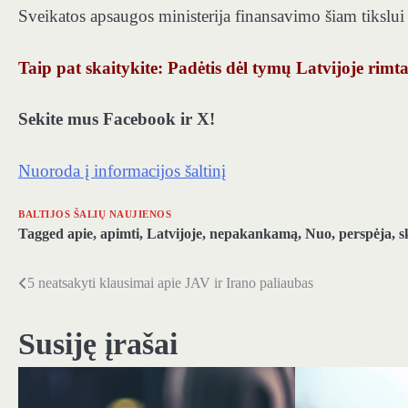
Sveikatos apsaugos ministerija finansavimo šiam tikslui
Taip pat skaitykite: Padėtis dėl tymų Latvijoje rimt
Sekite mus Facebook ir X!
Nuoroda į informacijos šaltinį
BALTIJOS ŠALIŲ NAUJIENOS
Tagged
apie
,
apimti
,
Latvijoje
,
nepakankamą
,
Nuo
,
perspėja
,
s
5 neatsakyti klausimai apie JAV ir Irano paliaubas
Navigacija
tarp
Susiję įrašai
įrašų