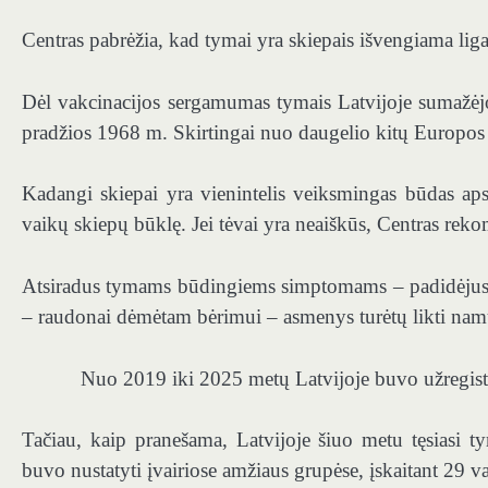
Centras pabrėžia, kad tymai yra skiepais išvengiama liga
Dėl vakcinacijos sergamumas tymais Latvijoje sumažėjo
pradžios 1968 m. Skirtingai nuo daugelio kitų Europos 
Kadangi skiepai yra vienintelis veiksmingas būdas ap
vaikų skiepų būklę. Jei tėvai yra neaiškūs, Centras rek
Atsiradus tymams būdingiems simptomams – padidėjusiai
– raudonai dėmėtam bėrimui – asmenys turėtų likti namu
Nuo 2019 iki 2025 metų Latvijoje buvo užregistruo
Tačiau, kaip pranešama, Latvijoje šiuo metu tęsiasi ty
buvo nustatyti įvairiose amžiaus grupėse, įskaitant 29 