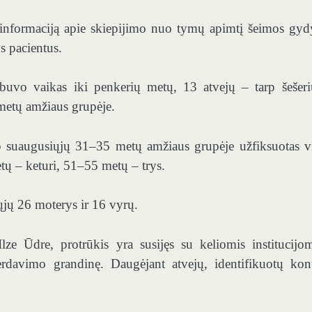
informaciją apie skiepijimo nuo tymų apimtį šeimos gyd
s pacientus.
 buvo vaikas iki penkerių metų, 13 atvejų – tarp šešeri
metų amžiaus grupėje.
p suaugusiųjų 31–35 metų amžiaus grupėje užfiksuotas v
ų – keturi, 51–55 metų – trys.
iųjų 26 moterys ir 16 vyrų.
 Ūdre, protrūkis yra susijęs su keliomis institucijom
erdavimo grandinę. Daugėjant atvejų, identifikuotų kon