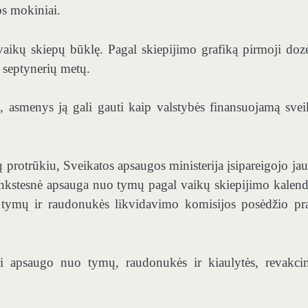
os mokiniai.
vaikų skiepų būklę. Pagal skiepijimo grafiką pirmoji dozė
 septynerių metų.
s, asmenys ją gali gauti kaip valstybės finansuojamą svei
 protrūkiu, Sveikatos apsaugos ministerija įsipareigojo jau 
 ankstesnė apsauga nuo tymų pagal vaikų skiepijimo kalend
s tymų ir raudonukės likvidavimo komisijos posėdžio pr
apsaugo nuo tymų, raudonukės ir kiaulytės, revakcin