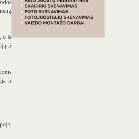
andos
smenų
 o ši
ją ir
čioms
ja ir
poje,