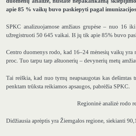
duomenų analize, nustatė nepakankamą skiepijimo
apie 85 % vaikų buvo paskiepyti pagal imunizacijos
SPKC analizuojamose amžiaus grupėse – nuo ​​16 iki
užregistruoti 50 645 vaikai. Iš jų tik apie 85% buvo pask
Centro duomenys rodo, kad 16–24 mėnesių vaikų yra ne
proc. Tuo tarpu tarp aštuonerių – devynerių metų amžia
Tai reiškia, kad nuo tymų neapsaugotas kas dešimtas t
penktam trūksta reikiamos apsaugos, pabrėžia SPKC.
Regioninė analizė rodo r
Didžiausia aprėptis yra Žiemgalos regione, siekianti 90