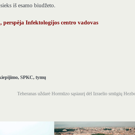
 sieks iš esamo biudžeto.
a, perspėja Infektologijos centro vadovas
kiepijimo
,
SPKC
,
tymų
Teheranas uždarė Hormūzo sąsiaurį dėl Izraelio smūgių Hezb