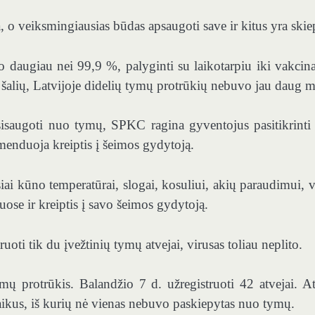
, o veiksmingiausias būdas apsaugoti save ir kitus yra skie
 daugiau nei 99,9 %, palyginti su laikotarpiu iki vakcina
šalių, Latvijoje didelių tymų protrūkių nebuvo jau daug m
sisaugoti nuo tymų, SPKC ragina gyventojus pasitikrinti
omenduoja kreiptis į šeimos gydytoją.
 kūno temperatūrai, slogai, kosuliui, akių paraudimui, v
ose ir kreiptis į savo šeimos gydytoją.
ti tik du įvežtinių tymų atvejai, virusas toliau neplito.
mų protrūkis. Balandžio 7 d. užregistruoti 42 atvejai. At
vaikus, iš kurių nė vienas nebuvo paskiepytas nuo tymų.