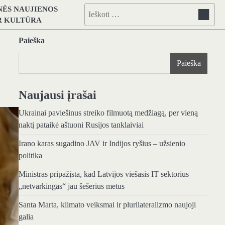
NĖS NAUJIENOS
Ieškoti:
IR KULTŪRA
Paieška
Paieška
Naujausi įrašai
Ukrainai paviešinus streiko filmuotą medžiagą, per vieną
naktį pataikė aštuoni Rusijos tanklaiviai
Irano karas sugadino JAV ir Indijos ryšius – užsienio
politika
Ministras pripažįsta, kad Latvijos viešasis IT sektorius
„netvarkingas“ jau šešerius metus
Santa Marta, klimato veiksmai ir plurilateralizmo naujoji
galia