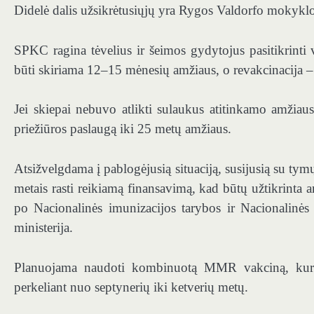
Didelė dalis užsikrėtusiųjų yra Rygos Valdorfo mokykl
SPKC ragina tėvelius ir šeimos gydytojus pasitikrinti 
būti skiriama 12–15 mėnesių amžiaus, o revakcinacija –
Jei skiepai nebuvo atlikti sulaukus atitinkamo amžiau
priežiūros paslaugą iki 25 metų amžiaus.
Atsižvelgdama į pablogėjusią situaciją, susijusią su tymų
metais rasti reikiamą finansavimą, kad būtų užtikrinta
po Nacionalinės imunizacijos tarybos ir Nacionalinė
ministerija.
Planuojama naudoti kombinuotą MMR vakciną, kuri 
perkeliant nuo septynerių iki ketverių metų.