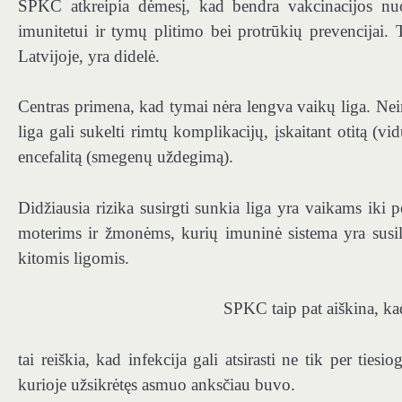
SPKC atkreipia dėmesį, kad bendra vakcinacijos nuo
imunitetui ir tymų plitimo bei protrūkių prevencijai. 
Latvijoje, yra didelė.
Centras primena, kad tymai nėra lengva vaikų liga. Nei
liga gali sukelti rimtų komplikacijų, įskaitant otitą (v
encefalitą (smegenų uždegimą).
Didžiausia rizika susirgti sunkia liga yra vaikams ik
moterims ir žmonėms, kurių imuninė sistema yra susilpn
kitomis ligomis.
SPKC taip pat aiškina, ka
tai reiškia, kad infekcija gali atsirasti ne tik per ties
kurioje užsikrėtęs asmuo anksčiau buvo.