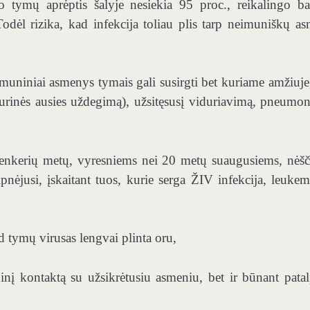
 tymų aprėptis šalyje nesiekia 95 proc., reikalingo b
Todėl rizika, kad infekcija toliau plis tarp neimuniškų a
muniniai asmenys tymais gali susirgti bet kuriame amžiuje,
idurinės ausies uždegimą), užsitęsusį viduriavimą, pneumoni
i penkerių metų, vyresniems nei 20 metų suaugusiems, nėš
ėjusi, įskaitant tuos, kurie serga ŽIV infekcija, leukemi
d tymų virusas lengvai plinta oru,
ioginį kontaktą su užsikrėtusiu asmeniu, bet ir būnant patal