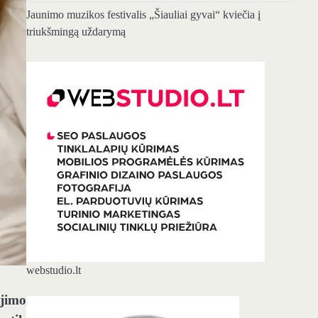
Jaunimo muzikos festivalis „Šiauliai gyvai“ kviečia į
triukšmingą uždarymą
webstudio.lt
ijimo