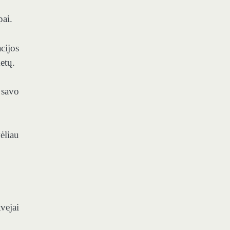
pai.
cijos
etų.
 savo
ėliau
vejai