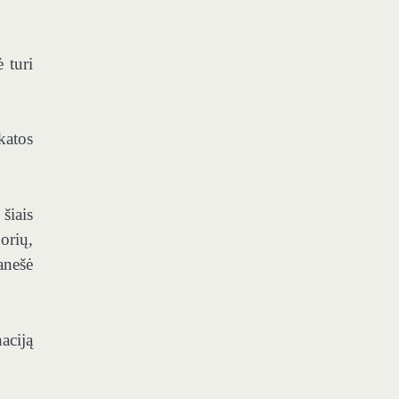
 turi
katos
šiais
orių,
anešė
aciją