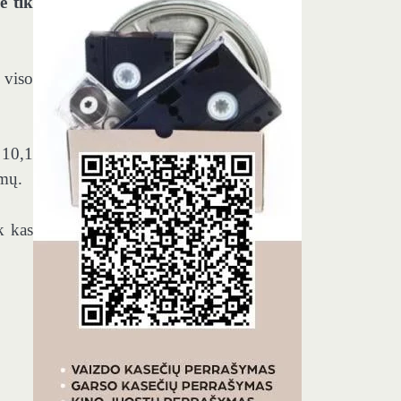
e tik
 viso
 10,1
ymų.
k kas