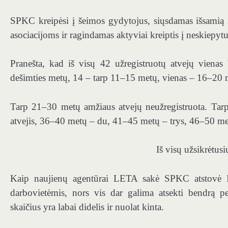
SPKC kreipėsi į šeimos gydytojus, siųsdamas išsamią 
asociacijoms ir ragindamas aktyviai kreiptis į neskiepytu
Pranešta, kad iš visų 42 užregistruotų atvejų vienas
dešimties metų, 14 – tarp 11–15 metų, vienas – 16–20 
Tarp 21–30 metų amžiaus atvejų neužregistruota. Tar
atvejis, 36–40 metų – du, 41–45 metų – trys, 46–50 met
Iš visų užsikrėtus
Kaip naujienų agentūrai LETA sakė SPKC atstovė Ilze
darbovietėmis, nors vis dar galima atsekti bendrą p
skaičius yra labai didelis ir nuolat kinta.