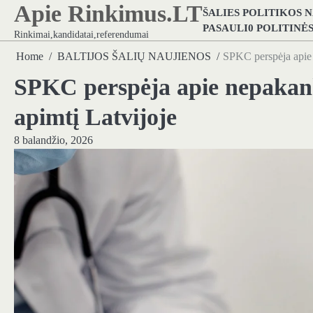
Apie Rinkimus.LT
Skip
ŠALIES POLITIKOS 
to
PASAULI0 POLITINĖ
Rinkimai,kandidatai,referendumai
content
Home
BALTIJOS ŠALIŲ NAUJIENOS
SPKC perspėja apie 
SPKC perspėja apie nepakan
apimtį Latvijoje
8 balandžio, 2026