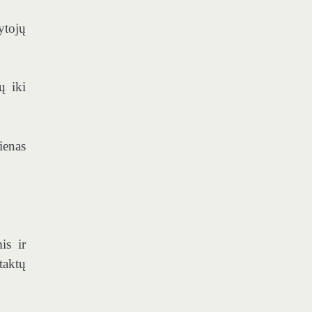
ytojų
ų iki
ienas
is ir
taktų