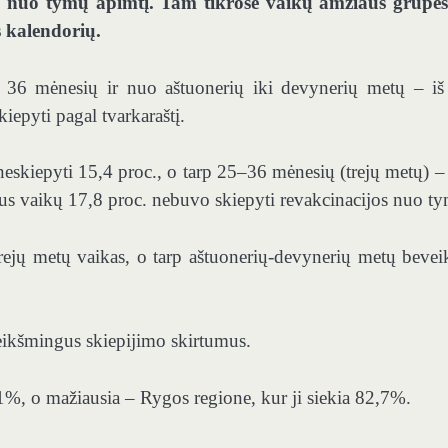
 nuo tymų apimtį. Tam tikrose vaikų amžiaus grupės
 kalendorių.
 36 mėnesių ir nuo aštuonerių iki devynerių metų – iš
iepyti pagal tvarkaraštį.
skiepyti 15,4 proc., o tarp 25–36 mėnesių (trejų metų) –
us vaikų 17,8 proc. nebuvo skiepyti revakcinacijos nuo t
rejų metų vaikas, o tarp aštuonerių-devynerių metų bevei
eikšmingus skiepijimo skirtumus.
,1%, o mažiausia – Rygos regione, kur ji siekia 82,7%.